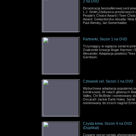
2 na DVD
Ekranizacja bestsellerowej serii pow
L.J. Smith,Zdobywca prestiżowych
People’s Choice Award i Teen Choic
Award. Gwiazdorska obsada: Nina 
Paul Wesley, Ian Somerhalder.
Partnerki, Sezon 1 na DVD
Trzymający w napięciu serial krymin
Znakomite kreacje Angie Harmon i 
Alexander. Adaptacja powieści Tess
Gerritsen.
Człowiek cel, Sezon 1 na DVD
Wybuchowa adaptacja popularnej se
komiksowej. W rolach głównych Ma
Valley, Chi McBride i nominowany d
Oscara® Jackie Earle Haley. Serial
nominowany do trzech nagród Emm
Czysta krew, Sezon 4 na DVD
(Duplikat)
Czwarty sezon serialu uhonorowan