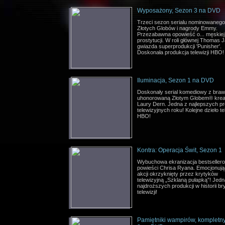
Wyposażony, Sezon 3 na DVD
Trzeci sezon serialu nominowanego
Złotych Globów i nagrody Emmy.
Przezabawna opowieść o... męskiej
prostytucji. W roli głównej Thomas 
gwiazda superprodukcji 'Punisher'.
Doskonała produkcja telewizji HBO!
Iluminacja, Sezon 1 na DVD
Doskonały serial komediowy z bra
uhonorowaną Złotym Globem® krea
Laury Dern. Jedna z najlepszych pr
telewizyjnych roku! Kolejne dzieło tel
HBO!
Kontra: Operacja Świt, Sezon 1
Wybuchowa ekranizacja bestseller
powieści Chrisa Ryana. Emocjonując
akcji okrzyknięty przez krytyków
telewizyjną „Szklaną pułapką”! Jedn
najdroższych produkcji w historii bry
telewizji!
Pamiętniki wampirów, kompletn