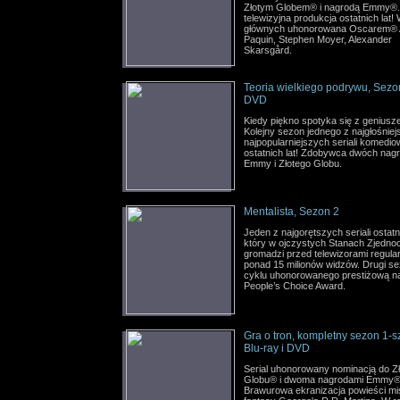
Złotym Globem® i nagrodą Emmy®
telewizyjna produkcja ostatnich lat!
głównych uhonorowana Oscarem®
Paquin, Stephen Moyer, Alexander
Skarsgård.
Teoria wielkiego podrywu, Sezo
DVD
Kiedy piękno spotyka się z geniusze
Kolejny sezon jednego z najgłośniej
najpopularniejszych seriali komedi
ostatnich lat! Zdobywca dwóch nag
Emmy i Złotego Globu.
Mentalista, Sezon 2
Jeden z najgorętszych seriali ostatni
który w ojczystych Stanach Zjedn
gromadzi przed telewizorami regular
ponad 15 milionów widzów. Drugi s
cyklu uhonorowanego prestiżową n
People’s Choice Award.
Gra o tron, kompletny sezon 1-s
Blu-ray i DVD
Serial uhonorowany nominacją do Z
Globu® i dwoma nagrodami Emmy
Brawurowa ekranizacja powieści mi