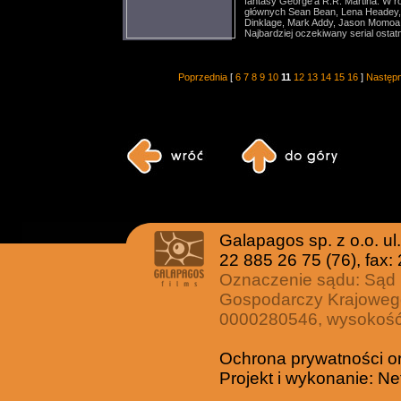
fantasy George'a R.R. Martina. W r
głównych Sean Bean, Lena Headey,
Dinklage, Mark Addy, Jason Momoa
Najbardziej oczekiwany serial ostatni
Poprzednia
[
6
7
8
9
10
11
12
13
14
15
16
]
Następ
Galapagos sp. z o.o. u
22 885 26 75 (76), fax:
Oznaczenie sądu: Sąd 
Gospodarczy Krajoweg
0000280546, wysokość 
Ochrona prywatności o
Projekt i wykonanie:
Ne