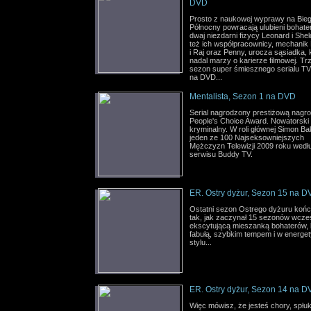
DVD
Prosto z naukowej wyprawy na Bie
Północny powracają ulubieni bohate
dwaj niezdarni fizycy Leonard i She
też ich współpracownicy, mechanik
i Raj oraz Penny, urocza sąsiadka, 
nadal marzy o karierze filmowej. Tr
sezon super śmiesznego serialu TV
na DVD...
Mentalista, Sezon 1 na DVD
Serial nagrodzony prestiżową nagr
People's Choice Award. Nowatorski
kryminalny. W roli głównej Simon Ba
jeden ze 100 Najseksowniejszych
Mężczyzn Telewizji 2009 roku wedł
serwisu Buddy TV.
ER. Ostry dyżur, Sezon 15 na 
Ostatni sezon Ostrego dyżuru końc
tak, jak zaczynał 15 sezonów wcześ
ekscytującą mieszanką bohaterów,
fabułą, szybkim tempem i w energ
stylu...
ER. Ostry dyżur, Sezon 14 na 
Więc mówisz, że jesteś chory, spłu