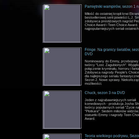
Pamiętniki wampirów, sezon 1 
Miłość do ostatniej kropli krwi Ekran
bestsellerowej serii powieści L.J. Sm
zdobywca prestiżowych nagród Peo
Choice Award i Teen Choice Award.
najpopularniejszych seriali ostatnich l
Fringe. Na granicy światów, sez
DVD
Nominowany do Emmy, przebojowy s
twórcy "Lost. Zagubionych". Wyjąt
połączenie kryminału, horroru i fanta
Zdobywca nagrody People's Choic
dla najlepszego serialu fantastyczn
Sezon 2. Nowe sprawy. Niekończąc
możliwości.
Chuck, sezon 3 na DVD
Jeden z najzabawniejszych seriali
komediowych - produkcja Josha Sh
twórcy popularnych seriali "Życie na f
"Plotkara". Siedem milionów widzów
statuetki Emmy i nagrody Teen Cho
Award.
Teoria wielkiego podrywu, Sezo