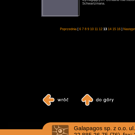
Schwartzmana.
Poprzednia
[
6
7
8
9
10
11
12
13
14
15
16
]
Następ
Galapagos sp. z o.o. u
22 885 26 75 (76), fax: