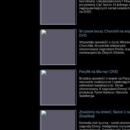
bezrobotny i nieubezpieczony? Pew
przyjmiemy Cię! Sezon 14 jednego 
najpopularniejszych seriali ostatnich 
na DVD!
W czasie burzy. Churchill na wo
DVD
Wspaniała opowieść o życiu Winsto
Churchilla. Arcydzieło telewizyjne
uhonorowane nagrodami Emmy ora
nominacjami do Złotych Globów.
Pacyfik na Blu-ray i DVD
Brutalna opowieść o wojnie na Pacyf
niezwykle realistyczne i zapierając
widowisko batalistyczne. Serial
uhonorowany 8 nagrodami Emmy! 
produkcja Toma Hanksa i Stevena
Spielberga.
Znudzony na śmierć, Sezon 1 
(Duplikat)
Komedia noir-tyczna - serial uhono
nagrodą Emmy. Inteligentna rozrywk
wymagających. Genialna rola Jaso