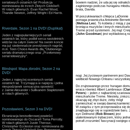
serialowych ostatnich lat! Produkcja
bowiem nadziei, że uda jej się odnaleź
nominowana do trzech Złotych Globów®.
zaginionego podczas huraganu młods
W rolach głównych: Evan Rachel Wood,
brata, Davida.
Thandie Newton, Jeffrey Wright i Ed Harris.
W poszukiwaniach chłopca LaDonnie
pomaga prawniczka Antoinette Bernett
(
Melissa Leo
). To kobieta z misją z p
broniąca muzyków i innych mieszkań
Riverdale, Sezon 1 na DVD! (Duplikat)
Treme przed
systemem
. Jej mąż Crei
(
John Goodman
) jest wykładowcą n
Jeden z najpopularniejszych seriali
ostatnich lat, który podbił serca nastoletnich
widzów na całym świecie! Na swoim koncie
ma już siedemnaście prestiżowych nagród,
m.in. Teen Choice Awards dla„"Ulubionego
serialu dramatycznego oraz „Przełomowy
serial telewizyjny".
Blindspot: Mapa zbrodni, Sezon 2 na
DVD!
nogi. Jej życiowym partnerem jest Dav
wielbiciel Nowego Orleanu i wszystkie
Jeden z najwyżej ocenionych seriali
ostatnich lat. Trzymająca w napięciu i pełna
Do zrujnowanego przez huragan dom
niespodzianek sensacyjna opowieść
wraca również Albert Lambreaux (
Cla
z Jaimie Alexander i Sullivanem Stapletonem
Peters
) – jeden z najbardziej szanow
w rolach głównych.
mieszkańców Treme. Niestety, zniszc
okazują się zbyt duże, żeby mógł
zamieszkać w swojej dawnej kamienic
W związku z tym przeprowadza się d
Pozostawieni, Sezon 3 na DVD!
znajdującego się w sąsiedztwie baru. 
syn Delmond (
Rob Brown
) jest
Ekranizacja bestsellerowej powieści
utalentowanym trębaczem, który jedna
nominowanego do Oscara® Toma Perrotty.
potrafi zrozumieć
fascynacji swojego o
W rolach głównych Justin Theroux,
Christopher Eccleston oraz nominowana do
trzech Złotych Globów® Amy Brenneman.