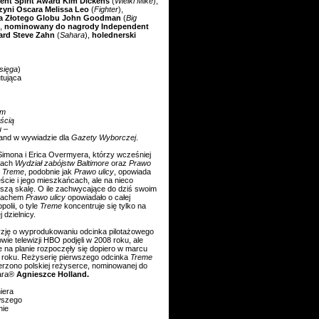
ent Spirit Award Kim Dickens
(
Wielki Mike
),
yni Oscara Melissa Leo
(
Fighter
),
a Złotego Globu John Goodman
(
Big
),
nominowany do nagrody Independent
ward Steve Zahn
(
Sahara
),
holednerski
sięga
)
tująca
im
ścią
u
–
and w wywiadzie dla
Gazety Wyborczej
.
imona i Erica Overmyera, którzy wcześniej
alach
Wydział zabójstw Baltimore
oraz
Prawo
.
Treme
, podobnie jak
Prawo ulicy
, opowiada
ście i jego mieszkańcach, ale na nieco
jszą skalę. O ile zachwycające do dziś swoim
machem
Prawo ulicy
opowiadało o całej
polii, o tyle
Treme
koncentruje się tylko na
j dzielnicy.
zję o wyprodukowaniu odcinka pilotażowego
wie telewizji HBO podjęli w 2008 roku, ale
e na planie rozpoczęły się dopiero w marcu
 roku. Reżyserię pierwszego odcinka
Treme
erzono polskiej reżyserce, nominowanej do
ara®
Agnieszce Holland.
iera
wszego
nie