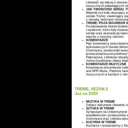
i dowiedz się więcej o utwora
muzycznych pojawiających się
JAK TWORZONO SERIAL 
Materiał zza kulis ukazujący
serialu Treme, zawierający w
z obsadą, twórcami i historyk
TREME: POZA BOURBON 
Przedstawienie historii dzielni
i wydarzeń, które były inspirac
serialu oraz ukazanie jej natu
więzów z muzyką i tańcem.
KOMENTARZE
Pięć komentarzy twórców/pr
wykonawczych Davida Simona 
Overmyera, producentki wykon
producenta/reżysera Anthony
Pelecanosa, członków obsady 
Johna Goodmana i Alana Sepinw
KOMENTARZE MUZYCZNE
Komentarze prezenterów rad
and NPR Music, Patricka Ja
muzycznych w każdym z odc
TREME, SEZON 2
Już na DVD!
MUZYKA W TREME
Zobacz dokument i dowiedz się
SZTUKA W TREME
Sympozjum na Uniwersytecie 
współtwórców i producentów 
Overmyera oraz członka obsa
KUCHNIA W TREME
Kucharze i restauratorzy z N