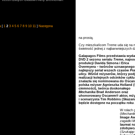
a
[
1
2
3
4
5
6
7
8
9
10
11
]
Następna
na prostą.
Czy mieszkańcom Treme uda się na no
świetność jednej z najbarwniejszych 
Galapagos Films przedstawia wyda
DVD 2 sezonu serialu
Treme
, najno
produkcji Davida Simona i Erica
Overmyera – twórców uznawanego
najlepszy serial wszech czasów
Pr
ulicy
. Wśród reżyserów, którzy podję
realizacji kolejnych odcinków cyklu
znalazła się nominowana do Oscar
polska reżyser Agnieszka Holland (
ciemności
), twórca doskonałego
Mechanika
Brad Anderson oraz
uhonorowany Oscarem® aktor, reż
i scenarzysta Tim Robbins (
Skazan
będzie dostępne na początku roku 
W rolach g
(
Mechanik
Image Aw
zagadki M
laureat 
zdobywca
(
Szukając 