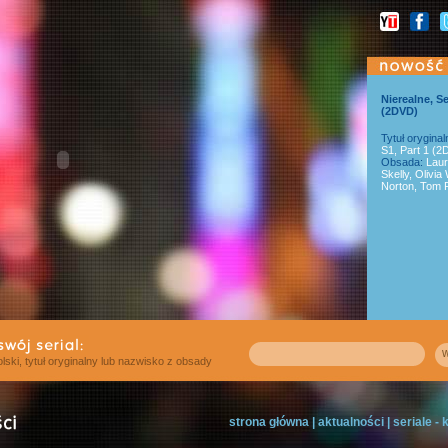
Nierealne, S
(2DVD)
Tytuł oryginal
S1, Part 1 (
Obsada:
Laur
Skelly, Olivia
Norton, Tom R
w
polski, tytuł oryginalny lub nazwisko z obsady
strona główna
|
aktualności
|
seriale -