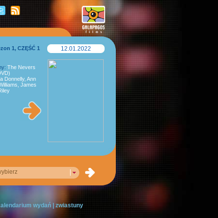
ezon 1, CZĘŚĆ 1
12.01.2022
ny:
The Nevers
2DVD)
a Donnelly, Ann
 Williams, James
iley
ybierz
 kalendarium wydań
|
zwiastuny