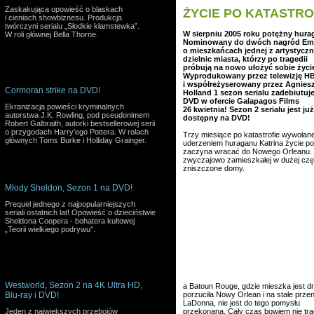
Zaskakująca opowieść o blaskach
ŻYCIE PO KATASTRO
i cieniach showbiznesu. Produkcja
twórczyni serialu „Słodkie kłamstewka”.
W sierpniu 2005 roku potężny hura
W roli głównej Bella Thorne.
Nominowany do dwóch nagród Em
o mieszkańcach jednej z artystycz
dzielnic miasta, którzy po tragedii
próbują na nowo ułożyć sobie życi
Wyprodukowany przez telewizję H
i współreżyserowany przez Agnies
Cormoran strike na DVD!
Holland 1 sezon serialu zadebiutuj
DVD w ofercie Galapagos Films
Ekranizacja powieści kryminalnych
26 kwietnia! Sezon 2 serialu jest już
autorstwa J.K. Rowling, pod pseudonimem
dostępny na DVD!
Robert Galbraith, autorki bestsellerowej serii
o przygodach Harry’ego Pottera. W rolach
Trzy miesiące po katastrofie wywołane
głównych Toms Burke i Holliday Grainger.
uderzeniem huraganu Katrina życie po
zaczyna wracać do Nowego Orleanu. M
zwyczajowo zamieszkałej w dużej częś
zniszczone domy.
Młody Sheldon, Sezon 1 na DVD!
Prequel jednego z najpopularniejszych
seriali ostatnich lat! Opowieść o dzieciństwie
Sheldona Coopera - bohatera kultowej
„Teorii wielkiego podrywu”.
Westworld, Sezon 2 na 4K Ultra HD,
a Batoun Rouge, gdzie mieszka jest d
Blu-ray i DVD!
porzuciła Nowy Orlean i na stałe przen
LaDonna, nie jest do tego pomysłu
Jeden z największych przebojów
przekonana. Cały czas bowiem nie tra