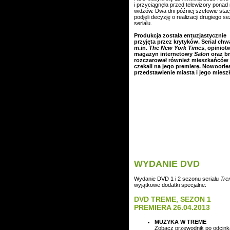
i przyciągnęła przed telewizory ponad 
widzów. Dwa dni później szefowie stacj
podjęli decyzję o realizacji drugiego s
serialu.
Produkcja została entuzjastycznie
przyjęta przez krytyków. Serial chwa
m.in.
The New York Times
, opiniot
magazyn internetowy
Salon
oraz b
rozczarował również mieszkańców 
czekali na jego premierę. Nowoorle
przedstawienie miasta i jego mies
WYDANIE DVD
Wydanie DVD 1 i 2 sezonu serialu
Tre
wyjątkowe dodatki specjalne:
DVD TREME, SEZON 1
PREMIERA 26.04.2013
MUZYKA W TREME
Zobacz przewodnik po odcin