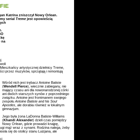
FIE
gan Katrina zniszczył Nowy Orlean.
my serial
Treme
jest
opowieścią
nych
e.
BO
zkę
e na
j
woli
ieszkańcy artystycznej dzielnicy Treme,
ci przez muzyków, sprzątają i remontują
Wśród nich jest trębacz Antoine Batiste
(
Wendell Pierce
), wiecznie zabiegany, nie
mający czasu ani dla nowonarodzonej córki
ani dwóch starszych synów z poprzedniego
związku. Antoine jest frontmanem swojego
zespołu
Antoine Batiste and his Soul
Apostles
, ale dorabia również w lokalnym
gimnazjum.
Jego była żona LaDonna Batiste-Williams
(
Khandi Alexander
) dzieli czas pomiędzy
Nowy Orlean, gdzie prowadzi knajpę,
rugi mąż wraz z synami. Rodzina nalega, żeby
iosła się do stolicy stanu Luizjana,
ale
ci