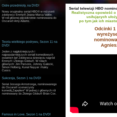
Ostre przedmioty, na DVD!
Serial telewizji HBO nom
Nowy oryginalny serial HBO® w reżyserii
Realistyczna opowieść 
zdobywcy Emmy® Jeana-Marca Vallée.
usiłujących ułoż
W roli głównej pięciokrotnie nominowana do
po tym jak ich miasto
Oscara® Amy Adams.
Odcinki 1 
wyreżys
nominowa
Teoria wielkiego podrywu, Sezon 11 na
Agnies
DVD!
Jeden z najgłośniejszych i
najpopularniejszych seriali komediowych
ostatnich lat! Zdobywca dziesięciu nagród
Emmy® i Złotego Globu®. W rolach
głównych: Jim Parsons, Johnny Galecki,
Simon Helberg, Kunal Nayyar i Kaley
Cuoco.
Sukcesja, Sezon 1 na DVD!
Serial Jessego Armstronga, nominowanego
do Oscara® scenarzysty
komedii„Zapętleni” W jednej z głównych ról
nominowany do Złotego Globu® Brian Cox.
Famous in Love, Sezon 1 na DVD!