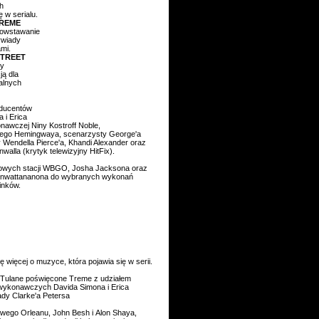
ch
 w serialu.
TREME
 powstawanie
ywiady
ami.
STREET
cy
ją dla
ralnych
oducentów
i Erica
awczej Niny Kostroff Noble,
'ego Hemingwaya, scenarzysty George'a
Wendella Pierce'a, Khandi Alexander oraz
alla (krytyk telewizyjny HitFix).
iowych stacji WBGO, Josha Jacksona oraz
renwattananona do wybranych wykonań
inków.
 więcej o muzyce, która pojawia się w serii.
Tulane poświęcone Treme z udziałem
wykonawczych Davida Simona i Erica
dy Clarke'a Petersa
owego Orleanu, John Besh i Alon Shaya,