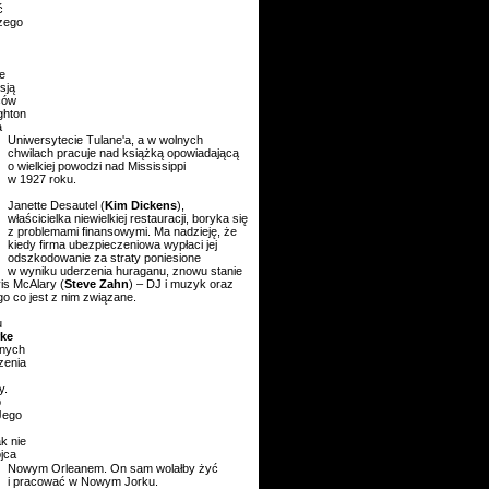
ć
zego
e
asją
ców
ghton
a
Uniwersytecie Tulane'a, a w wolnych
chwilach pracuje nad książką opowiadającą
o wielkiej powodzi nad Mississippi
w 1927 roku.
Janette Desautel (
Kim Dickens
),
właścicielka niewielkiej restauracji, boryka się
z problemami finansowymi. Ma nadzieję, że
kiedy firma ubezpieczeniowa wypłaci jej
odszkodowanie za straty poniesione
w wyniku uderzenia huraganu, znowu stanie
is McAlary (
Steve Zahn
) – DJ i muzyk oraz
go co jest z nim związane.
u
rke
anych
zenia
y.
o
Jego
k nie
jca
Nowym Orleanem. On sam wolałby żyć
i pracować w Nowym Jorku.