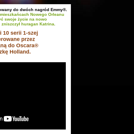
inowany do dwóch nagród Emmy®.
o mieszkańcach Nowego Orleanu
yć swoje życie na nowo
 zniszczył huragan Katrina.
i 10 serii 1-szej
erowane przez
ną do Oscara®
zkę Holland.