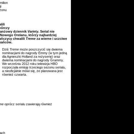
milion
i
ezonu
lili
wórczy
ranżowy dziennik
Variety
. Serial nie
Nowego Orelanu, którzy najbardziej
ańczycy chwalili
Treme
za wierne i uczciwe
zkańców.
Dziś
Treme
może poszczycić się dwiema
nominacjami do nagrody Emmy (w tym jedną
dla Agnieszki Holland za reżyserię) oraz
dwiema nominacjami do nagrody Grammy.
We wrześniu 2012 roku telewizja HBO
rozpoczęła emisję trzeciego sezonu serialu,
a nieoficjalnie mówi się, że planowana jest
również czwarta.
me
oprócz serialu zawierają również
kach