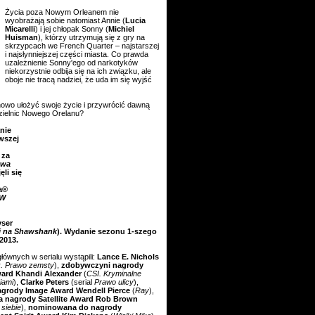
Życia poza Nowym Orleanem nie
wyobrażają sobie natomiast Annie (
Lucia
Micarelli
) i jej chłopak Sonny (
Michiel
Huisman
), którzy utrzymują się z gry na
skrzypcach we French Quarter – najstarszej
i najsłynniejszej części miasta. Co prawda
uzależnienie Sonny'ego od narkotyków
niekorzystnie odbija się na ich związku, ale
oboje nie tracą nadziei, że uda im się wyjść
wo ułożyć swoje życie i przywrócić dawną
dzielnic Nowego Orelanu?
nie
wszej
 za
awa
li się
a®
W
yser
i na Shawshank
). Wydanie sezonu 1-szego
2013.
łównych w serialu wystąpili:
Lance E. Nichols
. Prawo zemsty
),
zdobywczyni nagrody
ard Khandi Alexander
(
CSI. Kryminalne
iami
),
Clarke Peters
(serial
Prawo ulicy
),
nagrody Image Award Wendell Pierce
(
Ray
),
 nagrody Satellite Award Rob Brown
siebie
),
nominowana do nagrody