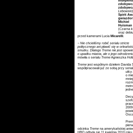
Independ
zdobywcz
zdobywc
Lebowski
Spirit A
gwiazdor
Michiel
Huisman
(
Czarna k
oraz debiu
przed kamerami Lucia
Micarelli
.
−
Nie chcieliśmy robić serialu stricte
politycznego ani pławić się w orleańsk
smutku. Dlatego Treme nie jest opowie
o upadku miasta, ale o jego odrodzeni
mówiła o serialu
Treme
Agnieszka Holl
Treme
jest wspólnym dziełem Davida S
współpracowali już ze sobą przy seri
ulicy
o mie
mnie
roz
metro
jedne
Decy
szefo
prac
2009
powi
Osc
Prem
pier
odcinka
Treme
na amerykańskiej ante
HBO odbyła się 11 kwietnia 2010 roku