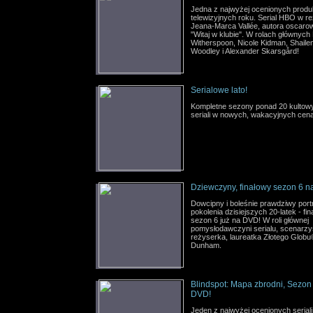
Jedna z najwyżej ocenionych produk
telewizyjnych roku. Serial HBO w re
Jeana-Marca Vallée, autora oscaro
"Witaj w klubie". W rolach głównyc
Witherspoon, Nicole Kidman, Shaile
Woodley i Alexander Skarsgård!
Serialowe lato!
Kompletne sezony ponad 20 kultow
seriali w nowych, wakacyjnych cen
Dziewczyny, finałowy sezon 6 n
Dowcipny i boleśnie prawdziwy port
pokolenia dzisiejszych 20-latek - fi
sezon 6 już na DVD! W roli głównej
pomysłodawczyni serialu, scenarzys
reżyserka, laureatka Złotego Globu
Dunham.
Blindspot: Mapa zbrodni, Sezon
DVD!
Jeden z najwyżej ocenionych seriali