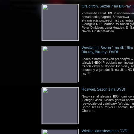
Gra o tron, Sezon 7 na Blu-ray i
Znakomity serial HBO® uhonorowa
ponad setką nagród! Brawurowa
ekranizacja powieści mistrza fantas
George’a R.R. Martina. W rolach gł
Peter Dinklage, Lena Headey, Emilia
Nikolaj Coster-Waldau.
Westworld, Sezon 1 na 4K Ultr
Blu-ray, Blu-ray i DVD!
Jeden z największych przebojów w h
telewizji HBO! Produkcja nominowa
trzech Złotych Globów. Pierwszy ser
dostępny w jakości 4K na Ultra HD 
ray™.
Rozwód, Sezon 1 na DVD!
Nowy serial telewizji HBO nominow
Złotego Globu. Słodko-gorzka opow
rozwodzie dojrzałej pary. W rolach 
Sarah Jessica Parker i Thomas Ha
Church...
Wielkie kłamstewka na DVD!