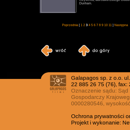
Dunham.
Poprzednia
[
1
2
3
4
5
6
7
8
9
10
11
]
Następna
Galapagos sp. z o.o. u
22 885 26 75 (76), fax:
Oznaczenie sądu: Sąd 
Gospodarczy Krajoweg
0000280546, wysokość 
Ochrona prywatności o
Projekt i wykonanie:
Ne