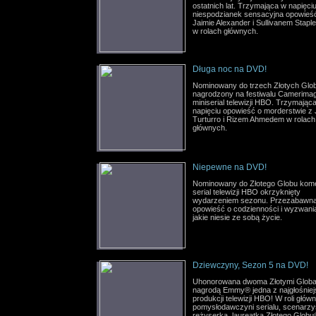
ostatnich lat. Trzymająca w napięciu
niespodzianek sensacyjna opowieś
Jaimie Alexander i Sullivanem Stapl
w rolach głównych.
Długa noc na DVD!
Nominowany do trzech Złotych Glob
nagrodzony na festiwalu Camerima
miniserial telewizji HBO. Trzymając
napięciu opowieść o morderstwie z
Turturro i Rizem Ahmedem w rolach
głównych.
Niepewne na DVD!
Nominowany do Złotego Globu kom
serial telewizji HBO okrzyknięty
wydarzeniem sezonu. Przezabawn
opowieść o codzienności i wyzwani
jakie niesie ze sobą życie.
Dziewczyny, Sezon 5 na DVD!
Uhonorowana dwoma Złotymi Globa
nagrodą Emmy® jedna z najgłośnie
produkcji telewizji HBO! W roli główn
pomysłodawczyni serialu, scenarzys
reżyserka, laureatka Złotego Globu