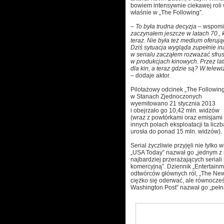
bowiem intensywnie ciekawej roli w
właśnie w „The Following”.
–
To była trudna decyzja
– wspomi
zaczynałem jeszcze w latach 70., k
teraz. Nie była też medium oferuj
Dziś sytuacja wygląda zupełnie i
w serialu zacząłem rozważać sfru
w produkcjach kinowych. Przez lat
dla kin, a teraz gdzie są? W telewiz
– dodaje aktor.
Pilotażowy odcinek „The Followin
w Stanach Zjednoczonych
wyemitowano 21 stycznia 2013
i obejrzało go 10,42 mln. widzów
(wraz z powtórkami oraz emisjami
innych polach eksploatacji ta liczb
urosła do ponad 15 mln. widzów).
Serial życzliwie przyjęli nie tylko
„USA Today” nazwał go „jednym z 
najbardziej przerażających serial
komercyjną”. Dziennik „Entertainm
odtwórców głównych ról, „The New 
ciężko się oderwać, ale równocześ
Washington Post” nazwał go „pełn