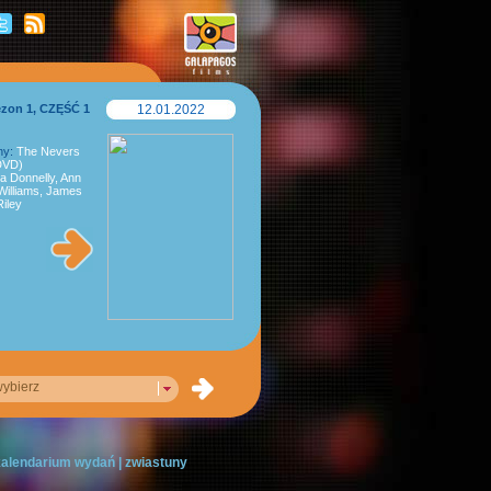
ezon 1, CZĘŚĆ 1
12.01.2022
ny:
The Nevers
2DVD)
a Donnelly, Ann
 Williams, James
iley
ybierz
 kalendarium wydań
|
zwiastuny