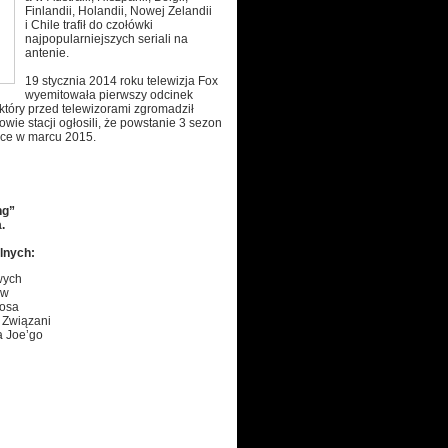
Finlandii, Holandii, Nowej Zelandii
i Chile trafił do czołówki
najpopularniejszych seriali na
antenie.
19 stycznia 2014 roku telewizja Fox
wyemitowała pierwszy odcinek
który przed telewizorami zgromadził
wie stacji ogłosili, że powstanie 3 sezon
sce w marcu 2015.
ng”
.
lnych:
wych
ów
cosa
, Związani
a Joe’go