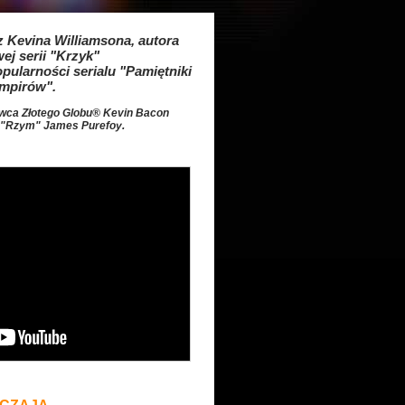
z Kevina Williamsona, autora
ej serii "Krzyk"
pularności serialu "Pamiętniki
mpirów".
wca Złotego Globu® Kevin Bacon
u "Rzym" James Purefoy.