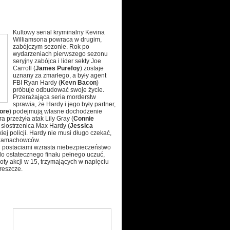
Kultowy serial kryminalny Kevina
Williamsona powraca w drugim,
zabójczym sezonie. Rok po
wydarzeniach pierwszego sezonu
seryjny zabójca i lider sekty Joe
Carroll (
James Purefoy
) zostaje
uznany za zmarłego, a były agent
FBI Ryan Hardy (
Kevn Bacon
)
próbuje odbudować swoje życie.
Przerażająca seria morderstw
sprawia, że Hardy i jego były partner,
ore
) podejmują własne dochodzenie
óra przeżyła atak Lily Gray (
Connie
siostrzenica Max Hardy (
Jessica
iej policji. Hardy nie musi długo czekać,
m zamachowców.
 postaciami wzrasta niebezpieczeństwo
ż do ostatecznego finału pełnego uczuć,
oty akcji w 15, trzymających w napięciu
reszcze.