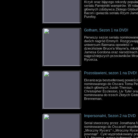
Krzyk
oraz bijącego rekordy popula
serialu
Pamiętniki wampirów
. W rol
głównych zdobywca Złotego Globu
Bacon i gwiazda serialu
Rzym
Jame
Purefoy.
Gotham, Sezon 1 na DVD!
Pierwszy sezon serialu nominowan
dwóch nagród Emmy®. Rozgrywają
uniwersum Batmana opowieść o
dzieciństwie Bruce’a Wayne’a, młod
Jamesa Gordona oraz narodzinach
najgroźniejszych przeciwników Mr
Rycerza.
Pozostawieni, sezon 1 na DVD!
Ekranizacja bestsellerowej powieści
nominowanego do Oscara Toma Per
rolach głównych Justin Theroux,
Christopher Eccleston, Liv Tyler or
nominowana do trzech Złotych Glo
Brenneman.
Impersonalni, Sezon 2 na DVD
Serial stworzony przez Jonathana 
nominowanego do Oscara® współt
„Mroczny Rycerz” i „Mroczny Ryce
powstaje”. Cykl wyprodukowany pr
J.J. Abramsa, autora kultowych „Lo