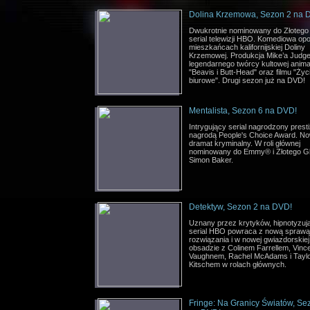
Dolina Krzemowa, Sezon 2 na 
Dwukrotnie nominowany do Złotego
serial telewizji HBO. Komediowa op
mieszkańcach kalifornijskiej Doliny
Krzemowej. Produkcja Mike’a Judge
legendarnego twórcy kultowej anima
"Beavis i Butt-Head" oraz filmu "Życ
biurowe". Drugi sezon już na DVD!
Mentalista, Sezon 6 na DVD!
Intrygujący serial nagrodzony prest
nagrodą People's Choice Award. No
dramat kryminalny. W roli głównej
nominowany do Emmy® i Złotego G
Simon Baker.
Detektyw, Sezon 2 na DVD!
Uznany przez krytyków, hipnotyzuj
serial HBO powraca z nową sprawą
rozwiązania i w nowej gwiazdorskiej
obsadzie z Colinem Farrellem, Vinc
Vaughnem, Rachel McAdams i Tayl
Kitschem w rolach głównych.
Fringe: Na Granicy Światów, Se