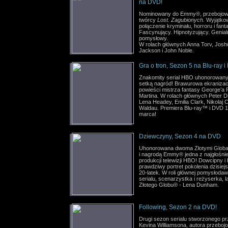
na DVD!
Nominowany do Emmy®, przebojowy
twórcy
Lost. Zagubionych.
Wyjątko
połączenie kryminału, horroru i fanta
Fascynujący. Hipnotyzujący. Genial
pomysłowy.
W rolach głównych Anna Torv, Josh
Jackson i John Noble.
Gra o tron, Sezon 5 na Blu-ray i
Znakomity serial HBO uhonorowan
setką nagród! Brawurowa ekranizac
powieści mistrza fantasy George’a 
Martina. W rolach głównych Peter D
Lena Headey, Emilia Clark, Nikolaj 
Waldau. Premiera Blu-ray™ i DVD 1
marca!
Dziewczyny, Sezon 4 na DVD
Uhonorowana dwoma Złotymi Glob
i nagrodą Emmy® jedna z najgłośni
produkcji telewizji HBO! Dowcipny i 
prawdziwy portret pokolenia dzisiej
20-latek. W roli głównej pomysłoda
serialu, scenarzystka i reżyserka, 
Złotego Globu® - Lena Dunham.
Following, Sezon 2 na DVD!
Drugi sezon serialu stworzonego p
Kevina Williamsona, autora przebojo