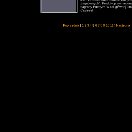
Zagubionych”. Produkcja nominowa
nagrody Emmy®. W roli głównej Jim
Caviezel.
Poprzednia
[
1
2
3
4
5
6
7
8
9
10
11
]
Następna