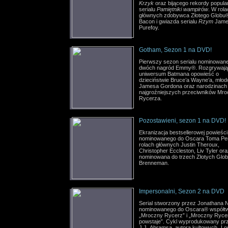
Krzyk
oraz bijącego rekordy popula
serialu
Pamiętniki wampirów
. W rol
głównych zdobywca Złotego Globu
Bacon i gwiazda serialu
Rzym
Jame
Purefoy.
Gotham, Sezon 1 na DVD!
Pierwszy sezon serialu nominowan
dwóch nagród Emmy®. Rozgrywają
uniwersum Batmana opowieść o
dzieciństwie Bruce’a Wayne’a, młod
Jamesa Gordona oraz narodzinach
najgroźniejszych przeciwników Mr
Rycerza.
Pozostawieni, sezon 1 na DVD!
Ekranizacja bestsellerowej powieści
nominowanego do Oscara Toma Per
rolach głównych Justin Theroux,
Christopher Eccleston, Liv Tyler or
nominowana do trzech Złotych Glo
Brenneman.
Impersonalni, Sezon 2 na DVD
Serial stworzony przez Jonathana 
nominowanego do Oscara® współt
„Mroczny Rycerz” i „Mroczny Ryce
powstaje”. Cykl wyprodukowany pr
J.J. Abramsa, autora kultowych „Lo