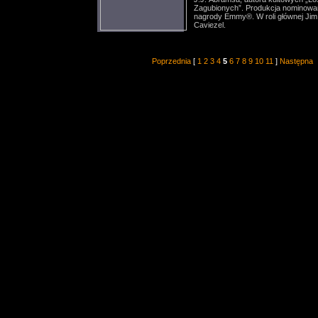
Zagubionych”. Produkcja nominowa
nagrody Emmy®. W roli głównej Jim
Caviezel.
Poprzednia
[
1
2
3
4
5
6
7
8
9
10
11
]
Następna