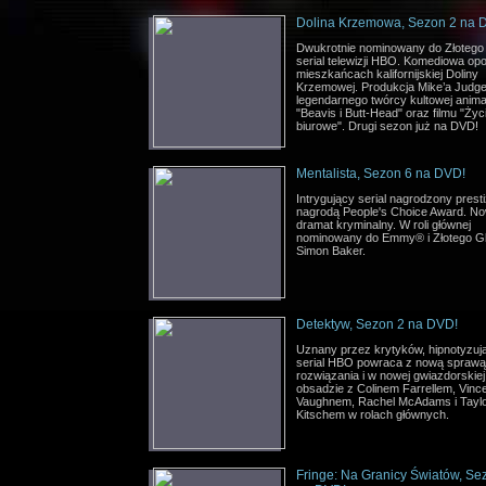
Dolina Krzemowa, Sezon 2 na 
Dwukrotnie nominowany do Złotego
serial telewizji HBO. Komediowa op
mieszkańcach kalifornijskiej Doliny
Krzemowej. Produkcja Mike’a Judge
legendarnego twórcy kultowej anima
"Beavis i Butt-Head" oraz filmu "Życ
biurowe". Drugi sezon już na DVD!
Mentalista, Sezon 6 na DVD!
Intrygujący serial nagrodzony prest
nagrodą People's Choice Award. No
dramat kryminalny. W roli głównej
nominowany do Emmy® i Złotego G
Simon Baker.
Detektyw, Sezon 2 na DVD!
Uznany przez krytyków, hipnotyzuj
serial HBO powraca z nową sprawą
rozwiązania i w nowej gwiazdorskiej
obsadzie z Colinem Farrellem, Vinc
Vaughnem, Rachel McAdams i Tayl
Kitschem w rolach głównych.
Fringe: Na Granicy Światów, Se