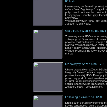
na DVD!
Nominowany do Emmy®, przebojowy
twórcy
Lost. Zagubionych.
Wyjątko
połączenie kryminału, horroru i fanta
Fascynujący. Hipnotyzujący. Genial
pomysłowy.
W rolach głównych Anna Torv, Josh
Jackson i John Noble.
Gra o tron, Sezon 5 na Blu-ray i
Znakomity serial HBO uhonorowan
setką nagród! Brawurowa ekranizac
powieści mistrza fantasy George’a 
Martina. W rolach głównych Peter D
Lena Headey, Emilia Clark, Nikolaj 
Waldau. Premiera Blu-ray™ i DVD 1
marca!
Dziewczyny, Sezon 4 na DVD
Uhonorowana dwoma Złotymi Glob
i nagrodą Emmy® jedna z najgłośni
produkcji telewizji HBO! Dowcipny i 
prawdziwy portret pokolenia dzisiej
20-latek. W roli głównej pomysłoda
serialu, scenarzystka i reżyserka, 
Złotego Globu® - Lena Dunham.
Following, Sezon 2 na DVD!
Drugi sezon serialu stworzonego p
Kevina Williamsona, autora przebojo