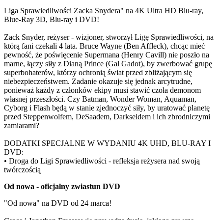
Liga Sprawiedliwości Zacka Snydera" na 4K Ultra HD Blu-ray,
Blue-Ray 3D, Blu-ray i DVD!
Zack Snyder, reżyser - wizjoner, stworzył Ligę Sprawiedliwości, na
którą fani czekali 4 lata. Bruce Wayne (Ben Affleck), chcąc mieć
pewność, że poświęcenie Supermana (Henry Cavill) nie poszło na
marne, łączy siły z Dianą Prince (Gal Gadot), by zwerbować grupę
superbohaterów, którzy ochronią świat przed zbliżającym się
niebezpieczeństwem. Zadanie okazuje się jednak arcytrudne,
ponieważ każdy z członków ekipy musi stawić czoła demonom
własnej przeszłości. Czy Batman, Wonder Woman, Aquaman,
Cyborg i Flash będą w stanie zjednoczyć siły, by uratować planetę
przed Steppenwolfem, DeSaadem, Darkseidem i ich zbrodniczymi
zamiarami?
DODATKI SPECJALNE W WYDANIU 4K UHD, BLU-RAY I
DVD:
• Droga do Ligi Sprawiedliwości - refleksja reżysera nad swoją
twórczością
Od nowa - oficjalny zwiastun DVD
"Od nowa" na DVD od 24 marca!