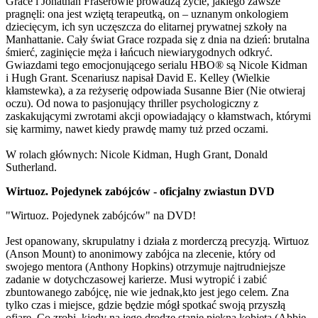
Grace i Jonathan Fraserowie prowadzą życie, jakiego zawsze
pragnęli: ona jest wziętą terapeutką, on – uznanym onkologiem
dziecięcym, ich syn uczęszcza do elitarnej prywatnej szkoły na
Manhattanie. Cały świat Grace rozpada się z dnia na dzień: brutalna
śmierć, zaginięcie męża i łańcuch niewiarygodnych odkryć.
Gwiazdami tego emocjonującego serialu HBO® są Nicole Kidman
i Hugh Grant. Scenariusz napisał David E. Kelley (Wielkie
kłamstewka), a za reżyserię odpowiada Susanne Bier (Nie otwieraj
oczu). Od nowa to pasjonujący thriller psychologiczny z
zaskakującymi zwrotami akcji opowiadający o kłamstwach, którymi
się karmimy, nawet kiedy prawdę mamy tuż przed oczami.
W rolach głównych: Nicole Kidman, Hugh Grant, Donald
Sutherland.
Wirtuoz. Pojedynek zabójców - oficjalny zwiastun DVD
"Wirtuoz. Pojedynek zabójców" na DVD!
Jest opanowany, skrupulatny i działa z morderczą precyzją. Wirtuoz
(Anson Mount) to anonimowy zabójca na zlecenie, który od
swojego mentora (Anthony Hopkins) otrzymuje najtrudniejsze
zadanie w dotychczasowej karierze. Musi wytropić i zabić
zbuntowanego zabójcę, nie wie jednak,kto jest jego celem. Zna
tylko czas i miejsce, gdzie będzie mógł spotkać swoją przyszłą
ofiarę. Co zrobi, kiedy na jego drodze stanie piękna kobieta (Abbie