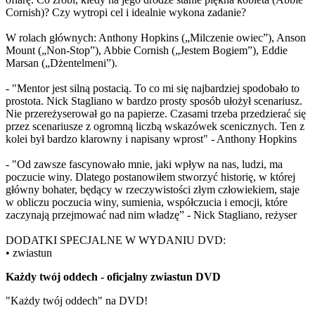
Cornish)? Czy wytropi cel i idealnie wykona zadanie?
W rolach głównych: Anthony Hopkins („Milczenie owiec”), Anson
Mount („Non-Stop”), Abbie Cornish („Jestem Bogiem”), Eddie
Marsan („Dżentelmeni”).
- "Mentor jest silną postacią. To co mi się najbardziej spodobało to
prostota. Nick Stagliano w bardzo prosty sposób ułożył scenariusz.
Nie przereżyserował go na papierze. Czasami trzeba przedzierać się
przez scenariusze z ogromną liczbą wskazówek scenicznych. Ten z
kolei był bardzo klarowny i napisany wprost" - Anthony Hopkins
- "Od zawsze fascynowało mnie, jaki wpływ na nas, ludzi, ma
poczucie winy. Dlatego postanowiłem stworzyć historię, w której
główny bohater, będący w rzeczywistości złym człowiekiem, staje
w obliczu poczucia winy, sumienia, współczucia i emocji, które
zaczynają przejmować nad nim władzę” - Nick Stagliano, reżyser
DODATKI SPECJALNE W WYDANIU DVD:
• zwiastun
Każdy twój oddech - oficjalny zwiastun DVD
"Każdy twój oddech" na DVD!