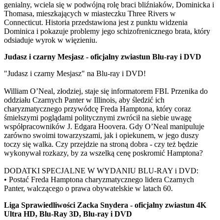
genialny, wciela się w podwójną rolę braci bliźniaków, Dominicka i
Thomasa, mieszkających w miasteczku Three Rivers w
Connecticut. Historia przedstawiona jest z punktu widzenia
Dominica i pokazuje problemy jego schizofrenicznego brata, który
odsiaduje wyrok w więzieniu.
Judasz i czarny Mesjasz - oficjalny zwiastun Blu-ray i DVD
"Judasz i czarny Mesjasz" na Blu-ray i DVD!
William O’Neal, złodziej, staje się informatorem FBI. Przenika do
oddziału Czarnych Panter w Illinois, aby śledzić ich
charyzmatycznego przywódcę Freda Hamptona, który coraz
śmielszymi poglądami politycznymi zwrócił na siebie uwagę
współpracowników J. Edgara Hoovera. Gdy O’Neal manipuluje
zarówno swoimi towarzyszami, jak i opiekunem, w jego duszy
toczy się walka. Czy przejdzie na stroną dobra - czy też będzie
wykonywał rozkazy, by za wszelką cenę poskromić Hamptona?
DODATKI SPECJALNE W WYDANIU BLU-RAY i DVD:
• Postać Freda Hamptona charyzmatycznego lidera Czarnych
Panter, walczącego o prawa obywatelskie w latach 60.
Liga Sprawiedliwości Zacka Snydera - oficjalny zwiastun 4K
Ultra HD, Blu-Ray 3D, Blu-ray i DVD