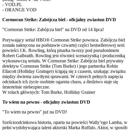
- VOD.PL
- ORANGE VOD
Cormoran Strike: Zabójcza biel - oficjalny zwiastun DVD
"Cormoran Strike: Zabójcza biel" na DVD od 14 lipca!
Porywający serial HBO® Cormoran Strike powraca. Zabójcza biel
została nakręcona na podstawie czwartej części bestsellerowej serii
powieści J.K. Rowling, którą pisarka tworzy pod pseudonimem
Robert Galbraith. Rowling jest również scenarzystką i producentką
wykonawczą serialu. W Cormoran Strike: Zabójcza biel prywatny
detektyw Cormoran Strike (Tom Burke) i jego partnerka Robin
Ellacott (Holliday Grainger) ścigają się z czasem, szukając związku
między dwiema zawiłymi sprawami. W czterech pełnych napięcia
odcinkach ich życie osobiste ogarnia chaos, a śledztwo staje się
śmiertelnie niebezpieczne.
W rolach głównych: Tom Burke, Holliday Grainer
To wiem na pewno - oficjalny zwiastun DVD
"To wiem na pewno" już na DVD!
Sześcioodcinkowa historia, oparta na powieści Wally’ego Lamba, w
pełni wydobywająca talent aktorski Marka Ruffalo. Aktor, w sposób