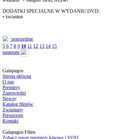
DODATKI SPECJALNE W WYDANIU DVD:
• zwiastun
poprzednie
5
6
7
8
9
10
11
12
13
14
15
następne
Galapagos
Strona główna
O nas
Premiery
Zapowiedzi
Newsy
Katalog filmów
Zwiastuny
Pressroom
Kontakt
Galapagos Films
Zobacz nasze premiery kinowe i VOD