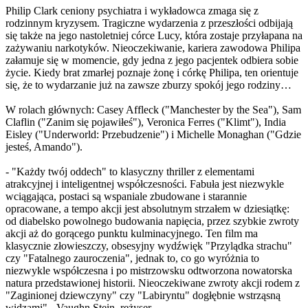
Philip Clark ceniony psychiatra i wykładowca zmaga się z
rodzinnym kryzysem. Tragiczne wydarzenia z przeszłości odbijają
się także na jego nastoletniej córce Lucy, która zostaje przyłapana na
zażywaniu narkotyków. Nieoczekiwanie, kariera zawodowa Philipa
załamuje się w momencie, gdy jedna z jego pacjentek odbiera sobie
życie. Kiedy brat zmarłej poznaje żonę i córkę Philipa, ten orientuje
się, że to wydarzanie już na zawsze zburzy spokój jego rodziny…
W rolach głównych: Casey Affleck ("Manchester by the Sea"), Sam
Claflin ("Zanim się pojawiłeś"), Veronica Ferres ("Klimt"), India
Eisley ("Underworld: Przebudzenie") i Michelle Monaghan ("Gdzie
jesteś, Amando").
- "Każdy twój oddech" to klasyczny thriller z elementami
atrakcyjnej i inteligentnej współczesności. Fabuła jest niezwykle
wciągająca, postaci są wspaniale zbudowane i starannie
opracowane, a tempo akcji jest absolutnym strzałem w dziesiątkę:
od diabelsko powolnego budowania napięcia, przez szybkie zwroty
akcji aż do gorącego punktu kulminacyjnego. Ten film ma
klasycznie złowieszczy, obsesyjny wydźwięk "Przylądka strachu"
czy "Fatalnego zauroczenia", jednak to, co go wyróżnia to
niezwykle współczesna i po mistrzowsku odtworzona nowatorska
natura przedstawionej historii. Nieoczekiwane zwroty akcji rodem z
"Zaginionej dziewczyny" czy "Labiryntu" dogłębnie wstrząsną
widzami" - Vaughn Stein, reżyser