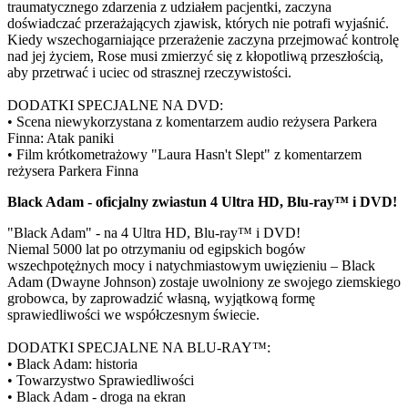
traumatycznego zdarzenia z udziałem pacjentki, zaczyna
doświadczać przerażających zjawisk, których nie potrafi wyjaśnić.
Kiedy wszechogarniające przerażenie zaczyna przejmować kontrolę
nad jej życiem, Rose musi zmierzyć się z kłopotliwą przeszłością,
aby przetrwać i uciec od strasznej rzeczywistości.
DODATKI SPECJALNE NA DVD:
• Scena niewykorzystana z komentarzem audio reżysera Parkera
Finna: Atak paniki
• Film krótkometrażowy "Laura Hasn't Slept" z komentarzem
reżysera Parkera Finna
Black Adam - oficjalny zwiastun 4 Ultra HD, Blu-ray™ i DVD!
"Black Adam" - na 4 Ultra HD, Blu-ray™ i DVD!
Niemal 5000 lat po otrzymaniu od egipskich bogów
wszechpotężnych mocy i natychmiastowym uwięzieniu – Black
Adam (Dwayne Johnson) zostaje uwolniony ze swojego ziemskiego
grobowca, by zaprowadzić własną, wyjątkową formę
sprawiedliwości we współczesnym świecie.
DODATKI SPECJALNE NA BLU-RAY™:
• Black Adam: historia
• Towarzystwo Sprawiedliwości
• Black Adam - droga na ekran