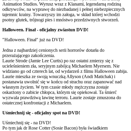
Animation Studios. Wyrusz wraz z Klanami, legendarną rodziną
odkrywców, na wyprawę do niezbadanej i pełnej niebezpiecznych
tajemnic krainy. Towarzyszy im załoga, w skład której wchodzi
psotny glutek, trójnogi pies i mnóstwo przedziwnych stworzeń.
Halloween. Finał - oficjalny zwiastun DVD!
"Halloween. Finał" już na DVD!
Jedna z najbardziej cenionych serii horrorów dotarła do
przerażającego zakończenia.
Laurie Strode (Jamie Lee Curtis) po raz ostatni zmierzy się z
ucieleśnieniem zła, seryjnym zabójcą Michaelem Myersem. Nie
widziano go od czterech lat, od wydarzeń z filmu Halloween zabija.
Laurie mieszka ze swoją wnuczką Allyson (Andi Matichak) i
postanawia uwolnić się w końcu od strachu oraz zapanować nad
własnym życiem. W tym czasie młody mężczyzna zostaje
oskarżony o zabicie chłopca, którym się opiekował. Ta śmierć
wyzwala prawdziwą lawinę terroru. Laurie zostaje zmuszona do
ostatecznej konfrontacji z Michaelem.
Uśmiechnij się - oficjalny spot na DVD!
Uśmiechnij się - na DVD!
Po tym jak dr Rose Cotter (Sosie Bacon) była świadkiem