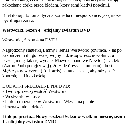
zakochaną córkę przed błędem, który sami kiedyś popełnili.
Bilet do raju to romantyczna komedia o niespodziance, jaką może
być druga szansa.
Westworld, Sezon 4 - oficjalny zwiastun DVD
Westworld, Sezon 4 na DVD!
Nagrodzony statuetką Emmy® serial Westworld powraca. 7 lat po
zakończeniu długotrwałej wojny ludzie są wreszcie wolni… a
przynajmniej tak się wydaje. Maeve (Thandiwe Newton) i Caleb
(Aaron Paul) podejrzewają, że Hale (Tessa Thompson) i host
Mężczyzny w czerni (Ed Harris) planują spisek, aby odzyskać
kontrolę nad ludzkością.
DODATKI SPECJALNE NA DVD:
• Tworząc rzeczywistość Westworld
• Westworld w trasie
• Park Temperance w Westworld: Wizyta na planie
• Poznawanie ludzkości
I tak po prostu... Nowy rozdział Seksu w wielkim mieście, sezon
1 - oficjalny zwiastun DVD!