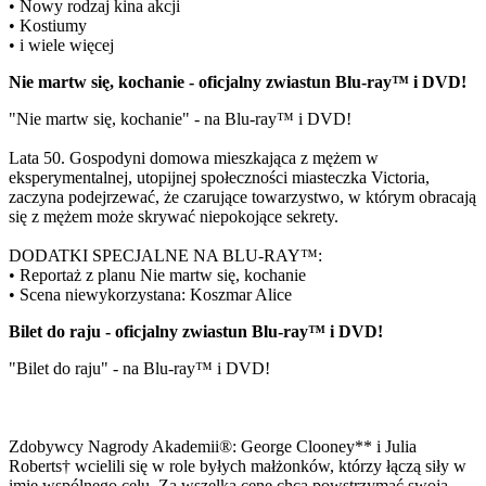
• Nowy rodzaj kina akcji
• Kostiumy
• i wiele więcej
Nie martw się, kochanie - oficjalny zwiastun Blu-ray™ i DVD!
"Nie martw się, kochanie" - na Blu-ray™ i DVD!
Lata 50. Gospodyni domowa mieszkająca z mężem w
eksperymentalnej, utopijnej społeczności miasteczka Victoria,
zaczyna podejrzewać, że czarujące towarzystwo, w którym obracają
się z mężem może skrywać niepokojące sekrety.
DODATKI SPECJALNE NA BLU-RAY™:
• Reportaż z planu Nie martw się, kochanie
• Scena niewykorzystana: Koszmar Alice
Bilet do raju - oficjalny zwiastun Blu-ray™ i DVD!
"Bilet do raju" - na Blu-ray™ i DVD!
Zdobywcy Nagrody Akademii®: George Clooney** i Julia
Roberts† wcielili się w role byłych małżonków, którzy łączą siły w
imię wspólnego celu. Za wszelką cenę chcą powstrzymać swoją