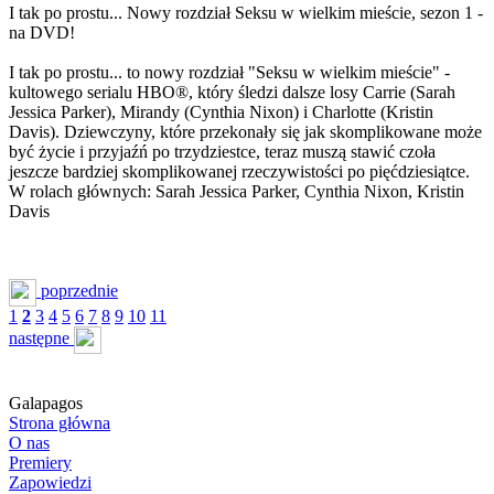
I tak po prostu... Nowy rozdział Seksu w wielkim mieście, sezon 1 -
na DVD!
I tak po prostu... to nowy rozdział "Seksu w wielkim mieście" -
kultowego serialu HBO®, który śledzi dalsze losy Carrie (Sarah
Jessica Parker), Mirandy (Cynthia Nixon) i Charlotte (Kristin
Davis). Dziewczyny, które przekonały się jak skomplikowane może
być życie i przyjaźń po trzydziestce, teraz muszą stawić czoła
jeszcze bardziej skomplikowanej rzeczywistości po pięćdziesiątce.
W rolach głównych: Sarah Jessica Parker, Cynthia Nixon, Kristin
Davis
poprzednie
1
2
3
4
5
6
7
8
9
10
11
następne
Galapagos
Strona główna
O nas
Premiery
Zapowiedzi