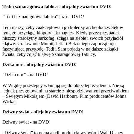
Tedi i szmaragdowa tablica - oficjalny zwiastun DVD!
"Tedi i szmaragdowa tablica" już na DVD!
Tedi marzy, żeby zaakceptowali go koledzy archeolodzy. Sęk w
tym, że przyciąga kłopoty jak magnes. Kiedy przez przypadek
niszczy starożytny sarkofag, ściąga na siebie i swoich przyjaciół
klątwę. Uratowanie Mumii, Jeffa i Belzoniego zapoczątkuje
fascynującą przygodę. Tedi i Sara pojadą w najdalsze zakątki
świata, żeby zdjąć klątwę Szmaragdowej Tablicy.
Dzika noc - oficjalny zwiastun DVD!
"Dzika noc" - na DVD!
W Wigilię przestępcy włamują się do okazałej rezydencji. Nie są
jednak przygotowani na starcie z niespodziewanym przeciwnikiem
– Świętym Mikołajem (David Harbour). Film producentów Johna
Wicka.
Dziwny świat - oficjalny zwiastun DVD!
Dziwny świat - na DVD!
„Dziwny świat” to pełna akcji produkcja wytwórni Walt Disney