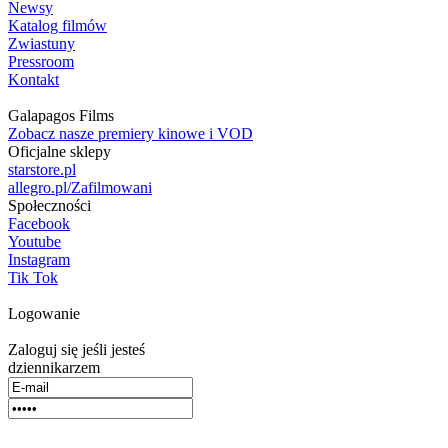
Newsy
Katalog filmów
Zwiastuny
Pressroom
Kontakt
Galapagos Films
Zobacz nasze premiery kinowe i VOD
Oficjalne sklepy
starstore.pl
allegro.pl/Zafilmowani
Społeczności
Facebook
Youtube
Instagram
Tik Tok
Logowanie
Zaloguj się jeśli jesteś
dziennikarzem