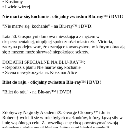
• Kostiumy
• i wiele więcej
Nie martw się, kochanie - oficjalny zwiastun Blu-ray™ i DVD!
"Nie martw się, kochanie" - na Blu-ray™ i DVD!
Lata 50. Gospodyni domowa mieszkająca z mężem w
eksperymentalnej, utopijnej społeczności miasteczka Victoria,
zaczyna podejrzewać, że czarujące towarzystwo, w którym obracają
się z mężem może skrywać niepokojące sekrety.
DODATKI SPECJALNE NA BLU-RAY™:
• Reportaż z planu Nie martw się, kochanie
• Scena niewykorzystana: Koszmar Alice
Bilet do raju - oficjalny zwiastun Blu-ray™ i DVD!
"Bilet do raju" - na Blu-ray™ i DVD!
Zdobywcy Nagrody Akademii®: George Clooney** i Julia
Roberts† wcielili się w role byłych małżonków, którzy łączą siły w
imię wspólnego celu. Za wszelką cenę chcą powstrzymać swoją
zakochaną córkę przed błędem, który sami kiedyś popełnili.