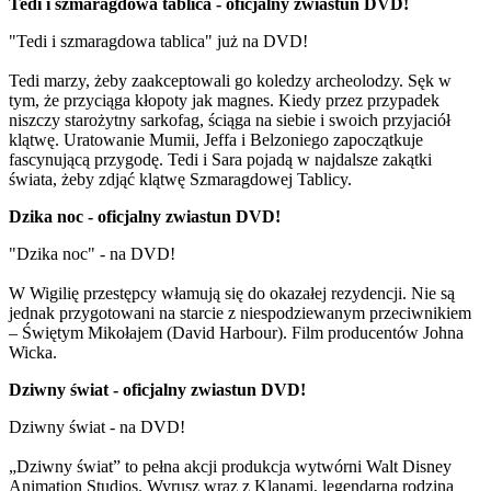
Tedi i szmaragdowa tablica - oficjalny zwiastun DVD!
"Tedi i szmaragdowa tablica" już na DVD!
Tedi marzy, żeby zaakceptowali go koledzy archeolodzy. Sęk w
tym, że przyciąga kłopoty jak magnes. Kiedy przez przypadek
niszczy starożytny sarkofag, ściąga na siebie i swoich przyjaciół
klątwę. Uratowanie Mumii, Jeffa i Belzoniego zapoczątkuje
fascynującą przygodę. Tedi i Sara pojadą w najdalsze zakątki
świata, żeby zdjąć klątwę Szmaragdowej Tablicy.
Dzika noc - oficjalny zwiastun DVD!
"Dzika noc" - na DVD!
W Wigilię przestępcy włamują się do okazałej rezydencji. Nie są
jednak przygotowani na starcie z niespodziewanym przeciwnikiem
– Świętym Mikołajem (David Harbour). Film producentów Johna
Wicka.
Dziwny świat - oficjalny zwiastun DVD!
Dziwny świat - na DVD!
„Dziwny świat” to pełna akcji produkcja wytwórni Walt Disney
Animation Studios. Wyrusz wraz z Klanami, legendarną rodziną