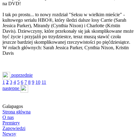
na DVD!
I tak po prostu... to nowy rozdział "Seksu w wielkim mieście" -
kultowego serialu HBO®, który śledzi dalsze losy Carrie (Sarah
Jessica Parker), Mirandy (Cynthia Nixon) i Charlotte (Kristin
Davis). Dziewczyny, które przekonały się jak skomplikowane może
być życie i przyjaźń po trzydziestce, teraz muszą stawić czoła
jeszcze bardziej skomplikowanej rzeczywistości po pięćdziesiątce.
W rolach głównych: Sarah Jessica Parker, Cynthia Nixon, Kristin
Davis
poprzednie
1
2
3
4
5
6
7
8
9
10
11
następne
Galapagos
Strona główna
O nas
Premiery
Zapowiedzi
Newsy