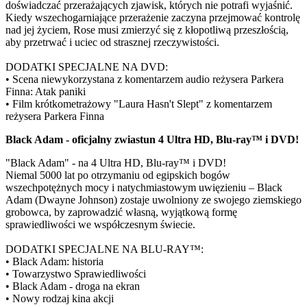
doświadczać przerażających zjawisk, których nie potrafi wyjaśnić.
Kiedy wszechogarniające przerażenie zaczyna przejmować kontrolę
nad jej życiem, Rose musi zmierzyć się z kłopotliwą przeszłością,
aby przetrwać i uciec od strasznej rzeczywistości.
DODATKI SPECJALNE NA DVD:
• Scena niewykorzystana z komentarzem audio reżysera Parkera
Finna: Atak paniki
• Film krótkometrażowy "Laura Hasn't Slept" z komentarzem
reżysera Parkera Finna
Black Adam - oficjalny zwiastun 4 Ultra HD, Blu-ray™ i DVD!
"Black Adam" - na 4 Ultra HD, Blu-ray™ i DVD!
Niemal 5000 lat po otrzymaniu od egipskich bogów
wszechpotężnych mocy i natychmiastowym uwięzieniu – Black
Adam (Dwayne Johnson) zostaje uwolniony ze swojego ziemskiego
grobowca, by zaprowadzić własną, wyjątkową formę
sprawiedliwości we współczesnym świecie.
DODATKI SPECJALNE NA BLU-RAY™:
• Black Adam: historia
• Towarzystwo Sprawiedliwości
• Black Adam - droga na ekran
• Nowy rodzaj kina akcji