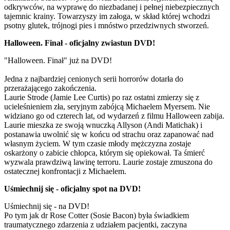
odkrywców, na wyprawę do niezbadanej i pełnej niebezpiecznych
tajemnic krainy. Towarzyszy im załoga, w skład której wchodzi
psotny glutek, trójnogi pies i mnóstwo przedziwnych stworzeń.
Halloween. Finał - oficjalny zwiastun DVD!
"Halloween. Finał" już na DVD!
Jedna z najbardziej cenionych serii horrorów dotarła do
przerażającego zakończenia.
Laurie Strode (Jamie Lee Curtis) po raz ostatni zmierzy się z
ucieleśnieniem zła, seryjnym zabójcą Michaelem Myersem. Nie
widziano go od czterech lat, od wydarzeń z filmu Halloween zabija.
Laurie mieszka ze swoją wnuczką Allyson (Andi Matichak) i
postanawia uwolnić się w końcu od strachu oraz zapanować nad
własnym życiem. W tym czasie młody mężczyzna zostaje
oskarżony o zabicie chłopca, którym się opiekował. Ta śmierć
wyzwala prawdziwą lawinę terroru. Laurie zostaje zmuszona do
ostatecznej konfrontacji z Michaelem.
Uśmiechnij się - oficjalny spot na DVD!
Uśmiechnij się - na DVD!
Po tym jak dr Rose Cotter (Sosie Bacon) była świadkiem
traumatycznego zdarzenia z udziałem pacjentki, zaczyna