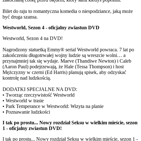
Bilet do raju to romantyczna komedia o niespodziance, jaką może
być druga szansa.
Westworld, Sezon 4 - oficjalny zwiastun DVD
Westworld, Sezon 4 na DVD!
Nagrodzony statuetką Emmy® serial Westworld powraca. 7 lat po
zakończeniu długotrwałej wojny ludzie są wreszcie wolni… a
przynajmniej tak się wydaje. Maeve (Thandiwe Newton) i Caleb
(Aaron Paul) podejrzewają, że Hale (Tessa Thompson) i host
Mężczyzny w czerni (Ed Harris) planują spisek, aby odzyskać
kontrolę nad ludzkością.
DODATKI SPECJALNE NA DVD:
• Tworząc rzeczywistość Westworld
• Westworld w trasie
• Park Temperance w Westworld: Wizyta na planie
• Poznawanie ludzkości
I tak po prostu... Nowy rozdział Seksu w wielkim mieście, sezon
1 - oficjalny zwiastun DVD!
I tak po prostu... Nowy rozdział Seksu w wielkim mieście, sezon 1 -