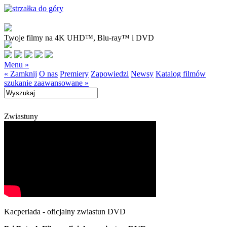
Twoje filmy na 4K UHD™, Blu-ray™ i DVD
Menu »
« Zamknij
O nas
Premiery
Zapowiedzi
Newsy
Katalog filmów
szukanie zaawansowane »
Zwiastuny
Kacperiada - oficjalny zwiastun DVD