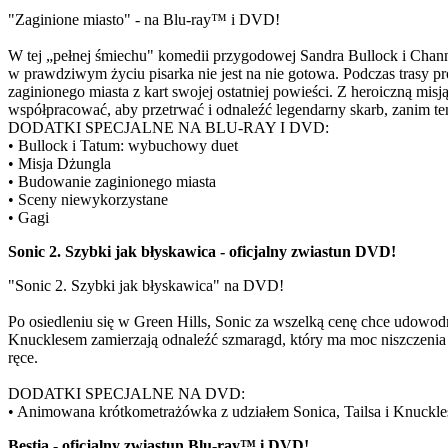
"Zaginione miasto" - na Blu-ray™ i DVD!
W tej „pełnej śmiechu" komedii przygodowej Sandra Bullock i Chan
w prawdziwym życiu pisarka nie jest na nie gotowa. Podczas trasy p
zaginionego miasta z kart swojej ostatniej powieści. Z heroiczną mi
współpracować, aby przetrwać i odnaleźć legendarny skarb, zanim te
DODATKI SPECJALNE NA BLU-RAY I DVD:
• Bullock i Tatum: wybuchowy duet
• Misja Dżungla
• Budowanie zaginionego miasta
• Sceny niewykorzystane
• Gagi
Sonic 2. Szybki jak błyskawica - oficjalny zwiastun DVD!
"Sonic 2. Szybki jak błyskawica" na DVD!
Po osiedleniu się w Green Hills, Sonic za wszelką cenę chce udow
Knucklesem zamierzają odnaleźć szmaragd, który ma moc niszczenia c
ręce.
DODATKI SPECJALNE NA DVD:
• Animowana krótkometrażówka z udziałem Sonica, Tailsa i Knuckle
Bestia - oficjalny zwiastun Blu-ray™ i DVD!