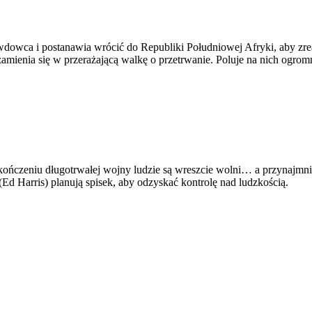
lę wdowca i postanawia wrócić do Republiki Południowej Afryki, aby 
amienia się w przerażającą walkę o przetrwanie. Poluje na nich ogromn
ończeniu długotrwałej wojny ludzie są wreszcie wolni… a przynajmni
Ed Harris) planują spisek, aby odzyskać kontrolę nad ludzkością.