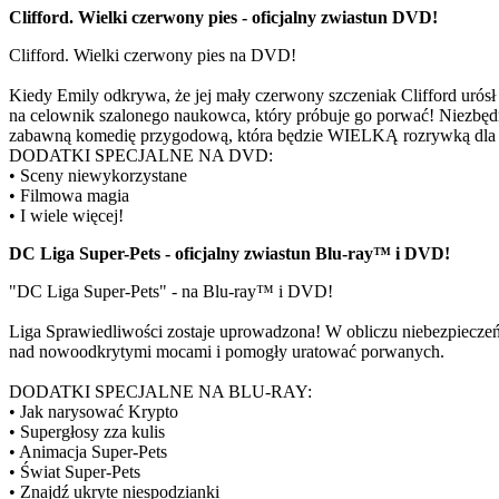
Clifford. Wielki czerwony pies - oficjalny zwiastun DVD!
Clifford. Wielki czerwony pies na DVD!
Kiedy Emily odkrywa, że jej mały czerwony szczeniak Clifford urós
na celownik szalonego naukowca, który próbuje go porwać! Niezbędna
zabawną komedię przygodową, która będzie WIELKĄ rozrywką dla c
DODATKI SPECJALNE NA DVD:
• Sceny niewykorzystane
• Filmowa magia
• I wiele więcej!
DC Liga Super-Pets - oficjalny zwiastun Blu-ray™ i DVD!
"DC Liga Super-Pets" - na Blu-ray™ i DVD!
Liga Sprawiedliwości zostaje uprowadzona! W obliczu niebezpieczeń
nad nowoodkrytymi mocami i pomogły uratować porwanych.
DODATKI SPECJALNE NA BLU-RAY:
• Jak narysować Krypto
• Supergłosy zza kulis
• Animacja Super-Pets
• Świat Super-Pets
• Znajdź ukryte niespodzianki