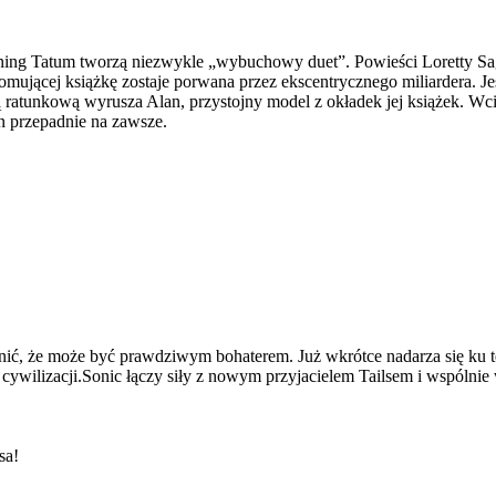
ning Tatum tworzą niezwykle „wybuchowy duet”. Powieści Loretty Sag
romującej książkę zostaje porwana przez ekscentrycznego miliardera. 
sją ratunkową wyrusza Alan, przystojny model z okładek jej książek. W
n przepadnie na zawsze.
odnić, że może być prawdziwym bohaterem. Już wkrótce nadarza się k
ywilizacji.Sonic łączy siły z nowym przyjacielem Tailsem i wspólnie 
sa!