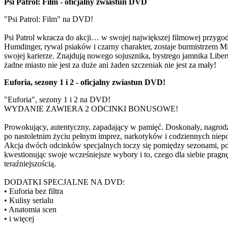
Psi Patrol: Film - oficjalny zwiastun DVD
"Psi Patrol: Film" na DVD!
Psi Patrol wkracza do akcji… w swojej największej filmowej przygod
Humdinger, rywal psiaków i czarny charakter, zostaje burmistrzem Mia
swojej karierze. Znajdują nowego sojusznika, bystrego jamnika Liber
żadne miasto nie jest za duże ani żaden szczeniak nie jest za mały!
Euforia, sezony 1 i 2 - oficjalny zwiastun DVD!
"Euforia", sezony 1 i 2 na DVD!
WYDANIE ZAWIERA 2 ODCINKI BONUSOWE!
Prowokujący, autentyczny, zapadający w pamięć. Doskonały, nagro
po nastoletnim życiu pełnym imprez, narkotyków i codziennych niepo
Akcja dwóch odcinków specjalnych toczy się pomiędzy sezonami, pod
kwestionując swoje wcześniejsze wybory i to, czego dla siebie pragn
teraźniejszością.
DODATKI SPECJALNE NA DVD:
• Euforia bez filtra
• Kulisy serialu
• Anatomia scen
• i więcej