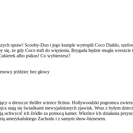
szych spraw! Scooby-Doo i jego kumple wytropili Coco Diablo, szefow
ię, że gdy Coco trafi do więzienia, Brygada będzie mogła wreszcie 
Cukierek albo psikus! Co wybierzesz?
eenowy jeździec bez głowy
cy o dreszcze thriller science fiction. Hollywoodzki pogromca zwierzą
 ojca stają się świadkami niewyjaśnionych zjawisk. Wraz z byłym dzie
ą uchwycić ich źródło za pomocą kamer. Wkrótce ich działania przyno
torią amerykańskiego Zachodu i z samym show-biznesem.