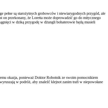
e pełne są starożytnych grobowców i niewiarygodnych przygód, ale
Jest on przekonany, że Loretta może doprowadzić go do mitycznego
ciągnięci w dziką przygodę w dżungli bohaterowie będą musieli
u temu okazja, ponieważ Doktor Robotnik ze swoim pomocnikiem
wyruszają w podróż, aby znaleźć klejnot zanim trafi w niepowołane