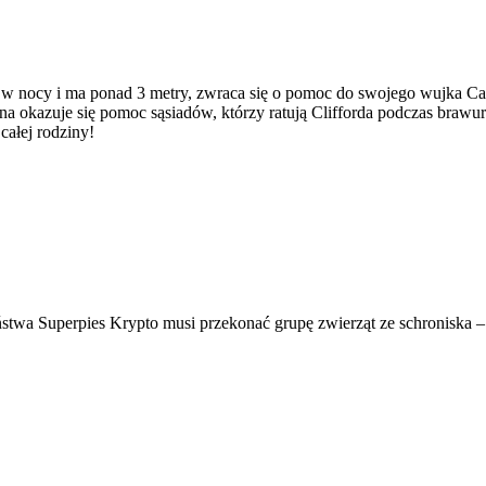
ł w nocy i ma ponad 3 metry, zwraca się o pomoc do swojego wujka Cas
 okazuje się pomoc sąsiadów, którzy ratują Clifforda podczas brawur
ałej rodziny!
stwa Superpies Krypto musi przekonać grupę zwierząt ze schroniska –