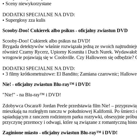
• Sceny niewykorzystane
DODATKI SPECJALNE NA DVD:
• Supergłosy zza kulis
Scooby-Doo! Cukierek albo psikus - oficjalny zwiastun DVD
Scooby-Doo! Cukierek albo psikus na DVD!
Brygada detektywów właśnie rozwiązała jedną ze swoich najtrudniej
również Czarny Rycerz, Upiorny Kosmita i Duch Nurek. Wydawałoby s
wrogowie pojawiają się w Coolsville. Czy Halloween się odbędzie? 
DODATKI SPECJALNE NA DVD:
• 3 filmy krótkometrażowe: El Bandito; Zamiana czarownic; Hallow
Nie! - oficjalny zwiastun Blu-ray™ i DVD!
"Nie!" - na Blu-ray™ i DVD!
Zdobywca Oscara® Jordan Peele przedstawia film Nie! – przyprawiają
mieszkają na rozległym ranczu w południowej Kalifornii. Po śmierci
sąsiadującym z ranczem rodzinnym parku rozrywki, obsesyjnie próbuj
przyczynę przemocy i odwagi, które są związane z romantyczną his
Zaginione miasto - oficjalny zwiastun Blu-ray™ i DVD!