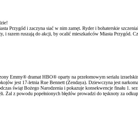
zie!
sta Przygód i zaczyna siać w nim zamęt. Ryder i bohaterskie szczeniak
ty, i razem ruszają do akcji, by ocalić mieszkańców Miasta Przygód. C
dzony Emmy® dramat HBO® oparty na przełomowym serialu izraelskim,
kojów jest 17-letnia Rue Bennett (Zendaya). Dziewczyna jest narkoma
czas świąt Bożego Narodzenia i pokazuje konsekwencje finału 1. sezo
ęli. Żal z powodu popełnionych błędów prowadzi do tęsknoty za odkupie