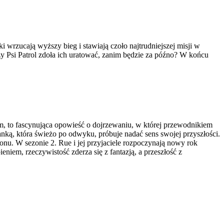
i wrzucają wyższy bieg i stawiają czoło najtrudniejszej misji w
zy Psi Patrol zdoła ich uratować, zanim będzie za późno? W końcu
 to fascynująca opowieść o dojrzewaniu, w której przewodnikiem
nką, która świeżo po odwyku, próbuje nadać sens swojej przyszłości.
nu. W sezonie 2. Rue i jej przyjaciele rozpoczynają nowy rok
niem, rzeczywistość zderza się z fantazją, a przeszłość z