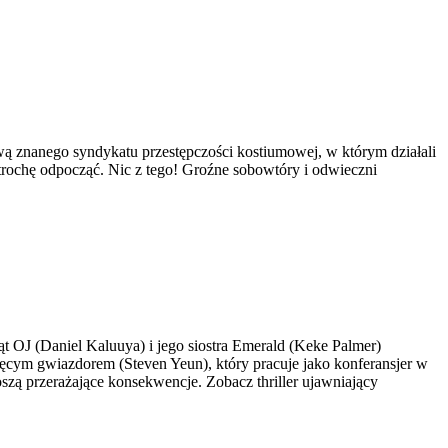
ą znanego syndykatu przestępczości kostiumowej, w którym działali
trochę odpocząć. Nic z tego! Groźne sobowtóry i odwieczni
t OJ (Daniel Kaluuya) i jego siostra Emerald (Keke Palmer)
cięcym gwiazdorem (Steven Yeun), który pracuje jako konferansjer w
szą przerażające konsekwencje. Zobacz thriller ujawniający