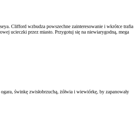
eya. Clifford wzbudza powszechne zainteresowanie i wkrótce trafia
owej ucieczki przez miasto. Przygotuj się na niewiarygodną, mega
 ogara, świnkę zwisłobrzuchą, żółwia i wiewiórkę, by zapanowały