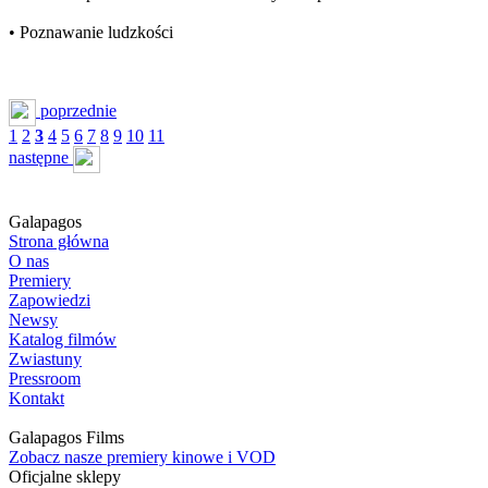
• Poznawanie ludzkości
poprzednie
1
2
3
4
5
6
7
8
9
10
11
następne
Galapagos
Strona główna
O nas
Premiery
Zapowiedzi
Newsy
Katalog filmów
Zwiastuny
Pressroom
Kontakt
Galapagos Films
Zobacz nasze premiery kinowe i VOD
Oficjalne sklepy