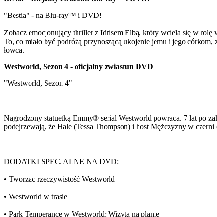
"Bestia" - na Blu-ray™ i DVD!
Zobacz emocjonujący thriller z Idrisem Elbą, który wciela się w ro
To, co miało być podróżą przynoszącą ukojenie jemu i jego córkom, z
łowca.
Westworld, Sezon 4 - oficjalny zwiastun DVD
"Westworld, Sezon 4"
Nagrodzony statuetką Emmy® serial Westworld powraca. 7 lat po zak
podejrzewają, że Hale (Tessa Thompson) i host Mężczyzny w czerni (
DODATKI SPECJALNE NA DVD:
• Tworząc rzeczywistość Westworld
• Westworld w trasie
• Park Temperance w Westworld: Wizyta na planie