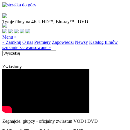
Twoje filmy na 4K UHD™, Blu-ray™ i DVD
Menu »
« Zamknij
O nas
Premiery
Zapowiedzi
Newsy
Katalog filmów
szukanie zaawansowane »
Zwiastuny
Żegnajcie, głupcy - oficjalny zwiastun VOD i DVD