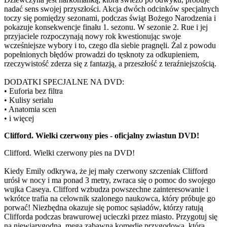
nadać sens swojej przyszłości. Akcja dwóch odcinków specjalnych
toczy się pomiędzy sezonami, podczas świąt Bożego Narodzenia i
pokazuje konsekwencje finału 1. sezonu. W sezonie 2. Rue i jej
przyjaciele rozpoczynają nowy rok kwestionując swoje
wcześniejsze wybory i to, czego dla siebie pragnęli. Żal z powodu
popełnionych błędów prowadzi do tęsknoty za odkupieniem,
rzeczywistość zderza się z fantazją, a przeszłość z teraźniejszością.
DODATKI SPECJALNE NA DVD:
• Euforia bez filtra
• Kulisy serialu
• Anatomia scen
• i więcej
Clifford. Wielki czerwony pies - oficjalny zwiastun DVD!
Clifford. Wielki czerwony pies na DVD!
Kiedy Emily odkrywa, że jej mały czerwony szczeniak Clifford
urósł w nocy i ma ponad 3 metry, zwraca się o pomoc do swojego
wujka Caseya. Clifford wzbudza powszechne zainteresowanie i
wkrótce trafia na celownik szalonego naukowca, który próbuje go
porwać! Niezbędna okazuje się pomoc sąsiadów, którzy ratują
Clifforda podczas brawurowej ucieczki przez miasto. Przygotuj się
na niewiarygodną, mega zabawną komedię przygodową, która