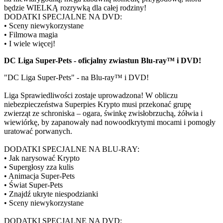
będzie WIELKĄ rozrywką dla całej rodziny!
DODATKI SPECJALNE NA DVD:
• Sceny niewykorzystane
• Filmowa magia
• I wiele więcej!
DC Liga Super-Pets - oficjalny zwiastun Blu-ray™ i DVD!
"DC Liga Super-Pets" - na Blu-ray™ i DVD!
Liga Sprawiedliwości zostaje uprowadzona! W obliczu
niebezpieczeństwa Superpies Krypto musi przekonać grupę
zwierząt ze schroniska – ogara, świnkę zwisłobrzuchą, żółwia i
wiewiórkę, by zapanowały nad nowoodkrytymi mocami i pomogły
uratować porwanych.
DODATKI SPECJALNE NA BLU-RAY:
• Jak narysować Krypto
• Supergłosy zza kulis
• Animacja Super-Pets
• Świat Super-Pets
• Znajdź ukryte niespodzianki
• Sceny niewykorzystane
DODATKI SPECJALNE NA DVD: