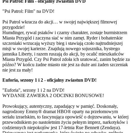
Psi Patrol: Film - oficjalny zwiastun DVD
"Psi Patrol: Film" na DVD!
Psi Patrol wkracza do akcji… w swojej największej filmowej
przygodzie!
Humdinger, rywal psiaków i czarny charakter, zostaje burmistrzem
Miasta Przygód i zaczyna siać w nim zamęt. Ryder i bohaterskie
szczeniaki wrzucają wyższy bieg i stawiają czoło najtrudniejszej
misji w swojej karierze. Znajdują nowego sojusznika, bystrego
jamnika Liberty, i razem ruszają do akcji, by ocalić mieszkańców
Miasta Przygód. Czy Psi Patrol zdoła ich uratować, zanim będzie za
późno? W końcu żadne miasto nie jest za duże ani żaden szczeniak
nie jest za mały!
Euforia, sezony 1 i 2 - oficjalny zwiastun DVD!
"Euforia", sezony 1 i 2 na DVD!
WYDANIE ZAWIERA 2 ODCINKI BONUSOWE!
Prowokujący, autentyczny, zapadający w pamięć. Doskonały,
nagrodzony Emmy® dramat HBO® oparty na przełomowym
serialu izraelskim, to fascynująca opowieść o dojrzewaniu, w której
przewodnikiem po nastoletnim życiu pełnym imprez, narkotyków i
codziennych niepokojów jest 17-letnia Rue Bennett (Zendaya).
Dziewczyna jest narkomanką, która świeżo po odwyku, próbuje