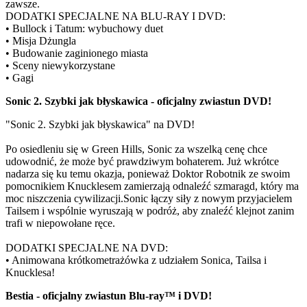
zawsze.
DODATKI SPECJALNE NA BLU-RAY I DVD:
• Bullock i Tatum: wybuchowy duet
• Misja Dżungla
• Budowanie zaginionego miasta
• Sceny niewykorzystane
• Gagi
Sonic 2. Szybki jak błyskawica - oficjalny zwiastun DVD!
"Sonic 2. Szybki jak błyskawica" na DVD!
Po osiedleniu się w Green Hills, Sonic za wszelką cenę chce
udowodnić, że może być prawdziwym bohaterem. Już wkrótce
nadarza się ku temu okazja, ponieważ Doktor Robotnik ze swoim
pomocnikiem Knucklesem zamierzają odnaleźć szmaragd, który ma
moc niszczenia cywilizacji.Sonic łączy siły z nowym przyjacielem
Tailsem i wspólnie wyruszają w podróż, aby znaleźć klejnot zanim
trafi w niepowołane ręce.
DODATKI SPECJALNE NA DVD:
• Animowana krótkometrażówka z udziałem Sonica, Tailsa i
Knucklesa!
Bestia - oficjalny zwiastun Blu-ray™ i DVD!