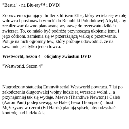
"Bestia" - na Blu-ray™ i DVD!
Zobacz emocjonujący thriller z Idrisem Elbą, który wciela się w rolę
wdowca i postanawia wrócić do Republiki Południowej Afryki, aby
zrealizować dawno planowaną wyprawę do rezerwatu dzikich
zwierząt. To, co miało być podróżą przynoszącą ukojenie jemu i
jego córkom, zamienia się w przerażającą walkę o przetrwanie.
Poluje na nich ogromny lew, który próbuje udowodnić, że na
sawannie jest tylko jeden łowca.
Westworld, Sezon 4 - oficjalny zwiastun DVD
"Westworld, Sezon 4"
Nagrodzony statuetką Emmy® serial Westworld powraca. 7 lat po
zakończeniu długotrwałej wojny ludzie są wreszcie wolni… a
przynajmniej tak się wydaje. Maeve (Thandiwe Newton) i Caleb
(Aaron Paul) podejrzewają, że Hale (Tessa Thompson) i host
Mężczyzny w czerni (Ed Harris) planują spisek, aby odzyskać
kontrolę nad ludzkością.