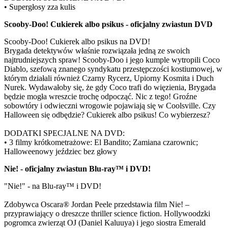
• Supergłosy zza kulis
Scooby-Doo! Cukierek albo psikus - oficjalny zwiastun DVD
Scooby-Doo! Cukierek albo psikus na DVD!
Brygada detektywów właśnie rozwiązała jedną ze swoich
najtrudniejszych spraw! Scooby-Doo i jego kumple wytropili Coco
Diablo, szefową znanego syndykatu przestępczości kostiumowej, w
którym działali również Czarny Rycerz, Upiorny Kosmita i Duch
Nurek. Wydawałoby się, że gdy Coco trafi do więzienia, Brygada
będzie mogła wreszcie trochę odpocząć. Nic z tego! Groźne
sobowtóry i odwieczni wrogowie pojawiają się w Coolsville. Czy
Halloween się odbędzie? Cukierek albo psikus! Co wybierzesz?
DODATKI SPECJALNE NA DVD:
• 3 filmy krótkometrażowe: El Bandito; Zamiana czarownic;
Halloweenowy jeździec bez głowy
Nie! - oficjalny zwiastun Blu-ray™ i DVD!
"Nie!" - na Blu-ray™ i DVD!
Zdobywca Oscara® Jordan Peele przedstawia film Nie! –
przyprawiający o dreszcze thriller science fiction. Hollywoodzki
pogromca zwierząt OJ (Daniel Kaluuya) i jego siostra Emerald