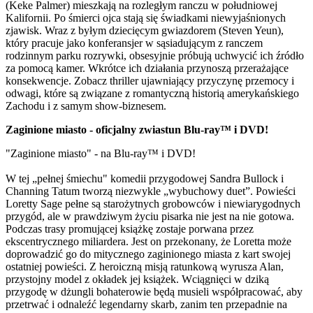
(Keke Palmer) mieszkają na rozległym ranczu w południowej
Kalifornii. Po śmierci ojca stają się świadkami niewyjaśnionych
zjawisk. Wraz z byłym dziecięcym gwiazdorem (Steven Yeun),
który pracuje jako konferansjer w sąsiadującym z ranczem
rodzinnym parku rozrywki, obsesyjnie próbują uchwycić ich źródło
za pomocą kamer. Wkrótce ich działania przynoszą przerażające
konsekwencje. Zobacz thriller ujawniający przyczynę przemocy i
odwagi, które są związane z romantyczną historią amerykańskiego
Zachodu i z samym show-biznesem.
Zaginione miasto - oficjalny zwiastun Blu-ray™ i DVD!
"Zaginione miasto" - na Blu-ray™ i DVD!
W tej „pełnej śmiechu" komedii przygodowej Sandra Bullock i
Channing Tatum tworzą niezwykle „wybuchowy duet”. Powieści
Loretty Sage pełne są starożytnych grobowców i niewiarygodnych
przygód, ale w prawdziwym życiu pisarka nie jest na nie gotowa.
Podczas trasy promującej książkę zostaje porwana przez
ekscentrycznego miliardera. Jest on przekonany, że Loretta może
doprowadzić go do mitycznego zaginionego miasta z kart swojej
ostatniej powieści. Z heroiczną misją ratunkową wyrusza Alan,
przystojny model z okładek jej książek. Wciągnięci w dziką
przygodę w dżungli bohaterowie będą musieli współpracować, aby
przetrwać i odnaleźć legendarny skarb, zanim ten przepadnie na