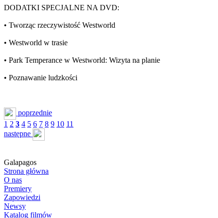
DODATKI SPECJALNE NA DVD:
• Tworząc rzeczywistość Westworld
• Westworld w trasie
• Park Temperance w Westworld: Wizyta na planie
• Poznawanie ludzkości
poprzednie
1
2
3
4
5
6
7
8
9
10
11
następne
Galapagos
Strona główna
O nas
Premiery
Zapowiedzi
Newsy
Katalog filmów