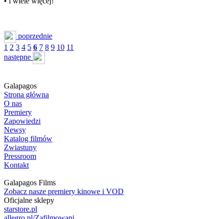
• i wiele więcej!
poprzednie
1
2
3
4
5
6
7
8
9
10
11
następne
Galapagos
Strona główna
O nas
Premiery
Zapowiedzi
Newsy
Katalog filmów
Zwiastuny
Pressroom
Kontakt
Galapagos Films
Zobacz nasze premiery kinowe i VOD
Oficjalne sklepy
starstore.pl
allegro.pl/Zafilmowani