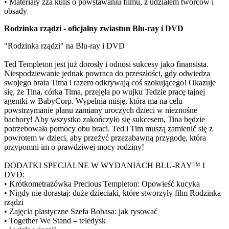
• Materiały zza kulis o powstawaniu filmu, z udziałem twórców i
obsady
Rodzinka rządzi - oficjalny zwiastun Blu-ray i DVD
"Rodzinka rządzi" na Blu-ray i DVD
Ted Templeton jest już dorosły i odnosi sukcesy jako finansista.
Niespodziewanie jednak powraca do przeszłości, gdy odwiedza
swojego brata Tima i razem odkrywają coś szokującego! Okazuje
się, że Tina, córka Tima, przejęła po wujku Tedzie pracę tajnej
agentki w BabyCorp. Wypełnia misję, która ma na celu
powstrzymanie planu zamiany uroczych dzieci w nieznośne
bachory! Aby wszystko zakończyło się sukcesem, Tina będzie
potrzebowała pomocy obu braci. Ted i Tim muszą zamienić się z
powrotem w dzieci, aby przeżyć przezabawną przygodę, która
przypomni im o prawdziwej mocy rodziny!
DODATKI SPECJALNE W WYDANIACH BLU-RAY™ I
DVD:
• Krótkometrażówka Precious Templeton: Opowieść kucyka
• Nigdy nie dorastaj: duże dzieciaki, które stworzyły film Rodzinka
rządzi
• Zajęcia plastyczne Szefa Bobasa: jak rysować
• Together We Stand – teledysk