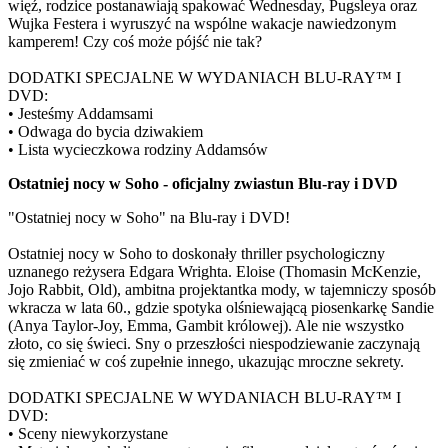
więź, rodzice postanawiają spakować Wednesday, Pugsleya oraz
Wujka Festera i wyruszyć na wspólne wakacje nawiedzonym
kamperem! Czy coś może pójść nie tak?
DODATKI SPECJALNE W WYDANIACH BLU-RAY™ I
DVD:
• Jesteśmy Addamsami
• Odwaga do bycia dziwakiem
• Lista wycieczkowa rodziny Addamsów
Ostatniej nocy w Soho - oficjalny zwiastun Blu-ray i DVD
"Ostatniej nocy w Soho" na Blu-ray i DVD!
Ostatniej nocy w Soho to doskonały thriller psychologiczny
uznanego reżysera Edgara Wrighta. Eloise (Thomasin McKenzie,
Jojo Rabbit, Old), ambitna projektantka mody, w tajemniczy sposób
wkracza w lata 60., gdzie spotyka olśniewającą piosenkarkę Sandie
(Anya Taylor-Joy, Emma, Gambit królowej). Ale nie wszystko
złoto, co się świeci. Sny o przeszłości niespodziewanie zaczynają
się zmieniać w coś zupełnie innego, ukazując mroczne sekrety.
DODATKI SPECJALNE W WYDANIACH BLU-RAY™ I
DVD:
• Sceny niewykorzystane