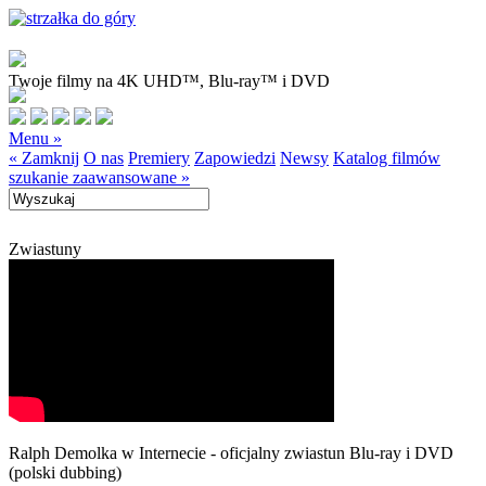
Twoje filmy na 4K UHD™, Blu-ray™ i DVD
Menu »
« Zamknij
O nas
Premiery
Zapowiedzi
Newsy
Katalog filmów
szukanie zaawansowane »
Zwiastuny
Ralph Demolka w Internecie - oficjalny zwiastun Blu-ray i DVD
(polski dubbing)