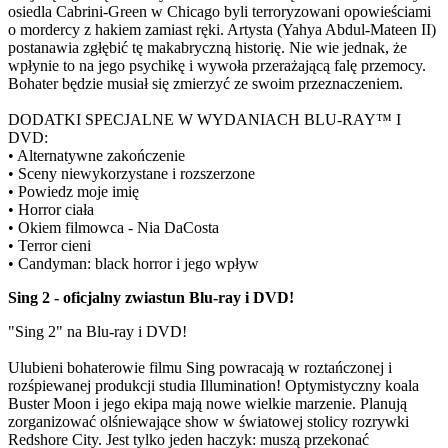
osiedla Cabrini-Green w Chicago byli terroryzowani opowieściami
o mordercy z hakiem zamiast ręki. Artysta (Yahya Abdul-Mateen II)
postanawia zgłębić tę makabryczną historię. Nie wie jednak, że
wpłynie to na jego psychikę i wywoła przerażającą falę przemocy.
Bohater będzie musiał się zmierzyć ze swoim przeznaczeniem.
DODATKI SPECJALNE W WYDANIACH BLU-RAY™ I
DVD:
• Alternatywne zakończenie
• Sceny niewykorzystane i rozszerzone
• Powiedz moje imię
• Horror ciała
• Okiem filmowca - Nia DaCosta
• Terror cieni
• Candyman: black horror i jego wpływ
Sing 2 - oficjalny zwiastun Blu-ray i DVD!
"Sing 2" na Blu-ray i DVD!
Ulubieni bohaterowie filmu Sing powracają w roztańczonej i
rozśpiewanej produkcji studia Illumination! Optymistyczny koala
Buster Moon i jego ekipa mają nowe wielkie marzenie. Planują
zorganizować olśniewające show w światowej stolicy rozrywki
Redshore City. Jest tylko jeden haczyk: muszą przekonać