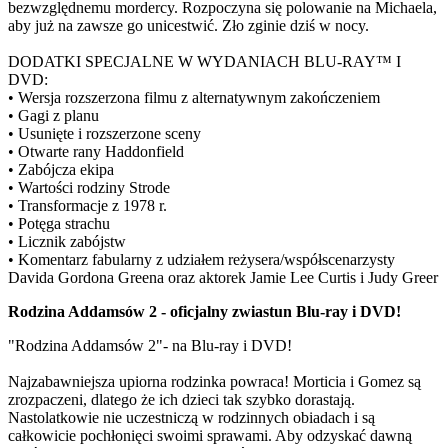
bezwzględnemu mordercy. Rozpoczyna się polowanie na Michaela,
aby już na zawsze go unicestwić. Zło zginie dziś w nocy.
DODATKI SPECJALNE W WYDANIACH BLU-RAY™ I
DVD:
• Wersja rozszerzona filmu z alternatywnym zakończeniem
• Gagi z planu
• Usunięte i rozszerzone sceny
• Otwarte rany Haddonfield
• Zabójcza ekipa
• Wartości rodziny Strode
• Transformacje z 1978 r.
• Potęga strachu
• Licznik zabójstw
• Komentarz fabularny z udziałem reżysera/współscenarzysty
Davida Gordona Greena oraz aktorek Jamie Lee Curtis i Judy Greer
Rodzina Addamsów 2 - oficjalny zwiastun Blu-ray i DVD!
"Rodzina Addamsów 2"- na Blu-ray i DVD!
Najzabawniejsza upiorna rodzinka powraca! Morticia i Gomez są
zrozpaczeni, dlatego że ich dzieci tak szybko dorastają.
Nastolatkowie nie uczestniczą w rodzinnych obiadach i są
całkowicie pochłonięci swoimi sprawami. Aby odzyskać dawną