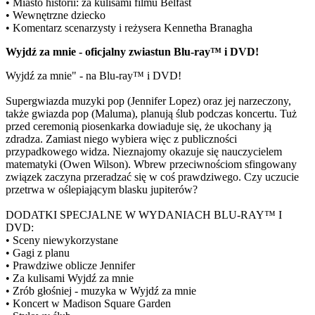
• Miasto historii: za kulisami filmu Belfast
• Wewnętrzne dziecko
• Komentarz scenarzysty i reżysera Kennetha Branagha
Wyjdź za mnie - oficjalny zwiastun Blu-ray™ i DVD!
Wyjdź za mnie" - na Blu-ray™ i DVD!
Supergwiazda muzyki pop (Jennifer Lopez) oraz jej narzeczony,
także gwiazda pop (Maluma), planują ślub podczas koncertu. Tuż
przed ceremonią piosenkarka dowiaduje się, że ukochany ją
zdradza. Zamiast niego wybiera więc z publiczności
przypadkowego widza. Nieznajomy okazuje się nauczycielem
matematyki (Owen Wilson). Wbrew przeciwnościom sfingowany
związek zaczyna przeradzać się w coś prawdziwego. Czy uczucie
przetrwa w oślepiającym blasku jupiterów?
DODATKI SPECJALNE W WYDANIACH BLU-RAY™ I
DVD:
• Sceny niewykorzystane
• Gagi z planu
• Prawdziwe oblicze Jennifer
• Za kulisami Wyjdź za mnie
• Zrób głośniej - muzyka w Wyjdź za mnie
• Koncert w Madison Square Garden