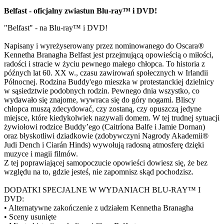
Belfast - oficjalny zwiastun Blu-ray™ i DVD!
"Belfast" - na Blu-ray™ i DVD!
Napisany i wyreżyserowany przez nominowanego do Oscara®
Kennetha Branagha Belfast jest przejmującą opowieścią o miłości,
radości i stracie w życiu pewnego małego chłopca. To historia z
późnych lat 60. XX w., czasu zawirowań społecznych w Irlandii
Północnej. Rodzina Buddy'ego mieszka w protestanckiej dzielnicy
w sąsiedztwie podobnych rodzin. Pewnego dnia wszystko, co
wydawało się znajome, wywraca się do góry nogami. Bliscy
chłopca muszą zdecydować, czy zostaną, czy opuszczą jedyne
miejsce, które kiedykolwiek nazywali domem. W tej trudnej sytuacji
żywiołowi rodzice Buddy’ego (Caitríona Balfe i Jamie Dornan)
oraz błyskotliwi dziadkowie (zdobywczyni Nagrody Akademii®
Judi Dench i Ciarán Hinds) wywołują radosną atmosferę dzięki
muzyce i magii filmów.
Z tej poprawiającej samopoczucie opowieści dowiesz się, że bez
względu na to, gdzie jesteś, nie zapomnisz skąd pochodzisz.
DODATKI SPECJALNE W WYDANIACH BLU-RAY™ I
DVD:
• Alternatywne zakończenie z udziałem Kennetha Branagha
• Sceny usunięte