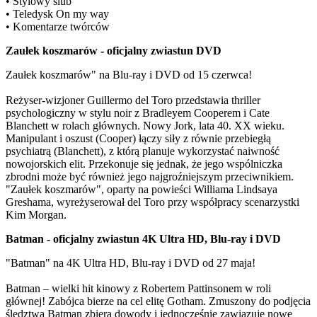
• Stylowy ślub
• Teledysk On my way
• Komentarze twórców
Zaułek koszmarów - oficjalny zwiastun DVD
Zaułek koszmarów" na Blu-ray i DVD od 15 czerwca!
Reżyser-wizjoner Guillermo del Toro przedstawia thriller
psychologiczny w stylu noir z Bradleyem Cooperem i Cate
Blanchett w rolach głównych. Nowy Jork, lata 40. XX wieku.
Manipulant i oszust (Cooper) łączy siły z równie przebiegłą
psychiatrą (Blanchett), z którą planuje wykorzystać naiwność
nowojorskich elit. Przekonuje się jednak, że jego wspólniczka
zbrodni może być również jego najgroźniejszym przeciwnikiem.
"Zaułek koszmarów", oparty na powieści Williama Lindsaya
Greshama, wyreżyserował del Toro przy współpracy scenarzystki
Kim Morgan.
Batman - oficjalny zwiastun 4K Ultra HD, Blu-ray i DVD
"Batman" na 4K Ultra HD, Blu-ray i DVD od 27 maja!
Batman – wielki hit kinowy z Robertem Pattinsonem w roli
głównej! Zabójca bierze na cel elitę Gotham. Zmuszony do podjęcia
śledztwa Batman zbiera dowody i jednocześnie zawiązuje nowe