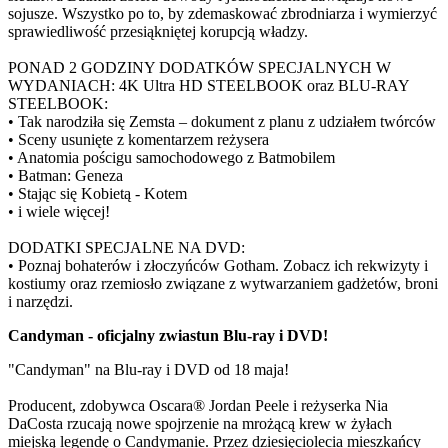
sojusze. Wszystko po to, by zdemaskować zbrodniarza i wymierzyć
sprawiedliwość przesiąkniętej korupcją władzy.
PONAD 2 GODZINY DODATKÓW SPECJALNYCH W
WYDANIACH: 4K Ultra HD STEELBOOK oraz BLU-RAY
STEELBOOK:
• Tak narodziła się Zemsta – dokument z planu z udziałem twórców
• Sceny usunięte z komentarzem reżysera
• Anatomia pościgu samochodowego z Batmobilem
• Batman: Geneza
• Stając się Kobietą - Kotem
• i wiele więcej!
DODATKI SPECJALNE NA DVD:
• Poznaj bohaterów i złoczyńców Gotham. Zobacz ich rekwizyty i
kostiumy oraz rzemiosło związane z wytwarzaniem gadżetów, broni
i narzędzi.
Candyman - oficjalny zwiastun Blu-ray i DVD!
"Candyman" na Blu-ray i DVD od 18 maja!
Producent, zdobywca Oscara® Jordan Peele i reżyserka Nia
DaCosta rzucają nowe spojrzenie na mrożącą krew w żyłach
miejską legendę o Candymanie. Przez dziesięciolecia mieszkańcy