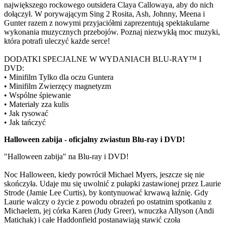
największego rockowego outsidera Claya Callowaya, aby do nich
dołączył. W porywającym Sing 2 Rosita, Ash, Johnny, Meena i
Gunter razem z nowymi przyjaciółmi zaprezentują spektakularne
wykonania muzycznych przebojów. Poznaj niezwykłą moc muzyki,
która potrafi uleczyć każde serce!
DODATKI SPECJALNE W WYDANIACH BLU-RAY™ I
DVD:
• Minifilm Tylko dla oczu Guntera
• Minifilm Zwierzęcy magnetyzm
• Wspólne śpiewanie
• Materiały zza kulis
• Jak rysować
• Jak tańczyć
Halloween zabija - oficjalny zwiastun Blu-ray i DVD!
"Halloween zabija" na Blu-ray i DVD!
Noc Halloween, kiedy powrócił Michael Myers, jeszcze się nie
skończyła. Udaje mu się uwolnić z pułapki zastawionej przez Laurie
Strode (Jamie Lee Curtis), by kontynuować krwawą łaźnię. Gdy
Laurie walczy o życie z powodu obrażeń po ostatnim spotkaniu z
Michaelem, jej córka Karen (Judy Greer), wnuczka Allyson (Andi
Matichak) i całe Haddonfield postanawiają stawić czoła