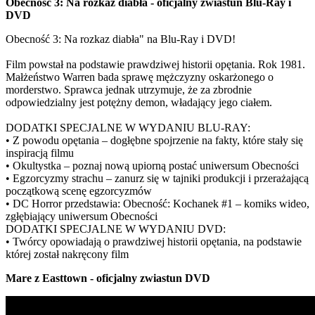
Obecność 3: Na rozkaz diabła - oficjalny zwiastun Blu-Ray i
DVD
Obecność 3: Na rozkaz diabła" na Blu-Ray i DVD!
Film powstał na podstawie prawdziwej historii opętania. Rok 1981.
Małżeństwo Warren bada sprawę mężczyzny oskarżonego o
morderstwo. Sprawca jednak utrzymuje, że za zbrodnie
odpowiedzialny jest potężny demon, władający jego ciałem.
DODATKI SPECJALNE W WYDANIU BLU-RAY:
• Z powodu opętania – dogłębne spojrzenie na fakty, które stały się
inspiracją filmu
• Okultystka – poznaj nową upiorną postać uniwersum Obecności
• Egzorcyzmy strachu – zanurz się w tajniki produkcji i przerażającą
początkową scenę egzorcyzmów
• DC Horror przedstawia: Obecność: Kochanek #1 – komiks wideo,
zgłębiający uniwersum Obecności
DODATKI SPECJALNE W WYDANIU DVD:
• Twórcy opowiadają o prawdziwej historii opętania, na podstawie
której został nakręcony film
Mare z Easttown - oficjalny zwiastun DVD