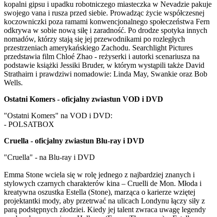
kopalni gipsu i upadku robotniczego miasteczka w Nevadzie pakuje
swojego vana i rusza przed siebie. Prowadząc życie współczesnej
koczowniczki poza ramami konwencjonalnego społeczeństwa Fern
odkrywa w sobie nową siłę i zaradność. Po drodze spotyka innych
nomadów, którzy stają się jej przewodnikami po rozległych
przestrzeniach amerykańskiego Zachodu. Searchlight Pictures
przedstawia film Chloé Zhao - reżyserki i autorki scenariusza na
podstawie książki Jessiki Bruder, w którym wystąpili także David
Strathairn i prawdziwi nomadowie: Linda May, Swankie oraz Bob
Wells.
Ostatni Komers - oficjalny zwiastun VOD i DVD
"Ostatni Komers" na VOD i DVD:
- POLSATBOX
Cruella - oficjalny zwiastun Blu-ray i DVD
"Cruella" - na Blu-ray i DVD
Emma Stone wciela się w rolę jednego z najbardziej znanych i
stylowych czarnych charakterów kina – Cruelli de Mon. Młoda i
kreatywna oszustka Estella (Stone), marząca o karierze wziętej
projektantki mody, aby przetrwać na ulicach Londynu łączy siły z
parą podstępnych złodziei. Kiedy jej talent zwraca uwagę legendy