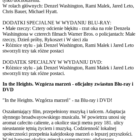
tylko dochodzeniu.
W rolach głównych: Denzel Washington, Rami Malek, Jared Leto,
Chris Bauer, Michael Hyatt.
DODATKI SPECJALNE W WYDANIU BLU-RAY:
• Małe rzeczy: Cztery odcienie błękitu - rzut oka na role Denzela
Washingtona w czterech filmach Warner Bros. o policjantach: Małe
rzeczy, Dzień próby, Rykoszet i W sieci zła
• Różnice stylu - jak Denzel Washington, Rami Malek i Jared Leto
stworzyli trzy tak różne postaci
DODATEK SPECJALNY W WYDANIU DVD:
• Różnice stylu - jak Denzel Washington, Rami Malek i Jared Leto
stworzyli trzy tak różne postaci.
In the Heights. Wzgórza marzeń - oficjalny zwiastun Blu-ray i
DVD
"In the Heights. Wzgórza marzeń" - na Blu-ray i DVD!
Oszałamiający film, przepełniony muzyką i tańcem. Adaptacja
słynnego broadwayowskiego musicalu. W powietrzu unosi się
aromat cafecito caliente, a okolice stacji metra przy 181. ulicy
nieustannie tętnią życiem i muzyką. Codzienność lokalnej
społeczności przepełnia kalejdoskop marzeń o lepszej przyszłości.
W tej barwnej okolicy mieszka sympatyczny, obdarzony