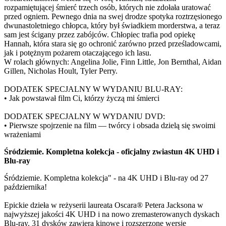
rozpamiętującej śmierć trzech osób, których nie zdołała uratować
przed ogniem. Pewnego dnia na swej drodze spotyka roztrzęsionego
dwunastoletniego chłopca, który był świadkiem morderstwa, a teraz
sam jest ścigany przez zabójców. Chłopiec trafia pod opiekę
Hannah, która stara się go ochronić zarówno przed prześladowcami,
jak i potężnym pożarem otaczającego ich lasu.
W rolach głównych: Angelina Jolie, Finn Little, Jon Bernthal, Aidan
Gillen, Nicholas Hoult, Tyler Perry.
DODATEK SPECJALNY W WYDANIU BLU-RAY:
• Jak powstawał film Ci, którzy życzą mi śmierci
DODATEK SPECJALNY W WYDANIU DVD:
• Pierwsze spojrzenie na film — twórcy i obsada dzielą się swoimi
wrażeniami
Śródziemie. Kompletna kolekcja - oficjalny zwiastun 4K UHD i
Blu-ray
Śródziemie. Kompletna kolekcja" - na 4K UHD i Blu-ray od 27
października!
Epickie dzieła w reżyserii laureata Oscara® Petera Jacksona w
najwyższej jakości 4K UHD i na nowo zremasterowanych dyskach
Blu-ray. 31 dysków zawiera kinowe i rozszerzone wersje