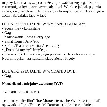
między kotem a myszą, co może zrujnować karierę organizatorki,
ceremonię, a być może nawet cały hotel. Wkrótce jednak pojawia
się większy problem, a Tom i Jerry dokonują czegoś niebywałego –
zaczynają działać łapa w łapę.
DODATKI SPECJALNE W WYDANIU BLU-RAY:
• Sceny niewykorzystane
• Gagi
• Animowanie Toma i Jerry’ego
• Świat Toma i Jerry’ego
• Spór: #TeamTom kontra #TeamJerry
• „Dom dla myszy” Jerry’ego
• Przewodnik Toma i Jerry’ego po świecie dzikich zwierząt w
Nowym Jorku – za kulisami ślubu Bena i Preety
DODATKI SPECJALNE W WYDANIU DVD:
• Gagi
Nomadland - oficjalny zwiastun DVD
"Nomadland" - na DVD!
Ten „znakomity film” (Joe Morgenstern, The Wall Street Journal)
opowiada o Fern (Frances McDormand), która po zamknięciu