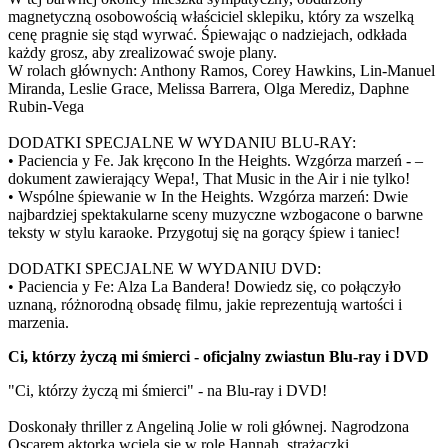
magnetyczną osobowością właściciel sklepiku, który za wszelką
cenę pragnie się stąd wyrwać. Śpiewając o nadziejach, odkłada
każdy grosz, aby zrealizować swoje plany.
W rolach głównych: Anthony Ramos, Corey Hawkins, Lin-Manuel
Miranda, Leslie Grace, Melissa Barrera, Olga Merediz, Daphne
Rubin-Vega
DODATKI SPECJALNE W WYDANIU BLU-RAY:
• Paciencia y Fe. Jak kręcono In the Heights. Wzgórza marzeń - –
dokument zawierający Wepa!, That Music in the Air i nie tylko!
• Wspólne śpiewanie w In the Heights. Wzgórza marzeń: Dwie
najbardziej spektakularne sceny muzyczne wzbogacone o barwne
teksty w stylu karaoke. Przygotuj się na gorący śpiew i taniec!
DODATKI SPECJALNE W WYDANIU DVD:
• Paciencia y Fe: Alza La Bandera! Dowiedz się, co połączyło
uznaną, różnorodną obsadę filmu, jakie reprezentują wartości i
marzenia.
Ci, którzy życzą mi śmierci - oficjalny zwiastun Blu-ray i DVD
"Ci, którzy życzą mi śmierci" - na Blu-ray i DVD!
Doskonały thriller z Angeliną Jolie w roli głównej. Nagrodzona
Oscarem aktorka wciela się w rolę Hannah, strażaczki