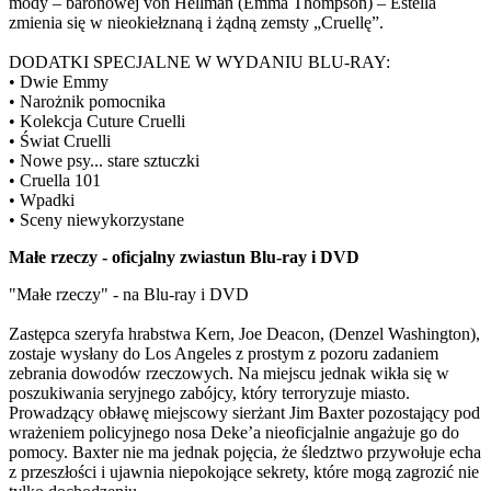
mody – baronowej von Hellman (Emma Thompson) – Estella
zmienia się w nieokiełznaną i żądną zemsty „Cruellę”.
DODATKI SPECJALNE W WYDANIU BLU-RAY:
• Dwie Emmy
• Narożnik pomocnika
• Kolekcja Cuture Cruelli
• Świat Cruelli
• Nowe psy... stare sztuczki
• Cruella 101
• Wpadki
• Sceny niewykorzystane
Małe rzeczy - oficjalny zwiastun Blu-ray i DVD
"Małe rzeczy" - na Blu-ray i DVD
Zastępca szeryfa hrabstwa Kern, Joe Deacon, (Denzel Washington),
zostaje wysłany do Los Angeles z prostym z pozoru zadaniem
zebrania dowodów rzeczowych. Na miejscu jednak wikła się w
poszukiwania seryjnego zabójcy, który terroryzuje miasto.
Prowadzący obławę miejscowy sierżant Jim Baxter pozostający pod
wrażeniem policyjnego nosa Deke’a nieoficjalnie angażuje go do
pomocy. Baxter nie ma jednak pojęcia, że śledztwo przywołuje echa
z przeszłości i ujawnia niepokojące sekrety, które mogą zagrozić nie