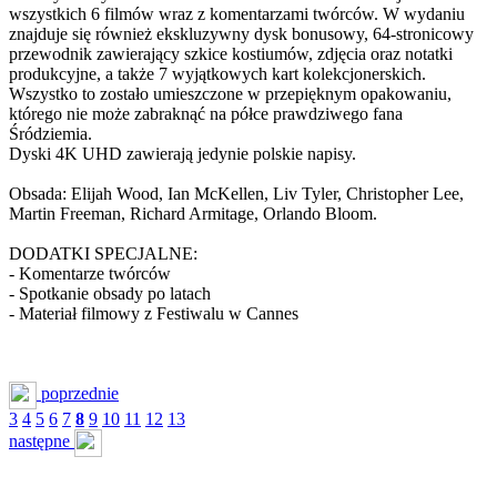
wszystkich 6 filmów wraz z komentarzami twórców. W wydaniu
znajduje się również ekskluzywny dysk bonusowy, 64-stronicowy
przewodnik zawierający szkice kostiumów, zdjęcia oraz notatki
produkcyjne, a także 7 wyjątkowych kart kolekcjonerskich.
Wszystko to zostało umieszczone w przepięknym opakowaniu,
którego nie może zabraknąć na półce prawdziwego fana
Śródziemia.
Dyski 4K UHD zawierają jedynie polskie napisy.
Obsada: Elijah Wood, Ian McKellen, Liv Tyler, Christopher Lee,
Martin Freeman, Richard Armitage, Orlando Bloom.
DODATKI SPECJALNE:
- Komentarze twórców
- Spotkanie obsady po latach
- Materiał filmowy z Festiwalu w Cannes
poprzednie
3
4
5
6
7
8
9
10
11
12
13
następne