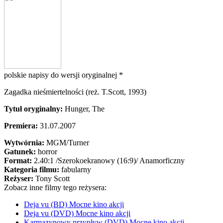
polskie napisy do wersji oryginalnej *
Zagadka nieśmiertelności (reż. T.Scott, 1993)
Tytuł oryginalny:
Hunger, The
Premiera:
31.07.2007
Wytwórnia:
MGM/Turner
Gatunek:
horror
Format:
2.40:1
/Szerokoekranowy (16:9)/
Anamorficzny
Kategoria filmu:
fabularny
Reżyser:
Tony Scott
Zobacz inne filmy tego reżysera:
Deja vu (BD) Mocne kino akcji
Deja vu (DVD) Mocne kino akcji
Karmazynowy przypływ (DVD) Mocne kino akcji