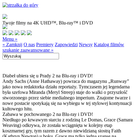
Twoje filmy na 4K UHD™, Blu-ray™ i DVD
Menu »
« Zamknij
O nas
Premiery
Zapowiedzi
Newsy
Katalog filmów
szukanie zaawansowane »
Diabeł ubiera się u Prady 2 na Blu-ray i DVD!
Andy Sachs (Anne Hathaway) powraca do magazynu „Runway”
jako nowa redaktorka działu reportaży. Tymczasem jej legendarna
była szefowa Miranda (Meryl Streep) staje do walki o przyszłość
stworzonego przez siebie medialnego imperium. Znajome twarze i
nowe postacie spotykają się na wybiegu w tej stylowej kontynuacji
kultowego hitu.
Zabawa w pochowanego 2 na Blu-ray i DVD!
Niedługo po krwawym starciu z rodziną Le Domas, Grace (Samara
Weaving) odkrywa, że została wciągnięta w kolejny etap
koszmarnej gry, tym razem z dawno niewidzianą siostrą Faith
(Kathryn Newton) u boku. Grace ma tylko jedną szansę na