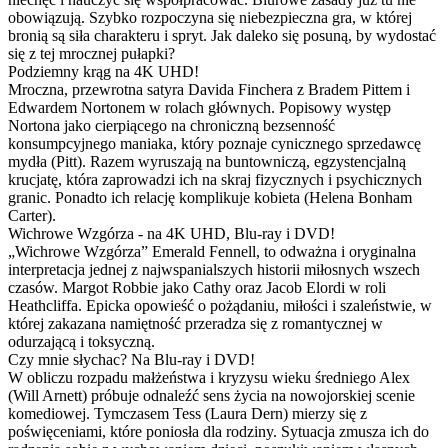
obowiązują. Szybko rozpoczyna się niebezpieczna gra, w której
bronią są siła charakteru i spryt. Jak daleko się posuną, by wydostać
się z tej mrocznej pułapki?
Podziemny krąg na 4K UHD!
Mroczna, przewrotna satyra Davida Finchera z Bradem Pittem i
Edwardem Nortonem w rolach głównych. Popisowy występ
Nortona jako cierpiącego na chroniczną bezsenność
konsumpcyjnego maniaka, który poznaje cynicznego sprzedawcę
mydła (Pitt). Razem wyruszają na buntowniczą, egzystencjalną
krucjatę, która zaprowadzi ich na skraj fizycznych i psychicznych
granic. Ponadto ich relację komplikuje kobieta (Helena Bonham
Carter).
Wichrowe Wzgórza - na 4K UHD, Blu-ray i DVD!
„Wichrowe Wzgórza” Emerald Fennell, to odważna i oryginalna
interpretacja jednej z najwspanialszych historii miłosnych wszech
czasów. Margot Robbie jako Cathy oraz Jacob Elordi w roli
Heathcliffa. Epicka opowieść o pożądaniu, miłości i szaleństwie, w
której zakazana namiętność przeradza się z romantycznej w
odurzającą i toksyczną.
Czy mnie słychac? Na Blu-ray i DVD!
W obliczu rozpadu małżeństwa i kryzysu wieku średniego Alex
(Will Arnett) próbuje odnaleźć sens życia na nowojorskiej scenie
komediowej. Tymczasem Tess (Laura Dern) mierzy się z
poświęceniami, które poniosła dla rodziny. Sytuacja zmusza ich do