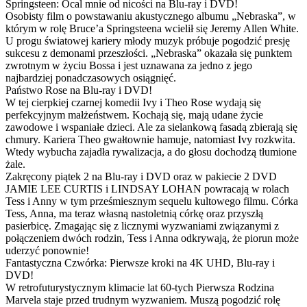
Springsteen: Ocal mnie od nicości na Blu-ray i DVD!
Osobisty film o powstawaniu akustycznego albumu „Nebraska”, w
którym w rolę Bruce’a Springsteena wcielił się Jeremy Allen White.
U progu światowej kariery młody muzyk próbuje pogodzić presję
sukcesu z demonami przeszłości. „Nebraska” okazała się punktem
zwrotnym w życiu Bossa i jest uznawana za jedno z jego
najbardziej ponadczasowych osiągnięć.
Państwo Rose na Blu-ray i DVD!
W tej cierpkiej czarnej komedii Ivy i Theo Rose wydają się
perfekcyjnym małżeństwem. Kochają się, mają udane życie
zawodowe i wspaniałe dzieci. Ale za sielankową fasadą zbierają się
chmury. Kariera Theo gwałtownie hamuje, natomiast Ivy rozkwita.
Wtedy wybucha zajadła rywalizacja, a do głosu dochodzą tłumione
żale.
Zakręcony piątek 2 na Blu-ray i DVD oraz w pakiecie 2 DVD
JAMIE LEE CURTIS i LINDSAY LOHAN powracają w rolach
Tess i Anny w tym prześmiesznym sequelu kultowego filmu. Córka
Tess, Anna, ma teraz własną nastoletnią córkę oraz przyszłą
pasierbicę. Zmagając się z licznymi wyzwaniami związanymi z
połączeniem dwóch rodzin, Tess i Anna odkrywają, że piorun może
uderzyć ponownie!
Fantastyczna Czwórka: Pierwsze kroki na 4K UHD, Blu-ray i
DVD!
W retrofuturystycznym klimacie lat 60-tych Pierwsza Rodzina
Marvela staje przed trudnym wyzwaniem. Muszą pogodzić rolę