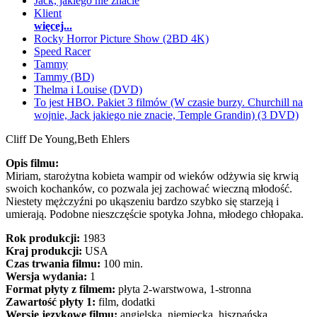
Jack, jakiego nie znacie
Klient
więcej...
Rocky Horror Picture Show (2BD 4K)
Speed Racer
Tammy
Tammy (BD)
Thelma i Louise (DVD)
To jest HBO. Pakiet 3 filmów (W czasie burzy. Churchill na
wojnie, Jack jakiego nie znacie, Temple Grandin) (3 DVD)
Cliff De Young,
Beth Ehlers
Opis filmu:
Miriam, starożytna kobieta wampir od wieków odżywia się krwią
swoich kochanków, co pozwala jej zachować wieczną młodość.
Niestety mężczyźni po ukąszeniu bardzo szybko się starzeją i
umierają. Podobne nieszczęście spotyka Johna, młodego chłopaka.
Rok produkcji:
1983
Kraj produkcji:
USA
Czas trwania filmu:
100 min.
Wersja wydania:
1
Format płyty z filmem:
płyta 2-warstwowa, 1-stronna
Zawartość płyty 1:
film, dodatki
Wersje językowe filmu:
angielska, niemiecka, hiszpańska