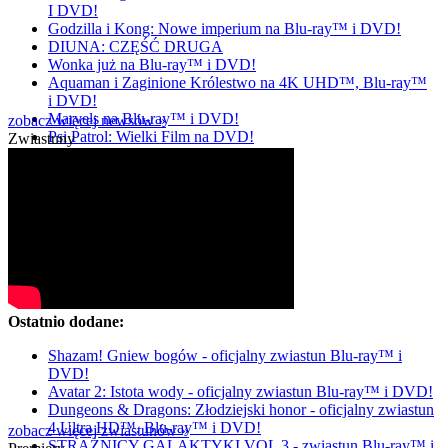
I DVD!
Godzilla i Kong: Nowe imperium na Blu-ray™ i DVD!
DIUNA: CZĘŚĆ DRUGA
Wonka już na Blu-ray™ i DVD!
Aquaman i Zaginione Królestwo na 4K UHD™, Blu-ray™
i DVD!
Marvels na Blu-ray™ i DVD!
zobacz więcej newsów »
Psi Patrol: Wielki Film na DVD!
Zwiastuny
Ostatnio dodane:
Shazam! Gniew bogów - oficjalny zwiastun Blu-ray™ i
DVD!
Avatar 2: Istota wody - oficjalny zwiastun Blu-ray™ i DVD!
Dungeons & Dragons: Złodziejski honor - oficjalny zwiastun
4 Ultra HD™, Blu-ray™ i DVD!
zobacz więcej zwiastunów »
STRAŻNICY GALAKTYKI VOL 3 - zwiastun Blu-ray™ i