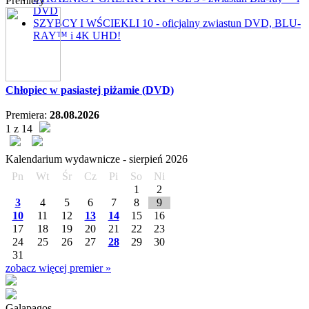
Premiery
DVD
SZYBCY I WŚCIEKLI 10 - oficjalny zwiastun DVD, BLU-
RAY™ i 4K UHD!
Chłopiec w pasiastej piżamie (DVD)
Premiera:
28.08.2026
1 z 14
Kalendarium wydawnicze -
sierpień
2026
Pn
Wt
Śr
Cz
Pi
So
Ni
1
2
3
4
5
6
7
8
9
10
11
12
13
14
15
16
17
18
19
20
21
22
23
24
25
26
27
28
29
30
31
zobacz więcej premier »
Galapagos