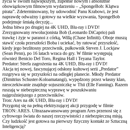
życia w swoim największym, zupełnie nowym i absolutnie
obowiązkowym filmowym wydarzeniu – „SpongeBob: Klątwa
pirata”. Zdeterminowany, by udowodnić Panu Krabowi, że jest
naprawdę odważny i gotowy na wielkie wyzwania, SpongeBob
podejmuje śmiałą decyzję...
Jedna bitwa po drugiej na 4K UHD, Blu-ray i DVD!
Zrezygnowany rewolucjonista Bob (Leonardo DiCaprio) pali
trawkę i żyje w paranoi z córką, Willą (Chase Infiniti). Oboje muszą
stawić czoła przeszłości Boba i uciekać, by ratować przyszłość,
kiedy jego bezlitosny przeciwnik, pułkownik Steven J. Lockjaw
(Sean Penn), po 16 latach wraca do gry. W filmie występują
również Benicio Del Toro, Regina Hall i Teyana Taylor.
Predator: Strefa zagrożenia na 4K UHD, Blu-ray i DVD!
Akcja tej nowej, fascynującej odsłony kultowej serii „Predator”
rozgrywa się w przyszłości na odległej planecie. Młody Predator
(Dimitrius Schuster-Koloamatangi), wypędzony przez własny klan,
nieoczekiwanie znajduje sojuszniczkę w Thii (Elle Fanning). Razem
ruszają w niebezpieczną wyprawę w poszukiwaniu
najgroźniejszego z przeciwników.
Tron: Ares na 4K UHD, Blu-ray i DVD!
Przygotuj się na pełną elektryzującej akcji przygodę w filmie
TRON: ARES. Ultrazaawansowany program Ares przenosi się z
cyfrowego świata do naszej rzeczywistości z niebezpieczną misją.
Czy ludzkość jest gotowa na pierwszy fizyczny kontakt ze Sztuczną
Inteligencją?