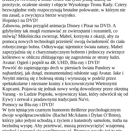
przeżycie, ocalenie siostry i objęcie Wysokiego Tronu Rady. Cztery
bezwzględne rody rozpoczynają brutalne polowanie, w którym nie
ma zasad, a zwycięzca bierze wszystko.
Hopnięci na DVD!
Zabawna, pełna przygód animacja Disney i Pixar na DVD. A
gdybyśmy tak mogli rozmawiać ze zwierzętami i rozumieli, co
mówią? Miłośniczka zwierząt, Mabel, korzysta z okazji, aby za
pomocą nowych technologii przenieść swoją świadomość do ciała
robotycznego bobra. Odkrywając tajemnice świata natury, Mabel
zaprzyjaźnia się z charyzmatycznym bobrem i jednoczy zwierzęce
królestwo w obliczu zbliżającego się zagrożenia ze strony ludzi.
Avatar: Ogień i popiół na 4K UHD, Blu-ray i DVD!
Powróć do zapierającego dech w piersiach świata Pandory w
najbardziej, jak dotąd, monumentalnej odsłonie sagi Avatar. Jake i
Neytiri mierzą się z bolesną stratą i wyruszają w podróż przez
spektakularne i nieznane krainy z koczowniczymi Wietrznymi
Kupcami. Pojawia się jednak nowy wróg dowodzony przez okrutną
Varang - to Ludzie Popiołu, wojowniczy klan, który odwrócił się od
Eywy i zerwał z pradawnymi tradycjami Na'vi.
Pomocy na Blu-ray i DVD!
W tym tętniącym czarnym humorem thrillerze psychologicznym
dwoje współpracowników (Rachel McAdams i Dylan O’Brien),
którzy jako jedyni uchodzą z życiem z katastrofy samolotu, trafia na
bezludną wyspę. Aby przetrwać, muszą przezwyciężyć wzajemną
niechęć i nauczyć się współpracować. Biurowe zasady już tu nie