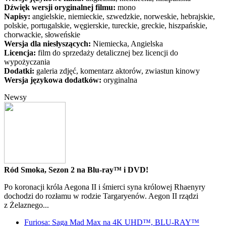
Dźwięk wersji oryginalnej filmu:
mono
Napisy:
angielskie, niemieckie, szwedzkie, norweskie, hebrajskie,
polskie, portugalskie, węgierskie, tureckie, greckie, hiszpańskie,
chorwackie, słoweńskie
Wersja dla niesłyszących:
Niemiecka, Angielska
Licencja:
film do sprzedaży detalicznej bez licencji do
wypożyczania
Dodatki:
galeria zdjęć, komentarz aktorów, zwiastun kinowy
Wersja językowa dodatków:
oryginalna
Newsy
Ród Smoka, Sezon 2 na Blu-ray™ i DVD!
Po koronacji króla Aegona II i śmierci syna królowej Rhaenyry
dochodzi do rozłamu w rodzie Targaryenów. Aegon II rządzi
z Żelaznego...
Furiosa: Saga Mad Max na 4K UHD™, BLU-RAY™