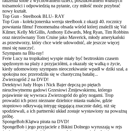
radzenia sobie z wychowaniem dzieci, poszukiwaniem własnych
tożsamości i odpowiedzią na pytanie, czy miłość może przybrać
nowy kształt.
Top Gun - Steelbook BLU- RAY
Top Gun - kolekcjonerska wersja steelbook z okazji 40. rocznicy
powstania filmu! Fenomenalna obsada wśród której znaleźli się Val
Kilmer, Kelly McGillis, Anthony Edwards, Meg Ryan, Tim Robbins
oraz niezrównany Tom Cruise jako Maverick, młody amerykański
as przestworzy, który chce wiele udowodnić, ale jeszcze więcej
musi się nauczyć.
Szympans na Blu-ray!
Ferie Lucy na tropikalnej wyspie miały być beztroskim czasem
spędzonym na plaży z przyjaciółmi, a okazały się walką o życie,
kiedy udomowiony szympans nieoczekiwanie wpadł w dziki szał, a
spokojna noc przerodziła się w chaotyczną batalię...
Zwierzogród 2 na DVD!
Detektywi Judy Hops i Nick Bajer depczą po piętach
nieuchwytnemu gadowi Grzesiowi Żmijewskiemu, którego
pojawienie się wywraca Zwierzogród do góry nogami. Trop
prowadzi ich przez nieznane dzielnice miasta ssaków, gdzie
stopniowo odkrywają intrygę sięgającą znacznie dalej, niż się
spodziewali, a ich partnerski układ zostaje wystawiony na poważną
próbę.
SpongeBob:Klątwa pirata na DVD!
SpongeBob i jego przyjaciele z Bikini Dolnego wyruszają w rejs