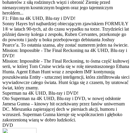
bohaterów z siłą rodzinnych więzi i obronić Ziemię przed
nienasyconym kosmicznym bogiem oraz jego tajemniczym
heroldem...
F1: Film na 4K UHD, Blu-ray i DVD!
Sonny Hayes był najbardziej obiecującym zjawiskiem FORMUŁY
1® w latach 90-tych, aż do czasu wypadku na torze. Trzydzieści lat
później dawny kolega z zespołu, Ruben Cervantes, przekonuje go
do powrotu i jazdy u boku przebojowego debiutanta Joshuy
Pearce’a. To ostatnia szansa, aby zostać numerem jeden na świecie.
Mission: Impossible - The Final Reckoning na 4K UHD, Blu-ray i
DVD!
Mission: Impossible - The Final Reckoning, to ósma część kultowej
serii, w której Tom Cruise wciela się w rolę nieustraszonego Ethana
Hunta. Agent Ethan Hunt wraz z zespołem IMF kontynuują
poszukiwania Entity - sztucznej inteligencji, która zinfiltrowała sieci
wywiadowcze całego świata. Hunt ściga się z czasem, by uratować
świat, który znamy.
Superman na 4K UHD, Blu-ray i DVD!
Oto Superman na 4K UHD, Blu-ray i DVD, w nowej odsłonie
Jamesa Gunna – kinowy hit oczekiwany przez fanów uniwersum
DC. Mieszanka zapierającej dech w piersiach akcji, humoru i
wzruszeń. Superman Gunna kieruje się współczuciem i głęboko
zakorzenioną wiarą w dobro ludzkości.
DVD