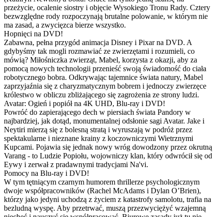
przeżycie, ocalenie siostry i objęcie Wysokiego Tronu Rady. Cztery
bezwzględne rody rozpoczynają brutalne polowanie, w którym nie
ma zasad, a zwycięzca bierze wszystko.
Hopnięci na DVD!
Zabawna, pełna przygód animacja Disney i Pixar na DVD. A
gdybyśmy tak mogli rozmawiać ze zwierzętami i rozumieli, co
mówią? Miłośniczka zwierząt, Mabel, korzysta z okazji, aby za
pomocą nowych technologii przenieść swoją świadomość do ciała
robotycznego bobra. Odkrywając tajemnice świata natury, Mabel
zaprzyjaźnia się z charyzmatycznym bobrem i jednoczy zwierzęce
królestwo w obliczu zbliżającego się zagrożenia ze strony ludzi.
Avatar: Ogień i popiół na 4K UHD, Blu-ray i DVD!
Powróć do zapierającego dech w piersiach świata Pandory w
najbardziej, jak dotąd, monumentalnej odsłonie sagi Avatar. Jake i
Neytiri mierzą się z bolesną stratą i wyruszają w podróż przez
spektakularne i nieznane krainy z koczowniczymi Wietrznymi
Kupcami. Pojawia się jednak nowy wróg dowodzony przez okrutną
Varang - to Ludzie Popiołu, wojowniczy klan, który odwrócił się od
Eywy i zerwał z pradawnymi tradycjami Na'vi.
Pomocy na Blu-ray i DVD!
W tym tętniącym czarnym humorem thrillerze psychologicznym
dwoje współpracowników (Rachel McAdams i Dylan O’Brien),
którzy jako jedyni uchodzą z życiem z katastrofy samolotu, trafia na
bezludną wyspę. Aby przetrwać, muszą przezwyciężyć wzajemną
niechęć i nauczyć się współpracować. Biurowe zasady już tu nie