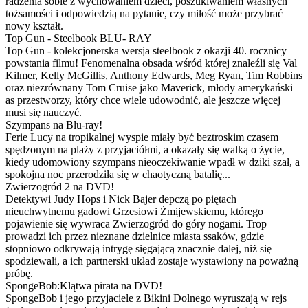
radzenia sobie z wychowaniem dzieci, poszukiwaniem własnych
tożsamości i odpowiedzią na pytanie, czy miłość może przybrać
nowy kształt.
Top Gun - Steelbook BLU- RAY
Top Gun - kolekcjonerska wersja steelbook z okazji 40. rocznicy
powstania filmu! Fenomenalna obsada wśród której znaleźli się Val
Kilmer, Kelly McGillis, Anthony Edwards, Meg Ryan, Tim Robbins
oraz niezrównany Tom Cruise jako Maverick, młody amerykański
as przestworzy, który chce wiele udowodnić, ale jeszcze więcej
musi się nauczyć.
Szympans na Blu-ray!
Ferie Lucy na tropikalnej wyspie miały być beztroskim czasem
spędzonym na plaży z przyjaciółmi, a okazały się walką o życie,
kiedy udomowiony szympans nieoczekiwanie wpadł w dziki szał, a
spokojna noc przerodziła się w chaotyczną batalię...
Zwierzogród 2 na DVD!
Detektywi Judy Hops i Nick Bajer depczą po piętach
nieuchwytnemu gadowi Grzesiowi Żmijewskiemu, którego
pojawienie się wywraca Zwierzogród do góry nogami. Trop
prowadzi ich przez nieznane dzielnice miasta ssaków, gdzie
stopniowo odkrywają intrygę sięgającą znacznie dalej, niż się
spodziewali, a ich partnerski układ zostaje wystawiony na poważną
próbę.
SpongeBob:Klątwa pirata na DVD!
SpongeBob i jego przyjaciele z Bikini Dolnego wyruszają w rejs