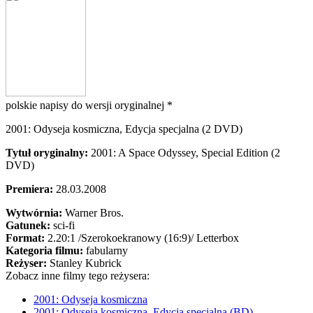
polskie napisy do wersji oryginalnej *
2001: Odyseja kosmiczna, Edycja specjalna (2 DVD)
Tytuł oryginalny:
2001: A Space Odyssey, Special Edition (2
DVD)
Premiera:
28.03.2008
Wytwórnia:
Warner Bros.
Gatunek:
sci-fi
Format:
2.20:1
/Szerokoekranowy (16:9)/
Letterbox
Kategoria filmu:
fabularny
Reżyser:
Stanley Kubrick
Zobacz inne filmy tego reżysera:
2001: Odyseja kosmiczna
2001: Odyseja kosmiczna, Edycja specjalna (BD)