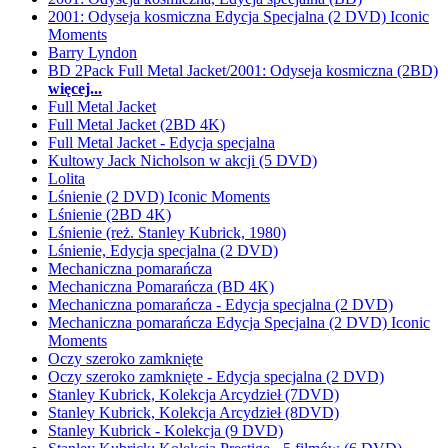
2001: Odyseja kosmiczna Edycja Specjalna (2 DVD) Iconic
Moments
Barry Lyndon
BD 2Pack Full Metal Jacket/2001: Odyseja kosmiczna (2BD)
więcej...
Full Metal Jacket
Full Metal Jacket (2BD 4K)
Full Metal Jacket - Edycja specjalna
Kultowy Jack Nicholson w akcji (5 DVD)
Lolita
Lśnienie (2 DVD) Iconic Moments
Lśnienie (2BD 4K)
Lśnienie (reż. Stanley Kubrick, 1980)
Lśnienie, Edycja specjalna (2 DVD)
Mechaniczna pomarańcza
Mechaniczna Pomarańcza (BD 4K)
Mechaniczna pomarańcza - Edycja specjalna (2 DVD)
Mechaniczna pomarańcza Edycja Specjalna (2 DVD) Iconic
Moments
Oczy szeroko zamknięte
Oczy szeroko zamknięte - Edycja specjalna (2 DVD)
Stanley Kubrick, Kolekcja Arcydzieł (7DVD)
Stanley Kubrick, Kolekcja Arcydzieł (8DVD)
Stanley Kubrick - Kolekcja (9 DVD)