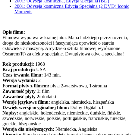
2001: Odyseja kosmiczna, Edycja specjalna (BD)
2001: Odyseja kosmiczna Edycja Specjalna (2 DVD) Iconic
Moments
Opis filmu:
Filmowa wyprawa w krainę jutra. Mapa ludzkiego przeznaczenia,
droga do nieskończoności i fascynująca opowieść o starciu
człowieka z maszyną. Arcydzieło sztuki filmowej wyróżnione
Oscarem(R) za efekty specjalne. Dwupłytowa edycja specjalna!
Rok produkcji:
1968
Kraj produkcji:
USA
Czas trwania filmu:
143 min.
Wersja wydania:
2
Format płyty z filmem:
płyta 2-warstwowa, 1-stronna
Zawartość płyty 1:
film
Zawartość płyty 2:
dodatki
Wersje językowe filmu:
angielska, niemiecka, hiszpańska
Dźwięk wersji oryginalnej filmu:
Dolby Digital 5.1
Napisy:
angielskie, holenderskie, niemieckie, duńskie, fińskie,
szwedzkie, norweskie, polskie, portugalskie, francuskie, tureckie,
greckie, hiszpańskie
Wersja dla niesłyszących:
Niemiecka, Angielska
Licencja:
film do sprzedaży detalicznej z licencją do wypożyczania