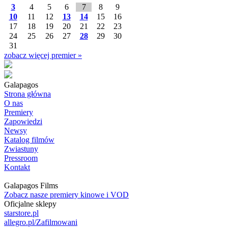
3
4
5
6
7
8
9
10
11
12
13
14
15
16
17
18
19
20
21
22
23
24
25
26
27
28
29
30
31
zobacz więcej premier »
Galapagos
Strona główna
O nas
Premiery
Zapowiedzi
Newsy
Katalog filmów
Zwiastuny
Pressroom
Kontakt
Galapagos Films
Zobacz nasze premiery kinowe i VOD
Oficjalne sklepy
starstore.pl
allegro.pl/Zafilmowani