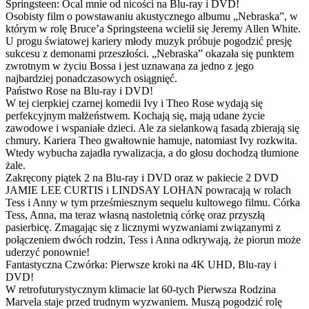
Springsteen: Ocal mnie od nicości na Blu-ray i DVD!
Osobisty film o powstawaniu akustycznego albumu „Nebraska”, w
którym w rolę Bruce’a Springsteena wcielił się Jeremy Allen White.
U progu światowej kariery młody muzyk próbuje pogodzić presję
sukcesu z demonami przeszłości. „Nebraska” okazała się punktem
zwrotnym w życiu Bossa i jest uznawana za jedno z jego
najbardziej ponadczasowych osiągnięć.
Państwo Rose na Blu-ray i DVD!
W tej cierpkiej czarnej komedii Ivy i Theo Rose wydają się
perfekcyjnym małżeństwem. Kochają się, mają udane życie
zawodowe i wspaniałe dzieci. Ale za sielankową fasadą zbierają się
chmury. Kariera Theo gwałtownie hamuje, natomiast Ivy rozkwita.
Wtedy wybucha zajadła rywalizacja, a do głosu dochodzą tłumione
żale.
Zakręcony piątek 2 na Blu-ray i DVD oraz w pakiecie 2 DVD
JAMIE LEE CURTIS i LINDSAY LOHAN powracają w rolach
Tess i Anny w tym prześmiesznym sequelu kultowego filmu. Córka
Tess, Anna, ma teraz własną nastoletnią córkę oraz przyszłą
pasierbicę. Zmagając się z licznymi wyzwaniami związanymi z
połączeniem dwóch rodzin, Tess i Anna odkrywają, że piorun może
uderzyć ponownie!
Fantastyczna Czwórka: Pierwsze kroki na 4K UHD, Blu-ray i
DVD!
W retrofuturystycznym klimacie lat 60-tych Pierwsza Rodzina
Marvela staje przed trudnym wyzwaniem. Muszą pogodzić rolę