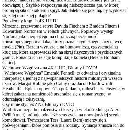
obowiązują. Szybko rozpoczyna się niebezpieczna gra, w której
bronią są siła charakteru i spryt. Jak daleko się posuną, by wydostać
się z tej mrocznej pułapki?
Podziemny krąg na 4K UHD!
Mroczna, przewrotna satyra Davida Finchera z Bradem Pittem i
Edwardem Nortonem w rolach głównych. Popisowy występ
Nortona jako cierpiącego na chroniczną bezsenność
konsumpcyjnego maniaka, który poznaje cynicznego sprzedawcę
mydła (Pitt). Razem wyruszają na buntowniczą, egzystencjalną
krucjatę, która zaprowadzi ich na skraj fizycznych i psychicznych
granic. Ponadto ich relację komplikuje kobieta (Helena Bonham
Carter).
Wichrowe Wzgórza - na 4K UHD, Blu-ray i DVD!
„Wichrowe Wzgórza” Emerald Fennell, to odważna i oryginalna
interpretacja jednej z najwspanialszych historii miłosnych wszech
czasów. Margot Robbie jako Cathy oraz Jacob Elordi w roli
Heathcliffa. Epicka opowieść o pożądaniu, miłości i szaleństwie, w
której zakazana namiętność przeradza się z romantycznej w
odurzającą i toksyczną.
Czy mnie słychac? Na Blu-ray i DVD!
W obliczu rozpadu małżeństwa i kryzysu wieku średniego Alex
(Will Arnett) próbuje odnaleźć sens życia na nowojorskiej scenie
komediowej. Tymczasem Tess (Laura Dern) mierzy się z
poświęceniami, które poniosła dla rodziny. Sytuacja zmusza ich do