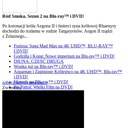
Ród Smoka, Sezon 2 na Blu-ray™ i DVD!
Po koronacji króla Aegona II i śmierci syna królowej Rhaenyry
dochodzi do rozłamu w rodzie Targaryenów. Aegon II rządzi
z Żelaznego...
Furiosa: Saga Mad Max na 4K UHD™, BLU-RAY™
I DVD!
Godzilla i Kong: Nowe imperium na Blu-ray™ i DVD!
DIUNA: CZĘŚĆ DRUGA
Wonka już na Blu-ray™ i DVD!
Aquaman i Zaginione Królestwo na 4K UHD™, Blu-ray™
i DVD!
Marvels na Blu-ray™ i DVD!
zobacz więcej newsów »
Psi Patrol: Wielki Film na DVD!
Zwiastuny