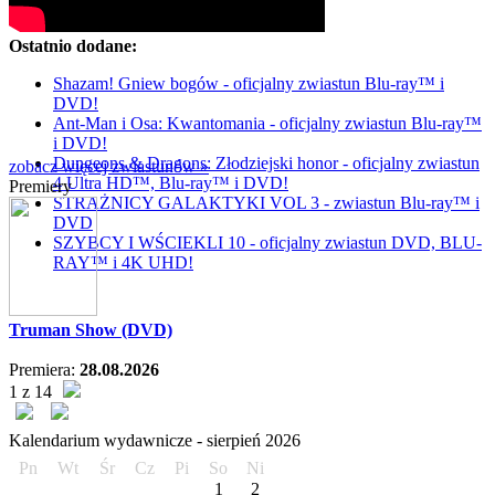
Ostatnio dodane:
Shazam! Gniew bogów - oficjalny zwiastun Blu-ray™ i
DVD!
Ant-Man i Osa: Kwantomania - oficjalny zwiastun Blu-ray™
i DVD!
Dungeons & Dragons: Złodziejski honor - oficjalny zwiastun
zobacz więcej zwiastunów »
4 Ultra HD™, Blu-ray™ i DVD!
Premiery
STRAŻNICY GALAKTYKI VOL 3 - zwiastun Blu-ray™ i
DVD
SZYBCY I WŚCIEKLI 10 - oficjalny zwiastun DVD, BLU-
RAY™ i 4K UHD!
Truman Show (DVD)
Premiera:
28.08.2026
1 z 14
Kalendarium wydawnicze -
sierpień
2026
Pn
Wt
Śr
Cz
Pi
So
Ni
1
2