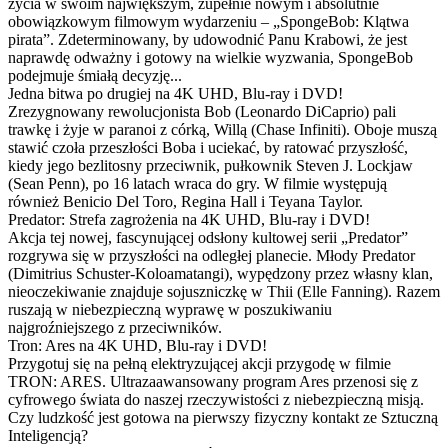
życia w swoim największym, zupełnie nowym i absolutnie
obowiązkowym filmowym wydarzeniu – „SpongeBob: Klątwa
pirata”. Zdeterminowany, by udowodnić Panu Krabowi, że jest
naprawdę odważny i gotowy na wielkie wyzwania, SpongeBob
podejmuje śmiałą decyzję...
Jedna bitwa po drugiej na 4K UHD, Blu-ray i DVD!
Zrezygnowany rewolucjonista Bob (Leonardo DiCaprio) pali
trawkę i żyje w paranoi z córką, Willą (Chase Infiniti). Oboje muszą
stawić czoła przeszłości Boba i uciekać, by ratować przyszłość,
kiedy jego bezlitosny przeciwnik, pułkownik Steven J. Lockjaw
(Sean Penn), po 16 latach wraca do gry. W filmie występują
również Benicio Del Toro, Regina Hall i Teyana Taylor.
Predator: Strefa zagrożenia na 4K UHD, Blu-ray i DVD!
Akcja tej nowej, fascynującej odsłony kultowej serii „Predator”
rozgrywa się w przyszłości na odległej planecie. Młody Predator
(Dimitrius Schuster-Koloamatangi), wypędzony przez własny klan,
nieoczekiwanie znajduje sojuszniczkę w Thii (Elle Fanning). Razem
ruszają w niebezpieczną wyprawę w poszukiwaniu
najgroźniejszego z przeciwników.
Tron: Ares na 4K UHD, Blu-ray i DVD!
Przygotuj się na pełną elektryzującej akcji przygodę w filmie
TRON: ARES. Ultrazaawansowany program Ares przenosi się z
cyfrowego świata do naszej rzeczywistości z niebezpieczną misją.
Czy ludzkość jest gotowa na pierwszy fizyczny kontakt ze Sztuczną
Inteligencją?