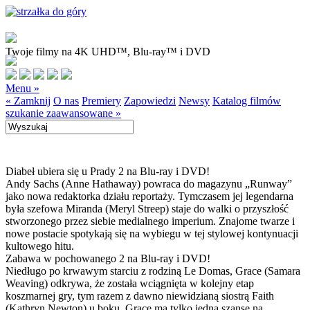
Twoje filmy na 4K UHD™, Blu-ray™ i DVD
Menu »
« Zamknij
O nas
Premiery
Zapowiedzi
Newsy
Katalog filmów
szukanie zaawansowane »
Diabeł ubiera się u Prady 2 na Blu-ray i DVD!
Andy Sachs (Anne Hathaway) powraca do magazynu „Runway”
jako nowa redaktorka działu reportaży. Tymczasem jej legendarna
była szefowa Miranda (Meryl Streep) staje do walki o przyszłość
stworzonego przez siebie medialnego imperium. Znajome twarze i
nowe postacie spotykają się na wybiegu w tej stylowej kontynuacji
kultowego hitu.
Zabawa w pochowanego 2 na Blu-ray i DVD!
Niedługo po krwawym starciu z rodziną Le Domas, Grace (Samara
Weaving) odkrywa, że została wciągnięta w kolejny etap
koszmarnej gry, tym razem z dawno niewidzianą siostrą Faith
(Kathryn Newton) u boku. Grace ma tylko jedną szansę na