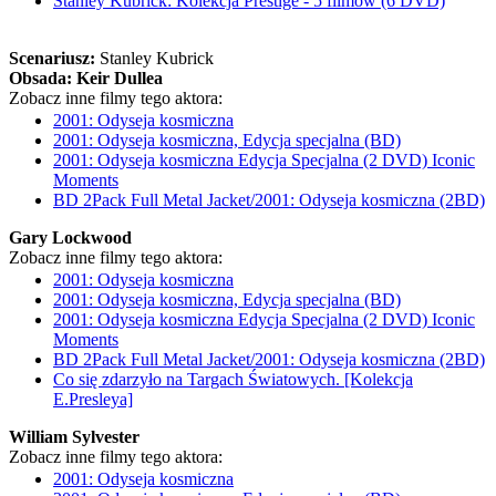
Stanley Kubrick: Kolekcja Prestige - 5 filmów (6 DVD)
Scenariusz:
Stanley Kubrick
Obsada:
Keir Dullea
Zobacz inne filmy tego aktora:
2001: Odyseja kosmiczna
2001: Odyseja kosmiczna, Edycja specjalna (BD)
2001: Odyseja kosmiczna Edycja Specjalna (2 DVD) Iconic
Moments
BD 2Pack Full Metal Jacket/2001: Odyseja kosmiczna (2BD)
Gary Lockwood
Zobacz inne filmy tego aktora:
2001: Odyseja kosmiczna
2001: Odyseja kosmiczna, Edycja specjalna (BD)
2001: Odyseja kosmiczna Edycja Specjalna (2 DVD) Iconic
Moments
BD 2Pack Full Metal Jacket/2001: Odyseja kosmiczna (2BD)
Co się zdarzyło na Targach Światowych. [Kolekcja
E.Presleya]
William Sylvester
Zobacz inne filmy tego aktora:
2001: Odyseja kosmiczna