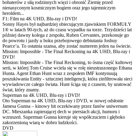
bohaterów z siłą rodzinnych więzi i obronić Ziemię przed
nienasyconym kosmicznym bogiem oraz jego tajemniczym
heroldem...
F1: Film na 4K UHD, Blu-ray i DVD!
Sonny Hayes był najbardziej obiecującym zjawiskiem FORMUŁY
1® w latach 90-tych, aż do czasu wypadku na torze. Trzydzieści lat
później dawny kolega z zespołu, Ruben Cervantes, przekonuje go
do powrotu i jazdy u boku przebojowego debiutanta Joshuy
Pearce’a. To ostatnia szansa, aby zostać numerem jeden na świecie.
Mission: Impossible - The Final Reckoning na 4K UHD, Blu-ray i
DVD!
Mission: Impossible - The Final Reckoning, to ósma część kultowej
serii, w której Tom Cruise wciela się w rolę nieustraszonego Ethana
Hunta. Agent Ethan Hunt wraz z zespołem IMF kontynuują
poszukiwania Entity - sztucznej inteligencji, która zinfiltrowała sieci
wywiadowcze całego świata. Hunt ściga się z czasem, by uratować
świat, który znamy.
Superman na 4K UHD, Blu-ray i DVD!
Oto Superman na 4K UHD, Blu-ray i DVD, w nowej odsłonie
Jamesa Gunna – kinowy hit oczekiwany przez fanów uniwersum
DC. Mieszanka zapierającej dech w piersiach akcji, humoru i
wzruszeń. Superman Gunna kieruje się współczuciem i głęboko
zakorzenioną wiarą w dobro ludzkości.
DVD