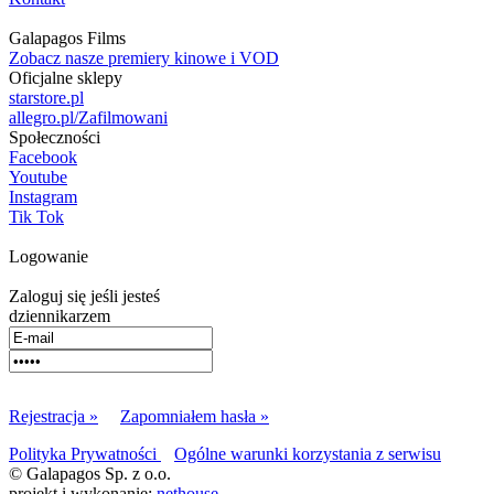
Galapagos Films
Zobacz nasze premiery kinowe i VOD
Oficjalne sklepy
starstore.pl
allegro.pl/Zafilmowani
Społeczności
Facebook
Youtube
Instagram
Tik Tok
Logowanie
Zaloguj się jeśli jesteś
dziennikarzem
Rejestracja »
Zapomniałem hasła »
Polityka Prywatności
Ogólne warunki korzystania z serwisu
© Galapagos Sp. z o.o.
projekt i wykonanie:
nethouse