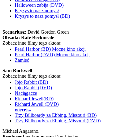
Halloween zabija (DVD)
Kryzys to nasz pomysł
Kryzys to nasz pomysł (BD)
Scenariusz:
David Gordon Green
Obsada:
Kate Beckinsale
Zobacz inne filmy tego aktora:
Pearl Harbor (BD) Mocne kino akcji
Pearl Harbor (DVD) Mocne kino akcji
Zamieć
Sam Rockwell
Zobacz inne filmy tego aktora:
Jojo Rabbit (BD)
Jojo Rabbit (DVD)
Naciągacze
Richard Jewell(BD)
Richard Jewell (DVD)
więcej...
Trzy Billboardy za Ebbing, Missouri (BD)
Trzy Billboardy za Ebbing, Missouri (DVD)
Michael Angarano,
Producent wykonawczy:
Dan Lindau