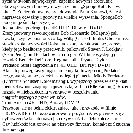
życia w swoim największym, zupełnie nowym i absolutnie
obowiązkowym filmowym wydarzeniu – „SpongeBob: Klątwa
pirata”. Zdeterminowany, by udowodnić Panu Krabowi, że jest
naprawdę odważny i gotowy na wielkie wyzwania, SpongeBob
podejmuje śmiałą decyzję...
Jedna bitwa po drugiej na 4K UHD, Blu-ray i DVD!
Zrezygnowany rewolucjonista Bob (Leonardo DiCaprio) pali
trawkę i żyje w paranoi z córką, Willą (Chase Infiniti). Oboje muszą
stawić czoła przeszłości Boba i uciekać, by ratować przyszłość,
kiedy jego bezlitosny przeciwnik, pułkownik Steven J. Lockjaw
(Sean Penn), po 16 latach wraca do gry. W filmie występują
również Benicio Del Toro, Regina Hall i Teyana Taylor.
Predator: Strefa zagrożenia na 4K UHD, Blu-ray i DVD!
Akcja tej nowej, fascynującej odsłony kultowej serii „Predator”
rozgrywa się w przyszłości na odległej planecie. Młody Predator
(Dimitrius Schuster-Koloamatangi), wypędzony przez własny klan,
nieoczekiwanie znajduje sojuszniczkę w Thii (Elle Fanning). Razem
ruszają w niebezpieczną wyprawę w poszukiwaniu
najgroźniejszego z przeciwników.
Tron: Ares na 4K UHD, Blu-ray i DVD!
Przygotuj się na pełną elektryzującej akcji przygodę w filmie
TRON: ARES. Ultrazaawansowany program Ares przenosi się z
cyfrowego świata do naszej rzeczywistości z niebezpieczną misją.
Czy ludzkość jest gotowa na pierwszy fizyczny kontakt ze Sztuczną
Inteligencją?