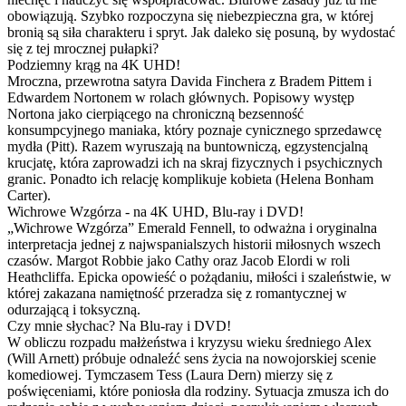
obowiązują. Szybko rozpoczyna się niebezpieczna gra, w której
bronią są siła charakteru i spryt. Jak daleko się posuną, by wydostać
się z tej mrocznej pułapki?
Podziemny krąg na 4K UHD!
Mroczna, przewrotna satyra Davida Finchera z Bradem Pittem i
Edwardem Nortonem w rolach głównych. Popisowy występ
Nortona jako cierpiącego na chroniczną bezsenność
konsumpcyjnego maniaka, który poznaje cynicznego sprzedawcę
mydła (Pitt). Razem wyruszają na buntowniczą, egzystencjalną
krucjatę, która zaprowadzi ich na skraj fizycznych i psychicznych
granic. Ponadto ich relację komplikuje kobieta (Helena Bonham
Carter).
Wichrowe Wzgórza - na 4K UHD, Blu-ray i DVD!
„Wichrowe Wzgórza” Emerald Fennell, to odważna i oryginalna
interpretacja jednej z najwspanialszych historii miłosnych wszech
czasów. Margot Robbie jako Cathy oraz Jacob Elordi w roli
Heathcliffa. Epicka opowieść o pożądaniu, miłości i szaleństwie, w
której zakazana namiętność przeradza się z romantycznej w
odurzającą i toksyczną.
Czy mnie słychac? Na Blu-ray i DVD!
W obliczu rozpadu małżeństwa i kryzysu wieku średniego Alex
(Will Arnett) próbuje odnaleźć sens życia na nowojorskiej scenie
komediowej. Tymczasem Tess (Laura Dern) mierzy się z
poświęceniami, które poniosła dla rodziny. Sytuacja zmusza ich do