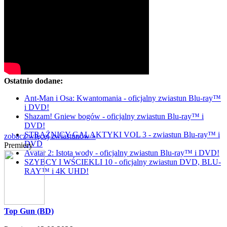
Ostatnio dodane:
Ant-Man i Osa: Kwantomania - oficjalny zwiastun Blu-ray™
i DVD!
Shazam! Gniew bogów - oficjalny zwiastun Blu-ray™ i
DVD!
STRAŻNICY GALAKTYKI VOL 3 - zwiastun Blu-ray™ i
zobacz więcej zwiastunów »
DVD
Premiery
Avatar 2: Istota wody - oficjalny zwiastun Blu-ray™ i DVD!
SZYBCY I WŚCIEKLI 10 - oficjalny zwiastun DVD, BLU-
RAY™ i 4K UHD!
Top Gun (BD)