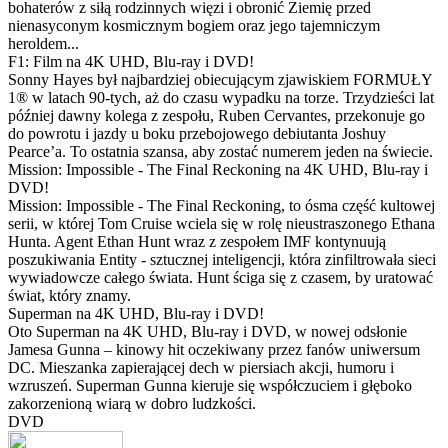
bohaterów z siłą rodzinnych więzi i obronić Ziemię przed
nienasyconym kosmicznym bogiem oraz jego tajemniczym
heroldem...
F1: Film na 4K UHD, Blu-ray i DVD!
Sonny Hayes był najbardziej obiecującym zjawiskiem FORMUŁY
1® w latach 90-tych, aż do czasu wypadku na torze. Trzydzieści lat
później dawny kolega z zespołu, Ruben Cervantes, przekonuje go
do powrotu i jazdy u boku przebojowego debiutanta Joshuy
Pearce’a. To ostatnia szansa, aby zostać numerem jeden na świecie.
Mission: Impossible - The Final Reckoning na 4K UHD, Blu-ray i
DVD!
Mission: Impossible - The Final Reckoning, to ósma część kultowej
serii, w której Tom Cruise wciela się w rolę nieustraszonego Ethana
Hunta. Agent Ethan Hunt wraz z zespołem IMF kontynuują
poszukiwania Entity - sztucznej inteligencji, która zinfiltrowała sieci
wywiadowcze całego świata. Hunt ściga się z czasem, by uratować
świat, który znamy.
Superman na 4K UHD, Blu-ray i DVD!
Oto Superman na 4K UHD, Blu-ray i DVD, w nowej odsłonie
Jamesa Gunna – kinowy hit oczekiwany przez fanów uniwersum
DC. Mieszanka zapierającej dech w piersiach akcji, humoru i
wzruszeń. Superman Gunna kieruje się współczuciem i głęboko
zakorzenioną wiarą w dobro ludzkości.
DVD