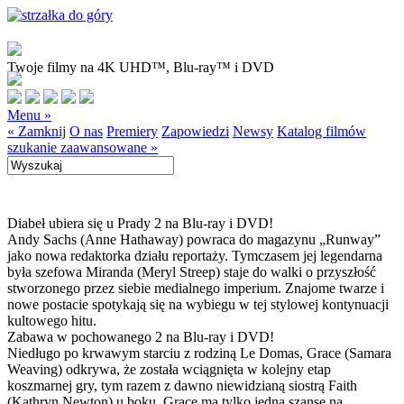
Twoje filmy na 4K UHD™, Blu-ray™ i DVD
Menu »
« Zamknij
O nas
Premiery
Zapowiedzi
Newsy
Katalog filmów
szukanie zaawansowane »
Diabeł ubiera się u Prady 2 na Blu-ray i DVD!
Andy Sachs (Anne Hathaway) powraca do magazynu „Runway”
jako nowa redaktorka działu reportaży. Tymczasem jej legendarna
była szefowa Miranda (Meryl Streep) staje do walki o przyszłość
stworzonego przez siebie medialnego imperium. Znajome twarze i
nowe postacie spotykają się na wybiegu w tej stylowej kontynuacji
kultowego hitu.
Zabawa w pochowanego 2 na Blu-ray i DVD!
Niedługo po krwawym starciu z rodziną Le Domas, Grace (Samara
Weaving) odkrywa, że została wciągnięta w kolejny etap
koszmarnej gry, tym razem z dawno niewidzianą siostrą Faith
(Kathryn Newton) u boku. Grace ma tylko jedną szansę na