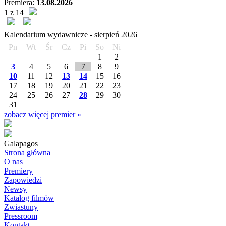
Premiera:
13.08.2026
1 z 14
Kalendarium wydawnicze -
sierpień
2026
Pn
Wt
Śr
Cz
Pi
So
Ni
1
2
3
4
5
6
7
8
9
10
11
12
13
14
15
16
17
18
19
20
21
22
23
24
25
26
27
28
29
30
31
zobacz więcej premier »
Galapagos
Strona główna
O nas
Premiery
Zapowiedzi
Newsy
Katalog filmów
Zwiastuny
Pressroom
Kontakt