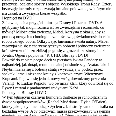
przeżycie, ocalenie siostry i objęcie Wysokiego Tronu Rady. Cztery
bezwzględne rody rozpoczynają brutalne polowanie, w którym nie
ma zasad, a zwycięzca bierze wszystko.
Hopnięci na DVD!
Zabawna, pełna przygód animacja Disney i Pixar na DVD. A
gdybyśmy tak mogli rozmawiać ze zwierzętami i rozumieli, co
mówią? Miłośniczka zwierząt, Mabel, korzysta z okazji, aby za
pomocą nowych technologii przenieść swoją świadomość do ciała
robotycznego bobra. Odkrywając tajemnice świata natury, Mabel
zaprzyjaźnia się z charyzmatycznym bobrem i jednoczy zwierzęce
królestwo w obliczu zbliżającego się zagrożenia ze strony ludzi.
Avatar: Ogień i popiół na 4K UHD, Blu-ray i DVD!
Powróć do zapierającego dech w piersiach świata Pandory w
najbardziej, jak dotąd, monumentalnej odsłonie sagi Avatar. Jake i
Neytiri mierzą się z bolesną stratą i wyruszają w podróż przez
spektakularne i nieznane krainy z koczowniczymi Wietrznymi
Kupcami. Pojawia się jednak nowy wróg dowodzony przez okrutną
Varang - to Ludzie Popiołu, wojowniczy klan, który odwrócił się od
Eywy i zerwał z pradawnymi tradycjami Na'vi.
Pomocy na Blu-ray i DVD!
W tym tętniącym czarnym humorem thrillerze psychologicznym
dwoje współpracowników (Rachel McAdams i Dylan O’Brien),
którzy jako jedyni uchodzą z życiem z katastrofy samolotu, trafia na
bezludną wyspę. Aby przetrwać, muszą przezwyciężyć wzajemną
niechęć i nauczyć się współpracować. Biurowe zasady już tu nie