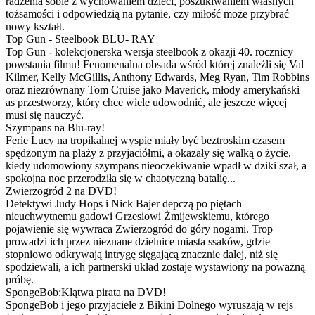
radzenia sobie z wychowaniem dzieci, poszukiwaniem własnych
tożsamości i odpowiedzią na pytanie, czy miłość może przybrać
nowy kształt.
Top Gun - Steelbook BLU- RAY
Top Gun - kolekcjonerska wersja steelbook z okazji 40. rocznicy
powstania filmu! Fenomenalna obsada wśród której znaleźli się Val
Kilmer, Kelly McGillis, Anthony Edwards, Meg Ryan, Tim Robbins
oraz niezrównany Tom Cruise jako Maverick, młody amerykański
as przestworzy, który chce wiele udowodnić, ale jeszcze więcej
musi się nauczyć.
Szympans na Blu-ray!
Ferie Lucy na tropikalnej wyspie miały być beztroskim czasem
spędzonym na plaży z przyjaciółmi, a okazały się walką o życie,
kiedy udomowiony szympans nieoczekiwanie wpadł w dziki szał, a
spokojna noc przerodziła się w chaotyczną batalię...
Zwierzogród 2 na DVD!
Detektywi Judy Hops i Nick Bajer depczą po piętach
nieuchwytnemu gadowi Grzesiowi Żmijewskiemu, którego
pojawienie się wywraca Zwierzogród do góry nogami. Trop
prowadzi ich przez nieznane dzielnice miasta ssaków, gdzie
stopniowo odkrywają intrygę sięgającą znacznie dalej, niż się
spodziewali, a ich partnerski układ zostaje wystawiony na poważną
próbę.
SpongeBob:Klątwa pirata na DVD!
SpongeBob i jego przyjaciele z Bikini Dolnego wyruszają w rejs