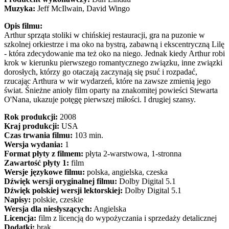
Muzyka:
Jeff McIlwain, David Wingo
Opis filmu:
Arthur sprząta stoliki w chińskiej restauracji, gra na puzonie w
szkolnej orkiestrze i ma oko na bystrą, zabawną i ekscentryczną Lilę
- która zdecydowanie ma też oko na niego. Jednak kiedy Arthur robi
krok w kierunku pierwszego romantycznego związku, inne związki
dorosłych, którzy go otaczają zaczynają się psuć i rozpadać,
rzucając Arthura w wir wydarzeń, które na zawsze zmienią jego
świat. Śnieżne anioły film oparty na znakomitej powieści Stewarta
O'Nana, ukazuje potęgę pierwszej miłości. I drugiej szansy.
Rok produkcji:
2008
Kraj produkcji:
USA
Czas trwania filmu:
103 min.
Wersja wydania:
1
Format płyty z filmem:
płyta 2-warstwowa, 1-stronna
Zawartość płyty 1:
film
Wersje językowe filmu:
polska, angielska, czeska
Dźwięk wersji oryginalnej filmu:
Dolby Digital 5.1
Dźwięk polskiej wersji lektorskiej:
Dolby Digital 5.1
Napisy:
polskie, czeskie
Wersja dla niesłyszących:
Angielska
Licencja:
film z licencją do wypożyczania i sprzedaży detalicznej
Dodatki:
brak