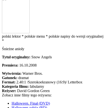
polski lektor *
polskie menu *
polskie napisy do wersji oryginalnej
*
Śnieżne anioły
Tytuł oryginalny:
Snow Angels
Premiera:
16.10.2008
Wytwórnia:
Warner Bros.
Gatunek:
dramat
Format:
2.40:1
/Szerokoekranowy (16:9)/
Letterbox
Kategoria filmu:
fabularny
Reżyser:
David Gordon Green
Zobacz inne filmy tego reżysera:
Halloween. Finał (DVD)
Halloween zabija (BD)