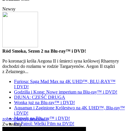
Newsy
Ród Smoka, Sezon 2 na Blu-ray™ i DVD!
Po koronacji króla Aegona II i śmierci syna królowej Rhaenyry
dochodzi do rozłamu w rodzie Targaryenów. Aegon II rządzi
z Żelaznego...
Furiosa: Saga Mad Max na 4K UHD™, BLU-RAY™
I DVD!
Godzilla i Kong: Nowe imperium na Blu-ray™ i DVD!
DIUNA: CZĘŚĆ DRUGA
Wonka już na Blu-ray™ i DVD!
Aquaman i Zaginione Królestwo na 4K UHD™, Blu-ray™
i DVD!
Marvels na Blu-ray™ i DVD!
zobacz więcej newsów »
Psi Patrol: Wielki Film na DVD!
Zwiastuny