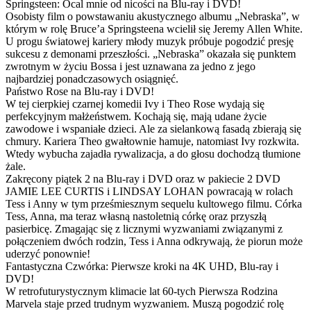
Springsteen: Ocal mnie od nicości na Blu-ray i DVD!
Osobisty film o powstawaniu akustycznego albumu „Nebraska”, w
którym w rolę Bruce’a Springsteena wcielił się Jeremy Allen White.
U progu światowej kariery młody muzyk próbuje pogodzić presję
sukcesu z demonami przeszłości. „Nebraska” okazała się punktem
zwrotnym w życiu Bossa i jest uznawana za jedno z jego
najbardziej ponadczasowych osiągnięć.
Państwo Rose na Blu-ray i DVD!
W tej cierpkiej czarnej komedii Ivy i Theo Rose wydają się
perfekcyjnym małżeństwem. Kochają się, mają udane życie
zawodowe i wspaniałe dzieci. Ale za sielankową fasadą zbierają się
chmury. Kariera Theo gwałtownie hamuje, natomiast Ivy rozkwita.
Wtedy wybucha zajadła rywalizacja, a do głosu dochodzą tłumione
żale.
Zakręcony piątek 2 na Blu-ray i DVD oraz w pakiecie 2 DVD
JAMIE LEE CURTIS i LINDSAY LOHAN powracają w rolach
Tess i Anny w tym prześmiesznym sequelu kultowego filmu. Córka
Tess, Anna, ma teraz własną nastoletnią córkę oraz przyszłą
pasierbicę. Zmagając się z licznymi wyzwaniami związanymi z
połączeniem dwóch rodzin, Tess i Anna odkrywają, że piorun może
uderzyć ponownie!
Fantastyczna Czwórka: Pierwsze kroki na 4K UHD, Blu-ray i
DVD!
W retrofuturystycznym klimacie lat 60-tych Pierwsza Rodzina
Marvela staje przed trudnym wyzwaniem. Muszą pogodzić rolę