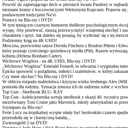
Powróć do zapierającego dech w piersiach świata Pandory w najbardzie
nieznane krainy z koczowniczymi Wietrznymi Kupcami. Pojawia się 
pradawnymi tradycjami Na'vi.
Pomocy na Blu-ray i DVD!
W tym tętniącym czarnym humorem thrillerze psychologicznym dwoje
wyspę. Aby przetrwać, muszą przezwyciężyć wzajemną niechęć i naucz
charakteru i spryt. Jak daleko się posuną, by wydostać się z tej mrocz
Podziemny krąg na 4K UHD!
Mroczna, przewrotna satyra Davida Finchera z Bradem Pittem i Ed
który poznaje cynicznego sprzedawcę mydła (Pitt). Razem wyruszają n
kobieta (Helena Bonham Carter).
Wichrowe Wzgórza - na 4K UHD, Blu-ray i DVD!
„Wichrowe Wzgórza” Emerald Fennell, to odważna i oryginalna interpr
Epicka opowieść o pożądaniu, miłości i szaleństwie, w której zakaza
Czy mnie słychac? Na Blu-ray i DVD!
W obliczu rozpadu małżeństwa i kryzysu wieku średniego Alex (Will 
poniosła dla rodziny. Sytuacja zmusza ich do radzenia sobie z wych
Top Gun - Steelbook BLU- RAY
Top Gun - kolekcjonerska wersja steelbook z okazji 40. rocznicy po
niezrównany Tom Cruise jako Maverick, młody amerykański as przestw
Szympans na Blu-ray!
Ferie Lucy na tropikalnej wyspie miały być beztroskim czasem spędz
przerodziła się w chaotyczną batalię...
Zwierzogród 2 na DVD!
Detektywi Judy Hops i Nick Bajer depczą po piętach nieuchwytnemu