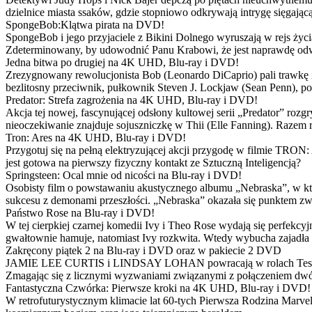
dzielnice miasta ssaków, gdzie stopniowo odkrywają intrygę sięgającą
SpongeBob:Klątwa pirata na DVD!
SpongeBob i jego przyjaciele z Bikini Dolnego wyruszają w rejs 
Zdeterminowany, by udowodnić Panu Krabowi, że jest naprawdę odw
Jedna bitwa po drugiej na 4K UHD, Blu-ray i DVD!
Zrezygnowany rewolucjonista Bob (Leonardo DiCaprio) pali trawkę i ż
bezlitosny przeciwnik, pułkownik Steven J. Lockjaw (Sean Penn), po 
Predator: Strefa zagrożenia na 4K UHD, Blu-ray i DVD!
Akcja tej nowej, fascynującej odsłony kultowej serii „Predator” roz
nieoczekiwanie znajduje sojuszniczkę w Thii (Elle Fanning). Razem
Tron: Ares na 4K UHD, Blu-ray i DVD!
Przygotuj się na pełną elektryzującej akcji przygodę w filmie TRON
jest gotowa na pierwszy fizyczny kontakt ze Sztuczną Inteligencją?
Springsteen: Ocal mnie od nicości na Blu-ray i DVD!
Osobisty film o powstawaniu akustycznego albumu „Nebraska”, w któ
sukcesu z demonami przeszłości. „Nebraska” okazała się punktem zw
Państwo Rose na Blu-ray i DVD!
W tej cierpkiej czarnej komedii Ivy i Theo Rose wydają się perfekcy
gwałtownie hamuje, natomiast Ivy rozkwita. Wtedy wybucha zajadła r
Zakręcony piątek 2 na Blu-ray i DVD oraz w pakiecie 2 DVD
JAMIE LEE CURTIS i LINDSAY LOHAN powracają w rolach Tess i Anny
Zmagając się z licznymi wyzwaniami związanymi z połączeniem dwóc
Fantastyczna Czwórka: Pierwsze kroki na 4K UHD, Blu-ray i DVD!
W retrofuturystycznym klimacie lat 60-tych Pierwsza Rodzina Marve