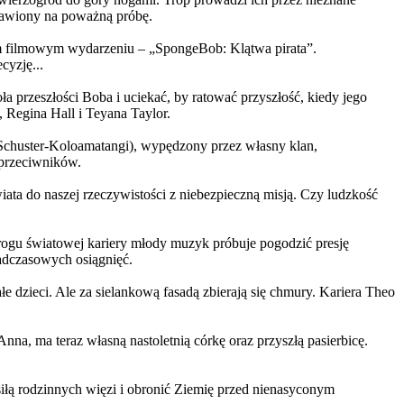
ystawiony na poważną próbę.
m filmowym wydarzeniu – „SpongeBob: Klątwa pirata”.
yzję...
a przeszłości Boba i uciekać, by ratować przyszłość, kiedy jego
 Regina Hall i Teyana Taylor.
us Schuster-Koloamatangi), wypędzony przez własny klan,
 przeciwników.
ata do naszej rzeczywistości z niebezpieczną misją. Czy ludzkość
rogu światowej kariery młody muzyk próbuje pogodzić presję
nadczasowych osiągnięć.
 dzieci. Ale za sielankową fasadą zbierają się chmury. Kariera Theo
ma teraz własną nastoletnią córkę oraz przyszłą pasierbicę.
iłą rodzinnych więzi i obronić Ziemię przed nienasyconym