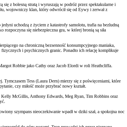
 się z bolesną stratą i wyruszają w podróż przez spektakularne i
, wojowniczy klan, który odwrócił się od Eywy i zerwał z
yni uchodzą z życiem z katastrofy samolotu, trafia na bezludną
rozpoczyna się niebezpieczna gra, w której bronią są siła
ierpiącego na chroniczną bezsenność konsumpcyjnego maniaka,
 fizycznych i psychicznych granic. Ponadto ich relację komplikuje
argot Robbie jako Cathy oraz Jacob Elordi w roli Heathcliffa.
ej. Tymczasem Tess (Laura Dern) mierzy się z poświęceniami, które
ytanie, czy miłość może przybrać nowy kształt.
er, Kelly McGillis, Anthony Edwards, Meg Ryan, Tim Robbins oraz
yć.
omowiony szympans nieoczekiwanie wpadł w dziki szał, a spokojna noc
ierzogród do góry nogami. Trop prowadzi ich przez nieznane