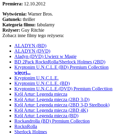
Premiera:
12.10.2012
Wytwórnia:
Warner Bros.
Gatunek:
thriller
Kategoria filmu:
fabularny
Reżyser:
Guy Ritchie
Zobacz inne filmy tego reżysera:
ALADYN (BD)
ALADYN (DVD)
Aladyn (DVD) Uwierz w Magię
BD 2Pack RocknRolla/Sherlock Holmes (2BD)
Kryptonim U.N.C.L.E (BD) Premium Collectiion
więcej...
Kryptonim U.N.C.L.E.
Kryptonim U.N.C.L.E. (BD)
Kryptonim U.N.C.L.E.(DVD) Premium Collectiion
Król Artur: Legenda miecza
Król Artur: Legenda miecza (2BD 3-D)
Król Artur: Legenda miecza (2BD 3-D Steelbook)
Król Artur: Legenda miecza (2BD 4K)
Król Artur: Legenda miecza (BD)
Rockandrolla (BD) Premium Collection
RocknRolla
Sherlock Holmes