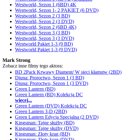
Westworld, Sezon 1 (6BD) 4K
Westworld, Sezon 1- 2 PAKIET (6 DVD)
Westworld, Sezon 2 (3 BD)
Westworld, Sezon 2 (3 DVD)
Westworld, Sezon 2 (6BD 4K)
Westworld, Sezon 3 (3 BD)
Westworld, Sezon 3 (3 DVD)
Westworld Pakiet 1-3 (9 BD)
Westworld Pakiet 1-3 (9 DVD)
Mark Strong
Zobacz inne filmy tego aktora:
BD 2Pack Krwawy Diament/ W sieci kłamstw (2BD)
Diuna: Proroctwo, Sezon 1 (3 BD)
Diuna: Proroctwo, Sezon 1 (3 DVD)
Green Lantern (BD)
Green Lantern (BD) Kolekcja DC
więcej...
Green Lantern (DVD) Kolekcja DC
Green Lantern 3-D (2BD)
Green Lantern Edycja Specjalna (2 DVD)
Kingsman: Tajne służby (BD)
Kingsman: Tajne służby (DVD)
Kingsman: Złoty krąg (BD)
Kingsman: Złoty krąg (DVD)