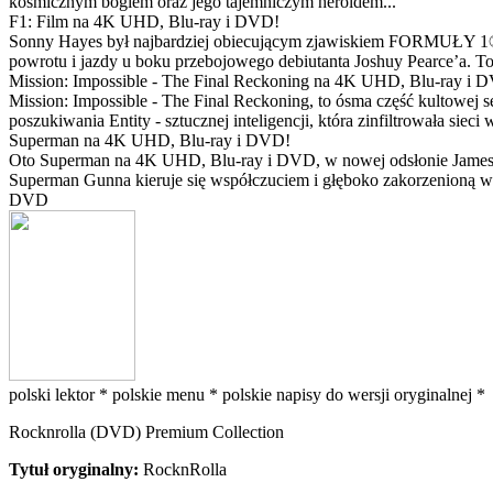
kosmicznym bogiem oraz jego tajemniczym heroldem...
F1: Film na 4K UHD, Blu-ray i DVD!
Sonny Hayes był najbardziej obiecującym zjawiskiem FORMUŁY 1® w 
powrotu i jazdy u boku przebojowego debiutanta Joshuy Pearce’a. To 
Mission: Impossible - The Final Reckoning na 4K UHD, Blu-ray i 
Mission: Impossible - The Final Reckoning, to ósma część kultowej 
poszukiwania Entity - sztucznej inteligencji, która zinfiltrowała sie
Superman na 4K UHD, Blu-ray i DVD!
Oto Superman na 4K UHD, Blu-ray i DVD, w nowej odsłonie Jamesa 
Superman Gunna kieruje się współczuciem i głęboko zakorzenioną wi
DVD
polski lektor *
polskie menu *
polskie napisy do wersji oryginalnej *
Rocknrolla (DVD) Premium Collection
Tytuł oryginalny:
RocknRolla