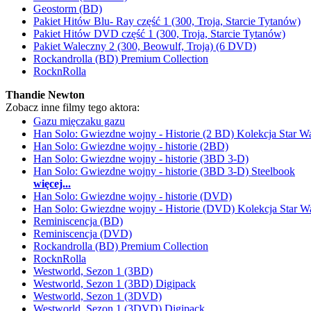
Geostorm (BD)
Pakiet Hitów Blu- Ray część 1 (300, Troja, Starcie Tytanów)
Pakiet Hitów DVD część 1 (300, Troja, Starcie Tytanów)
Pakiet Waleczny 2 (300, Beowulf, Troja) (6 DVD)
Rockandrolla (BD) Premium Collection
RocknRolla
Thandie Newton
Zobacz inne filmy tego aktora:
Gazu mięczaku gazu
Han Solo: Gwiezdne wojny - Historie (2 BD) Kolekcja Star W
Han Solo: Gwiezdne wojny - historie (2BD)
Han Solo: Gwiezdne wojny - historie (3BD 3-D)
Han Solo: Gwiezdne wojny - historie (3BD 3-D) Steelbook
więcej...
Han Solo: Gwiezdne wojny - historie (DVD)
Han Solo: Gwiezdne wojny - Historie (DVD) Kolekcja Star W
Reminiscencja (BD)
Reminiscencja (DVD)
Rockandrolla (BD) Premium Collection
RocknRolla
Westworld, Sezon 1 (3BD)
Westworld, Sezon 1 (3BD) Digipack
Westworld, Sezon 1 (3DVD)
Westworld, Sezon 1 (3DVD) Digipack