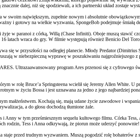
 znacznie dalej, niż się spodziewali, a ich partnerski układ zostaje w
życia w swoim największym, zupełnie nowym i absolutnie obowiązkowy
ażny i gotowy na wielkie wyzwania, SpongeBob podejmuje śmiałą dec
yje w paranoi z córką, Willą (Chase Infiniti). Oboje muszą stawić czoł
16 latach wraca do gry. W filmie występują również Benicio Del Toro,
grywa się w przyszłości na odległej planecie. Młody Predator (Dimitri
 ruszają w niebezpieczną wyprawę w poszukiwaniu najgroźniejszego z
: ARES. Ultrazaawansowany program Ares przenosi się z cyfrowego świ
rym w rolę Bruce’a Springsteena wcielił się Jeremy Allen White. U p
rotnym w życiu Bossa i jest uznawana za jedno z jego najbardziej po
jnym małżeństwem. Kochają się, mają udane życie zawodowe i wspaniałe
ywalizacja, a do głosu dochodzą tłumione żale.
 w tym prześmiesznym sequelu kultowego filmu. Córka Tess, Anna, 
h rodzin, Tess i Anna odkrywają, że piorun może uderzyć ponownie!
la staje przed trudnym wyzwaniem. Muszą pogodzić rolę bohaterów z s