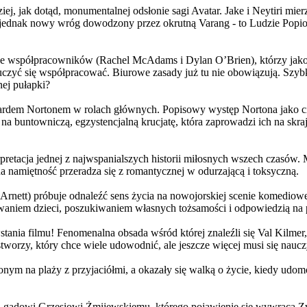
j, jak dotąd, monumentalnej odsłonie sagi Avatar. Jake i Neytiri mierzą
jednak nowy wróg dowodzony przez okrutną Varang - to Ludzie Popiołu
 współpracowników (Rachel McAdams i Dylan O’Brien), którzy jako jed
yć się współpracować. Biurowe zasady już tu nie obowiązują. Szybko 
nej pułapki?
wardem Nortonem w rolach głównych. Popisowy występ Nortona jako c
a buntowniczą, egzystencjalną krucjatę, która zaprowadzi ich na skraj
etacja jednej z najwspanialszych historii miłosnych wszech czasów. M
na namiętność przeradza się z romantycznej w odurzającą i toksyczną.
Arnett) próbuje odnaleźć sens życia na nowojorskiej scenie komediow
owaniem dzieci, poszukiwaniem własnych tożsamości i odpowiedzią na p
wstania filmu! Fenomenalna obsada wśród której znaleźli się Val Kilm
orzy, który chce wiele udowodnić, ale jeszcze więcej musi się naucz
onym na plaży z przyjaciółmi, a okazały się walką o życie, kiedy ud
 gadowi Grzesiowi Żmijewskiemu, którego pojawienie się wywraca Zw