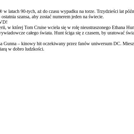
latach 90-tych, aż do czasu wypadku na torze. Trzydzieści lat późn
ostatnia szansa, aby zostać numerem jeden na świecie.
DVD!
serii, w której Tom Cruise wciela się w rolę nieustraszonego Ethana 
ci wywiadowcze całego świata. Hunt ściga się z czasem, by uratować świ
Gunna – kinowy hit oczekiwany przez fanów uniwersum DC. Mieszanka
arą w dobro ludzkości.