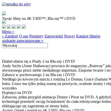
Twoje filmy na 4K UHD™, Blu-ray™ i DVD
Menu »
« Zamknij
O nas
Premiery
Zapowiedzi
Newsy
Katalog filmów
szukanie zaawansowane »
Diabeł ubiera się u Prady 2 na Blu-ray i DVD!
Andy Sachs (Anne Hathaway) powraca do magazynu „Runway” jako now
stworzonego przez siebie medialnego imperium. Znajome twarze i now
Zabawa w pochowanego 2 na Blu-ray i DVD!
Niedługo po krwawym starciu z rodziną Le Domas, Grace (Samara Wea
boku. Grace ma tylko jedną szansę na przeżycie, ocalenie siostry i
wszystko.
Hopnięci na DVD!
Zabawna, pełna przygód animacja Disney i Pixar na DVD. A gdybyśmy
technologii przenieść swoją świadomość do ciała robotycznego bobra
zbliżającego się zagrożenia ze strony ludzi.
Avatar: Ogień i popiół na 4K UHD, Blu-ray i DVD!