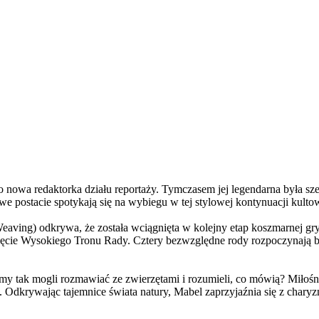
a redaktorka działu reportaży. Tymczasem jej legendarna była szefo
e postacie spotykają się na wybiegu w tej stylowej kontynuacji kulto
ving) odkrywa, że została wciągnięta w kolejny etap koszmarnej gry
 objęcie Wysokiego Tronu Rady. Cztery bezwzględne rody rozpoczynają 
 tak mogli rozmawiać ze zwierzętami i rozumieli, co mówią? Miłośni
. Odkrywając tajemnice świata natury, Mabel zaprzyjaźnia się z char