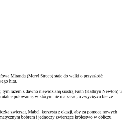
wa Miranda (Meryl Streep) staje do walki o przyszłość
wego hitu.
, tym razem z dawno niewidzianą siostrą Faith (Kathryn Newton) u
brutalne polowanie, w którym nie ma zasad, a zwycięzca bierze
czka zwierząt, Mabel, korzysta z okazji, aby za pomocą nowych
yzmatycznym bobrem i jednoczy zwierzęce królestwo w obliczu