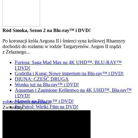
Ród Smoka, Sezon 2 na Blu-ray™ i DVD!
Po koronacji króla Aegona II i śmierci syna królowej Rhaenyry
dochodzi do rozłamu w rodzie Targaryenów. Aegon II rządzi
z Żelaznego...
Furiosa: Saga Mad Max na 4K UHD™, BLU-RAY™
I DVD!
Godzilla i Kong: Nowe imperium na Blu-ray™ i DVD!
DIUNA: CZĘŚĆ DRUGA
Wonka już na Blu-ray™ i DVD!
Aquaman i Zaginione Królestwo na 4K UHD™, Blu-ray™
i DVD!
Marvels na Blu-ray™ i DVD!
zobacz więcej newsów »
Psi Patrol: Wielki Film na DVD!
Zwiastuny