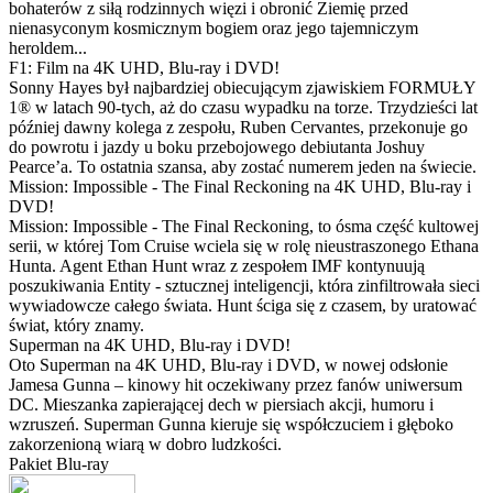
bohaterów z siłą rodzinnych więzi i obronić Ziemię przed
nienasyconym kosmicznym bogiem oraz jego tajemniczym
heroldem...
F1: Film na 4K UHD, Blu-ray i DVD!
Sonny Hayes był najbardziej obiecującym zjawiskiem FORMUŁY
1® w latach 90-tych, aż do czasu wypadku na torze. Trzydzieści lat
później dawny kolega z zespołu, Ruben Cervantes, przekonuje go
do powrotu i jazdy u boku przebojowego debiutanta Joshuy
Pearce’a. To ostatnia szansa, aby zostać numerem jeden na świecie.
Mission: Impossible - The Final Reckoning na 4K UHD, Blu-ray i
DVD!
Mission: Impossible - The Final Reckoning, to ósma część kultowej
serii, w której Tom Cruise wciela się w rolę nieustraszonego Ethana
Hunta. Agent Ethan Hunt wraz z zespołem IMF kontynuują
poszukiwania Entity - sztucznej inteligencji, która zinfiltrowała sieci
wywiadowcze całego świata. Hunt ściga się z czasem, by uratować
świat, który znamy.
Superman na 4K UHD, Blu-ray i DVD!
Oto Superman na 4K UHD, Blu-ray i DVD, w nowej odsłonie
Jamesa Gunna – kinowy hit oczekiwany przez fanów uniwersum
DC. Mieszanka zapierającej dech w piersiach akcji, humoru i
wzruszeń. Superman Gunna kieruje się współczuciem i głęboko
zakorzenioną wiarą w dobro ludzkości.
Pakiet Blu-ray