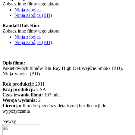
Zobacz inne filmy tego aktora:
Ninja zabójca
Ninja zabójca (BD)
Randall Duk Kim
Zobacz inne filmy tego aktora:
Ninja zabójca
Ninja zabójca (BD)
Opis filmu:
Pakiet dwóch filmów Blu-Ray High-Def:Wejście Smoka (BD),
Ninja zabójca (BD)
Rok produkcji:
2011
Kraj produkcji:
USA
Czas trwania filmu:
197 min.
Wersja wydania:
2
Licencja:
film do sprzedaży detalicznej bez licencji do
wypożyczania
Newsy