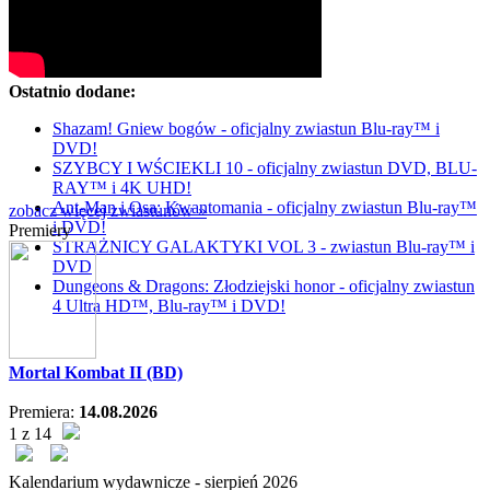
Ostatnio dodane:
Shazam! Gniew bogów - oficjalny zwiastun Blu-ray™ i
DVD!
SZYBCY I WŚCIEKLI 10 - oficjalny zwiastun DVD, BLU-
RAY™ i 4K UHD!
Ant-Man i Osa: Kwantomania - oficjalny zwiastun Blu-ray™
zobacz więcej zwiastunów »
i DVD!
Premiery
STRAŻNICY GALAKTYKI VOL 3 - zwiastun Blu-ray™ i
DVD
Dungeons & Dragons: Złodziejski honor - oficjalny zwiastun
4 Ultra HD™, Blu-ray™ i DVD!
Mortal Kombat II (BD)
Premiera:
14.08.2026
1 z 14
Kalendarium wydawnicze -
sierpień
2026