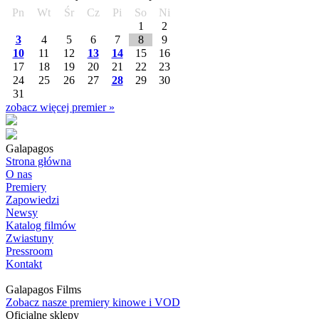
Pn
Wt
Śr
Cz
Pi
So
Ni
1
2
3
4
5
6
7
8
9
10
11
12
13
14
15
16
17
18
19
20
21
22
23
24
25
26
27
28
29
30
31
zobacz więcej premier »
Galapagos
Strona główna
O nas
Premiery
Zapowiedzi
Newsy
Katalog filmów
Zwiastuny
Pressroom
Kontakt
Galapagos Films
Zobacz nasze premiery kinowe i VOD
Oficjalne sklepy