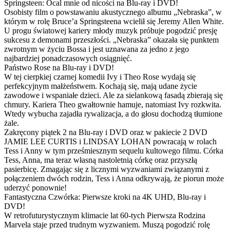
Springsteen: Ocal mnie od nicości na Blu-ray i DVD!
Osobisty film o powstawaniu akustycznego albumu „Nebraska”, w
którym w rolę Bruce’a Springsteena wcielił się Jeremy Allen White.
U progu światowej kariery młody muzyk próbuje pogodzić presję
sukcesu z demonami przeszłości. „Nebraska” okazała się punktem
zwrotnym w życiu Bossa i jest uznawana za jedno z jego
najbardziej ponadczasowych osiągnięć.
Państwo Rose na Blu-ray i DVD!
W tej cierpkiej czarnej komedii Ivy i Theo Rose wydają się
perfekcyjnym małżeństwem. Kochają się, mają udane życie
zawodowe i wspaniałe dzieci. Ale za sielankową fasadą zbierają się
chmury. Kariera Theo gwałtownie hamuje, natomiast Ivy rozkwita.
Wtedy wybucha zajadła rywalizacja, a do głosu dochodzą tłumione
żale.
Zakręcony piątek 2 na Blu-ray i DVD oraz w pakiecie 2 DVD
JAMIE LEE CURTIS i LINDSAY LOHAN powracają w rolach
Tess i Anny w tym prześmiesznym sequelu kultowego filmu. Córka
Tess, Anna, ma teraz własną nastoletnią córkę oraz przyszłą
pasierbicę. Zmagając się z licznymi wyzwaniami związanymi z
połączeniem dwóch rodzin, Tess i Anna odkrywają, że piorun może
uderzyć ponownie!
Fantastyczna Czwórka: Pierwsze kroki na 4K UHD, Blu-ray i
DVD!
W retrofuturystycznym klimacie lat 60-tych Pierwsza Rodzina
Marvela staje przed trudnym wyzwaniem. Muszą pogodzić rolę