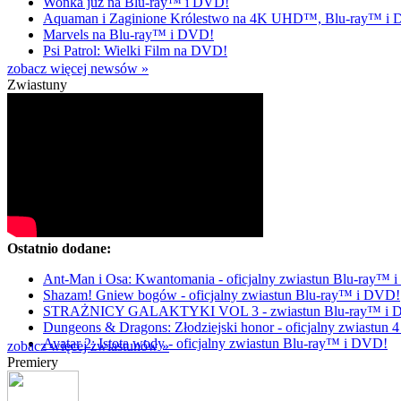
Wonka już na Blu-ray™ i DVD!
Aquaman i Zaginione Królestwo na 4K UHD™, Blu-ray™ i
Marvels na Blu-ray™ i DVD!
Psi Patrol: Wielki Film na DVD!
zobacz więcej newsów »
Zwiastuny
Ostatnio dodane:
Ant-Man i Osa: Kwantomania - oficjalny zwiastun Blu-ray™ 
Shazam! Gniew bogów - oficjalny zwiastun Blu-ray™ i DVD!
STRAŻNICY GALAKTYKI VOL 3 - zwiastun Blu-ray™ i
Dungeons & Dragons: Złodziejski honor - oficjalny zwiastu
Avatar 2: Istota wody - oficjalny zwiastun Blu-ray™ i DVD!
zobacz więcej zwiastunów »
Premiery