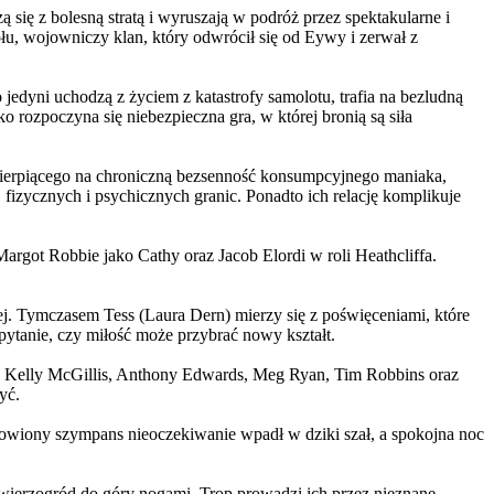
 się z bolesną stratą i wyruszają w podróż przez spektakularne i
, wojowniczy klan, który odwrócił się od Eywy i zerwał z
yni uchodzą z życiem z katastrofy samolotu, trafia na bezludną
rozpoczyna się niebezpieczna gra, w której bronią są siła
ierpiącego na chroniczną bezsenność konsumpcyjnego maniaka,
 fizycznych i psychicznych granic. Ponadto ich relację komplikuje
argot Robbie jako Cathy oraz Jacob Elordi w roli Heathcliffa.
ej. Tymczasem Tess (Laura Dern) mierzy się z poświęceniami, które
ytanie, czy miłość może przybrać nowy kształt.
er, Kelly McGillis, Anthony Edwards, Meg Ryan, Tim Robbins oraz
yć.
omowiony szympans nieoczekiwanie wpadł w dziki szał, a spokojna noc
ierzogród do góry nogami. Trop prowadzi ich przez nieznane