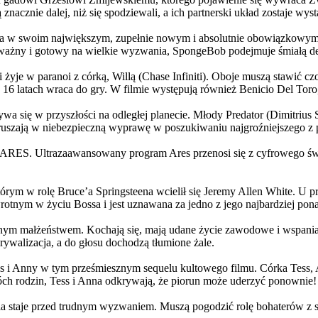
 znacznie dalej, niż się spodziewali, a ich partnerski układ zostaje w
życia w swoim największym, zupełnie nowym i absolutnie obowiązkowy
ażny i gotowy na wielkie wyzwania, SpongeBob podejmuje śmiałą dec
yje w paranoi z córką, Willą (Chase Infiniti). Oboje muszą stawić czoł
16 latach wraca do gry. W filmie występują również Benicio Del Toro,
grywa się w przyszłości na odległej planecie. Młody Predator (Dimitri
 ruszają w niebezpieczną wyprawę w poszukiwaniu najgroźniejszego z
: ARES. Ultrazaawansowany program Ares przenosi się z cyfrowego świ
rym w rolę Bruce’a Springsteena wcielił się Jeremy Allen White. U p
rotnym w życiu Bossa i jest uznawana za jedno z jego najbardziej po
jnym małżeństwem. Kochają się, mają udane życie zawodowe i wspaniałe
ywalizacja, a do głosu dochodzą tłumione żale.
 w tym prześmiesznym sequelu kultowego filmu. Córka Tess, Anna, 
h rodzin, Tess i Anna odkrywają, że piorun może uderzyć ponownie!
la staje przed trudnym wyzwaniem. Muszą pogodzić rolę bohaterów z s