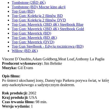
Tombstone (2BD 4K)
Tombstone (BD) Mocne kino akcji
Top Gun (BD)
Top Gun: Kolekcja 2 filmów BD
Top Gun: Kolekcja 2 filmów DVD
Top Gun: Maverick (2BD 4K) Steelbook Blue
Top Gun: Maverick (2BD 4K) Steelbook Gold
Top Gun: Maverick (BD)
Top Gun: Maverick (BD 4K)
Top Gun: Maverick (DVD)
Top Gun Steelbook - Edycja rocznicowa (BD)
Willow (BD 4K)
Vincent D`Onofrio,
Adam Goldberg,
Meat Loaf,
Anthony La Paglia
Producent wykonawczy:
Jim Behnke
Muzyka:
Gil Evans
Opis filmu:
Po śmierci ukochanej żony, Danny'ego Parkera porywa świat, w który
anty-narkotykowego a sadystycznym dealerem.
Rok produkcji:
2002
Kraj produkcji:
USA
Czas trwania filmu:
98 min.
Wersja wydania:
1