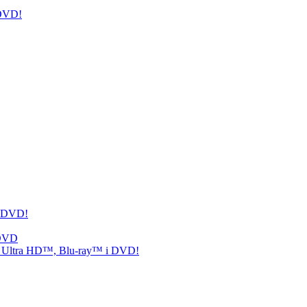
 DVD!
i DVD!
 DVD
n 4 Ultra HD™, Blu-ray™ i DVD!