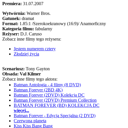
Premiera:
31.07.2007
Wytwórnia:
Warner Bros.
Gatunek:
dramat
Format:
1.85:1
/Szerokoekranowy (16:9)/
Anamorficzny
Kategoria filmu:
fabularny
Reżyser:
D.J. Caruso
Zobacz inne filmy tego reżysera:
Jestem numerem cztery
Złodziej życia
Scenariusz:
Tony Gayton
Obsada:
Val Kilmer
Zobacz inne filmy tego aktora:
Batman Antologia - 4 filmy (8 DVD)
Batman Forever (2BD 4K)
Batman Forever (2DVD) Kolekcja DC
Batman Forever (2DVD) Premium Collection
BATMAN FOREVER (BD) KOLEKCJA DC
więcej...
Batman Forever - Edycja Specjalna (2 DVD)
Czerwona planeta
Kiss Kiss Bang Bang