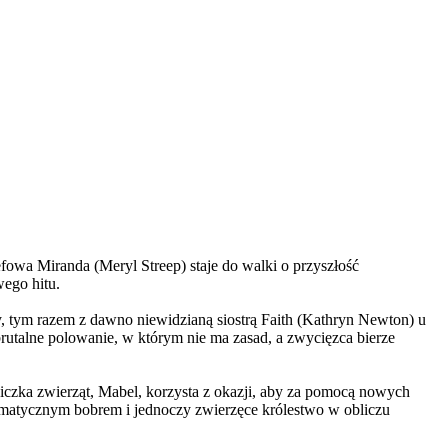
wa Miranda (Meryl Streep) staje do walki o przyszłość
wego hitu.
, tym razem z dawno niewidzianą siostrą Faith (Kathryn Newton) u
brutalne polowanie, w którym nie ma zasad, a zwycięzca bierze
czka zwierząt, Mabel, korzysta z okazji, aby za pomocą nowych
yzmatycznym bobrem i jednoczy zwierzęce królestwo w obliczu