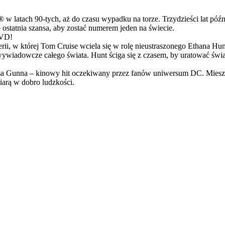
latach 90-tych, aż do czasu wypadku na torze. Trzydzieści lat późn
ostatnia szansa, aby zostać numerem jeden na świecie.
DVD!
serii, w której Tom Cruise wciela się w rolę nieustraszonego Ethana 
ci wywiadowcze całego świata. Hunt ściga się z czasem, by uratować świ
Gunna – kinowy hit oczekiwany przez fanów uniwersum DC. Mieszanka
arą w dobro ludzkości.