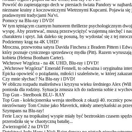
Powróć do zapierającego dech w piersiach świata Pandory w najbardzie
nieznane krainy z koczowniczymi Wietrznymi Kupcami. Pojawia się 
pradawnymi tradycjami Na'vi.
Pomocy na Blu-ray i DVD!
W tym tętniącym czarnym humorem thrillerze psychologicznym dwoje
wyspę. Aby przetrwać, muszą przezwyciężyć wzajemną niechęć i naucz
charakteru i spryt. Jak daleko się posuną, by wydostać się z tej mrocz
Podziemny krąg na 4K UHD!
Mroczna, przewrotna satyra Davida Finchera z Bradem Pittem i Ed
który poznaje cynicznego sprzedawcę mydła (Pitt). Razem wyruszają n
kobieta (Helena Bonham Carter).
Wichrowe Wzgórza - na 4K UHD, Blu-ray i DVD!
„Wichrowe Wzgórza” Emerald Fennell, to odważna i oryginalna interpr
Epicka opowieść o pożądaniu, miłości i szaleństwie, w której zakaza
Czy mnie słychac? Na Blu-ray i DVD!
W obliczu rozpadu małżeństwa i kryzysu wieku średniego Alex (Will 
poniosła dla rodziny. Sytuacja zmusza ich do radzenia sobie z wych
Top Gun - Steelbook BLU- RAY
Top Gun - kolekcjonerska wersja steelbook z okazji 40. rocznicy po
niezrównany Tom Cruise jako Maverick, młody amerykański as przestw
Szympans na Blu-ray!
Ferie Lucy na tropikalnej wyspie miały być beztroskim czasem spędz
przerodziła się w chaotyczną batalię...
Zwierzogród 2 na DVD!
Detektywi Judy Hops i Nick Bajer depczą po piętach nieuchwytnemu