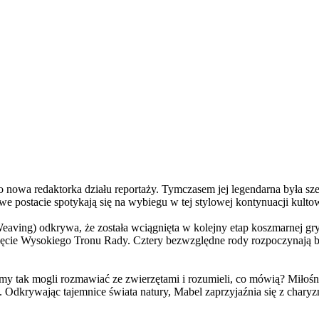
a redaktorka działu reportaży. Tymczasem jej legendarna była szefo
e postacie spotykają się na wybiegu w tej stylowej kontynuacji kulto
ving) odkrywa, że została wciągnięta w kolejny etap koszmarnej gry
 objęcie Wysokiego Tronu Rady. Cztery bezwzględne rody rozpoczynają 
 tak mogli rozmawiać ze zwierzętami i rozumieli, co mówią? Miłośni
. Odkrywając tajemnice świata natury, Mabel zaprzyjaźnia się z char