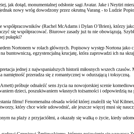
j, jak dotąd, monumentalnej odsłonie sagi Avatar. Jake i Neytiri mierzą
jednak nowy wróg dowodzony przez okrutną Varang - to Ludzie Popiołu
 współpracowników (Rachel McAdams i Dylan O’Brien), którzy jako jed
yć się współpracować. Biurowe zasady już tu nie obowiązują. Szybko 
nej pułapki?
wardem Nortonem w rolach głównych. Popisowy występ Nortona jako c
a buntowniczą, egzystencjalną krucjatę, która zaprowadzi ich na skraj
etacja jednej z najwspanialszych historii miłosnych wszech czasów. M
na namiętność przeradza się z romantycznej w odurzającą i toksyczną.
Arnett) próbuje odnaleźć sens życia na nowojorskiej scenie komediow
owaniem dzieci, poszukiwaniem własnych tożsamości i odpowiedzią na p
wstania filmu! Fenomenalna obsada wśród której znaleźli się Val Kilm
orzy, który chce wiele udowodnić, ale jeszcze więcej musi się naucz
onym na plaży z przyjaciółmi, a okazały się walką o życie, kiedy ud
 gadowi Grzesiowi Żmijewskiemu, którego pojawienie się wywraca Zw