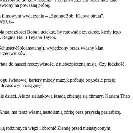
ystawiony na poważną próbę.
m filmowym wydarzeniu – „SpongeBob: Klątwa pirata”.
yzję...
a przeszłości Boba i uciekać, by ratować przyszłość, kiedy jego
 Regina Hall i Teyana Taylor.
us Schuster-Koloamatangi), wypędzony przez własny klan,
 przeciwników.
ata do naszej rzeczywistości z niebezpieczną misją. Czy ludzkość
rogu światowej kariery młody muzyk próbuje pogodzić presję
nadczasowych osiągnięć.
 dzieci. Ale za sielankową fasadą zbierają się chmury. Kariera Theo
ma teraz własną nastoletnią córkę oraz przyszłą pasierbicę.
iłą rodzinnych więzi i obronić Ziemię przed nienasyconym