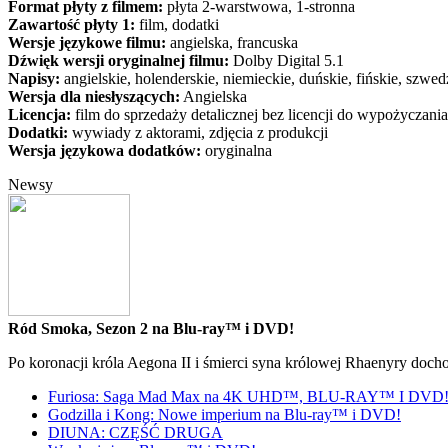
Format płyty z filmem:
płyta 2-warstwowa, 1-stronna
Zawartość płyty 1:
film, dodatki
Wersje językowe filmu:
angielska, francuska
Dźwięk wersji oryginalnej filmu:
Dolby Digital 5.1
Napisy:
angielskie, holenderskie, niemieckie, duńskie, fińskie, szwed
Wersja dla niesłyszących:
Angielska
Licencja:
film do sprzedaży detalicznej bez licencji do wypożyczania
Dodatki:
wywiady z aktorami, zdjęcia z produkcji
Wersja językowa dodatków:
oryginalna
Newsy
Ród Smoka, Sezon 2 na Blu-ray™ i DVD!
Po koronacji króla Aegona II i śmierci syna królowej Rhaenyry doch
Furiosa: Saga Mad Max na 4K UHD™, BLU-RAY™ I DVD
Godzilla i Kong: Nowe imperium na Blu-ray™ i DVD!
DIUNA: CZĘŚĆ DRUGA