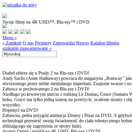
Twoje filmy na 4K UHD™, Blu-ray™ i DVD
Menu »
« Zamknij
O nas
Premiery
Zapowiedzi
Newsy
Katalog filmów
szukanie zaawansowane »
Diabeł ubiera się u Prady 2 na Blu-ray i DVD!
Andy Sachs (Anne Hathaway) powraca do magazynu „Runway” jako now
stworzonego przez siebie medialnego imperium. Znajome twarze i now
Zabawa w pochowanego 2 na Blu-ray i DVD!
Niedługo po krwawym starciu z rodziną Le Domas, Grace (Samara Wea
boku. Grace ma tylko jedną szansę na przeżycie, ocalenie siostry i
wszystko.
Hopnięci na DVD!
Zabawna, pełna przygód animacja Disney i Pixar na DVD. A gdybyśmy
technologii przenieść swoją świadomość do ciała robotycznego bobra
zbliżającego się zagrożenia ze strony ludzi.
Avatar: Ogień i popiół na 4K UHD, Blu-ray i DVD!