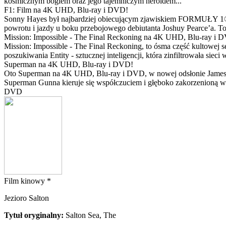
kosmicznym bogiem oraz jego tajemniczym heroldem...
F1: Film na 4K UHD, Blu-ray i DVD!
Sonny Hayes był najbardziej obiecującym zjawiskiem FORMUŁY 1® w 
powrotu i jazdy u boku przebojowego debiutanta Joshuy Pearce’a. To 
Mission: Impossible - The Final Reckoning na 4K UHD, Blu-ray i 
Mission: Impossible - The Final Reckoning, to ósma część kultowej 
poszukiwania Entity - sztucznej inteligencji, która zinfiltrowała sie
Superman na 4K UHD, Blu-ray i DVD!
Oto Superman na 4K UHD, Blu-ray i DVD, w nowej odsłonie Jamesa 
Superman Gunna kieruje się współczuciem i głęboko zakorzenioną wi
DVD
Film kinowy *
Jezioro Salton
Tytuł oryginalny:
Salton Sea, The