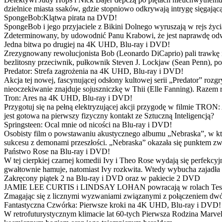
dzielnice miasta ssaków, gdzie stopniowo odkrywają intrygę sięgającą
SpongeBob:Klątwa pirata na DVD!
SpongeBob i jego przyjaciele z Bikini Dolnego wyruszają w rejs 
Zdeterminowany, by udowodnić Panu Krabowi, że jest naprawdę odw
Jedna bitwa po drugiej na 4K UHD, Blu-ray i DVD!
Zrezygnowany rewolucjonista Bob (Leonardo DiCaprio) pali trawkę i ż
bezlitosny przeciwnik, pułkownik Steven J. Lockjaw (Sean Penn), po 
Predator: Strefa zagrożenia na 4K UHD, Blu-ray i DVD!
Akcja tej nowej, fascynującej odsłony kultowej serii „Predator” roz
nieoczekiwanie znajduje sojuszniczkę w Thii (Elle Fanning). Razem
Tron: Ares na 4K UHD, Blu-ray i DVD!
Przygotuj się na pełną elektryzującej akcji przygodę w filmie TRON
jest gotowa na pierwszy fizyczny kontakt ze Sztuczną Inteligencją?
Springsteen: Ocal mnie od nicości na Blu-ray i DVD!
Osobisty film o powstawaniu akustycznego albumu „Nebraska”, w któ
sukcesu z demonami przeszłości. „Nebraska” okazała się punktem zw
Państwo Rose na Blu-ray i DVD!
W tej cierpkiej czarnej komedii Ivy i Theo Rose wydają się perfekcy
gwałtownie hamuje, natomiast Ivy rozkwita. Wtedy wybucha zajadła r
Zakręcony piątek 2 na Blu-ray i DVD oraz w pakiecie 2 DVD
JAMIE LEE CURTIS i LINDSAY LOHAN powracają w rolach Tess i Anny
Zmagając się z licznymi wyzwaniami związanymi z połączeniem dwóc
Fantastyczna Czwórka: Pierwsze kroki na 4K UHD, Blu-ray i DVD!
W retrofuturystycznym klimacie lat 60-tych Pierwsza Rodzina Marve