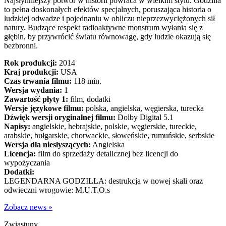
Najsłynniejszy potwór w historii powraca w wielkim stylu. Godzilla
to pełna doskonałych efektów specjalnych, poruszająca historia o
ludzkiej odwadze i pojednaniu w obliczu nieprzezwyciężonych sił
natury. Budzące respekt radioaktywne monstrum wyłania się z
głębin, by przywrócić światu równowagę, gdy ludzie okazują się
bezbronni.
Rok produkcji:
2014
Kraj produkcji:
USA
Czas trwania filmu:
118 min.
Wersja wydania:
1
Zawartość płyty 1:
film, dodatki
Wersje językowe filmu:
polska, angielska, węgierska, turecka
Dźwięk wersji oryginalnej filmu:
Dolby Digital 5.1
Napisy:
angielskie, hebrajskie, polskie, węgierskie, tureckie,
arabskie, bułgarskie, chorwackie, słoweńskie, rumuńskie, serbskie
Wersja dla niesłyszących:
Angielska
Licencja:
film do sprzedaży detalicznej bez licencji do
wypożyczania
Dodatki:
LEGENDARNA GODZILLA: destrukcja w nowej skali oraz
odwieczni wrogowie: M.U.T.O.s
Zobacz news »
Zwiastuny