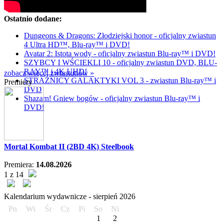
Ostatnio dodane:
Dungeons & Dragons: Złodziejski honor - oficjalny zwiastun
4 Ultra HD™, Blu-ray™ i DVD!
Avatar 2: Istota wody - oficjalny zwiastun Blu-ray™ i DVD!
SZYBCY I WŚCIEKLI 10 - oficjalny zwiastun DVD, BLU-
RAY™ i 4K UHD!
zobacz więcej zwiastunów »
STRAŻNICY GALAKTYKI VOL 3 - zwiastun Blu-ray™ i
Premiery
DVD
Shazam! Gniew bogów - oficjalny zwiastun Blu-ray™ i
DVD!
Mortal Kombat II (2BD 4K) Steelbook
Premiera:
14.08.2026
1 z 14
Kalendarium wydawnicze -
sierpień
2026
Pn
Wt
Śr
Cz
Pi
So
Ni
1
2