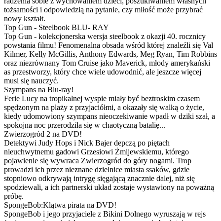
radzenia sobie z wychowaniem dzieci, poszukiwaniem własnych
tożsamości i odpowiedzią na pytanie, czy miłość może przybrać
nowy kształt.
Top Gun - Steelbook BLU- RAY
Top Gun - kolekcjonerska wersja steelbook z okazji 40. rocznicy
powstania filmu! Fenomenalna obsada wśród której znaleźli się Val
Kilmer, Kelly McGillis, Anthony Edwards, Meg Ryan, Tim Robbins
oraz niezrównany Tom Cruise jako Maverick, młody amerykański
as przestworzy, który chce wiele udowodnić, ale jeszcze więcej
musi się nauczyć.
Szympans na Blu-ray!
Ferie Lucy na tropikalnej wyspie miały być beztroskim czasem
spędzonym na plaży z przyjaciółmi, a okazały się walką o życie,
kiedy udomowiony szympans nieoczekiwanie wpadł w dziki szał, a
spokojna noc przerodziła się w chaotyczną batalię...
Zwierzogród 2 na DVD!
Detektywi Judy Hops i Nick Bajer depczą po piętach
nieuchwytnemu gadowi Grzesiowi Żmijewskiemu, którego
pojawienie się wywraca Zwierzogród do góry nogami. Trop
prowadzi ich przez nieznane dzielnice miasta ssaków, gdzie
stopniowo odkrywają intrygę sięgającą znacznie dalej, niż się
spodziewali, a ich partnerski układ zostaje wystawiony na poważną
próbę.
SpongeBob:Klątwa pirata na DVD!
SpongeBob i jego przyjaciele z Bikini Dolnego wyruszają w rejs