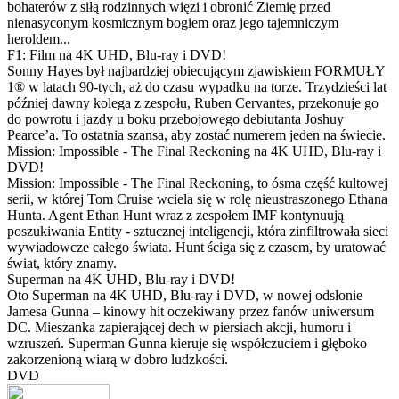
bohaterów z siłą rodzinnych więzi i obronić Ziemię przed
nienasyconym kosmicznym bogiem oraz jego tajemniczym
heroldem...
F1: Film na 4K UHD, Blu-ray i DVD!
Sonny Hayes był najbardziej obiecującym zjawiskiem FORMUŁY
1® w latach 90-tych, aż do czasu wypadku na torze. Trzydzieści lat
później dawny kolega z zespołu, Ruben Cervantes, przekonuje go
do powrotu i jazdy u boku przebojowego debiutanta Joshuy
Pearce’a. To ostatnia szansa, aby zostać numerem jeden na świecie.
Mission: Impossible - The Final Reckoning na 4K UHD, Blu-ray i
DVD!
Mission: Impossible - The Final Reckoning, to ósma część kultowej
serii, w której Tom Cruise wciela się w rolę nieustraszonego Ethana
Hunta. Agent Ethan Hunt wraz z zespołem IMF kontynuują
poszukiwania Entity - sztucznej inteligencji, która zinfiltrowała sieci
wywiadowcze całego świata. Hunt ściga się z czasem, by uratować
świat, który znamy.
Superman na 4K UHD, Blu-ray i DVD!
Oto Superman na 4K UHD, Blu-ray i DVD, w nowej odsłonie
Jamesa Gunna – kinowy hit oczekiwany przez fanów uniwersum
DC. Mieszanka zapierającej dech w piersiach akcji, humoru i
wzruszeń. Superman Gunna kieruje się współczuciem i głęboko
zakorzenioną wiarą w dobro ludzkości.
DVD