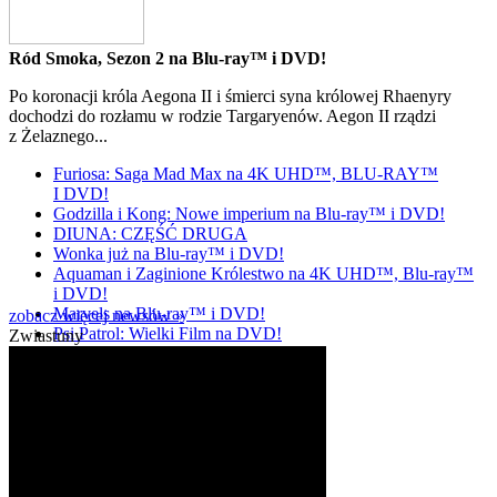
Ród Smoka, Sezon 2 na Blu-ray™ i DVD!
Po koronacji króla Aegona II i śmierci syna królowej Rhaenyry
dochodzi do rozłamu w rodzie Targaryenów. Aegon II rządzi
z Żelaznego...
Furiosa: Saga Mad Max na 4K UHD™, BLU-RAY™
I DVD!
Godzilla i Kong: Nowe imperium na Blu-ray™ i DVD!
DIUNA: CZĘŚĆ DRUGA
Wonka już na Blu-ray™ i DVD!
Aquaman i Zaginione Królestwo na 4K UHD™, Blu-ray™
i DVD!
Marvels na Blu-ray™ i DVD!
zobacz więcej newsów »
Psi Patrol: Wielki Film na DVD!
Zwiastuny