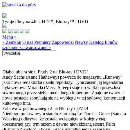
Twoje filmy na 4K UHD™, Blu-ray™ i DVD
Menu »
« Zamknij
O nas
Premiery
Zapowiedzi
Newsy
Katalog filmów
szukanie zaawansowane »
Diabeł ubiera się u Prady 2 na Blu-ray i DVD!
Andy Sachs (Anne Hathaway) powraca do magazynu „Runway”
jako nowa redaktorka działu reportaży. Tymczasem jej legendarna
była szefowa Miranda (Meryl Streep) staje do walki o przyszłość
stworzonego przez siebie medialnego imperium. Znajome twarze i
nowe postacie spotykają się na wybiegu w tej stylowej kontynuacji
kultowego hitu.
Zabawa w pochowanego 2 na Blu-ray i DVD!
Niedługo po krwawym starciu z rodziną Le Domas, Grace (Samara
Weaving) odkrywa, że została wciągnięta w kolejny etap
koszmarnej gry, tym razem z dawno niewidzianą siostrą Faith
(Kathryn Newton) u boku. Grace ma tylko jedną szansę na