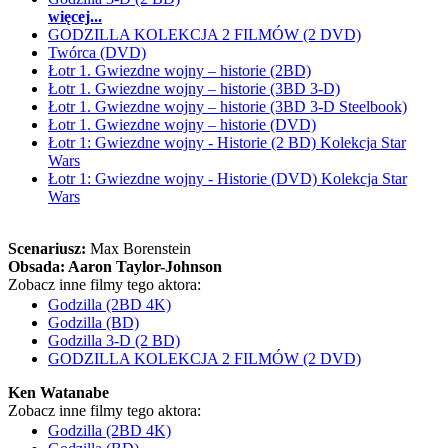
więcej...
GODZILLA KOLEKCJA 2 FILMÓW (2 DVD)
Twórca (DVD)
Łotr 1. Gwiezdne wojny – historie (2BD)
Łotr 1. Gwiezdne wojny – historie (3BD 3-D)
Łotr 1. Gwiezdne wojny – historie (3BD 3-D Steelbook)
Łotr 1. Gwiezdne wojny – historie (DVD)
Łotr 1: Gwiezdne wojny - Historie (2 BD) Kolekcja Star
Wars
Łotr 1: Gwiezdne wojny - Historie (DVD) Kolekcja Star
Wars
Scenariusz:
Max Borenstein
Obsada:
Aaron Taylor-Johnson
Zobacz inne filmy tego aktora:
Godzilla (2BD 4K)
Godzilla (BD)
Godzilla 3-D (2 BD)
GODZILLA KOLEKCJA 2 FILMÓW (2 DVD)
Ken Watanabe
Zobacz inne filmy tego aktora:
Godzilla (2BD 4K)