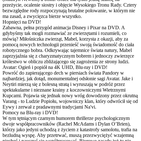
przeżycie, ocalenie siostry i objęcie Wysokiego Tronu Rady. Cztery
bezwzględne rody rozpoczynają brutalne polowanie, w którym nie
ma zasad, a zwycięzca bierze wszystko.
Hopnięci na DVD!
Zabawna, pełna przygód animacja Disney i Pixar na DVD. A
gdybyśmy tak mogli rozmawiać ze zwierzętami i rozumieli, co
mówią? Miłośniczka zwierząt, Mabel, korzysta z okazji, aby za
pomocą nowych technologii przenieść swoją świadomość do ciała
robotycznego bobra. Odkrywając tajemnice świata natury, Mabel
zaprzyjaźnia się z charyzmatycznym bobrem i jednoczy zwierzęce
królestwo w obliczu zbliżającego się zagrożenia ze strony ludzi.
Avatar: Ogień i popiół na 4K UHD, Blu-ray i DVD!
Powróć do zapierającego dech w piersiach świata Pandory w
najbardziej, jak dotąd, monumentalnej odsłonie sagi Avatar. Jake i
Neytiri mierzą się z bolesną stratą i wyruszają w podróż przez
spektakularne i nieznane krainy z koczowniczymi Wietrznymi
Kupcami. Pojawia się jednak nowy wróg dowodzony przez okrutną
Varang - to Ludzie Popiołu, wojowniczy klan, który odwrócił się od
Eywy i zerwał z pradawnymi tradycjami Na'vi.
Pomocy na Blu-ray i DVD!
W tym tętniącym czarnym humorem thrillerze psychologicznym
dwoje współpracowników (Rachel McAdams i Dylan O’Brien),
którzy jako jedyni uchodzą z życiem z katastrofy samolotu, trafia na
bezludną wyspę. Aby przetrwać, muszą przezwyciężyć wzajemną
niechęć i nauczyć się współpracować. Biurowe zasady już tu nie