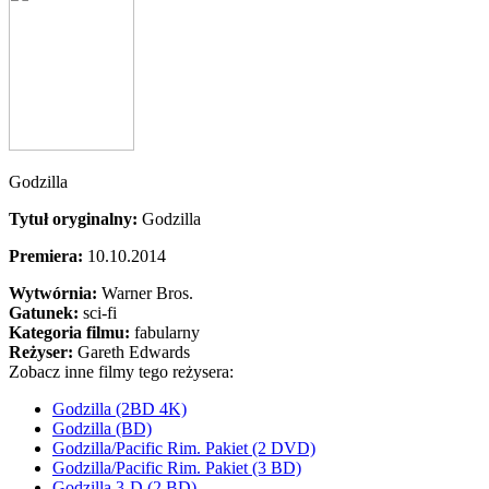
Godzilla
Tytuł oryginalny:
Godzilla
Premiera:
10.10.2014
Wytwórnia:
Warner Bros.
Gatunek:
sci-fi
Kategoria filmu:
fabularny
Reżyser:
Gareth Edwards
Zobacz inne filmy tego reżysera:
Godzilla (2BD 4K)
Godzilla (BD)
Godzilla/Pacific Rim. Pakiet (2 DVD)
Godzilla/Pacific Rim. Pakiet (3 BD)
Godzilla 3-D (2 BD)