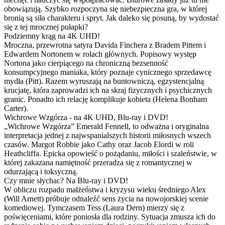
obowiązują. Szybko rozpoczyna się niebezpieczna gra, w której
bronią są siła charakteru i spryt. Jak daleko się posuną, by wydostać
się z tej mrocznej pułapki?
Podziemny krąg na 4K UHD!
Mroczna, przewrotna satyra Davida Finchera z Bradem Pittem i
Edwardem Nortonem w rolach głównych. Popisowy występ
Nortona jako cierpiącego na chroniczną bezsenność
konsumpcyjnego maniaka, który poznaje cynicznego sprzedawcę
mydła (Pitt). Razem wyruszają na buntowniczą, egzystencjalną
krucjatę, która zaprowadzi ich na skraj fizycznych i psychicznych
granic. Ponadto ich relację komplikuje kobieta (Helena Bonham
Carter).
Wichrowe Wzgórza - na 4K UHD, Blu-ray i DVD!
„Wichrowe Wzgórza” Emerald Fennell, to odważna i oryginalna
interpretacja jednej z najwspanialszych historii miłosnych wszech
czasów. Margot Robbie jako Cathy oraz Jacob Elordi w roli
Heathcliffa. Epicka opowieść o pożądaniu, miłości i szaleństwie, w
której zakazana namiętność przeradza się z romantycznej w
odurzającą i toksyczną.
Czy mnie słychac? Na Blu-ray i DVD!
W obliczu rozpadu małżeństwa i kryzysu wieku średniego Alex
(Will Arnett) próbuje odnaleźć sens życia na nowojorskiej scenie
komediowej. Tymczasem Tess (Laura Dern) mierzy się z
poświęceniami, które poniosła dla rodziny. Sytuacja zmusza ich do