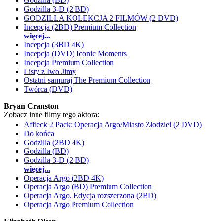
Godzilla (BD)
Godzilla 3-D (2 BD)
GODZILLA KOLEKCJA 2 FILMÓW (2 DVD)
Incepcja (2BD) Premium Collection
więcej...
Incepcja (3BD 4K)
Incepcja (DVD) Iconic Moments
Incepcja Premium Collection
Listy z Iwo Jimy
Ostatni samuraj The Premium Collection
Twórca (DVD)
Bryan Cranston
Zobacz inne filmy tego aktora:
Affleck 2 Pack: Operacja Argo/Miasto Złodziei (2 DVD)
Do końca
Godzilla (2BD 4K)
Godzilla (BD)
Godzilla 3-D (2 BD)
więcej...
Operacja Argo (2BD 4K)
Operacja Argo (BD) Premium Collection
Operacja Argo. Edycja rozszerzona (2BD)
Operacja Argo Premium Collection