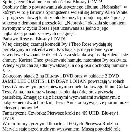
Springsteen: Ocal mnie od nicości na Blu-ray i DVD!
Osobisty film o powstawaniu akustycznego albumu „Nebraska”, w
którym w rolę Bruce’a Springsteena wcielił się Jeremy Allen White.
U progu światowej kariery młody muzyk próbuje pogodzić presję
sukcesu z demonami przeszłości. „Nebraska” okazała się punktem
zwrotnym w życiu Bossa i jest uznawana za jedno z jego
najbardziej ponadczasowych osiągnięć.
Państwo Rose na Blu-ray i DVD!
W tej cierpkiej czarnej komedii Ivy i Theo Rose wydają się
perfekcyjnym małżeństwem. Kochają się, mają udane życie
zawodowe i wspaniałe dzieci. Ale za sielankową fasadą zbierają się
chmury. Kariera Theo gwałtownie hamuje, natomiast Ivy rozkwita.
Wtedy wybucha zajadła rywalizacja, a do głosu dochodzą tłumione
żale.
Zakręcony piątek 2 na Blu-ray i DVD oraz w pakiecie 2 DVD
JAMIE LEE CURTIS i LINDSAY LOHAN powracają w rolach
Tess i Anny w tym prześmiesznym sequelu kultowego filmu. Córka
Tess, Anna, ma teraz własną nastoletnią córkę oraz przyszłą
pasierbicę. Zmagając się z licznymi wyzwaniami związanymi z
połączeniem dwóch rodzin, Tess i Anna odkrywają, że piorun może
uderzyć ponownie!
Fantastyczna Czwórka: Pierwsze kroki na 4K UHD, Blu-ray i
DVD!
W retrofuturystycznym klimacie lat 60-tych Pierwsza Rodzina
Marvela staje przed trudnym wyzwaniem. Muszą pogodzić rolę