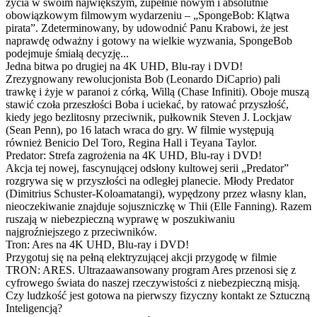
życia w swoim największym, zupełnie nowym i absolutnie
obowiązkowym filmowym wydarzeniu – „SpongeBob: Klątwa
pirata”. Zdeterminowany, by udowodnić Panu Krabowi, że jest
naprawdę odważny i gotowy na wielkie wyzwania, SpongeBob
podejmuje śmiałą decyzję...
Jedna bitwa po drugiej na 4K UHD, Blu-ray i DVD!
Zrezygnowany rewolucjonista Bob (Leonardo DiCaprio) pali
trawkę i żyje w paranoi z córką, Willą (Chase Infiniti). Oboje muszą
stawić czoła przeszłości Boba i uciekać, by ratować przyszłość,
kiedy jego bezlitosny przeciwnik, pułkownik Steven J. Lockjaw
(Sean Penn), po 16 latach wraca do gry. W filmie występują
również Benicio Del Toro, Regina Hall i Teyana Taylor.
Predator: Strefa zagrożenia na 4K UHD, Blu-ray i DVD!
Akcja tej nowej, fascynującej odsłony kultowej serii „Predator”
rozgrywa się w przyszłości na odległej planecie. Młody Predator
(Dimitrius Schuster-Koloamatangi), wypędzony przez własny klan,
nieoczekiwanie znajduje sojuszniczkę w Thii (Elle Fanning). Razem
ruszają w niebezpieczną wyprawę w poszukiwaniu
najgroźniejszego z przeciwników.
Tron: Ares na 4K UHD, Blu-ray i DVD!
Przygotuj się na pełną elektryzującej akcji przygodę w filmie
TRON: ARES. Ultrazaawansowany program Ares przenosi się z
cyfrowego świata do naszej rzeczywistości z niebezpieczną misją.
Czy ludzkość jest gotowa na pierwszy fizyczny kontakt ze Sztuczną
Inteligencją?