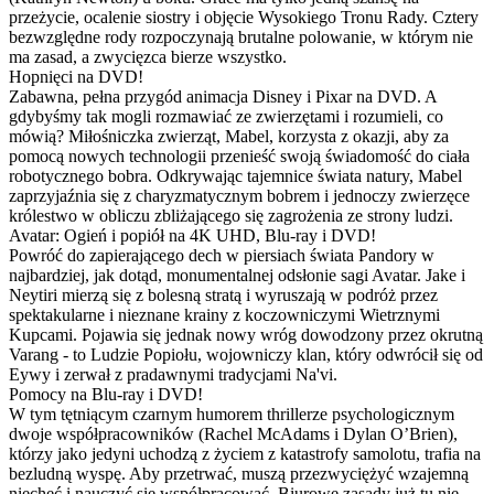
przeżycie, ocalenie siostry i objęcie Wysokiego Tronu Rady. Cztery
bezwzględne rody rozpoczynają brutalne polowanie, w którym nie
ma zasad, a zwycięzca bierze wszystko.
Hopnięci na DVD!
Zabawna, pełna przygód animacja Disney i Pixar na DVD. A
gdybyśmy tak mogli rozmawiać ze zwierzętami i rozumieli, co
mówią? Miłośniczka zwierząt, Mabel, korzysta z okazji, aby za
pomocą nowych technologii przenieść swoją świadomość do ciała
robotycznego bobra. Odkrywając tajemnice świata natury, Mabel
zaprzyjaźnia się z charyzmatycznym bobrem i jednoczy zwierzęce
królestwo w obliczu zbliżającego się zagrożenia ze strony ludzi.
Avatar: Ogień i popiół na 4K UHD, Blu-ray i DVD!
Powróć do zapierającego dech w piersiach świata Pandory w
najbardziej, jak dotąd, monumentalnej odsłonie sagi Avatar. Jake i
Neytiri mierzą się z bolesną stratą i wyruszają w podróż przez
spektakularne i nieznane krainy z koczowniczymi Wietrznymi
Kupcami. Pojawia się jednak nowy wróg dowodzony przez okrutną
Varang - to Ludzie Popiołu, wojowniczy klan, który odwrócił się od
Eywy i zerwał z pradawnymi tradycjami Na'vi.
Pomocy na Blu-ray i DVD!
W tym tętniącym czarnym humorem thrillerze psychologicznym
dwoje współpracowników (Rachel McAdams i Dylan O’Brien),
którzy jako jedyni uchodzą z życiem z katastrofy samolotu, trafia na
bezludną wyspę. Aby przetrwać, muszą przezwyciężyć wzajemną
niechęć i nauczyć się współpracować. Biurowe zasady już tu nie