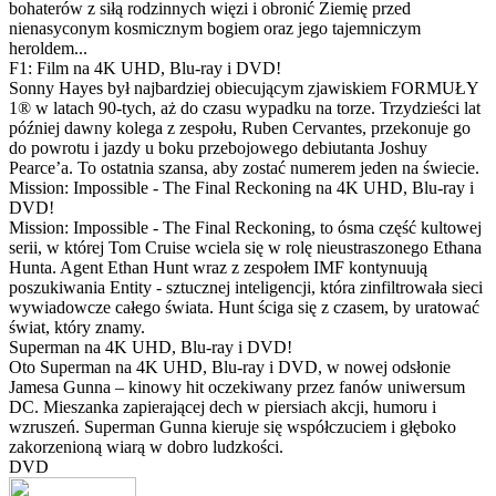
bohaterów z siłą rodzinnych więzi i obronić Ziemię przed
nienasyconym kosmicznym bogiem oraz jego tajemniczym
heroldem...
F1: Film na 4K UHD, Blu-ray i DVD!
Sonny Hayes był najbardziej obiecującym zjawiskiem FORMUŁY
1® w latach 90-tych, aż do czasu wypadku na torze. Trzydzieści lat
później dawny kolega z zespołu, Ruben Cervantes, przekonuje go
do powrotu i jazdy u boku przebojowego debiutanta Joshuy
Pearce’a. To ostatnia szansa, aby zostać numerem jeden na świecie.
Mission: Impossible - The Final Reckoning na 4K UHD, Blu-ray i
DVD!
Mission: Impossible - The Final Reckoning, to ósma część kultowej
serii, w której Tom Cruise wciela się w rolę nieustraszonego Ethana
Hunta. Agent Ethan Hunt wraz z zespołem IMF kontynuują
poszukiwania Entity - sztucznej inteligencji, która zinfiltrowała sieci
wywiadowcze całego świata. Hunt ściga się z czasem, by uratować
świat, który znamy.
Superman na 4K UHD, Blu-ray i DVD!
Oto Superman na 4K UHD, Blu-ray i DVD, w nowej odsłonie
Jamesa Gunna – kinowy hit oczekiwany przez fanów uniwersum
DC. Mieszanka zapierającej dech w piersiach akcji, humoru i
wzruszeń. Superman Gunna kieruje się współczuciem i głęboko
zakorzenioną wiarą w dobro ludzkości.
DVD