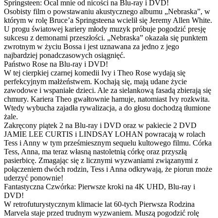
Springsteen: Ocal mnie od nicości na Blu-ray i DVD!
Osobisty film o powstawaniu akustycznego albumu „Nebraska”, w
którym w rolę Bruce’a Springsteena wcielił się Jeremy Allen White.
U progu światowej kariery młody muzyk próbuje pogodzić presję
sukcesu z demonami przeszłości. „Nebraska” okazała się punktem
zwrotnym w życiu Bossa i jest uznawana za jedno z jego
najbardziej ponadczasowych osiągnięć.
Państwo Rose na Blu-ray i DVD!
W tej cierpkiej czarnej komedii Ivy i Theo Rose wydają się
perfekcyjnym małżeństwem. Kochają się, mają udane życie
zawodowe i wspaniałe dzieci. Ale za sielankową fasadą zbierają się
chmury. Kariera Theo gwałtownie hamuje, natomiast Ivy rozkwita.
Wtedy wybucha zajadła rywalizacja, a do głosu dochodzą tłumione
żale.
Zakręcony piątek 2 na Blu-ray i DVD oraz w pakiecie 2 DVD
JAMIE LEE CURTIS i LINDSAY LOHAN powracają w rolach
Tess i Anny w tym prześmiesznym sequelu kultowego filmu. Córka
Tess, Anna, ma teraz własną nastoletnią córkę oraz przyszłą
pasierbicę. Zmagając się z licznymi wyzwaniami związanymi z
połączeniem dwóch rodzin, Tess i Anna odkrywają, że piorun może
uderzyć ponownie!
Fantastyczna Czwórka: Pierwsze kroki na 4K UHD, Blu-ray i
DVD!
W retrofuturystycznym klimacie lat 60-tych Pierwsza Rodzina
Marvela staje przed trudnym wyzwaniem. Muszą pogodzić rolę