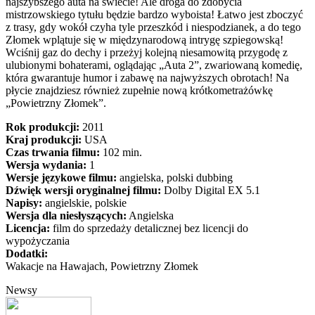
najszybszego auta na świecie! Ale droga do zdobycia
mistrzowskiego tytułu będzie bardzo wyboista! Łatwo jest zboczyć
z trasy, gdy wokół czyha tyle przeszkód i niespodzianek, a do tego
Złomek wplątuje się w międzynarodową intrygę szpiegowską!
Wciśnij gaz do dechy i przeżyj kolejną niesamowitą przygodę z
ulubionymi bohaterami, oglądając „Auta 2”, zwariowaną komedię,
która gwarantuje humor i zabawę na najwyższych obrotach! Na
płycie znajdziesz również zupełnie nową krótkometrażówkę
„Powietrzny Złomek”.
Rok produkcji:
2011
Kraj produkcji:
USA
Czas trwania filmu:
102 min.
Wersja wydania:
1
Wersje językowe filmu:
angielska, polski dubbing
Dźwięk wersji oryginalnej filmu:
Dolby Digital EX 5.1
Napisy:
angielskie, polskie
Wersja dla niesłyszących:
Angielska
Licencja:
film do sprzedaży detalicznej bez licencji do
wypożyczania
Dodatki:
Wakacje na Hawajach, Powietrzny Złomek
Newsy