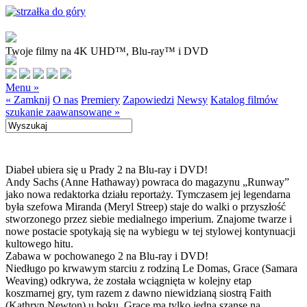
Twoje filmy na 4K UHD™, Blu-ray™ i DVD
Menu »
« Zamknij
O nas
Premiery
Zapowiedzi
Newsy
Katalog filmów
szukanie zaawansowane »
Diabeł ubiera się u Prady 2 na Blu-ray i DVD!
Andy Sachs (Anne Hathaway) powraca do magazynu „Runway”
jako nowa redaktorka działu reportaży. Tymczasem jej legendarna
była szefowa Miranda (Meryl Streep) staje do walki o przyszłość
stworzonego przez siebie medialnego imperium. Znajome twarze i
nowe postacie spotykają się na wybiegu w tej stylowej kontynuacji
kultowego hitu.
Zabawa w pochowanego 2 na Blu-ray i DVD!
Niedługo po krwawym starciu z rodziną Le Domas, Grace (Samara
Weaving) odkrywa, że została wciągnięta w kolejny etap
koszmarnej gry, tym razem z dawno niewidzianą siostrą Faith
(Kathryn Newton) u boku. Grace ma tylko jedną szansę na