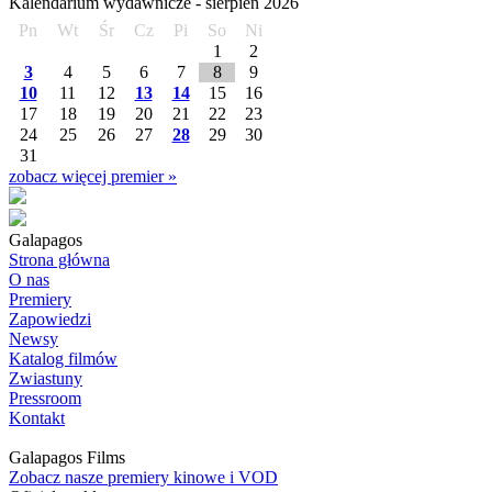
Kalendarium wydawnicze -
sierpień
2026
Pn
Wt
Śr
Cz
Pi
So
Ni
1
2
3
4
5
6
7
8
9
10
11
12
13
14
15
16
17
18
19
20
21
22
23
24
25
26
27
28
29
30
31
zobacz więcej premier »
Galapagos
Strona główna
O nas
Premiery
Zapowiedzi
Newsy
Katalog filmów
Zwiastuny
Pressroom
Kontakt
Galapagos Films
Zobacz nasze premiery kinowe i VOD