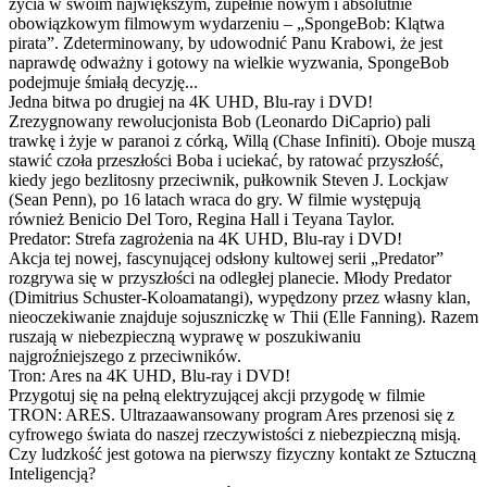
życia w swoim największym, zupełnie nowym i absolutnie
obowiązkowym filmowym wydarzeniu – „SpongeBob: Klątwa
pirata”. Zdeterminowany, by udowodnić Panu Krabowi, że jest
naprawdę odważny i gotowy na wielkie wyzwania, SpongeBob
podejmuje śmiałą decyzję...
Jedna bitwa po drugiej na 4K UHD, Blu-ray i DVD!
Zrezygnowany rewolucjonista Bob (Leonardo DiCaprio) pali
trawkę i żyje w paranoi z córką, Willą (Chase Infiniti). Oboje muszą
stawić czoła przeszłości Boba i uciekać, by ratować przyszłość,
kiedy jego bezlitosny przeciwnik, pułkownik Steven J. Lockjaw
(Sean Penn), po 16 latach wraca do gry. W filmie występują
również Benicio Del Toro, Regina Hall i Teyana Taylor.
Predator: Strefa zagrożenia na 4K UHD, Blu-ray i DVD!
Akcja tej nowej, fascynującej odsłony kultowej serii „Predator”
rozgrywa się w przyszłości na odległej planecie. Młody Predator
(Dimitrius Schuster-Koloamatangi), wypędzony przez własny klan,
nieoczekiwanie znajduje sojuszniczkę w Thii (Elle Fanning). Razem
ruszają w niebezpieczną wyprawę w poszukiwaniu
najgroźniejszego z przeciwników.
Tron: Ares na 4K UHD, Blu-ray i DVD!
Przygotuj się na pełną elektryzującej akcji przygodę w filmie
TRON: ARES. Ultrazaawansowany program Ares przenosi się z
cyfrowego świata do naszej rzeczywistości z niebezpieczną misją.
Czy ludzkość jest gotowa na pierwszy fizyczny kontakt ze Sztuczną
Inteligencją?