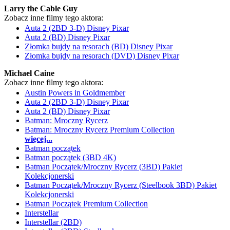
Larry the Cable Guy
Zobacz inne filmy tego aktora:
Auta 2 (2BD 3-D) Disney Pixar
Auta 2 (BD) Disney Pixar
Złomka bujdy na resorach (BD) Disney Pixar
Złomka bujdy na resorach (DVD) Disney Pixar
Michael Caine
Zobacz inne filmy tego aktora:
Austin Powers in Goldmember
Auta 2 (2BD 3-D) Disney Pixar
Auta 2 (BD) Disney Pixar
Batman: Mroczny Rycerz
Batman: Mroczny Rycerz Premium Collection
więcej...
Batman początek
Batman początek (3BD 4K)
Batman Początek/Mroczny Rycerz (3BD) Pakiet
Kolekcjonerski
Batman Początek/Mroczny Rycerz (Steelbook 3BD) Pakiet
Kolekcjonerski
Batman Początek Premium Collection
Interstellar
Interstellar (2BD)