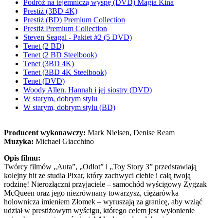
Podróż na tejemniczą wyspę (DVD) Magia Kina
Prestiż (3BD 4K)
Prestiż (BD) Premium Collection
Prestiż Premium Collection
Steven Seagal - Pakiet #2 (5 DVD)
Tenet (2 BD)
Tenet (2 BD Steelbook)
Tenet (3BD 4K)
Tenet (3BD 4K Steelbook)
Tenet (DVD)
Woody Allen. Hannah i jej siostry (DVD)
W starym, dobrym stylu
W starym, dobrym stylu (BD)
Producent wykonawczy:
Mark Nielsen, Denise Ream
Muzyka:
Michael Giacchino
Opis filmu:
Twórcy filmów „Auta”, „Odlot” i „Toy Story 3” przedstawiają
kolejny hit ze studia Pixar, który zachwyci ciebie i całą twoją
rodzinę! Nierozłączni przyjaciele – samochód wyścigowy Zygzak
McQueen oraz jego niezrównany towarzysz, ciężarówka
holownicza imieniem Złomek – wyruszają za granicę, aby wziąć
udział w prestiżowym wyścigu, którego celem jest wyłonienie