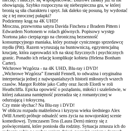
obowiązują. Szybko rozpoczyna się niebezpieczna gra, w której
bronią są siła charakteru i spryt. Jak daleko się posuną, by wydostać
się z tej mrocznej pułapki?
Podziemny krąg na 4K UHD!
Mroczna, przewrotna satyra Davida Finchera z Bradem Pittem i
Edwardem Nortonem w rolach głównych. Popisowy występ
Nortona jako cierpiącego na chroniczną bezsenność
konsumpcyjnego maniaka, który poznaje cynicznego sprzedawcę
mydła (Pitt). Razem wyruszają na buntowniczą, egzystencjalną
krucjatę, która zaprowadzi ich na skraj fizycznych i psychicznych
granic. Ponadto ich relację komplikuje kobieta (Helena Bonham
Carter).
Wichrowe Wzgórza - na 4K UHD, Blu-ray i DVD!
„Wichrowe Wzgórza” Emerald Fennell, to odważna i oryginalna
interpretacja jednej z najwspanialszych historii miłosnych wszech
czasów. Margot Robbie jako Cathy oraz Jacob Elordi w roli
Heathcliffa. Epicka opowieść o pożądaniu, miłości i szaleństwie, w
której zakazana namiętność przeradza się z romantycznej w
odurzającą i toksyczną.
Czy mnie słychac? Na Blu-ray i DVD!
W obliczu rozpadu małżeństwa i kryzysu wieku średniego Alex
(Will Arnett) próbuje odnaleźć sens życia na nowojorskiej scenie
komediowej. Tymczasem Tess (Laura Dern) mierzy się z
poświęceniami, które poniosła dla rodziny. Sytuacja zmusza ich do