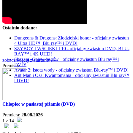
Ostatnio dodane:
Dungeons & Dragons: Złodziejski honor - oficjalny zwiastun
4 Ultra HD™, Blu-ray™ i DVD!
SZYBCY I WŚCIEKLI 10 - oficjalny zwiastun DVD, BLU-
RAY™ i 4K UHD!
Shazam! Gniew bogów - oficjalny zwiastun Blu-ray™ i
zobacz więcej zwiastunów »
DVD!
Premiery
Avatar 2: Istota wody - oficjalny zwiastun Blu-ray™ i DVD!
Ant-Man i Osa: Kwantomania - oficjalny zwiastun Blu-ray™
i DVD!
Chłopiec w pasiastej piżamie (DVD)
Premiera:
28.08.2026
1 z 14