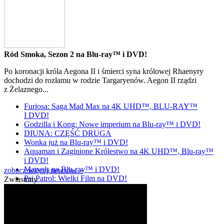
Ród Smoka, Sezon 2 na Blu-ray™ i DVD!
Po koronacji króla Aegona II i śmierci syna królowej Rhaenyry
dochodzi do rozłamu w rodzie Targaryenów. Aegon II rządzi
z Żelaznego...
Furiosa: Saga Mad Max na 4K UHD™, BLU-RAY™
I DVD!
Godzilla i Kong: Nowe imperium na Blu-ray™ i DVD!
DIUNA: CZĘŚĆ DRUGA
Wonka już na Blu-ray™ i DVD!
Aquaman i Zaginione Królestwo na 4K UHD™, Blu-ray™
i DVD!
Marvels na Blu-ray™ i DVD!
zobacz więcej newsów »
Psi Patrol: Wielki Film na DVD!
Zwiastuny