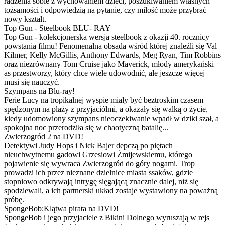
radzenia sobie z wychowaniem dzieci, poszukiwaniem własnych
tożsamości i odpowiedzią na pytanie, czy miłość może przybrać
nowy kształt.
Top Gun - Steelbook BLU- RAY
Top Gun - kolekcjonerska wersja steelbook z okazji 40. rocznicy
powstania filmu! Fenomenalna obsada wśród której znaleźli się Val
Kilmer, Kelly McGillis, Anthony Edwards, Meg Ryan, Tim Robbins
oraz niezrównany Tom Cruise jako Maverick, młody amerykański
as przestworzy, który chce wiele udowodnić, ale jeszcze więcej
musi się nauczyć.
Szympans na Blu-ray!
Ferie Lucy na tropikalnej wyspie miały być beztroskim czasem
spędzonym na plaży z przyjaciółmi, a okazały się walką o życie,
kiedy udomowiony szympans nieoczekiwanie wpadł w dziki szał, a
spokojna noc przerodziła się w chaotyczną batalię...
Zwierzogród 2 na DVD!
Detektywi Judy Hops i Nick Bajer depczą po piętach
nieuchwytnemu gadowi Grzesiowi Żmijewskiemu, którego
pojawienie się wywraca Zwierzogród do góry nogami. Trop
prowadzi ich przez nieznane dzielnice miasta ssaków, gdzie
stopniowo odkrywają intrygę sięgającą znacznie dalej, niż się
spodziewali, a ich partnerski układ zostaje wystawiony na poważną
próbę.
SpongeBob:Klątwa pirata na DVD!
SpongeBob i jego przyjaciele z Bikini Dolnego wyruszają w rejs