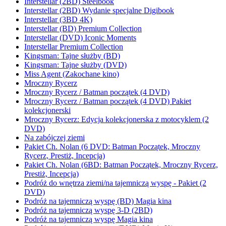
Interstellar (2BD) Steelbook
Interstellar (2BD) Wydanie specjalne Digibook
Interstellar (3BD 4K)
Interstellar (BD) Premium Collection
Interstellar (DVD) Iconic Moments
Interstellar Premium Collection
Kingsman: Tajne służby (BD)
Kingsman: Tajne służby (DVD)
Miss Agent (Zakochane kino)
Mroczny Rycerz
Mroczny Rycerz / Batman początek (4 DVD)
Mroczny Rycerz / Batman początek (4 DVD) Pakiet
kolekcjonerski
Mroczny Rycerz: Edycja kolekcjonerska z motocyklem (2
DVD)
Na zabójczej ziemi
Pakiet Ch. Nolan (6 DVD: Batman Początek, Mroczny
Rycerz, Prestiż, Incepcja)
Pakiet Ch. Nolan (6BD: Batman Początek, Mroczny Rycerz,
Prestiż, Incepcja)
Podróż do wnętrza ziemi/na tajemniczą wyspę - Pakiet (2
DVD)
Podróż na tajemniczą wyspę (BD) Magia kina
Podróż na tajemniczą wyspę 3-D (2BD)
Podróż na tajemniczą wyspę Magia kina