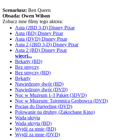
Scenariusz:
Ben Queen
Obsada:
Owen Wilson
Zobacz inne filmy tego aktora:
Auta (2BD 3-D) Disney Pixar
Auta (BD) Disney Pixar
Auta (DVD) Disney Pixar
Auta 2 (2BD 3-D) Disney Pixar
Auta 2 (BD) Disney Pixar
więcej...
Bekarty (BD)
Bez smyczy
Bez smyczy (BD)
Bękarty
Nawiedzony dwór (BD)
Nawiedzony dwór (DVD)
Noc w Muzeum 1-3 Pakiet (3DVD)
Noc w Muzeum: Tajemnica Grobowca (DVD)
Pociąg do Darjeeling (DVD)
Polowanie na druhny (Zakochane Kino)
Wada ukryta
Wada ukryta (BD)
Wyjdź za mnie (BD)
Wyjdź za mnie (DVD)