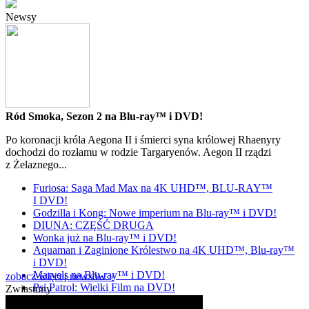
Newsy
Ród Smoka, Sezon 2 na Blu-ray™ i DVD!
Po koronacji króla Aegona II i śmierci syna królowej Rhaenyry
dochodzi do rozłamu w rodzie Targaryenów. Aegon II rządzi
z Żelaznego...
Furiosa: Saga Mad Max na 4K UHD™, BLU-RAY™
I DVD!
Godzilla i Kong: Nowe imperium na Blu-ray™ i DVD!
DIUNA: CZĘŚĆ DRUGA
Wonka już na Blu-ray™ i DVD!
Aquaman i Zaginione Królestwo na 4K UHD™, Blu-ray™
i DVD!
Marvels na Blu-ray™ i DVD!
zobacz więcej newsów »
Psi Patrol: Wielki Film na DVD!
Zwiastuny