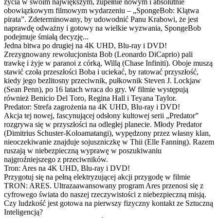
życia w swoim największym, zupełnie nowym i absolutnie
obowiązkowym filmowym wydarzeniu – „SpongeBob: Klątwa
pirata”. Zdeterminowany, by udowodnić Panu Krabowi, że jest
naprawdę odważny i gotowy na wielkie wyzwania, SpongeBob
podejmuje śmiałą decyzję...
Jedna bitwa po drugiej na 4K UHD, Blu-ray i DVD!
Zrezygnowany rewolucjonista Bob (Leonardo DiCaprio) pali
trawkę i żyje w paranoi z córką, Willą (Chase Infiniti). Oboje muszą
stawić czoła przeszłości Boba i uciekać, by ratować przyszłość,
kiedy jego bezlitosny przeciwnik, pułkownik Steven J. Lockjaw
(Sean Penn), po 16 latach wraca do gry. W filmie występują
również Benicio Del Toro, Regina Hall i Teyana Taylor.
Predator: Strefa zagrożenia na 4K UHD, Blu-ray i DVD!
Akcja tej nowej, fascynującej odsłony kultowej serii „Predator”
rozgrywa się w przyszłości na odległej planecie. Młody Predator
(Dimitrius Schuster-Koloamatangi), wypędzony przez własny klan,
nieoczekiwanie znajduje sojuszniczkę w Thii (Elle Fanning). Razem
ruszają w niebezpieczną wyprawę w poszukiwaniu
najgroźniejszego z przeciwników.
Tron: Ares na 4K UHD, Blu-ray i DVD!
Przygotuj się na pełną elektryzującej akcji przygodę w filmie
TRON: ARES. Ultrazaawansowany program Ares przenosi się z
cyfrowego świata do naszej rzeczywistości z niebezpieczną misją.
Czy ludzkość jest gotowa na pierwszy fizyczny kontakt ze Sztuczną
Inteligencją?