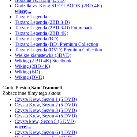
Godzilla vs. Kong (DVD)
Godzilla vs. Kong STEELBOOK (2BD 4K)
więcej...
Tarzan: Legenda
Tarzan: Legenda (2BD 3-D)
Tarzan: Legenda (2BD 3-D) Futurepack
Tarzan: Legenda (2BD 4K)
Tarzan: Legenda (BD)
Tarzan: Legenda (BD) Premium Collection
Tarzan: Legenda (DVD) Premium Collection
Wielkie kłamstewka (3DVD)
Wiking (2 BD 4K) Steelbook
Wiking (2BD 4K)
Wiking (BD)
Wiking (DVD)
Carrie Preston,
Sam Trammell
Zobacz inne filmy tego aktora:
Czysta Krew, Sezon 1 (5 DVD)
Czysta Krew, Sezon 2 (5 DVD)
Czysta Krew, Sezon 3 (5 DVD)
Czysta Krew, Sezon 4 (5 DVD)
Czysta krew, Sezon 5 (5 DVD)
więcej...
Czysta Krew, Sezon 6 (4 DVD)