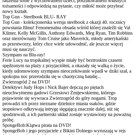
radzenia sobie z wychowaniem dzieci, poszukiwaniem własnych
tożsamości i odpowiedzią na pytanie, czy miłość może przybrać
nowy kształt.
Top Gun - Steelbook BLU- RAY
Top Gun - kolekcjonerska wersja steelbook z okazji 40. rocznicy
powstania filmu! Fenomenalna obsada wśród której znaleźli się Val
Kilmer, Kelly McGillis, Anthony Edwards, Meg Ryan, Tim Robbins
oraz niezrównany Tom Cruise jako Maverick, młody amerykański
as przestworzy, który chce wiele udowodnić, ale jeszcze więcej
musi się nauczyć.
Szympans na Blu-ray!
Ferie Lucy na tropikalnej wyspie miały być beztroskim czasem
spędzonym na plaży z przyjaciółmi, a okazały się walką o życie,
kiedy udomowiony szympans nieoczekiwanie wpadł w dziki szał, a
spokojna noc przerodziła się w chaotyczną batalię...
Zwierzogród 2 na DVD!
Detektywi Judy Hops i Nick Bajer depczą po piętach
nieuchwytnemu gadowi Grzesiowi Żmijewskiemu, którego
pojawienie się wywraca Zwierzogród do góry nogami. Trop
prowadzi ich przez nieznane dzielnice miasta ssaków, gdzie
stopniowo odkrywają intrygę sięgającą znacznie dalej, niż się
spodziewali, a ich partnerski układ zostaje wystawiony na poważną
próbę.
SpongeBob:Klątwa pirata na DVD!
SpongeBob i jego przyjaciele z Bikini Dolnego wyruszają w rejs