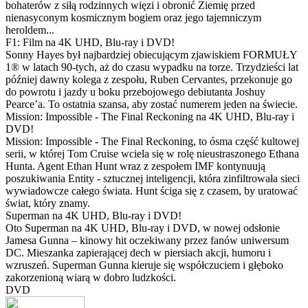
bohaterów z siłą rodzinnych więzi i obronić Ziemię przed
nienasyconym kosmicznym bogiem oraz jego tajemniczym
heroldem...
F1: Film na 4K UHD, Blu-ray i DVD!
Sonny Hayes był najbardziej obiecującym zjawiskiem FORMUŁY
1® w latach 90-tych, aż do czasu wypadku na torze. Trzydzieści lat
później dawny kolega z zespołu, Ruben Cervantes, przekonuje go
do powrotu i jazdy u boku przebojowego debiutanta Joshuy
Pearce’a. To ostatnia szansa, aby zostać numerem jeden na świecie.
Mission: Impossible - The Final Reckoning na 4K UHD, Blu-ray i
DVD!
Mission: Impossible - The Final Reckoning, to ósma część kultowej
serii, w której Tom Cruise wciela się w rolę nieustraszonego Ethana
Hunta. Agent Ethan Hunt wraz z zespołem IMF kontynuują
poszukiwania Entity - sztucznej inteligencji, która zinfiltrowała sieci
wywiadowcze całego świata. Hunt ściga się z czasem, by uratować
świat, który znamy.
Superman na 4K UHD, Blu-ray i DVD!
Oto Superman na 4K UHD, Blu-ray i DVD, w nowej odsłonie
Jamesa Gunna – kinowy hit oczekiwany przez fanów uniwersum
DC. Mieszanka zapierającej dech w piersiach akcji, humoru i
wzruszeń. Superman Gunna kieruje się współczuciem i głęboko
zakorzenioną wiarą w dobro ludzkości.
DVD