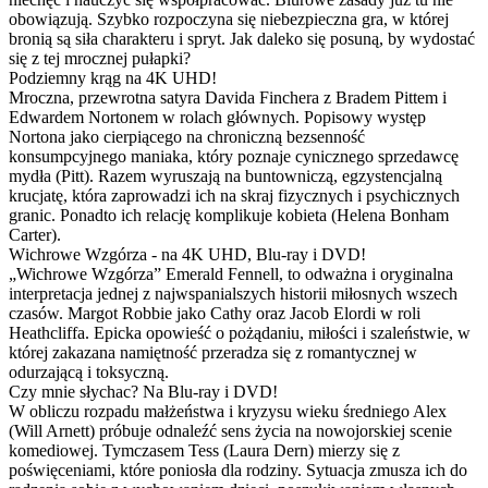
obowiązują. Szybko rozpoczyna się niebezpieczna gra, w której
bronią są siła charakteru i spryt. Jak daleko się posuną, by wydostać
się z tej mrocznej pułapki?
Podziemny krąg na 4K UHD!
Mroczna, przewrotna satyra Davida Finchera z Bradem Pittem i
Edwardem Nortonem w rolach głównych. Popisowy występ
Nortona jako cierpiącego na chroniczną bezsenność
konsumpcyjnego maniaka, który poznaje cynicznego sprzedawcę
mydła (Pitt). Razem wyruszają na buntowniczą, egzystencjalną
krucjatę, która zaprowadzi ich na skraj fizycznych i psychicznych
granic. Ponadto ich relację komplikuje kobieta (Helena Bonham
Carter).
Wichrowe Wzgórza - na 4K UHD, Blu-ray i DVD!
„Wichrowe Wzgórza” Emerald Fennell, to odważna i oryginalna
interpretacja jednej z najwspanialszych historii miłosnych wszech
czasów. Margot Robbie jako Cathy oraz Jacob Elordi w roli
Heathcliffa. Epicka opowieść o pożądaniu, miłości i szaleństwie, w
której zakazana namiętność przeradza się z romantycznej w
odurzającą i toksyczną.
Czy mnie słychac? Na Blu-ray i DVD!
W obliczu rozpadu małżeństwa i kryzysu wieku średniego Alex
(Will Arnett) próbuje odnaleźć sens życia na nowojorskiej scenie
komediowej. Tymczasem Tess (Laura Dern) mierzy się z
poświęceniami, które poniosła dla rodziny. Sytuacja zmusza ich do