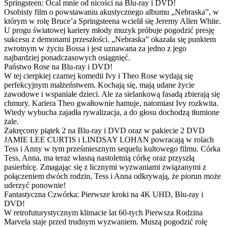
Springsteen: Ocal mnie od nicości na Blu-ray i DVD!
Osobisty film o powstawaniu akustycznego albumu „Nebraska”, w
którym w rolę Bruce’a Springsteena wcielił się Jeremy Allen White.
U progu światowej kariery młody muzyk próbuje pogodzić presję
sukcesu z demonami przeszłości. „Nebraska” okazała się punktem
zwrotnym w życiu Bossa i jest uznawana za jedno z jego
najbardziej ponadczasowych osiągnięć.
Państwo Rose na Blu-ray i DVD!
W tej cierpkiej czarnej komedii Ivy i Theo Rose wydają się
perfekcyjnym małżeństwem. Kochają się, mają udane życie
zawodowe i wspaniałe dzieci. Ale za sielankową fasadą zbierają się
chmury. Kariera Theo gwałtownie hamuje, natomiast Ivy rozkwita.
Wtedy wybucha zajadła rywalizacja, a do głosu dochodzą tłumione
żale.
Zakręcony piątek 2 na Blu-ray i DVD oraz w pakiecie 2 DVD
JAMIE LEE CURTIS i LINDSAY LOHAN powracają w rolach
Tess i Anny w tym prześmiesznym sequelu kultowego filmu. Córka
Tess, Anna, ma teraz własną nastoletnią córkę oraz przyszłą
pasierbicę. Zmagając się z licznymi wyzwaniami związanymi z
połączeniem dwóch rodzin, Tess i Anna odkrywają, że piorun może
uderzyć ponownie!
Fantastyczna Czwórka: Pierwsze kroki na 4K UHD, Blu-ray i
DVD!
W retrofuturystycznym klimacie lat 60-tych Pierwsza Rodzina
Marvela staje przed trudnym wyzwaniem. Muszą pogodzić rolę