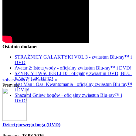
Ostatnio dodane:
STRAŻNICY GALAKTYKI VOL 3 - zwiastun Blu-ray™ i
DVD
Avatar 2: Istota wody - oficjalny zwiastun Blu-ray™ i DVD!
SZYBCY I WŚCIEKLI 10 - oficjalny zwiastun DVD, BLU-
RAY™ i 4K UHD!
zobacz więcej zwiastunów »
Ant-Man i Osa: Kwantomania - oficjalny zwiastun Blu-ray™
Premiery
i DVD!
Shazam! Gniew bogów - oficjalny zwiastun Blu-ray™ i
DVD!
Dzieci gorszego boga (DVD)
Premiera:
28.08.2026