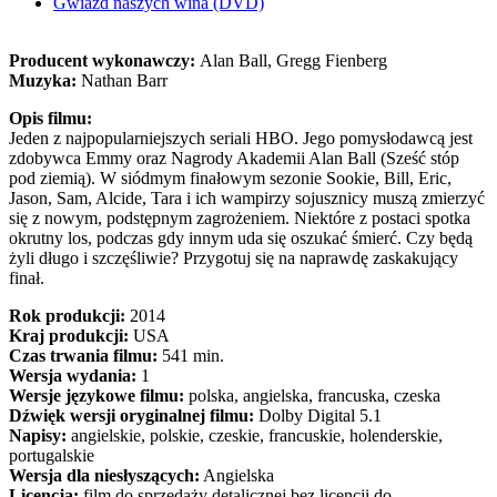
Gwiazd naszych wina (DVD)
Producent wykonawczy:
Alan Ball, Gregg Fienberg
Muzyka:
Nathan Barr
Opis filmu:
Jeden z najpopularniejszych seriali HBO. Jego pomysłodawcą jest
zdobywca Emmy oraz Nagrody Akademii Alan Ball (Sześć stóp
pod ziemią). W siódmym finałowym sezonie Sookie, Bill, Eric,
Jason, Sam, Alcide, Tara i ich wampirzy sojusznicy muszą zmierzyć
się z nowym, podstępnym zagrożeniem. Niektóre z postaci spotka
okrutny los, podczas gdy innym uda się oszukać śmierć. Czy będą
żyli długo i szczęśliwie? Przygotuj się na naprawdę zaskakujący
finał.
Rok produkcji:
2014
Kraj produkcji:
USA
Czas trwania filmu:
541 min.
Wersja wydania:
1
Wersje językowe filmu:
polska, angielska, francuska, czeska
Dźwięk wersji oryginalnej filmu:
Dolby Digital 5.1
Napisy:
angielskie, polskie, czeskie, francuskie, holenderskie,
portugalskie
Wersja dla niesłyszących:
Angielska
Licencja:
film do sprzedaży detalicznej bez licencji do