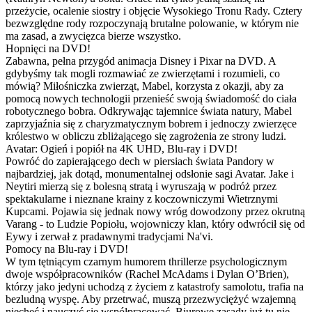
przeżycie, ocalenie siostry i objęcie Wysokiego Tronu Rady. Cztery
bezwzględne rody rozpoczynają brutalne polowanie, w którym nie
ma zasad, a zwycięzca bierze wszystko.
Hopnięci na DVD!
Zabawna, pełna przygód animacja Disney i Pixar na DVD. A
gdybyśmy tak mogli rozmawiać ze zwierzętami i rozumieli, co
mówią? Miłośniczka zwierząt, Mabel, korzysta z okazji, aby za
pomocą nowych technologii przenieść swoją świadomość do ciała
robotycznego bobra. Odkrywając tajemnice świata natury, Mabel
zaprzyjaźnia się z charyzmatycznym bobrem i jednoczy zwierzęce
królestwo w obliczu zbliżającego się zagrożenia ze strony ludzi.
Avatar: Ogień i popiół na 4K UHD, Blu-ray i DVD!
Powróć do zapierającego dech w piersiach świata Pandory w
najbardziej, jak dotąd, monumentalnej odsłonie sagi Avatar. Jake i
Neytiri mierzą się z bolesną stratą i wyruszają w podróż przez
spektakularne i nieznane krainy z koczowniczymi Wietrznymi
Kupcami. Pojawia się jednak nowy wróg dowodzony przez okrutną
Varang - to Ludzie Popiołu, wojowniczy klan, który odwrócił się od
Eywy i zerwał z pradawnymi tradycjami Na'vi.
Pomocy na Blu-ray i DVD!
W tym tętniącym czarnym humorem thrillerze psychologicznym
dwoje współpracowników (Rachel McAdams i Dylan O’Brien),
którzy jako jedyni uchodzą z życiem z katastrofy samolotu, trafia na
bezludną wyspę. Aby przetrwać, muszą przezwyciężyć wzajemną
niechęć i nauczyć się współpracować. Biurowe zasady już tu nie