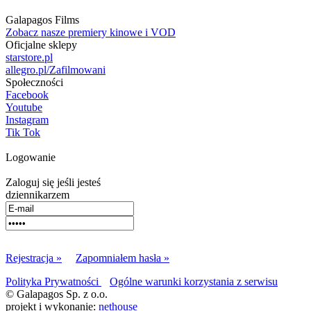
Galapagos Films
Zobacz nasze premiery kinowe i VOD
Oficjalne sklepy
starstore.pl
allegro.pl/Zafilmowani
Społeczności
Facebook
Youtube
Instagram
Tik Tok
Logowanie
Zaloguj się jeśli jesteś
dziennikarzem
Rejestracja »
Zapomniałem hasła »
Polityka Prywatności
Ogólne warunki korzystania z serwisu
© Galapagos Sp. z o.o.
projekt i wykonanie:
nethouse