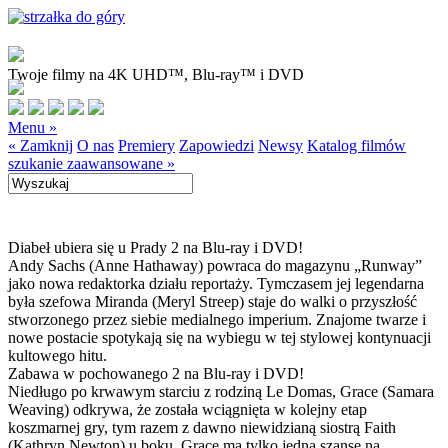
Twoje filmy na 4K UHD™, Blu-ray™ i DVD
Menu »
« Zamknij
O nas
Premiery
Zapowiedzi
Newsy
Katalog filmów
szukanie zaawansowane »
Diabeł ubiera się u Prady 2 na Blu-ray i DVD!
Andy Sachs (Anne Hathaway) powraca do magazynu „Runway”
jako nowa redaktorka działu reportaży. Tymczasem jej legendarna
była szefowa Miranda (Meryl Streep) staje do walki o przyszłość
stworzonego przez siebie medialnego imperium. Znajome twarze i
nowe postacie spotykają się na wybiegu w tej stylowej kontynuacji
kultowego hitu.
Zabawa w pochowanego 2 na Blu-ray i DVD!
Niedługo po krwawym starciu z rodziną Le Domas, Grace (Samara
Weaving) odkrywa, że została wciągnięta w kolejny etap
koszmarnej gry, tym razem z dawno niewidzianą siostrą Faith
(Kathryn Newton) u boku. Grace ma tylko jedną szansę na