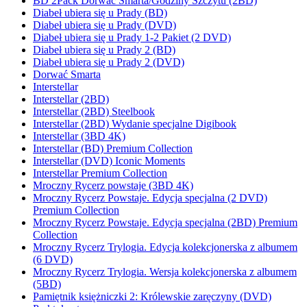
BD 2Pack Dorwać Smarta/Godziny Szczytu (2BD)
Diabeł ubiera się u Prady (BD)
Diabeł ubiera się u Prady (DVD)
Diabeł ubiera się u Prady 1-2 Pakiet (2 DVD)
Diabeł ubiera się u Prady 2 (BD)
Diabeł ubiera się u Prady 2 (DVD)
Dorwać Smarta
Interstellar
Interstellar (2BD)
Interstellar (2BD) Steelbook
Interstellar (2BD) Wydanie specjalne Digibook
Interstellar (3BD 4K)
Interstellar (BD) Premium Collection
Interstellar (DVD) Iconic Moments
Interstellar Premium Collection
Mroczny Rycerz powstaje (3BD 4K)
Mroczny Rycerz Powstaje. Edycja specjalna (2 DVD)
Premium Collection
Mroczny Rycerz Powstaje. Edycja specjalna (2BD) Premium
Collection
Mroczny Rycerz Trylogia. Edycja kolekcjonerska z albumem
(6 DVD)
Mroczny Rycerz Trylogia. Wersja kolekcjonerska z albumem
(5BD)
Pamiętnik księżniczki 2: Królewskie zaręczyny (DVD)