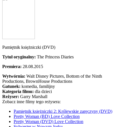
Pamiętnik księżniczki (DVD)
Tytuł oryginalny:
The Princess Diaries
Premiera:
28.08.2015
Wytwórnia:
Walt Disney Pictures, Bottom of the Ninth
Productions, BrownHouse Productions
Gatunek:
komedia, familijny
Kategoria filmu:
dla dzieci
Reżyser:
Garry Marshall
Zobacz inne filmy tego reżysera:
Pamiętnik księżniczki 2: Królewskie zaręczyny (DVD)
Pretty Woman (BD) Love Collection
Pretty Woman (DVD) Love Collection
Sylwester w Nowym Jorku