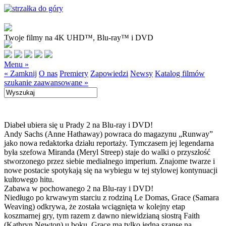
Twoje filmy na 4K UHD™, Blu-ray™ i DVD
Menu »
« Zamknij
O nas
Premiery
Zapowiedzi
Newsy
Katalog filmów
szukanie zaawansowane »
Diabeł ubiera się u Prady 2 na Blu-ray i DVD!
Andy Sachs (Anne Hathaway) powraca do magazynu „Runway”
jako nowa redaktorka działu reportaży. Tymczasem jej legendarna
była szefowa Miranda (Meryl Streep) staje do walki o przyszłość
stworzonego przez siebie medialnego imperium. Znajome twarze i
nowe postacie spotykają się na wybiegu w tej stylowej kontynuacji
kultowego hitu.
Zabawa w pochowanego 2 na Blu-ray i DVD!
Niedługo po krwawym starciu z rodziną Le Domas, Grace (Samara
Weaving) odkrywa, że została wciągnięta w kolejny etap
koszmarnej gry, tym razem z dawno niewidzianą siostrą Faith
(Kathryn Newton) u boku. Grace ma tylko jedną szansę na