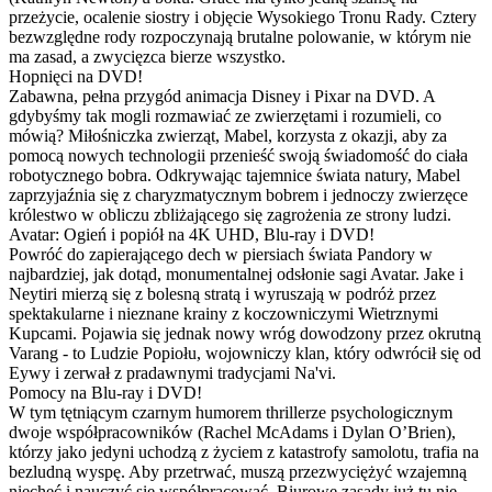
przeżycie, ocalenie siostry i objęcie Wysokiego Tronu Rady. Cztery
bezwzględne rody rozpoczynają brutalne polowanie, w którym nie
ma zasad, a zwycięzca bierze wszystko.
Hopnięci na DVD!
Zabawna, pełna przygód animacja Disney i Pixar na DVD. A
gdybyśmy tak mogli rozmawiać ze zwierzętami i rozumieli, co
mówią? Miłośniczka zwierząt, Mabel, korzysta z okazji, aby za
pomocą nowych technologii przenieść swoją świadomość do ciała
robotycznego bobra. Odkrywając tajemnice świata natury, Mabel
zaprzyjaźnia się z charyzmatycznym bobrem i jednoczy zwierzęce
królestwo w obliczu zbliżającego się zagrożenia ze strony ludzi.
Avatar: Ogień i popiół na 4K UHD, Blu-ray i DVD!
Powróć do zapierającego dech w piersiach świata Pandory w
najbardziej, jak dotąd, monumentalnej odsłonie sagi Avatar. Jake i
Neytiri mierzą się z bolesną stratą i wyruszają w podróż przez
spektakularne i nieznane krainy z koczowniczymi Wietrznymi
Kupcami. Pojawia się jednak nowy wróg dowodzony przez okrutną
Varang - to Ludzie Popiołu, wojowniczy klan, który odwrócił się od
Eywy i zerwał z pradawnymi tradycjami Na'vi.
Pomocy na Blu-ray i DVD!
W tym tętniącym czarnym humorem thrillerze psychologicznym
dwoje współpracowników (Rachel McAdams i Dylan O’Brien),
którzy jako jedyni uchodzą z życiem z katastrofy samolotu, trafia na
bezludną wyspę. Aby przetrwać, muszą przezwyciężyć wzajemną
niechęć i nauczyć się współpracować. Biurowe zasady już tu nie