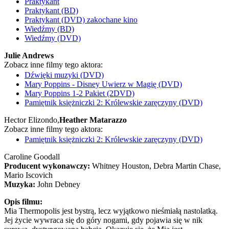
Praktykant
Praktykant (BD)
Praktykant (DVD) zakochane kino
Wiedźmy (BD)
Wiedźmy (DVD)
Julie Andrews
Zobacz inne filmy tego aktora:
Dźwięki muzyki (DVD)
Mary Poppins - Disney Uwierz w Magię (DVD)
Mary Poppins 1-2 Pakiet (2DVD)
Pamiętnik księżniczki 2: Królewskie zaręczyny (DVD)
Hector Elizondo,
Heather Matarazzo
Zobacz inne filmy tego aktora:
Pamiętnik księżniczki 2: Królewskie zaręczyny (DVD)
Caroline Goodall
Producent wykonawczy:
Whitney Houston, Debra Martin Chase,
Mario Iscovich
Muzyka:
John Debney
Opis filmu:
Mia Thermopolis jest bystrą, lecz wyjątkowo nieśmiałą nastolatką.
Jej życie wywraca się do góry nogami, gdy pojawia się w nik