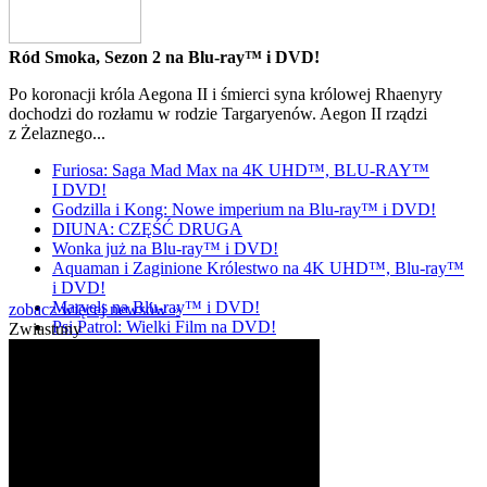
Ród Smoka, Sezon 2 na Blu-ray™ i DVD!
Po koronacji króla Aegona II i śmierci syna królowej Rhaenyry
dochodzi do rozłamu w rodzie Targaryenów. Aegon II rządzi
z Żelaznego...
Furiosa: Saga Mad Max na 4K UHD™, BLU-RAY™
I DVD!
Godzilla i Kong: Nowe imperium na Blu-ray™ i DVD!
DIUNA: CZĘŚĆ DRUGA
Wonka już na Blu-ray™ i DVD!
Aquaman i Zaginione Królestwo na 4K UHD™, Blu-ray™
i DVD!
Marvels na Blu-ray™ i DVD!
zobacz więcej newsów »
Psi Patrol: Wielki Film na DVD!
Zwiastuny