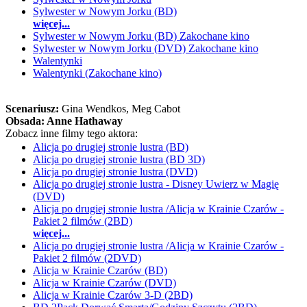
Sylwester w Nowym Jorku (BD)
więcej...
Sylwester w Nowym Jorku (BD) Zakochane kino
Sylwester w Nowym Jorku (DVD) Zakochane kino
Walentynki
Walentynki (Zakochane kino)
Scenariusz:
Gina Wendkos
, Meg Cabot
Obsada:
Anne Hathaway
Zobacz inne filmy tego aktora:
Alicja po drugiej stronie lustra (BD)
Alicja po drugiej stronie lustra (BD 3D)
Alicja po drugiej stronie lustra (DVD)
Alicja po drugiej stronie lustra - Disney Uwierz w Magię
(DVD)
Alicja po drugiej stronie lustra /Alicja w Krainie Czarów -
Pakiet 2 filmów (2BD)
więcej...
Alicja po drugiej stronie lustra /Alicja w Krainie Czarów -
Pakiet 2 filmów (2DVD)
Alicja w Krainie Czarów (BD)
Alicja w Krainie Czarów (DVD)
Alicja w Krainie Czarów 3-D (2BD)