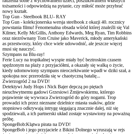
radzenia sobie z wychowaniem dzieci, poszukiwaniem własnych
tożsamości i odpowiedzią na pytanie, czy miłość może przybrać
nowy kształt.
Top Gun - Steelbook BLU- RAY
Top Gun - kolekcjonerska wersja steelbook z okazji 40. rocznicy
powstania filmu! Fenomenalna obsada wśród której znaleźli się Val
Kilmer, Kelly McGillis, Anthony Edwards, Meg Ryan, Tim Robbins
oraz niezrównany Tom Cruise jako Maverick, młody amerykański
as przestworzy, który chce wiele udowodnić, ale jeszcze więcej
musi się nauczyć.
Szympans na Blu-ray!
Ferie Lucy na tropikalnej wyspie miały być beztroskim czasem
spędzonym na plaży z przyjaciółmi, a okazały się walką o życie,
kiedy udomowiony szympans nieoczekiwanie wpadł w dziki szał, a
spokojna noc przerodziła się w chaotyczną batalię...
Zwierzogród 2 na DVD!
Detektywi Judy Hops i Nick Bajer depczą po piętach
nieuchwytnemu gadowi Grzesiowi Żmijewskiemu, którego
pojawienie się wywraca Zwierzogród do góry nogami. Trop
prowadzi ich przez nieznane dzielnice miasta ssaków, gdzie
stopniowo odkrywają intrygę sięgającą znacznie dalej, niż się
spodziewali, a ich partnerski układ zostaje wystawiony na poważną
próbę.
SpongeBob:Klątwa pirata na DVD!
SpongeBob i jego przyjaciele z Bikini Dolnego wyruszają w rejs