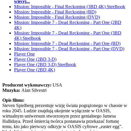
więcej...
Mission: Impossible - Final Reckoning (3BD 4K) Steelbook
Mission: Impossible - Final Reckoning (BD)
Mission: Impossible - Final Reckoning (DVD)
Mission: Impossible 7 - Dead Reckoning - Part One (2BD
4K)
Mission: Impossible 7 - Dead Reckoning - Part One (3BD
4K) Steelbook
Mission: Impossible 7 - Dead Reckoning - Part One (BD)
Mission: Impossible 7 - Dead Reckoning - Part One (DVD)
Player One
Player One (2BD 3-D)
Player One (2BD 3-D) Steelbook
Player One (2BD 4K)
Producent wykonawczy:
USA
Muzyka:
Alan Silvestri
Opis filmu:
Steven Spielberg prezentuje wizję świata pogrążonego w chaosie w
roku 2045. Ludzie znajdują ukojenie wyłącznie w OASIS,
wirtualnym uniwersum stworzonym przez genialnego Jamesa
Hallidaya. Przed śmiercią twórca postanawia przekazać fortunę
temu, kto jako pierwszy odkryje w OASIS cyfrowe „easter egg”.