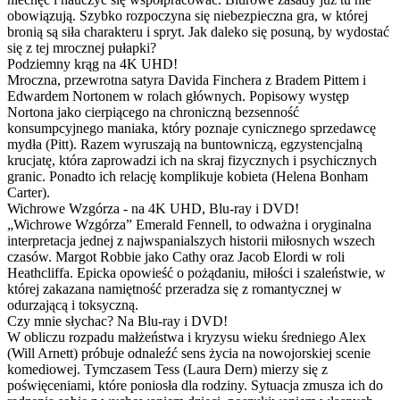
obowiązują. Szybko rozpoczyna się niebezpieczna gra, w której
bronią są siła charakteru i spryt. Jak daleko się posuną, by wydostać
się z tej mrocznej pułapki?
Podziemny krąg na 4K UHD!
Mroczna, przewrotna satyra Davida Finchera z Bradem Pittem i
Edwardem Nortonem w rolach głównych. Popisowy występ
Nortona jako cierpiącego na chroniczną bezsenność
konsumpcyjnego maniaka, który poznaje cynicznego sprzedawcę
mydła (Pitt). Razem wyruszają na buntowniczą, egzystencjalną
krucjatę, która zaprowadzi ich na skraj fizycznych i psychicznych
granic. Ponadto ich relację komplikuje kobieta (Helena Bonham
Carter).
Wichrowe Wzgórza - na 4K UHD, Blu-ray i DVD!
„Wichrowe Wzgórza” Emerald Fennell, to odważna i oryginalna
interpretacja jednej z najwspanialszych historii miłosnych wszech
czasów. Margot Robbie jako Cathy oraz Jacob Elordi w roli
Heathcliffa. Epicka opowieść o pożądaniu, miłości i szaleństwie, w
której zakazana namiętność przeradza się z romantycznej w
odurzającą i toksyczną.
Czy mnie słychac? Na Blu-ray i DVD!
W obliczu rozpadu małżeństwa i kryzysu wieku średniego Alex
(Will Arnett) próbuje odnaleźć sens życia na nowojorskiej scenie
komediowej. Tymczasem Tess (Laura Dern) mierzy się z
poświęceniami, które poniosła dla rodziny. Sytuacja zmusza ich do