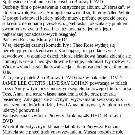
Springsteen: Ocal mnie od nicości na Blu-ray i DVD!
Osobisty film o powstawaniu akustycznego albumu „Nebraska”, w
którym w rolę Bruce’a Springsteena wcielił się Jeremy Allen White.
U progu światowej kariery młody muzyk próbuje pogodzić presję
sukcesu z demonami przeszłości. „Nebraska” okazała się punktem
zwrotnym w życiu Bossa i jest uznawana za jedno z jego
najbardziej ponadczasowych osiągnięć.
Państwo Rose na Blu-ray i DVD!
W tej cierpkiej czarnej komedii Ivy i Theo Rose wydają się
perfekcyjnym małżeństwem. Kochają się, mają udane życie
zawodowe i wspaniałe dzieci. Ale za sielankową fasadą zbierają się
chmury. Kariera Theo gwałtownie hamuje, natomiast Ivy rozkwita.
Wtedy wybucha zajadła rywalizacja, a do głosu dochodzą tłumione
żale.
Zakręcony piątek 2 na Blu-ray i DVD oraz w pakiecie 2 DVD
JAMIE LEE CURTIS i LINDSAY LOHAN powracają w rolach
Tess i Anny w tym prześmiesznym sequelu kultowego filmu. Córka
Tess, Anna, ma teraz własną nastoletnią córkę oraz przyszłą
pasierbicę. Zmagając się z licznymi wyzwaniami związanymi z
połączeniem dwóch rodzin, Tess i Anna odkrywają, że piorun może
uderzyć ponownie!
Fantastyczna Czwórka: Pierwsze kroki na 4K UHD, Blu-ray i
DVD!
W retrofuturystycznym klimacie lat 60-tych Pierwsza Rodzina
Marvela staje przed trudnym wyzwaniem. Muszą pogodzić rolę