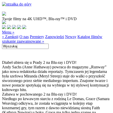
Twoje filmy na 4K UHD™, Blu-ray™ i DVD
Menu »
« Zamknij
O nas
Premiery
Zapowiedzi
Newsy
Katalog filmów
szukanie zaawansowane »
Diabeł ubiera się u Prady 2 na Blu-ray i DVD!
Andy Sachs (Anne Hathaway) powraca do magazynu „Runway”
jako nowa redaktorka działu reportaży. Tymczasem jej legendarna
była szefowa Miranda (Meryl Streep) staje do walki o przyszłość
stworzonego przez siebie medialnego imperium. Znajome twarze i
nowe postacie spotykają się na wybiegu w tej stylowej kontynuacji
kultowego hitu.
Zabawa w pochowanego 2 na Blu-ray i DVD!
Niedługo po krwawym starciu z rodziną Le Domas, Grace (Samara
Weaving) odkrywa, że została wciągnięta w kolejny etap
koszmarnej gry, tym razem z dawno niewidzianą siostrą Faith
(Kathryn Newton) u boku. Grace ma tylko jedną szansę na