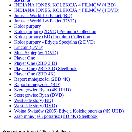
INDIANA JONES. KOLEKCJA 4 FILMÓW (4 BD)
INDIANA JONES. KOLEKCJA 4 FILMÓW (4 DVD)
Jurassic World 1-6 Pakiet (BD)
Jurassic World 1-6 Pakiet (DVD)
Kolor purpury
Kolor purpury (2DVD) Premium Collection
Kolor purpury (BD) Premium Collection
Kolor purpury - Edycja Specjalna (2 DVD)
Lincoln (DVD)
Most Szpiegów (DVD)
Player One
Player One (2BD 3-D)
Player One (2BD 3-D) Steelbook
Player One (2BD 4K)
Raport mniejszości (2BD 4K)
Raport mniejszości (BD)
Szeregowiec Ryan (4K UHD)
Szeregowiec Ryan (DVD)
West side story (BD)
West side story (DVD)
Wojna Światów (2005) Edycja Kolekcjonerska (4K UHD)
Złap mnie, jeśli potrafisz (BD 4K) Steelbook
Scenariusz:
Ernest Cline
, Zak Penn