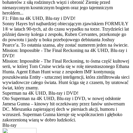
bohaterów z siłą rodzinnych więzi i obronić Ziemię przed
nienasyconym kosmicznym bogiem oraz jego tajemniczym
heroldem...
F1: Film na 4K UHD, Blu-ray i DVD!
Sonny Hayes był najbardziej obiecującym zjawiskiem FORMUŁY
1® w latach 90-tych, aż do czasu wypadku na torze. Trzydzieści lat
później dawny kolega z zespołu, Ruben Cervantes, przekonuje go
do powrotu i jazdy u boku przebojowego debiutanta Joshuy
Pearce’a. To ostatnia szansa, aby zostać numerem jeden na świecie.
Mission: Impossible - The Final Reckoning na 4K UHD, Blu-ray i
DVD!
Mission: Impossible - The Final Reckoning, to ósma część kultowej
serii, w której Tom Cruise wciela się w rolę nieustraszonego Ethana
Hunta. Agent Ethan Hunt wraz z zespołem IMF kontynuują
poszukiwania Entity - sztucznej inteligencji, która zinfiltrowała sieci
wywiadowcze całego świata. Hunt ściga się z czasem, by uratować
świat, który znamy.
Superman na 4K UHD, Blu-ray i DVD!
Oto Superman na 4K UHD, Blu-ray i DVD, w nowej odsłonie
Jamesa Gunna – kinowy hit oczekiwany przez fanów uniwersum
DC. Mieszanka zapierającej dech w piersiach akcji, humoru i
wzruszeń. Superman Gunna kieruje się współczuciem i głęboko
zakorzenioną wiarą w dobro ludzkości.
Blu-ray