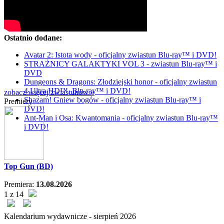
Ostatnio dodane:
Avatar 2: Istota wody - oficjalny zwiastun Blu-ray™ i DVD!
STRAŻNICY GALAKTYKI VOL 3 - zwiastun Blu-ray™ i
DVD
Dungeons & Dragons: Złodziejski honor - oficjalny zwiastun
4 Ultra HD™, Blu-ray™ i DVD!
zobacz więcej zwiastunów »
Shazam! Gniew bogów - oficjalny zwiastun Blu-ray™ i
Premiery
DVD!
Ant-Man i Osa: Kwantomania - oficjalny zwiastun Blu-ray™
i DVD!
Top Gun (BD)
Premiera:
13.08.2026
1 z 14
Kalendarium wydawnicze -
sierpień
2026