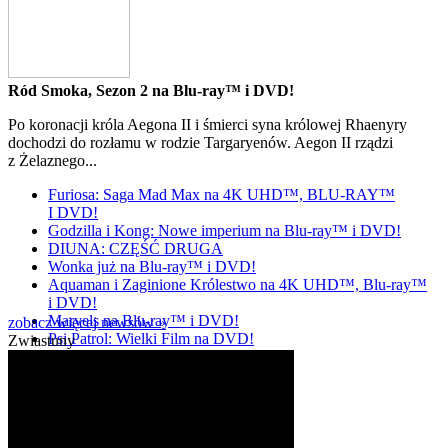
Ród Smoka, Sezon 2 na Blu-ray™ i DVD!
Po koronacji króla Aegona II i śmierci syna królowej Rhaenyry
dochodzi do rozłamu w rodzie Targaryenów. Aegon II rządzi
z Żelaznego...
Furiosa: Saga Mad Max na 4K UHD™, BLU-RAY™
I DVD!
Godzilla i Kong: Nowe imperium na Blu-ray™ i DVD!
DIUNA: CZĘŚĆ DRUGA
Wonka już na Blu-ray™ i DVD!
Aquaman i Zaginione Królestwo na 4K UHD™, Blu-ray™
i DVD!
Marvels na Blu-ray™ i DVD!
zobacz więcej newsów »
Psi Patrol: Wielki Film na DVD!
Zwiastuny