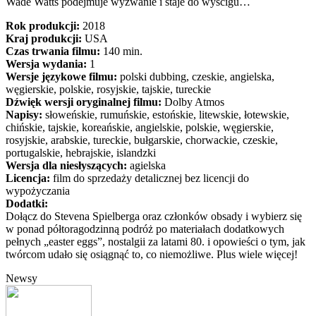
Wade Watts podejmuje wyzwanie i staje do wyścigu…
Rok produkcji:
2018
Kraj produkcji:
USA
Czas trwania filmu:
140 min.
Wersja wydania:
1
Wersje językowe filmu:
polski dubbing, czeskie, angielska,
węgierskie, polskie, rosyjskie, tajskie, tureckie
Dźwięk wersji oryginalnej filmu:
Dolby Atmos
Napisy:
słoweńskie, rumuńskie, estońskie, litewskie, łotewskie,
chińskie, tajskie, koreańskie, angielskie, polskie, węgierskie,
rosyjskie, arabskie, tureckie, bułgarskie, chorwackie, czeskie,
portugalskie, hebrajskie, islandzki
Wersja dla niesłyszących:
agielska
Licencja:
film do sprzedaży detalicznej bez licencji do
wypożyczania
Dodatki:
Dołącz do Stevena Spielberga oraz członków obsady i wybierz się
w ponad półtoragodzinną podróż po materiałach dodatkowych
pełnych „easter eggs”, nostalgii za latami 80. i opowieści o tym, jak
twórcom udało się osiągnąć to, co niemożliwe. Plus wiele więcej!
Newsy