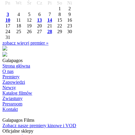
Pn
Wt
Śr
Cz
Pi
So
Ni
1
2
3
4
5
6
7
8
9
10
11
12
13
14
15
16
17
18
19
20
21
22
23
24
25
26
27
28
29
30
31
zobacz więcej premier »
Galapagos
Strona główna
O nas
Premiery
Zapowiedzi
Newsy
Katalog filmów
Zwiastuny
Pressroom
Kontakt
Galapagos Films
Zobacz nasze premiery kinowe i VOD
Oficjalne sklepy