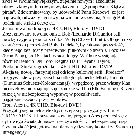
życia w swoim największym, zupełnie nowym i absolutnie
obowiązkowym filmowym wydarzeniu – „SpongeBob: Klątwa
pirata”. Zdeterminowany, by udowodnić Panu Krabowi, że jest
naprawdę odważny i gotowy na wielkie wyzwania, SpongeBob
podejmuje śmiałą decyzję...
Jedna bitwa po drugiej na 4K UHD, Blu-ray i DVD!
Zrezygnowany rewolucjonista Bob (Leonardo DiCaprio) pali
trawkę i żyje w paranoi z córką, Willą (Chase Infiniti). Oboje muszą
stawić czoła przeszłości Boba i uciekać, by ratować przyszłość,
kiedy jego bezlitosny przeciwnik, pułkownik Steven J. Lockjaw
(Sean Penn), po 16 latach wraca do gry. W filmie występują
również Benicio Del Toro, Regina Hall i Teyana Taylor.
Predator: Strefa zagrożenia na 4K UHD, Blu-ray i DVD!
Akcja tej nowej, fascynującej odsłony kultowej serii „Predator”
rozgrywa się w przyszłości na odległej planecie. Młody Predator
(Dimitrius Schuster-Koloamatangi), wypędzony przez własny klan,
nieoczekiwanie znajduje sojuszniczkę w Thii (Elle Fanning). Razem
ruszają w niebezpieczną wyprawę w poszukiwaniu
najgroźniejszego z przeciwników.
Tron: Ares na 4K UHD, Blu-ray i DVD!
Przygotuj się na pełną elektryzującej akcji przygodę w filmie
TRON: ARES. Ultrazaawansowany program Ares przenosi się z
cyfrowego świata do naszej rzeczywistości z niebezpieczną misją.
Czy ludzkość jest gotowa na pierwszy fizyczny kontakt ze Sztuczną
Inteligencją?