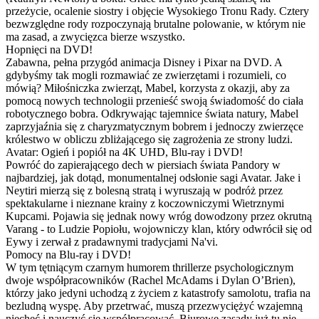
przeżycie, ocalenie siostry i objęcie Wysokiego Tronu Rady. Cztery
bezwzględne rody rozpoczynają brutalne polowanie, w którym nie
ma zasad, a zwycięzca bierze wszystko.
Hopnięci na DVD!
Zabawna, pełna przygód animacja Disney i Pixar na DVD. A
gdybyśmy tak mogli rozmawiać ze zwierzętami i rozumieli, co
mówią? Miłośniczka zwierząt, Mabel, korzysta z okazji, aby za
pomocą nowych technologii przenieść swoją świadomość do ciała
robotycznego bobra. Odkrywając tajemnice świata natury, Mabel
zaprzyjaźnia się z charyzmatycznym bobrem i jednoczy zwierzęce
królestwo w obliczu zbliżającego się zagrożenia ze strony ludzi.
Avatar: Ogień i popiół na 4K UHD, Blu-ray i DVD!
Powróć do zapierającego dech w piersiach świata Pandory w
najbardziej, jak dotąd, monumentalnej odsłonie sagi Avatar. Jake i
Neytiri mierzą się z bolesną stratą i wyruszają w podróż przez
spektakularne i nieznane krainy z koczowniczymi Wietrznymi
Kupcami. Pojawia się jednak nowy wróg dowodzony przez okrutną
Varang - to Ludzie Popiołu, wojowniczy klan, który odwrócił się od
Eywy i zerwał z pradawnymi tradycjami Na'vi.
Pomocy na Blu-ray i DVD!
W tym tętniącym czarnym humorem thrillerze psychologicznym
dwoje współpracowników (Rachel McAdams i Dylan O’Brien),
którzy jako jedyni uchodzą z życiem z katastrofy samolotu, trafia na
bezludną wyspę. Aby przetrwać, muszą przezwyciężyć wzajemną
niechęć i nauczyć się współpracować. Biurowe zasady już tu nie