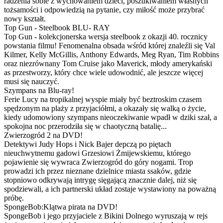
radzenia sobie z wychowaniem dzieci, poszukiwaniem własnych
tożsamości i odpowiedzią na pytanie, czy miłość może przybrać
nowy kształt.
Top Gun - Steelbook BLU- RAY
Top Gun - kolekcjonerska wersja steelbook z okazji 40. rocznicy
powstania filmu! Fenomenalna obsada wśród której znaleźli się Val
Kilmer, Kelly McGillis, Anthony Edwards, Meg Ryan, Tim Robbins
oraz niezrównany Tom Cruise jako Maverick, młody amerykański
as przestworzy, który chce wiele udowodnić, ale jeszcze więcej
musi się nauczyć.
Szympans na Blu-ray!
Ferie Lucy na tropikalnej wyspie miały być beztroskim czasem
spędzonym na plaży z przyjaciółmi, a okazały się walką o życie,
kiedy udomowiony szympans nieoczekiwanie wpadł w dziki szał, a
spokojna noc przerodziła się w chaotyczną batalię...
Zwierzogród 2 na DVD!
Detektywi Judy Hops i Nick Bajer depczą po piętach
nieuchwytnemu gadowi Grzesiowi Żmijewskiemu, którego
pojawienie się wywraca Zwierzogród do góry nogami. Trop
prowadzi ich przez nieznane dzielnice miasta ssaków, gdzie
stopniowo odkrywają intrygę sięgającą znacznie dalej, niż się
spodziewali, a ich partnerski układ zostaje wystawiony na poważną
próbę.
SpongeBob:Klątwa pirata na DVD!
SpongeBob i jego przyjaciele z Bikini Dolnego wyruszają w rejs