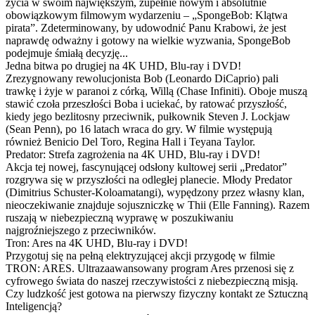
życia w swoim największym, zupełnie nowym i absolutnie
obowiązkowym filmowym wydarzeniu – „SpongeBob: Klątwa
pirata”. Zdeterminowany, by udowodnić Panu Krabowi, że jest
naprawdę odważny i gotowy na wielkie wyzwania, SpongeBob
podejmuje śmiałą decyzję...
Jedna bitwa po drugiej na 4K UHD, Blu-ray i DVD!
Zrezygnowany rewolucjonista Bob (Leonardo DiCaprio) pali
trawkę i żyje w paranoi z córką, Willą (Chase Infiniti). Oboje muszą
stawić czoła przeszłości Boba i uciekać, by ratować przyszłość,
kiedy jego bezlitosny przeciwnik, pułkownik Steven J. Lockjaw
(Sean Penn), po 16 latach wraca do gry. W filmie występują
również Benicio Del Toro, Regina Hall i Teyana Taylor.
Predator: Strefa zagrożenia na 4K UHD, Blu-ray i DVD!
Akcja tej nowej, fascynującej odsłony kultowej serii „Predator”
rozgrywa się w przyszłości na odległej planecie. Młody Predator
(Dimitrius Schuster-Koloamatangi), wypędzony przez własny klan,
nieoczekiwanie znajduje sojuszniczkę w Thii (Elle Fanning). Razem
ruszają w niebezpieczną wyprawę w poszukiwaniu
najgroźniejszego z przeciwników.
Tron: Ares na 4K UHD, Blu-ray i DVD!
Przygotuj się na pełną elektryzującej akcji przygodę w filmie
TRON: ARES. Ultrazaawansowany program Ares przenosi się z
cyfrowego świata do naszej rzeczywistości z niebezpieczną misją.
Czy ludzkość jest gotowa na pierwszy fizyczny kontakt ze Sztuczną
Inteligencją?