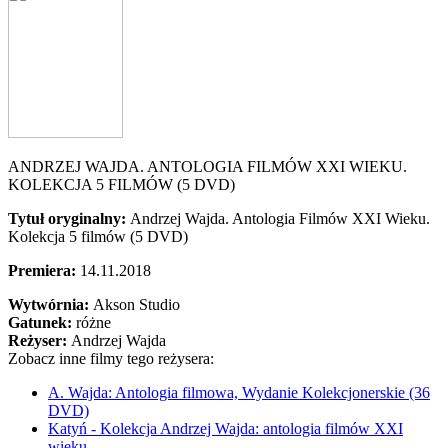
ANDRZEJ WAJDA. ANTOLOGIA FILMÓW XXI WIEKU.
KOLEKCJA 5 FILMÓW (5 DVD)
Tytuł oryginalny:
Andrzej Wajda. Antologia Filmów XXI Wieku.
Kolekcja 5 filmów (5 DVD)
Premiera:
14.11.2018
Wytwórnia:
Akson Studio
Gatunek:
różne
Reżyser:
Andrzej Wajda
Zobacz inne filmy tego reżysera:
A. Wajda: Antologia filmowa, Wydanie Kolekcjonerskie (36
DVD)
Katyń - Kolekcja Andrzej Wajda: antologia filmów XXI
wieku