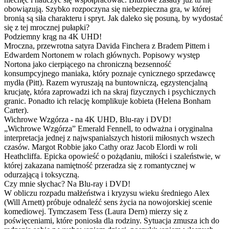
obowiązują. Szybko rozpoczyna się niebezpieczna gra, w której
bronią są siła charakteru i spryt. Jak daleko się posuną, by wydostać
się z tej mrocznej pułapki?
Podziemny krąg na 4K UHD!
Mroczna, przewrotna satyra Davida Finchera z Bradem Pittem i
Edwardem Nortonem w rolach głównych. Popisowy występ
Nortona jako cierpiącego na chroniczną bezsenność
konsumpcyjnego maniaka, który poznaje cynicznego sprzedawcę
mydła (Pitt). Razem wyruszają na buntowniczą, egzystencjalną
krucjatę, która zaprowadzi ich na skraj fizycznych i psychicznych
granic. Ponadto ich relację komplikuje kobieta (Helena Bonham
Carter).
Wichrowe Wzgórza - na 4K UHD, Blu-ray i DVD!
„Wichrowe Wzgórza” Emerald Fennell, to odważna i oryginalna
interpretacja jednej z najwspanialszych historii miłosnych wszech
czasów. Margot Robbie jako Cathy oraz Jacob Elordi w roli
Heathcliffa. Epicka opowieść o pożądaniu, miłości i szaleństwie, w
której zakazana namiętność przeradza się z romantycznej w
odurzającą i toksyczną.
Czy mnie słychac? Na Blu-ray i DVD!
W obliczu rozpadu małżeństwa i kryzysu wieku średniego Alex
(Will Arnett) próbuje odnaleźć sens życia na nowojorskiej scenie
komediowej. Tymczasem Tess (Laura Dern) mierzy się z
poświęceniami, które poniosła dla rodziny. Sytuacja zmusza ich do