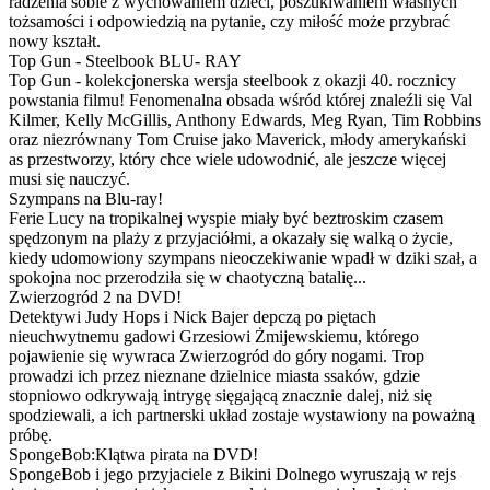
radzenia sobie z wychowaniem dzieci, poszukiwaniem własnych
tożsamości i odpowiedzią na pytanie, czy miłość może przybrać
nowy kształt.
Top Gun - Steelbook BLU- RAY
Top Gun - kolekcjonerska wersja steelbook z okazji 40. rocznicy
powstania filmu! Fenomenalna obsada wśród której znaleźli się Val
Kilmer, Kelly McGillis, Anthony Edwards, Meg Ryan, Tim Robbins
oraz niezrównany Tom Cruise jako Maverick, młody amerykański
as przestworzy, który chce wiele udowodnić, ale jeszcze więcej
musi się nauczyć.
Szympans na Blu-ray!
Ferie Lucy na tropikalnej wyspie miały być beztroskim czasem
spędzonym na plaży z przyjaciółmi, a okazały się walką o życie,
kiedy udomowiony szympans nieoczekiwanie wpadł w dziki szał, a
spokojna noc przerodziła się w chaotyczną batalię...
Zwierzogród 2 na DVD!
Detektywi Judy Hops i Nick Bajer depczą po piętach
nieuchwytnemu gadowi Grzesiowi Żmijewskiemu, którego
pojawienie się wywraca Zwierzogród do góry nogami. Trop
prowadzi ich przez nieznane dzielnice miasta ssaków, gdzie
stopniowo odkrywają intrygę sięgającą znacznie dalej, niż się
spodziewali, a ich partnerski układ zostaje wystawiony na poważną
próbę.
SpongeBob:Klątwa pirata na DVD!
SpongeBob i jego przyjaciele z Bikini Dolnego wyruszają w rejs