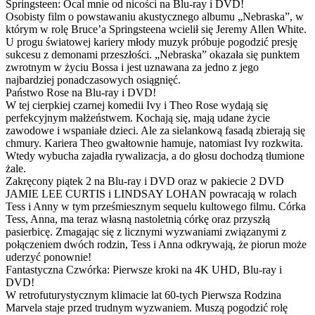
Springsteen: Ocal mnie od nicości na Blu-ray i DVD!
Osobisty film o powstawaniu akustycznego albumu „Nebraska”, w
którym w rolę Bruce’a Springsteena wcielił się Jeremy Allen White.
U progu światowej kariery młody muzyk próbuje pogodzić presję
sukcesu z demonami przeszłości. „Nebraska” okazała się punktem
zwrotnym w życiu Bossa i jest uznawana za jedno z jego
najbardziej ponadczasowych osiągnięć.
Państwo Rose na Blu-ray i DVD!
W tej cierpkiej czarnej komedii Ivy i Theo Rose wydają się
perfekcyjnym małżeństwem. Kochają się, mają udane życie
zawodowe i wspaniałe dzieci. Ale za sielankową fasadą zbierają się
chmury. Kariera Theo gwałtownie hamuje, natomiast Ivy rozkwita.
Wtedy wybucha zajadła rywalizacja, a do głosu dochodzą tłumione
żale.
Zakręcony piątek 2 na Blu-ray i DVD oraz w pakiecie 2 DVD
JAMIE LEE CURTIS i LINDSAY LOHAN powracają w rolach
Tess i Anny w tym prześmiesznym sequelu kultowego filmu. Córka
Tess, Anna, ma teraz własną nastoletnią córkę oraz przyszłą
pasierbicę. Zmagając się z licznymi wyzwaniami związanymi z
połączeniem dwóch rodzin, Tess i Anna odkrywają, że piorun może
uderzyć ponownie!
Fantastyczna Czwórka: Pierwsze kroki na 4K UHD, Blu-ray i
DVD!
W retrofuturystycznym klimacie lat 60-tych Pierwsza Rodzina
Marvela staje przed trudnym wyzwaniem. Muszą pogodzić rolę