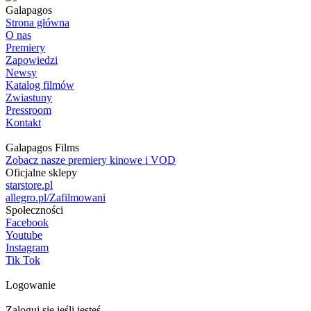
Galapagos
Strona główna
O nas
Premiery
Zapowiedzi
Newsy
Katalog filmów
Zwiastuny
Pressroom
Kontakt
Galapagos Films
Zobacz nasze premiery kinowe i VOD
Oficjalne sklepy
starstore.pl
allegro.pl/Zafilmowani
Społeczności
Facebook
Youtube
Instagram
Tik Tok
Logowanie
Zaloguj się jeśli jesteś