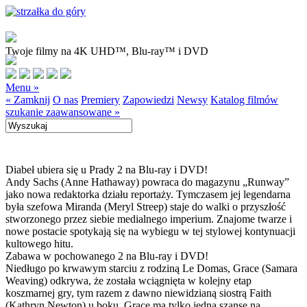
Twoje filmy na 4K UHD™, Blu-ray™ i DVD
Menu »
« Zamknij
O nas
Premiery
Zapowiedzi
Newsy
Katalog filmów
szukanie zaawansowane »
Diabeł ubiera się u Prady 2 na Blu-ray i DVD!
Andy Sachs (Anne Hathaway) powraca do magazynu „Runway”
jako nowa redaktorka działu reportaży. Tymczasem jej legendarna
była szefowa Miranda (Meryl Streep) staje do walki o przyszłość
stworzonego przez siebie medialnego imperium. Znajome twarze i
nowe postacie spotykają się na wybiegu w tej stylowej kontynuacji
kultowego hitu.
Zabawa w pochowanego 2 na Blu-ray i DVD!
Niedługo po krwawym starciu z rodziną Le Domas, Grace (Samara
Weaving) odkrywa, że została wciągnięta w kolejny etap
koszmarnej gry, tym razem z dawno niewidzianą siostrą Faith
(Kathryn Newton) u boku. Grace ma tylko jedną szansę na