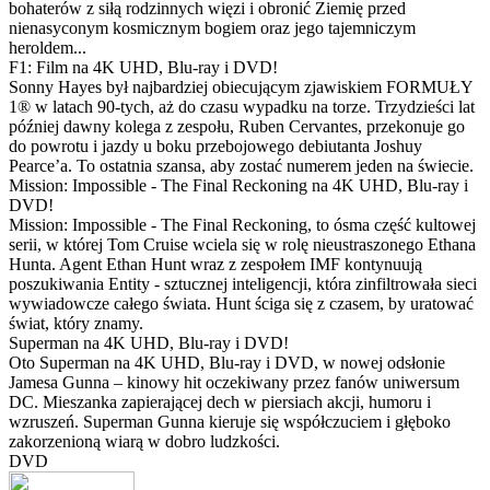
bohaterów z siłą rodzinnych więzi i obronić Ziemię przed
nienasyconym kosmicznym bogiem oraz jego tajemniczym
heroldem...
F1: Film na 4K UHD, Blu-ray i DVD!
Sonny Hayes był najbardziej obiecującym zjawiskiem FORMUŁY
1® w latach 90-tych, aż do czasu wypadku na torze. Trzydzieści lat
później dawny kolega z zespołu, Ruben Cervantes, przekonuje go
do powrotu i jazdy u boku przebojowego debiutanta Joshuy
Pearce’a. To ostatnia szansa, aby zostać numerem jeden na świecie.
Mission: Impossible - The Final Reckoning na 4K UHD, Blu-ray i
DVD!
Mission: Impossible - The Final Reckoning, to ósma część kultowej
serii, w której Tom Cruise wciela się w rolę nieustraszonego Ethana
Hunta. Agent Ethan Hunt wraz z zespołem IMF kontynuują
poszukiwania Entity - sztucznej inteligencji, która zinfiltrowała sieci
wywiadowcze całego świata. Hunt ściga się z czasem, by uratować
świat, który znamy.
Superman na 4K UHD, Blu-ray i DVD!
Oto Superman na 4K UHD, Blu-ray i DVD, w nowej odsłonie
Jamesa Gunna – kinowy hit oczekiwany przez fanów uniwersum
DC. Mieszanka zapierającej dech w piersiach akcji, humoru i
wzruszeń. Superman Gunna kieruje się współczuciem i głęboko
zakorzenioną wiarą w dobro ludzkości.
DVD