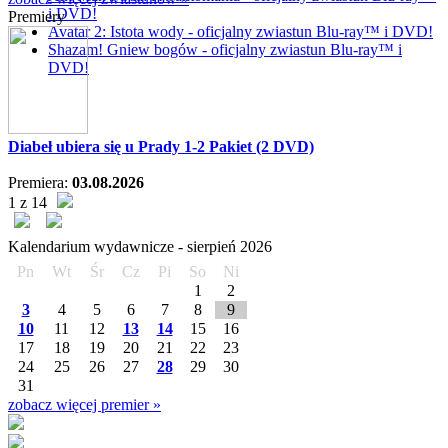
i DVD!
Premiery
Avatar 2: Istota wody - oficjalny zwiastun Blu-ray™ i DVD!
Shazam! Gniew bogów - oficjalny zwiastun Blu-ray™ i
DVD!
Diabeł ubiera się u Prady 1-2 Pakiet (2 DVD)
Premiera:
03.08.2026
1 z 14
Kalendarium wydawnicze -
sierpień
2026
Pn
Wt
Śr
Cz
Pi
So
Ni
1
2
3
4
5
6
7
8
9
10
11
12
13
14
15
16
17
18
19
20
21
22
23
24
25
26
27
28
29
30
31
zobacz więcej premier »