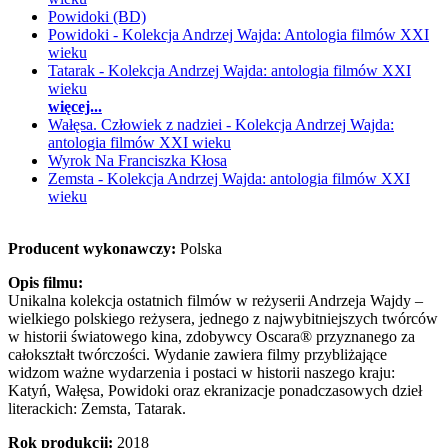
Powidoki (BD)
Powidoki - Kolekcja Andrzej Wajda: Antologia filmów XXI
wieku
Tatarak - Kolekcja Andrzej Wajda: antologia filmów XXI
wieku
więcej...
Wałęsa. Człowiek z nadziei - Kolekcja Andrzej Wajda:
antologia filmów XXI wieku
Wyrok Na Franciszka Kłosa
Zemsta - Kolekcja Andrzej Wajda: antologia filmów XXI
wieku
Producent wykonawczy:
Polska
Opis filmu:
Unikalna kolekcja ostatnich filmów w reżyserii Andrzeja Wajdy –
wielkiego polskiego reżysera, jednego z najwybitniejszych twórców
w historii światowego kina, zdobywcy Oscara® przyznanego za
całokształt twórczości. Wydanie zawiera filmy przybliżające
widzom ważne wydarzenia i postaci w historii naszego kraju:
Katyń, Wałęsa, Powidoki oraz ekranizacje ponadczasowych dzieł
literackich: Zemsta, Tatarak.
Rok produkcji:
2018