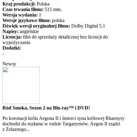
Kraj produkcji:
Polska
Czas trwania filmu:
515 min.
Wersja wydania:
1
Wersje językowe filmu:
polska
Dźwięk wersji oryginalnej filmu:
Dolby Digital 5.1
Napisy:
angielskie
Licencja:
film do sprzedaży detalicznej bez licencji do
wypożyczania
Dodatki:
-
Newsy
Ród Smoka, Sezon 2 na Blu-ray™ i DVD!
Po koronacji króla Aegona II i śmierci syna królowej Rhaenyry
dochodzi do rozłamu w rodzie Targaryenów. Aegon II rządzi
z Żelaznego...