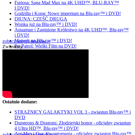
Furiosa: Saga Mad Max na 4K UHD™, BLU-RAY™
I DVD!
Godzilla i Kong: Nowe imperium na Blu-ray™ i DVD!
DIUNA: CZĘŚĆ DRUGA
Wonka już na Blu-ray™ i DVD!
Aquaman i Zaginione Królestwo na 4K UHD™, Blu-ray™
i DVD!
Marvels na Blu-ray™ i DVD!
zobacz więcej newsów »
Psi Patrol: Wielki Film na DVD!
Zwiastuny
Ostatnio dodane:
STRAŻNICY GALAKTYKI VOL 3 - zwiastun Blu-ray™ i
DVD
Dungeons & Dragons: Złodziejski honor - oficjalny zwiastun
4 Ultra HD™, Blu-ray™ i DVD!
Ant-Man i Osa: Kwantomania - oficjalny zwiastun Blu-ray™
zobacz więcej zwiastunów »