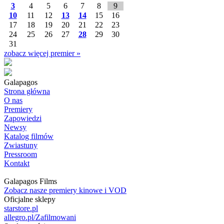
3
4
5
6
7
8
9
10
11
12
13
14
15
16
17
18
19
20
21
22
23
24
25
26
27
28
29
30
31
zobacz więcej premier »
Galapagos
Strona główna
O nas
Premiery
Zapowiedzi
Newsy
Katalog filmów
Zwiastuny
Pressroom
Kontakt
Galapagos Films
Zobacz nasze premiery kinowe i VOD
Oficjalne sklepy
starstore.pl
allegro.pl/Zafilmowani