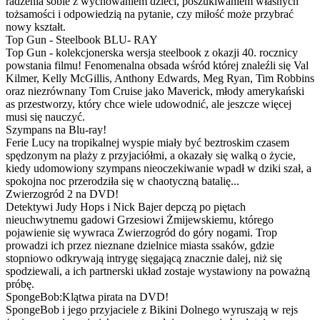
radzenia sobie z wychowaniem dzieci, poszukiwaniem własnych
tożsamości i odpowiedzią na pytanie, czy miłość może przybrać
nowy kształt.
Top Gun - Steelbook BLU- RAY
Top Gun - kolekcjonerska wersja steelbook z okazji 40. rocznicy
powstania filmu! Fenomenalna obsada wśród której znaleźli się Val
Kilmer, Kelly McGillis, Anthony Edwards, Meg Ryan, Tim Robbins
oraz niezrównany Tom Cruise jako Maverick, młody amerykański
as przestworzy, który chce wiele udowodnić, ale jeszcze więcej
musi się nauczyć.
Szympans na Blu-ray!
Ferie Lucy na tropikalnej wyspie miały być beztroskim czasem
spędzonym na plaży z przyjaciółmi, a okazały się walką o życie,
kiedy udomowiony szympans nieoczekiwanie wpadł w dziki szał, a
spokojna noc przerodziła się w chaotyczną batalię...
Zwierzogród 2 na DVD!
Detektywi Judy Hops i Nick Bajer depczą po piętach
nieuchwytnemu gadowi Grzesiowi Żmijewskiemu, którego
pojawienie się wywraca Zwierzogród do góry nogami. Trop
prowadzi ich przez nieznane dzielnice miasta ssaków, gdzie
stopniowo odkrywają intrygę sięgającą znacznie dalej, niż się
spodziewali, a ich partnerski układ zostaje wystawiony na poważną
próbę.
SpongeBob:Klątwa pirata na DVD!
SpongeBob i jego przyjaciele z Bikini Dolnego wyruszają w rejs