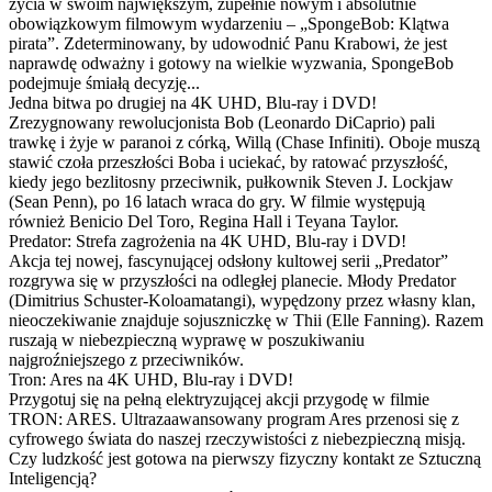
życia w swoim największym, zupełnie nowym i absolutnie
obowiązkowym filmowym wydarzeniu – „SpongeBob: Klątwa
pirata”. Zdeterminowany, by udowodnić Panu Krabowi, że jest
naprawdę odważny i gotowy na wielkie wyzwania, SpongeBob
podejmuje śmiałą decyzję...
Jedna bitwa po drugiej na 4K UHD, Blu-ray i DVD!
Zrezygnowany rewolucjonista Bob (Leonardo DiCaprio) pali
trawkę i żyje w paranoi z córką, Willą (Chase Infiniti). Oboje muszą
stawić czoła przeszłości Boba i uciekać, by ratować przyszłość,
kiedy jego bezlitosny przeciwnik, pułkownik Steven J. Lockjaw
(Sean Penn), po 16 latach wraca do gry. W filmie występują
również Benicio Del Toro, Regina Hall i Teyana Taylor.
Predator: Strefa zagrożenia na 4K UHD, Blu-ray i DVD!
Akcja tej nowej, fascynującej odsłony kultowej serii „Predator”
rozgrywa się w przyszłości na odległej planecie. Młody Predator
(Dimitrius Schuster-Koloamatangi), wypędzony przez własny klan,
nieoczekiwanie znajduje sojuszniczkę w Thii (Elle Fanning). Razem
ruszają w niebezpieczną wyprawę w poszukiwaniu
najgroźniejszego z przeciwników.
Tron: Ares na 4K UHD, Blu-ray i DVD!
Przygotuj się na pełną elektryzującej akcji przygodę w filmie
TRON: ARES. Ultrazaawansowany program Ares przenosi się z
cyfrowego świata do naszej rzeczywistości z niebezpieczną misją.
Czy ludzkość jest gotowa na pierwszy fizyczny kontakt ze Sztuczną
Inteligencją?