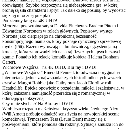
obowiązują. Szybko rozpoczyna się niebezpieczna gra, w której
bronią są siła charakteru i spryt. Jak daleko się posuną, by wydostać
się z tej mrocznej pułapki?
Podziemny krąg na 4K UHD!
Mroczna, przewrotna satyra Davida Finchera z Bradem Pittem i
Edwardem Nortonem w rolach głównych. Popisowy występ
Nortona jako cierpiącego na chroniczną bezsenność
konsumpcyjnego maniaka, który poznaje cynicznego sprzedawcę
mydła (Pitt). Razem wyruszają na buntowniczą, egzystencjalną
krucjatę, która zaprowadzi ich na skraj fizycznych i psychicznych
granic. Ponadto ich relację komplikuje kobieta (Helena Bonham
Carter).
Wichrowe Wzgórza - na 4K UHD, Blu-ray i DVD!
„Wichrowe Wzgórza” Emerald Fennell, to odważna i oryginalna
interpretacja jednej z najwspanialszych historii miłosnych wszech
czasów. Margot Robbie jako Cathy oraz Jacob Elordi w roli
Heathcliffa. Epicka opowieść o pożądaniu, miłości i szaleństwie, w
której zakazana namiętność przeradza się z romantycznej w
odurzającą i toksyczną.
Czy mnie słychac? Na Blu-ray i DVD!
W obliczu rozpadu małżeństwa i kryzysu wieku średniego Alex
(Will Arnett) próbuje odnaleźć sens życia na nowojorskiej scenie
komediowej. Tymczasem Tess (Laura Dern) mierzy się z
poświęceniami, które poniosła dla rodziny. Sytuacja zmusza ich do