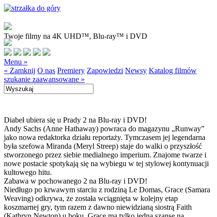
Twoje filmy na 4K UHD™, Blu-ray™ i DVD
Menu »
« Zamknij
O nas
Premiery
Zapowiedzi
Newsy
Katalog filmów
szukanie zaawansowane »
Diabeł ubiera się u Prady 2 na Blu-ray i DVD!
Andy Sachs (Anne Hathaway) powraca do magazynu „Runway”
jako nowa redaktorka działu reportaży. Tymczasem jej legendarna
była szefowa Miranda (Meryl Streep) staje do walki o przyszłość
stworzonego przez siebie medialnego imperium. Znajome twarze i
nowe postacie spotykają się na wybiegu w tej stylowej kontynuacji
kultowego hitu.
Zabawa w pochowanego 2 na Blu-ray i DVD!
Niedługo po krwawym starciu z rodziną Le Domas, Grace (Samara
Weaving) odkrywa, że została wciągnięta w kolejny etap
koszmarnej gry, tym razem z dawno niewidzianą siostrą Faith
(Kathryn Newton) u boku. Grace ma tylko jedną szansę na