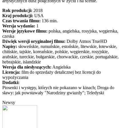
artystycznych dusz połączonych w życiu i na scenie.
Rok produkcji:
2018
Kraj produkcji:
USA
Czas trwania filmu:
136 min.
Wersja wydania:
1
Wersje językowe filmu:
polska, angielska, rosyjska, węgierska,
czeska
Dźwięk wersji oryginalnej filmu:
Dolby Atmos TrueHD
Napisy:
słoweńskie, rumuńskie, estońskie, litewskie, łotewskie,
chińskie, tajskie, koreańskie, polskie, węgierskie, rosyjskie,
arabskie, tureckie, bułgarskie, chorwackie, czeskie, portugalskie,
hebrajskie, islandzkie
Wersja dla niesłyszących:
Angielska
Licencja:
film do sprzedaży detalicznej bez licencji do
wypożyczania
Dodatki:
Piosenki i występy, których nie pokazano w kinach; Droga do
sławy: jak powstawały "Narodziny gwiazdy"; Teledyski
Newsy