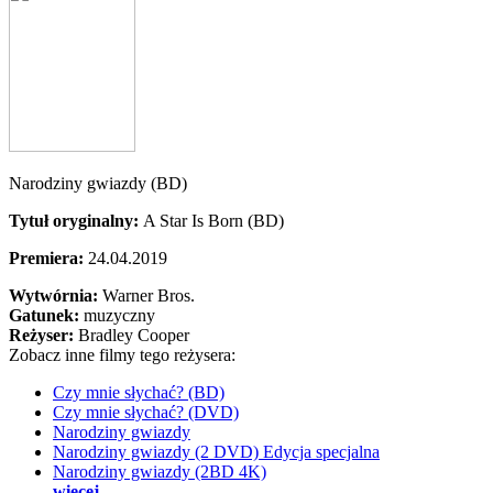
Narodziny gwiazdy (BD)
Tytuł oryginalny:
A Star Is Born (BD)
Premiera:
24.04.2019
Wytwórnia:
Warner Bros.
Gatunek:
muzyczny
Reżyser:
Bradley Cooper
Zobacz inne filmy tego reżysera:
Czy mnie słychać? (BD)
Czy mnie słychać? (DVD)
Narodziny gwiazdy
Narodziny gwiazdy (2 DVD) Edycja specjalna
Narodziny gwiazdy (2BD 4K)
więcej...