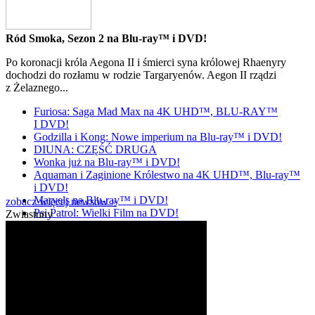
Ród Smoka, Sezon 2 na Blu-ray™ i DVD!
Po koronacji króla Aegona II i śmierci syna królowej Rhaenyry
dochodzi do rozłamu w rodzie Targaryenów. Aegon II rządzi
z Żelaznego...
Furiosa: Saga Mad Max na 4K UHD™, BLU-RAY™
I DVD!
Godzilla i Kong: Nowe imperium na Blu-ray™ i DVD!
DIUNA: CZĘŚĆ DRUGA
Wonka już na Blu-ray™ i DVD!
Aquaman i Zaginione Królestwo na 4K UHD™, Blu-ray™
i DVD!
Marvels na Blu-ray™ i DVD!
zobacz więcej newsów »
Psi Patrol: Wielki Film na DVD!
Zwiastuny