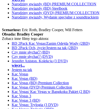
Narodziny gwiazdy (BD) PREMIUM COLLECTION
Narodziny gwiazdy (BD) Steelbook
Narodziny gwiazdy (DVD) PREMIUM COLLECTION
Narodziny gwiazdy, Wydanie specjalne z soundtrackiem
Scenariusz:
Eric Roth
, Bradley Cooper
, Will Fetters
Obsada:
Bradley Cooper
Zobacz inne filmy tego aktora:
BD 2Pack Kac Vegas/Zanim Odejdą Wody (2BD)
BD 2Pack Och, życie/Jestem na tak (2BD)
Czy mnie słychać? (BD)
Czy mnie słychać? (DVD)
Jennifer Aniston. Kolekcja (3 DVD)
więcej...
Jestem na tak
Kac Vegas
Kac Vegas (BD)
Kac Vegas (BD) Premium Collection
Kac Vegas (DVD) Premium Collection
Kac Vegas/ Kac Vegas w Bangkoku Pakiet (2 BD)
Kac Vegas 3
Kac Vegas 3 (BD)
Kac Vegas: Trylogia (3 DVD)