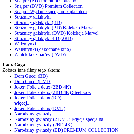
Snajper (BD) Premium Collection
Snajper (DVD) Premium Collection
Snajper Wydanie specjalne z plakatem
Strażnicy galaktyki
Strażnicy galaktyki (BD)
Strażnicy galaktyki (BD) Kolekcja Marvel
Strażnicy galaktyki (DVD) Kolekcja Marvel
Strażnicy galaktyki 3-D (2BD)
Walentynki
Walentynki (Zakochane kino)
Zaułek koszmarów (DVD)
Lady Gaga
Zobacz inne filmy tego aktora:
Dom Gucci (BD)
Dom Gucci (DVD)
Joker: Folie a deux (2BD 4K)
Joker: Folie a deux (2BD 4K) Steelbook
Joker: Folie a deux (BD)
więcej...
Joker: Folie a deux (DVD)
Narodziny gwiazdy
Narodziny gwiazdy (2 DVD) Edycja specjalna
Narodziny gwiazdy (2BD 4K)
Narodziny gwiazdy (BD) PREMIUM COLLECTION