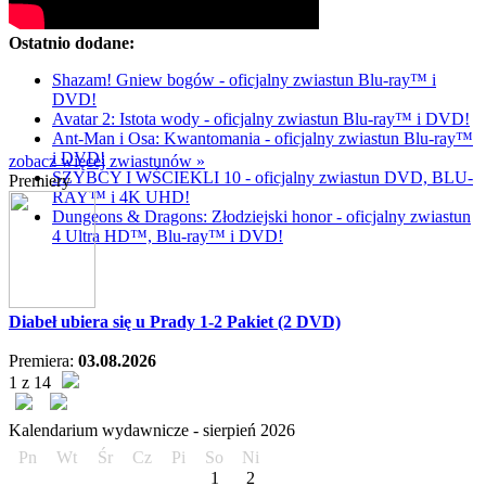
Ostatnio dodane:
Shazam! Gniew bogów - oficjalny zwiastun Blu-ray™ i
DVD!
Avatar 2: Istota wody - oficjalny zwiastun Blu-ray™ i DVD!
Ant-Man i Osa: Kwantomania - oficjalny zwiastun Blu-ray™
i DVD!
zobacz więcej zwiastunów »
SZYBCY I WŚCIEKLI 10 - oficjalny zwiastun DVD, BLU-
Premiery
RAY™ i 4K UHD!
Dungeons & Dragons: Złodziejski honor - oficjalny zwiastun
4 Ultra HD™, Blu-ray™ i DVD!
Diabeł ubiera się u Prady 1-2 Pakiet (2 DVD)
Premiera:
03.08.2026
1 z 14
Kalendarium wydawnicze -
sierpień
2026
Pn
Wt
Śr
Cz
Pi
So
Ni
1
2