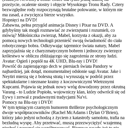
przeżycie, ocalenie siostry i objęcie Wysokiego Tronu Rady. Cztery
bezwzględne rody rozpoczynają brutalne polowanie, w którym nie
ma zasad, a zwycięzca bierze wszystko.
Hopnięci na DVD!
Zabawna, pełna przygód animacja Disney i Pixar na DVD. A
gdybyśmy tak mogli rozmawiać ze zwierzętami i rozumieli, co
mówią? Miłośniczka zwierząt, Mabel, korzysta z okazji, aby za
pomocą nowych technologii przenieść swoją świadomość do ciała
robotycznego bobra. Odkrywając tajemnice świata natury, Mabel
zaprzyjaźnia się z charyzmatycznym bobrem i jednoczy zwierzęce
królestwo w obliczu zbliżającego się zagrożenia ze strony ludzi.
Avatar: Ogień i popiół na 4K UHD, Blu-ray i DVD!
Powróć do zapierającego dech w piersiach świata Pandory w
najbardziej, jak dotąd, monumentalnej odsłonie sagi Avatar. Jake i
Neytiri mierzą się z bolesną stratą i wyruszają w podróż przez
spektakularne i nieznane krainy z koczowniczymi Wietrznymi
Kupcami. Pojawia się jednak nowy wróg dowodzony przez okrutną
Varang - to Ludzie Popiołu, wojowniczy klan, który odwrócił się od
Eywy i zerwał z pradawnymi tradycjami Na'vi.
Pomocy na Blu-ray i DVD!
W tym tętniącym czarnym humorem thrillerze psychologicznym
dwoje współpracowników (Rachel McAdams i Dylan O’Brien),
którzy jako jedyni uchodzą z życiem z katastrofy samolotu, trafia na
bezludną wyspę. Aby przetrwać, muszą przezwyciężyć wzajemną
niechęć i nauczyć się współpracować. Biurowe zasady już tu nie