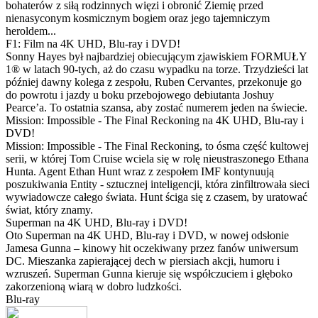
bohaterów z siłą rodzinnych więzi i obronić Ziemię przed
nienasyconym kosmicznym bogiem oraz jego tajemniczym
heroldem...
F1: Film na 4K UHD, Blu-ray i DVD!
Sonny Hayes był najbardziej obiecującym zjawiskiem FORMUŁY
1® w latach 90-tych, aż do czasu wypadku na torze. Trzydzieści lat
później dawny kolega z zespołu, Ruben Cervantes, przekonuje go
do powrotu i jazdy u boku przebojowego debiutanta Joshuy
Pearce’a. To ostatnia szansa, aby zostać numerem jeden na świecie.
Mission: Impossible - The Final Reckoning na 4K UHD, Blu-ray i
DVD!
Mission: Impossible - The Final Reckoning, to ósma część kultowej
serii, w której Tom Cruise wciela się w rolę nieustraszonego Ethana
Hunta. Agent Ethan Hunt wraz z zespołem IMF kontynuują
poszukiwania Entity - sztucznej inteligencji, która zinfiltrowała sieci
wywiadowcze całego świata. Hunt ściga się z czasem, by uratować
świat, który znamy.
Superman na 4K UHD, Blu-ray i DVD!
Oto Superman na 4K UHD, Blu-ray i DVD, w nowej odsłonie
Jamesa Gunna – kinowy hit oczekiwany przez fanów uniwersum
DC. Mieszanka zapierającej dech w piersiach akcji, humoru i
wzruszeń. Superman Gunna kieruje się współczuciem i głęboko
zakorzenioną wiarą w dobro ludzkości.
Blu-ray