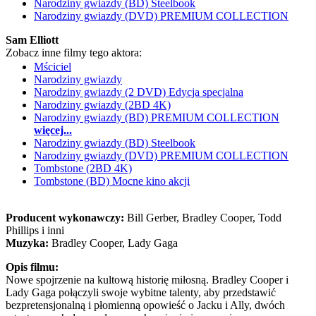
Narodziny gwiazdy (BD) Steelbook
Narodziny gwiazdy (DVD) PREMIUM COLLECTION
Sam Elliott
Zobacz inne filmy tego aktora:
Mściciel
Narodziny gwiazdy
Narodziny gwiazdy (2 DVD) Edycja specjalna
Narodziny gwiazdy (2BD 4K)
Narodziny gwiazdy (BD) PREMIUM COLLECTION
więcej...
Narodziny gwiazdy (BD) Steelbook
Narodziny gwiazdy (DVD) PREMIUM COLLECTION
Tombstone (2BD 4K)
Tombstone (BD) Mocne kino akcji
Producent wykonawczy:
Bill Gerber, Bradley Cooper, Todd
Phillips i inni
Muzyka:
Bradley Cooper, Lady Gaga
Opis filmu:
Nowe spojrzenie na kultową historię miłosną. Bradley Cooper i
Lady Gaga połączyli swoje wybitne talenty, aby przedstawić
bezpretensjonalną i płomienną opowieść o Jacku i Ally, dwóch