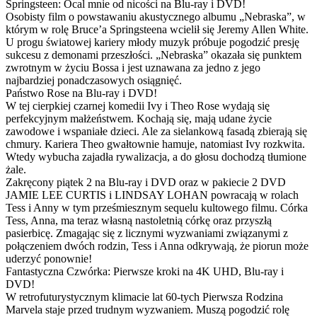
Springsteen: Ocal mnie od nicości na Blu-ray i DVD!
Osobisty film o powstawaniu akustycznego albumu „Nebraska”, w
którym w rolę Bruce’a Springsteena wcielił się Jeremy Allen White.
U progu światowej kariery młody muzyk próbuje pogodzić presję
sukcesu z demonami przeszłości. „Nebraska” okazała się punktem
zwrotnym w życiu Bossa i jest uznawana za jedno z jego
najbardziej ponadczasowych osiągnięć.
Państwo Rose na Blu-ray i DVD!
W tej cierpkiej czarnej komedii Ivy i Theo Rose wydają się
perfekcyjnym małżeństwem. Kochają się, mają udane życie
zawodowe i wspaniałe dzieci. Ale za sielankową fasadą zbierają się
chmury. Kariera Theo gwałtownie hamuje, natomiast Ivy rozkwita.
Wtedy wybucha zajadła rywalizacja, a do głosu dochodzą tłumione
żale.
Zakręcony piątek 2 na Blu-ray i DVD oraz w pakiecie 2 DVD
JAMIE LEE CURTIS i LINDSAY LOHAN powracają w rolach
Tess i Anny w tym prześmiesznym sequelu kultowego filmu. Córka
Tess, Anna, ma teraz własną nastoletnią córkę oraz przyszłą
pasierbicę. Zmagając się z licznymi wyzwaniami związanymi z
połączeniem dwóch rodzin, Tess i Anna odkrywają, że piorun może
uderzyć ponownie!
Fantastyczna Czwórka: Pierwsze kroki na 4K UHD, Blu-ray i
DVD!
W retrofuturystycznym klimacie lat 60-tych Pierwsza Rodzina
Marvela staje przed trudnym wyzwaniem. Muszą pogodzić rolę