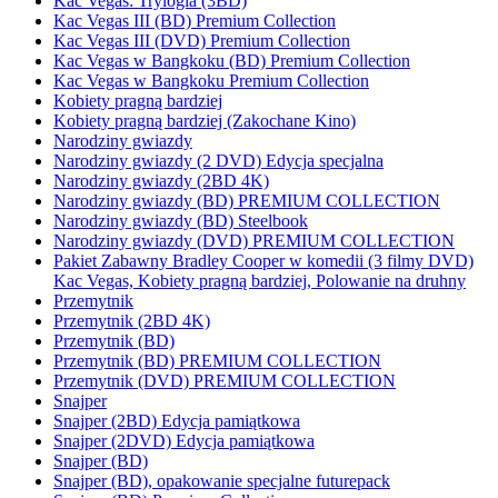
Kac Vegas: Trylogia (3BD)
Kac Vegas III (BD) Premium Collection
Kac Vegas III (DVD) Premium Collection
Kac Vegas w Bangkoku (BD) Premium Collection
Kac Vegas w Bangkoku Premium Collection
Kobiety pragną bardziej
Kobiety pragną bardziej (Zakochane Kino)
Narodziny gwiazdy
Narodziny gwiazdy (2 DVD) Edycja specjalna
Narodziny gwiazdy (2BD 4K)
Narodziny gwiazdy (BD) PREMIUM COLLECTION
Narodziny gwiazdy (BD) Steelbook
Narodziny gwiazdy (DVD) PREMIUM COLLECTION
Pakiet Zabawny Bradley Cooper w komedii (3 filmy DVD)
Kac Vegas, Kobiety pragną bardziej, Polowanie na druhny
Przemytnik
Przemytnik (2BD 4K)
Przemytnik (BD)
Przemytnik (BD) PREMIUM COLLECTION
Przemytnik (DVD) PREMIUM COLLECTION
Snajper
Snajper (2BD) Edycja pamiątkowa
Snajper (2DVD) Edycja pamiątkowa
Snajper (BD)
Snajper (BD), opakowanie specjalne futurepack