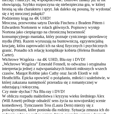
obowiązują. Szybko rozpoczyna się niebezpieczna gra, w której
bronią są siła charakteru i spryt. Jak daleko się posuną, by wydostać
się z tej mrocznej pułapki?
Podziemny krąg na 4K UHD!
Mroczna, przewrotna satyra Davida Finchera z Bradem Pittem i
Edwardem Nortonem w rolach głównych. Popisowy występ
Nortona jako cierpiącego na chroniczną bezsenność
konsumpcyjnego maniaka, który poznaje cynicznego sprzedawcę
mydła (Pitt). Razem wyruszają na buntowniczą, egzystencjalną
krucjatę, która zaprowadzi ich na skraj fizycznych i psychicznych
granic. Ponadto ich relację komplikuje kobieta (Helena Bonham
Carter).
Wichrowe Wzgórza - na 4K UHD, Blu-ray i DVD!
„Wichrowe Wzgórza” Emerald Fennell, to odważna i oryginalna
interpretacja jednej z najwspanialszych historii miłosnych wszech
czasów. Margot Robbie jako Cathy oraz Jacob Elordi w roli
Heathcliffa. Epicka opowieść o pożądaniu, miłości i szaleństwie, w
której zakazana namiętność przeradza się z romantycznej w
odurzającą i toksyczną.
Czy mnie słychac? Na Blu-ray i DVD!
W obliczu rozpadu małżeństwa i kryzysu wieku średniego Alex
(Will Arnett) próbuje odnaleźć sens życia na nowojorskiej scenie
komediowej. Tymczasem Tess (Laura Dern) mierzy się z
poświęceniami, które poniosła dla rodziny. Sytuacja zmusza ich do