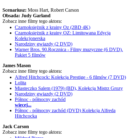
Scenariusz:
Moss Hart
, Robert Carson
Obsada:
Judy Garland
Zobacz inne filmy tego aktora:
Czarnoksiężnik z krainy Oz (2BD 4K)
Czarnoksiężnik z krainy OZ: Limitowana Edycja
Kolekcjonerska
Narodziny gwiazdy (2 DVD)
Warner Bros. 90.Rocznica - Filmy muzyczne (6 DVD).
Pakiet 5 filmów
James Mason
Zobacz inne filmy tego aktora:
Alfred Hitchcock: Kolekcja Prestige - 6 filmów (7 DVD)
Lolita
Miasteczko Salem (1979) (BD), Kolekcja Mistrz Grozy
Narodziny gwiazdy (2 DVD)
Północ - północny zachód
więcej...
Północ - północny zachód (DVD) Kolekcja Alfreda
Hitchcocka
Jack Carson
Zobacz inne filmy tego aktora: