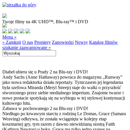
Twoje filmy na 4K UHD™, Blu-ray™ i DVD
Menu »
« Zamknij
O nas
Premiery
Zapowiedzi
Newsy
Katalog filmów
szukanie zaawansowane »
Diabeł ubiera się u Prady 2 na Blu-ray i DVD!
Andy Sachs (Anne Hathaway) powraca do magazynu „Runway”
jako nowa redaktorka działu reportaży. Tymczasem jej legendarna
była szefowa Miranda (Meryl Streep) staje do walki o przyszłość
stworzonego przez siebie medialnego imperium. Znajome twarze i
nowe postacie spotykają się na wybiegu w tej stylowej kontynuacji
kultowego hitu.
Zabawa w pochowanego 2 na Blu-ray i DVD!
Niedługo po krwawym starciu z rodziną Le Domas, Grace (Samara
Weaving) odkrywa, że została wciągnięta w kolejny etap
koszmarnej gry, tym razem z dawno niewidzianą siostrą Faith
(Kathryn Newton) u boku. Grace ma tylko jedną szansę na