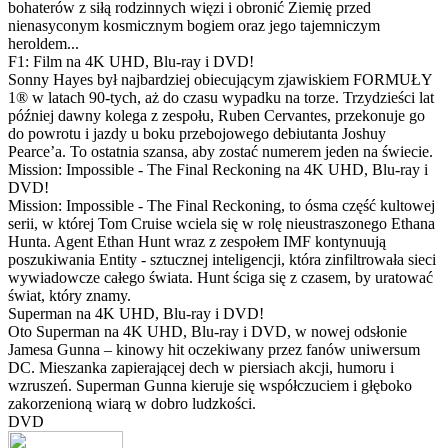
bohaterów z siłą rodzinnych więzi i obronić Ziemię przed
nienasyconym kosmicznym bogiem oraz jego tajemniczym
heroldem...
F1: Film na 4K UHD, Blu-ray i DVD!
Sonny Hayes był najbardziej obiecującym zjawiskiem FORMUŁY
1® w latach 90-tych, aż do czasu wypadku na torze. Trzydzieści lat
później dawny kolega z zespołu, Ruben Cervantes, przekonuje go
do powrotu i jazdy u boku przebojowego debiutanta Joshuy
Pearce’a. To ostatnia szansa, aby zostać numerem jeden na świecie.
Mission: Impossible - The Final Reckoning na 4K UHD, Blu-ray i
DVD!
Mission: Impossible - The Final Reckoning, to ósma część kultowej
serii, w której Tom Cruise wciela się w rolę nieustraszonego Ethana
Hunta. Agent Ethan Hunt wraz z zespołem IMF kontynuują
poszukiwania Entity - sztucznej inteligencji, która zinfiltrowała sieci
wywiadowcze całego świata. Hunt ściga się z czasem, by uratować
świat, który znamy.
Superman na 4K UHD, Blu-ray i DVD!
Oto Superman na 4K UHD, Blu-ray i DVD, w nowej odsłonie
Jamesa Gunna – kinowy hit oczekiwany przez fanów uniwersum
DC. Mieszanka zapierającej dech w piersiach akcji, humoru i
wzruszeń. Superman Gunna kieruje się współczuciem i głęboko
zakorzenioną wiarą w dobro ludzkości.
DVD