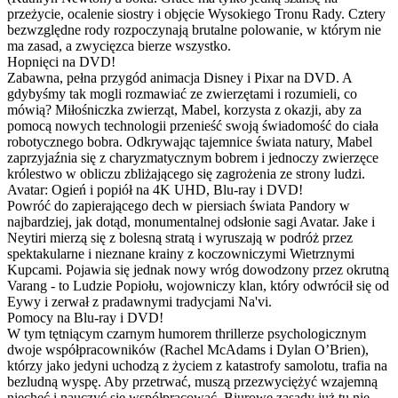
przeżycie, ocalenie siostry i objęcie Wysokiego Tronu Rady. Cztery
bezwzględne rody rozpoczynają brutalne polowanie, w którym nie
ma zasad, a zwycięzca bierze wszystko.
Hopnięci na DVD!
Zabawna, pełna przygód animacja Disney i Pixar na DVD. A
gdybyśmy tak mogli rozmawiać ze zwierzętami i rozumieli, co
mówią? Miłośniczka zwierząt, Mabel, korzysta z okazji, aby za
pomocą nowych technologii przenieść swoją świadomość do ciała
robotycznego bobra. Odkrywając tajemnice świata natury, Mabel
zaprzyjaźnia się z charyzmatycznym bobrem i jednoczy zwierzęce
królestwo w obliczu zbliżającego się zagrożenia ze strony ludzi.
Avatar: Ogień i popiół na 4K UHD, Blu-ray i DVD!
Powróć do zapierającego dech w piersiach świata Pandory w
najbardziej, jak dotąd, monumentalnej odsłonie sagi Avatar. Jake i
Neytiri mierzą się z bolesną stratą i wyruszają w podróż przez
spektakularne i nieznane krainy z koczowniczymi Wietrznymi
Kupcami. Pojawia się jednak nowy wróg dowodzony przez okrutną
Varang - to Ludzie Popiołu, wojowniczy klan, który odwrócił się od
Eywy i zerwał z pradawnymi tradycjami Na'vi.
Pomocy na Blu-ray i DVD!
W tym tętniącym czarnym humorem thrillerze psychologicznym
dwoje współpracowników (Rachel McAdams i Dylan O’Brien),
którzy jako jedyni uchodzą z życiem z katastrofy samolotu, trafia na
bezludną wyspę. Aby przetrwać, muszą przezwyciężyć wzajemną
niechęć i nauczyć się współpracować. Biurowe zasady już tu nie