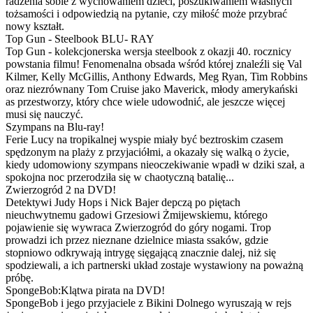
radzenia sobie z wychowaniem dzieci, poszukiwaniem własnych
tożsamości i odpowiedzią na pytanie, czy miłość może przybrać
nowy kształt.
Top Gun - Steelbook BLU- RAY
Top Gun - kolekcjonerska wersja steelbook z okazji 40. rocznicy
powstania filmu! Fenomenalna obsada wśród której znaleźli się Val
Kilmer, Kelly McGillis, Anthony Edwards, Meg Ryan, Tim Robbins
oraz niezrównany Tom Cruise jako Maverick, młody amerykański
as przestworzy, który chce wiele udowodnić, ale jeszcze więcej
musi się nauczyć.
Szympans na Blu-ray!
Ferie Lucy na tropikalnej wyspie miały być beztroskim czasem
spędzonym na plaży z przyjaciółmi, a okazały się walką o życie,
kiedy udomowiony szympans nieoczekiwanie wpadł w dziki szał, a
spokojna noc przerodziła się w chaotyczną batalię...
Zwierzogród 2 na DVD!
Detektywi Judy Hops i Nick Bajer depczą po piętach
nieuchwytnemu gadowi Grzesiowi Żmijewskiemu, którego
pojawienie się wywraca Zwierzogród do góry nogami. Trop
prowadzi ich przez nieznane dzielnice miasta ssaków, gdzie
stopniowo odkrywają intrygę sięgającą znacznie dalej, niż się
spodziewali, a ich partnerski układ zostaje wystawiony na poważną
próbę.
SpongeBob:Klątwa pirata na DVD!
SpongeBob i jego przyjaciele z Bikini Dolnego wyruszają w rejs