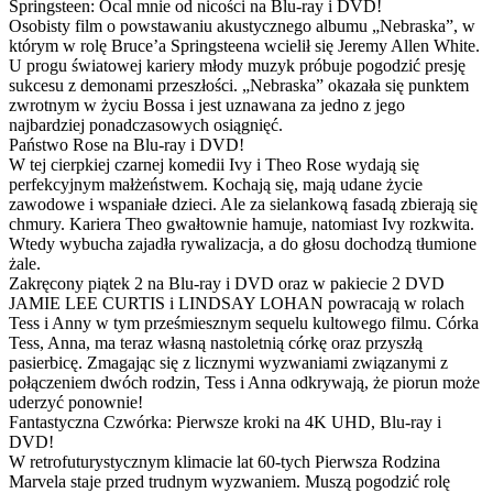
Springsteen: Ocal mnie od nicości na Blu-ray i DVD!
Osobisty film o powstawaniu akustycznego albumu „Nebraska”, w
którym w rolę Bruce’a Springsteena wcielił się Jeremy Allen White.
U progu światowej kariery młody muzyk próbuje pogodzić presję
sukcesu z demonami przeszłości. „Nebraska” okazała się punktem
zwrotnym w życiu Bossa i jest uznawana za jedno z jego
najbardziej ponadczasowych osiągnięć.
Państwo Rose na Blu-ray i DVD!
W tej cierpkiej czarnej komedii Ivy i Theo Rose wydają się
perfekcyjnym małżeństwem. Kochają się, mają udane życie
zawodowe i wspaniałe dzieci. Ale za sielankową fasadą zbierają się
chmury. Kariera Theo gwałtownie hamuje, natomiast Ivy rozkwita.
Wtedy wybucha zajadła rywalizacja, a do głosu dochodzą tłumione
żale.
Zakręcony piątek 2 na Blu-ray i DVD oraz w pakiecie 2 DVD
JAMIE LEE CURTIS i LINDSAY LOHAN powracają w rolach
Tess i Anny w tym prześmiesznym sequelu kultowego filmu. Córka
Tess, Anna, ma teraz własną nastoletnią córkę oraz przyszłą
pasierbicę. Zmagając się z licznymi wyzwaniami związanymi z
połączeniem dwóch rodzin, Tess i Anna odkrywają, że piorun może
uderzyć ponownie!
Fantastyczna Czwórka: Pierwsze kroki na 4K UHD, Blu-ray i
DVD!
W retrofuturystycznym klimacie lat 60-tych Pierwsza Rodzina
Marvela staje przed trudnym wyzwaniem. Muszą pogodzić rolę