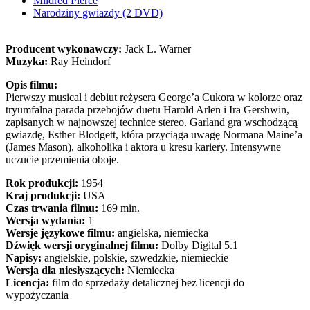
Mildred Pierce
Narodziny gwiazdy (2 DVD)
Producent wykonawczy:
Jack L. Warner
Muzyka:
Ray Heindorf
Opis filmu:
Pierwszy musical i debiut reżysera George’a Cukora w kolorze oraz
tryumfalna parada przebojów duetu Harold Arlen i Ira Gershwin,
zapisanych w najnowszej technice stereo. Garland gra wschodzącą
gwiazdę, Esther Blodgett, która przyciąga uwagę Normana Maine’a
(James Mason), alkoholika i aktora u kresu kariery. Intensywne
uczucie przemienia oboje.
Rok produkcji:
1954
Kraj produkcji:
USA
Czas trwania filmu:
169 min.
Wersja wydania:
1
Wersje językowe filmu:
angielska, niemiecka
Dźwięk wersji oryginalnej filmu:
Dolby Digital 5.1
Napisy:
angielskie, polskie, szwedzkie, niemieckie
Wersja dla niesłyszących:
Niemiecka
Licencja:
film do sprzedaży detalicznej bez licencji do
wypożyczania