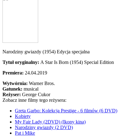
Narodziny gwiazdy (1954) Edycja specjalna
Tytuł oryginalny:
A Star Is Born (1954) Special Edition
Premiera:
24.04.2019
Wytwórnia:
Warner Bros.
Gatunek:
musical
Reżyser:
George Cukor
Zobacz inne filmy tego reżysera:
Greta Garbo: Kolekcja Prestige - 6 filmów (6 DVD)
Kobiety
My Fair Lady (2DVD) (Ikony kina)
Narodziny gwiazdy (2 DVD)
Pat i Mike