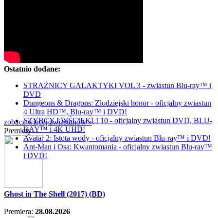
Ostatnio dodane:
STRAŻNICY GALAKTYKI VOL 3 - zwiastun Blu-ray™ i
DVD
Dungeons & Dragons: Złodziejski honor - oficjalny zwiastun
4 Ultra HD™, Blu-ray™ i DVD!
SZYBCY I WŚCIEKLI 10 - oficjalny zwiastun DVD, BLU-
zobacz więcej zwiastunów »
RAY™ i 4K UHD!
Premiery
Avatar 2: Istota wody - oficjalny zwiastun Blu-ray™ i DVD!
Ant-Man i Osa: Kwantomania - oficjalny zwiastun Blu-ray™
i DVD!
Ghost in The Shell (2017) (BD)
Premiera:
28.08.2026