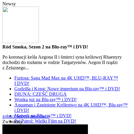
Newsy
Ród Smoka, Sezon 2 na Blu-ray™ i DVD!
Po koronacji króla Aegona II i śmierci syna królowej Rhaenyry
dochodzi do rozłamu w rodzie Targaryenów. Aegon II rządzi
z Żelaznego...
Furiosa: Saga Mad Max na 4K UHD™, BLU-RAY™
I DVD!
Godzilla i Kong: Nowe imperium na Blu-ray™ i DVD!
DIUNA: CZĘŚĆ DRUGA
Wonka już na Blu-ray™ i DVD!
Aquaman i Zaginione Królestwo na 4K UHD™, Blu-ray™
i DVD!
Marvels na Blu-ray™ i DVD!
zobacz więcej newsów »
Psi Patrol: Wielki Film na DVD!
Zwiastuny