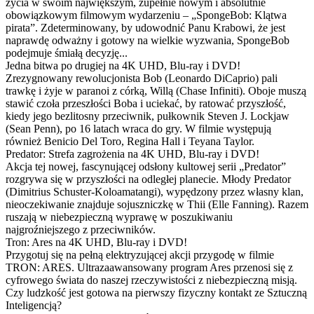
życia w swoim największym, zupełnie nowym i absolutnie
obowiązkowym filmowym wydarzeniu – „SpongeBob: Klątwa
pirata”. Zdeterminowany, by udowodnić Panu Krabowi, że jest
naprawdę odważny i gotowy na wielkie wyzwania, SpongeBob
podejmuje śmiałą decyzję...
Jedna bitwa po drugiej na 4K UHD, Blu-ray i DVD!
Zrezygnowany rewolucjonista Bob (Leonardo DiCaprio) pali
trawkę i żyje w paranoi z córką, Willą (Chase Infiniti). Oboje muszą
stawić czoła przeszłości Boba i uciekać, by ratować przyszłość,
kiedy jego bezlitosny przeciwnik, pułkownik Steven J. Lockjaw
(Sean Penn), po 16 latach wraca do gry. W filmie występują
również Benicio Del Toro, Regina Hall i Teyana Taylor.
Predator: Strefa zagrożenia na 4K UHD, Blu-ray i DVD!
Akcja tej nowej, fascynującej odsłony kultowej serii „Predator”
rozgrywa się w przyszłości na odległej planecie. Młody Predator
(Dimitrius Schuster-Koloamatangi), wypędzony przez własny klan,
nieoczekiwanie znajduje sojuszniczkę w Thii (Elle Fanning). Razem
ruszają w niebezpieczną wyprawę w poszukiwaniu
najgroźniejszego z przeciwników.
Tron: Ares na 4K UHD, Blu-ray i DVD!
Przygotuj się na pełną elektryzującej akcji przygodę w filmie
TRON: ARES. Ultrazaawansowany program Ares przenosi się z
cyfrowego świata do naszej rzeczywistości z niebezpieczną misją.
Czy ludzkość jest gotowa na pierwszy fizyczny kontakt ze Sztuczną
Inteligencją?