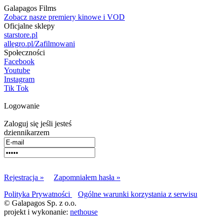
Galapagos Films
Zobacz nasze premiery kinowe i VOD
Oficjalne sklepy
starstore.pl
allegro.pl/Zafilmowani
Społeczności
Facebook
Youtube
Instagram
Tik Tok
Logowanie
Zaloguj się jeśli jesteś
dziennikarzem
Rejestracja »
Zapomniałem hasła »
Polityka Prywatności
Ogólne warunki korzystania z serwisu
© Galapagos Sp. z o.o.
projekt i wykonanie:
nethouse