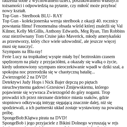
radzenia sobie z wychowaniem dzieci, poszukiwaniem własnych
tożsamości i odpowiedzią na pytanie, czy miłość może przybrać
nowy kształt.
Top Gun - Steelbook BLU- RAY
Top Gun - kolekcjonerska wersja steelbook z okazji 40. rocznicy
powstania filmu! Fenomenalna obsada wśród której znaleźli się Val
Kilmer, Kelly McGillis, Anthony Edwards, Meg Ryan, Tim Robbins
oraz niezrównany Tom Cruise jako Maverick, młody amerykański
as przestworzy, który chce wiele udowodnić, ale jeszcze więcej
musi się nauczyć.
Szympans na Blu-ray!
Ferie Lucy na tropikalnej wyspie miały być beztroskim czasem
spędzonym na plaży z przyjaciółmi, a okazały się walką o życie,
kiedy udomowiony szympans nieoczekiwanie wpadł w dziki szał, a
spokojna noc przerodziła się w chaotyczną batalię...
Zwierzogród 2 na DVD!
Detektywi Judy Hops i Nick Bajer depczą po piętach
nieuchwytnemu gadowi Grzesiowi Żmijewskiemu, którego
pojawienie się wywraca Zwierzogród do góry nogami. Trop
prowadzi ich przez nieznane dzielnice miasta ssaków, gdzie
stopniowo odkrywają intrygę sięgającą znacznie dalej, niż się
spodziewali, a ich partnerski układ zostaje wystawiony na poważną
próbę.
SpongeBob:Klątwa pirata na DVD!
SpongeBob i jego przyjaciele z Bikini Dolnego wyruszają w rejs