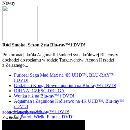
Newsy
Ród Smoka, Sezon 2 na Blu-ray™ i DVD!
Po koronacji króla Aegona II i śmierci syna królowej Rhaenyry
dochodzi do rozłamu w rodzie Targaryenów. Aegon II rządzi
z Żelaznego...
Furiosa: Saga Mad Max na 4K UHD™, BLU-RAY™
I DVD!
Godzilla i Kong: Nowe imperium na Blu-ray™ i DVD!
DIUNA: CZĘŚĆ DRUGA
Wonka już na Blu-ray™ i DVD!
Aquaman i Zaginione Królestwo na 4K UHD™, Blu-ray™
i DVD!
Marvels na Blu-ray™ i DVD!
zobacz więcej newsów »
Psi Patrol: Wielki Film na DVD!
Zwiastuny