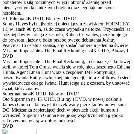
bohaterów z siłą rodzinnych więzi i obronić Ziemię przed
nienasyconym kosmicznym bogiem oraz jego tajemniczym
heroldem...
F1: Film na 4K UHD, Blu-ray i DVD!
Sonny Hayes był najbardziej obiecującym zjawiskiem FORMUŁY
1® w latach 90-tych, aż do czasu wypadku na torze. Trzydzieści lat
później dawny kolega z zespołu, Ruben Cervantes, przekonuje go
do powrotu i jazdy u boku przebojowego debiutanta Joshuy
Pearce’a. To ostatnia szansa, aby zostać numerem jeden na świecie.
Mission: Impossible - The Final Reckoning na 4K UHD, Blu-ray i
DVD!
Mission: Impossible - The Final Reckoning, to ósma część kultowej
serii, w której Tom Cruise wciela się w rolę nieustraszonego Ethana
Hunta. Agent Ethan Hunt wraz z zespołem IMF kontynuują
poszukiwania Entity - sztucznej inteligencji, która zinfiltrowała sieci
wywiadowcze całego świata. Hunt ściga się z czasem, by uratować
świat, który znamy.
Superman na 4K UHD, Blu-ray i DVD!
Oto Superman na 4K UHD, Blu-ray i DVD, w nowej odsłonie
Jamesa Gunna – kinowy hit oczekiwany przez fanów uniwersum
DC. Mieszanka zapierającej dech w piersiach akcji, humoru i
wzruszeń. Superman Gunna kieruje się współczuciem i głęboko
zakorzenioną wiarą w dobro ludzkości.
DVD