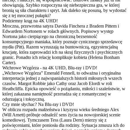
obowiązują. Szybko rozpoczyna się niebezpieczna gra, w której
bronią są siła charakteru i spryt. Jak daleko się posuną, by wydostać
się z tej mrocznej pułapki?
Podziemny krąg na 4K UHD!
Mroczna, przewrotna satyra Davida Finchera z Bradem Pittem i
Edwardem Nortonem w rolach głównych. Popisowy występ
Nortona jako cierpiącego na chroniczną bezsenność
konsumpcyjnego maniaka, który poznaje cynicznego sprzedawcę
mydła (Pitt). Razem wyruszają na buntowniczą, egzystencjalną
krucjatę, która zaprowadzi ich na skraj fizycznych i psychicznych
granic. Ponadto ich relację komplikuje kobieta (Helena Bonham
Carter).
Wichrowe Wzgórza - na 4K UHD, Blu-ray i DVD!
„Wichrowe Wzgórza” Emerald Fennell, to odważna i oryginalna
interpretacja jednej z najwspanialszych historii miłosnych wszech
czasów. Margot Robbie jako Cathy oraz Jacob Elordi w roli
Heathcliffa. Epicka opowieść o pożądaniu, miłości i szaleństwie, w
której zakazana namiętność przeradza się z romantycznej w
odurzającą i toksyczną.
Czy mnie słychac? Na Blu-ray i DVD!
W obliczu rozpadu małżeństwa i kryzysu wieku średniego Alex
(Will Arnett) próbuje odnaleźć sens życia na nowojorskiej scenie
komediowej. Tymczasem Tess (Laura Dern) mierzy się z
poświęceniami, które poniosła dla rodziny. Sytuacja zmusza ich do