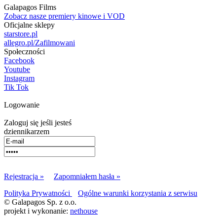
Galapagos Films
Zobacz nasze premiery kinowe i VOD
Oficjalne sklepy
starstore.pl
allegro.pl/Zafilmowani
Społeczności
Facebook
Youtube
Instagram
Tik Tok
Logowanie
Zaloguj się jeśli jesteś
dziennikarzem
Rejestracja »
Zapomniałem hasła »
Polityka Prywatności
Ogólne warunki korzystania z serwisu
© Galapagos Sp. z o.o.
projekt i wykonanie:
nethouse