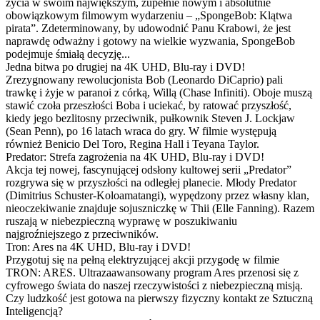
życia w swoim największym, zupełnie nowym i absolutnie
obowiązkowym filmowym wydarzeniu – „SpongeBob: Klątwa
pirata”. Zdeterminowany, by udowodnić Panu Krabowi, że jest
naprawdę odważny i gotowy na wielkie wyzwania, SpongeBob
podejmuje śmiałą decyzję...
Jedna bitwa po drugiej na 4K UHD, Blu-ray i DVD!
Zrezygnowany rewolucjonista Bob (Leonardo DiCaprio) pali
trawkę i żyje w paranoi z córką, Willą (Chase Infiniti). Oboje muszą
stawić czoła przeszłości Boba i uciekać, by ratować przyszłość,
kiedy jego bezlitosny przeciwnik, pułkownik Steven J. Lockjaw
(Sean Penn), po 16 latach wraca do gry. W filmie występują
również Benicio Del Toro, Regina Hall i Teyana Taylor.
Predator: Strefa zagrożenia na 4K UHD, Blu-ray i DVD!
Akcja tej nowej, fascynującej odsłony kultowej serii „Predator”
rozgrywa się w przyszłości na odległej planecie. Młody Predator
(Dimitrius Schuster-Koloamatangi), wypędzony przez własny klan,
nieoczekiwanie znajduje sojuszniczkę w Thii (Elle Fanning). Razem
ruszają w niebezpieczną wyprawę w poszukiwaniu
najgroźniejszego z przeciwników.
Tron: Ares na 4K UHD, Blu-ray i DVD!
Przygotuj się na pełną elektryzującej akcji przygodę w filmie
TRON: ARES. Ultrazaawansowany program Ares przenosi się z
cyfrowego świata do naszej rzeczywistości z niebezpieczną misją.
Czy ludzkość jest gotowa na pierwszy fizyczny kontakt ze Sztuczną
Inteligencją?