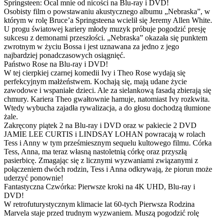
Springsteen: Ocal mnie od nicości na Blu-ray i DVD!
Osobisty film o powstawaniu akustycznego albumu „Nebraska”, w
którym w rolę Bruce’a Springsteena wcielił się Jeremy Allen White.
U progu światowej kariery młody muzyk próbuje pogodzić presję
sukcesu z demonami przeszłości. „Nebraska” okazała się punktem
zwrotnym w życiu Bossa i jest uznawana za jedno z jego
najbardziej ponadczasowych osiągnięć.
Państwo Rose na Blu-ray i DVD!
W tej cierpkiej czarnej komedii Ivy i Theo Rose wydają się
perfekcyjnym małżeństwem. Kochają się, mają udane życie
zawodowe i wspaniałe dzieci. Ale za sielankową fasadą zbierają się
chmury. Kariera Theo gwałtownie hamuje, natomiast Ivy rozkwita.
Wtedy wybucha zajadła rywalizacja, a do głosu dochodzą tłumione
żale.
Zakręcony piątek 2 na Blu-ray i DVD oraz w pakiecie 2 DVD
JAMIE LEE CURTIS i LINDSAY LOHAN powracają w rolach
Tess i Anny w tym prześmiesznym sequelu kultowego filmu. Córka
Tess, Anna, ma teraz własną nastoletnią córkę oraz przyszłą
pasierbicę. Zmagając się z licznymi wyzwaniami związanymi z
połączeniem dwóch rodzin, Tess i Anna odkrywają, że piorun może
uderzyć ponownie!
Fantastyczna Czwórka: Pierwsze kroki na 4K UHD, Blu-ray i
DVD!
W retrofuturystycznym klimacie lat 60-tych Pierwsza Rodzina
Marvela staje przed trudnym wyzwaniem. Muszą pogodzić rolę