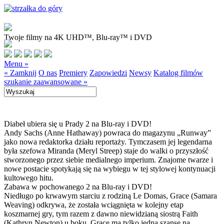
Twoje filmy na 4K UHD™, Blu-ray™ i DVD
Menu »
« Zamknij
O nas
Premiery
Zapowiedzi
Newsy
Katalog filmów
szukanie zaawansowane »
Diabeł ubiera się u Prady 2 na Blu-ray i DVD!
Andy Sachs (Anne Hathaway) powraca do magazynu „Runway”
jako nowa redaktorka działu reportaży. Tymczasem jej legendarna
była szefowa Miranda (Meryl Streep) staje do walki o przyszłość
stworzonego przez siebie medialnego imperium. Znajome twarze i
nowe postacie spotykają się na wybiegu w tej stylowej kontynuacji
kultowego hitu.
Zabawa w pochowanego 2 na Blu-ray i DVD!
Niedługo po krwawym starciu z rodziną Le Domas, Grace (Samara
Weaving) odkrywa, że została wciągnięta w kolejny etap
koszmarnej gry, tym razem z dawno niewidzianą siostrą Faith
(Kathryn Newton) u boku. Grace ma tylko jedną szansę na