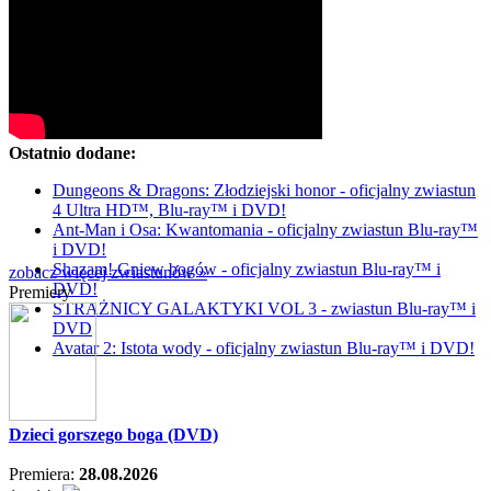
Ostatnio dodane:
Dungeons & Dragons: Złodziejski honor - oficjalny zwiastun
4 Ultra HD™, Blu-ray™ i DVD!
Ant-Man i Osa: Kwantomania - oficjalny zwiastun Blu-ray™
i DVD!
Shazam! Gniew bogów - oficjalny zwiastun Blu-ray™ i
zobacz więcej zwiastunów »
DVD!
Premiery
STRAŻNICY GALAKTYKI VOL 3 - zwiastun Blu-ray™ i
DVD
Avatar 2: Istota wody - oficjalny zwiastun Blu-ray™ i DVD!
Dzieci gorszego boga (DVD)
Premiera:
28.08.2026