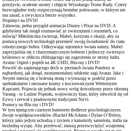
przeżycie, ocalenie siostry i objęcie Wysokiego Tronu Rady. Cztery
bezwzględne rody rozpoczynają brutalne polowanie, w którym nie
ma zasad, a zwycięzca bierze wszystko.
Hopnięci na DVD!
Zabawna, pełna przygód animacja Disney i Pixar na DVD. A
gdybyśmy tak mogli rozmawiać ze zwierzętami i rozumieli, co
mówią? Miłośniczka zwierząt, Mabel, korzysta z okazji, aby za
pomocą nowych technologii przenieść swoją świadomość do ciała
robotycznego bobra. Odkrywając tajemnice świata natury, Mabel
zaprzyjaźnia się z charyzmatycznym bobrem i jednoczy zwierzęce
królestwo w obliczu zbliżającego się zagrożenia ze strony ludzi.
Avatar: Ogień i popiół na 4K UHD, Blu-ray i DVD!
Powróć do zapierającego dech w piersiach świata Pandory w
najbardziej, jak dotąd, monumentalnej odsłonie sagi Avatar. Jake i
Neytiri mierzą się z bolesną stratą i wyruszają w podróż przez
spektakularne i nieznane krainy z koczowniczymi Wietrznymi
Kupcami. Pojawia się jednak nowy wróg dowodzony przez okrutną
Varang - to Ludzie Popiołu, wojowniczy klan, który odwrócił się od
Eywy i zerwał z pradawnymi tradycjami Na'vi.
Pomocy na Blu-ray i DVD!
W tym tętniącym czarnym humorem thrillerze psychologicznym
dwoje współpracowników (Rachel McAdams i Dylan O’Brien),
którzy jako jedyni uchodzą z życiem z katastrofy samolotu, trafia na
bezludną wyspę. Aby przetrwać, muszą przezwyciężyć wzajemną
niechęć i nauczyć się współpracować. Biurowe zasady już tu nie