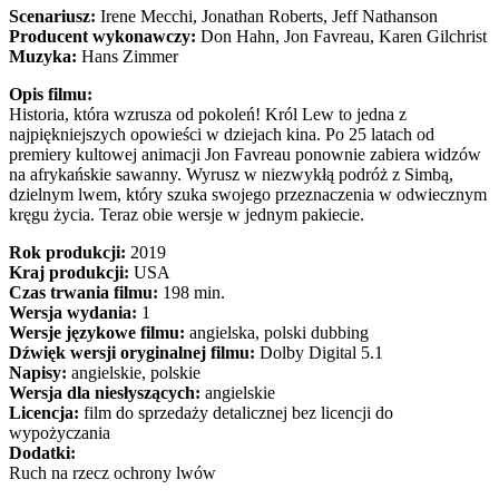
Scenariusz:
Irene Mecchi
, Jonathan Roberts
, Jeff Nathanson
Producent wykonawczy:
Don Hahn, Jon Favreau, Karen Gilchrist
Muzyka:
Hans Zimmer
Opis filmu:
Historia, która wzrusza od pokoleń! Król Lew to jedna z
najpiękniejszych opowieści w dziejach kina. Po 25 latach od
premiery kultowej animacji Jon Favreau ponownie zabiera widzów
na afrykańskie sawanny. Wyrusz w niezwykłą podróż z Simbą,
dzielnym lwem, który szuka swojego przeznaczenia w odwiecznym
kręgu życia. Teraz obie wersje w jednym pakiecie.
Rok produkcji:
2019
Kraj produkcji:
USA
Czas trwania filmu:
198 min.
Wersja wydania:
1
Wersje językowe filmu:
angielska, polski dubbing
Dźwięk wersji oryginalnej filmu:
Dolby Digital 5.1
Napisy:
angielskie, polskie
Wersja dla niesłyszących:
angielskie
Licencja:
film do sprzedaży detalicznej bez licencji do
wypożyczania
Dodatki:
Ruch na rzecz ochrony lwów