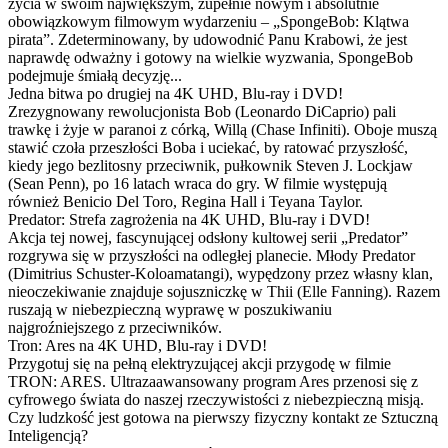
życia w swoim największym, zupełnie nowym i absolutnie
obowiązkowym filmowym wydarzeniu – „SpongeBob: Klątwa
pirata”. Zdeterminowany, by udowodnić Panu Krabowi, że jest
naprawdę odważny i gotowy na wielkie wyzwania, SpongeBob
podejmuje śmiałą decyzję...
Jedna bitwa po drugiej na 4K UHD, Blu-ray i DVD!
Zrezygnowany rewolucjonista Bob (Leonardo DiCaprio) pali
trawkę i żyje w paranoi z córką, Willą (Chase Infiniti). Oboje muszą
stawić czoła przeszłości Boba i uciekać, by ratować przyszłość,
kiedy jego bezlitosny przeciwnik, pułkownik Steven J. Lockjaw
(Sean Penn), po 16 latach wraca do gry. W filmie występują
również Benicio Del Toro, Regina Hall i Teyana Taylor.
Predator: Strefa zagrożenia na 4K UHD, Blu-ray i DVD!
Akcja tej nowej, fascynującej odsłony kultowej serii „Predator”
rozgrywa się w przyszłości na odległej planecie. Młody Predator
(Dimitrius Schuster-Koloamatangi), wypędzony przez własny klan,
nieoczekiwanie znajduje sojuszniczkę w Thii (Elle Fanning). Razem
ruszają w niebezpieczną wyprawę w poszukiwaniu
najgroźniejszego z przeciwników.
Tron: Ares na 4K UHD, Blu-ray i DVD!
Przygotuj się na pełną elektryzującej akcji przygodę w filmie
TRON: ARES. Ultrazaawansowany program Ares przenosi się z
cyfrowego świata do naszej rzeczywistości z niebezpieczną misją.
Czy ludzkość jest gotowa na pierwszy fizyczny kontakt ze Sztuczną
Inteligencją?