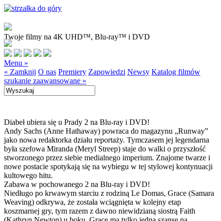
Twoje filmy na 4K UHD™, Blu-ray™ i DVD
Menu »
« Zamknij
O nas
Premiery
Zapowiedzi
Newsy
Katalog filmów
szukanie zaawansowane »
Diabeł ubiera się u Prady 2 na Blu-ray i DVD!
Andy Sachs (Anne Hathaway) powraca do magazynu „Runway”
jako nowa redaktorka działu reportaży. Tymczasem jej legendarna
była szefowa Miranda (Meryl Streep) staje do walki o przyszłość
stworzonego przez siebie medialnego imperium. Znajome twarze i
nowe postacie spotykają się na wybiegu w tej stylowej kontynuacji
kultowego hitu.
Zabawa w pochowanego 2 na Blu-ray i DVD!
Niedługo po krwawym starciu z rodziną Le Domas, Grace (Samara
Weaving) odkrywa, że została wciągnięta w kolejny etap
koszmarnej gry, tym razem z dawno niewidzianą siostrą Faith
(Kathryn Newton) u boku. Grace ma tylko jedną szansę na