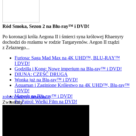
Ród Smoka, Sezon 2 na Blu-ray™ i DVD!
Po koronacji króla Aegona II i śmierci syna królowej Rhaenyry
dochodzi do rozłamu w rodzie Targaryenów. Aegon II rządzi
z Żelaznego...
Furiosa: Saga Mad Max na 4K UHD™, BLU-RAY™
I DVD!
Godzilla i Kong: Nowe imperium na Blu-ray™ i DVD!
DIUNA: CZĘŚĆ DRUGA
Wonka już na Blu-ray™ i DVD!
Aquaman i Zaginione Królestwo na 4K UHD™, Blu-ray™
i DVD!
Marvels na Blu-ray™ i DVD!
zobacz więcej newsów »
Psi Patrol: Wielki Film na DVD!
Zwiastuny