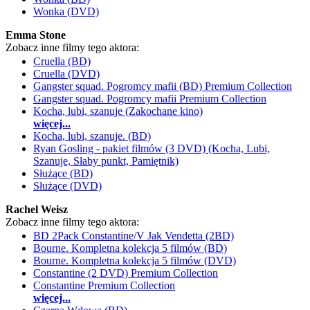
Wonka (DVD)
Emma Stone
Zobacz inne filmy tego aktora:
Cruella (BD)
Cruella (DVD)
Gangster squad. Pogromcy mafii (BD) Premium Collection
Gangster squad. Pogromcy mafii Premium Collection
Kocha, lubi, szanuje (Zakochane kino)
więcej...
Kocha, lubi, szanuje. (BD)
Ryan Gosling - pakiet filmów (3 DVD) (Kocha, Lubi,
Szanuje, Słaby punkt, Pamiętnik)
Służące (BD)
Służące (DVD)
Rachel Weisz
Zobacz inne filmy tego aktora:
BD 2Pack Constantine/V Jak Vendetta (2BD)
Bourne. Kompletna kolekcja 5 filmów (BD)
Bourne. Kompletna kolekcja 5 filmów (DVD)
Constantine (2 DVD) Premium Collection
Constantine Premium Collection
więcej...