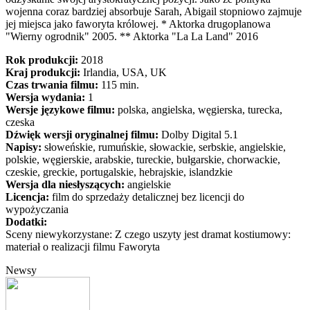
wojenna coraz bardziej absorbuje Sarah, Abigail stopniowo zajmuje
jej miejsca jako faworyta królowej. * Aktorka drugoplanowa
"Wierny ogrodnik" 2005. ** Aktorka "La La Land" 2016
Rok produkcji:
2018
Kraj produkcji:
Irlandia, USA, UK
Czas trwania filmu:
115 min.
Wersja wydania:
1
Wersje językowe filmu:
polska, angielska, węgierska, turecka,
czeska
Dźwięk wersji oryginalnej filmu:
Dolby Digital 5.1
Napisy:
słoweńskie, rumuńskie, słowackie, serbskie, angielskie,
polskie, węgierskie, arabskie, tureckie, bułgarskie, chorwackie,
czeskie, greckie, portugalskie, hebrajskie, islandzkie
Wersja dla niesłyszących:
angielskie
Licencja:
film do sprzedaży detalicznej bez licencji do
wypożyczania
Dodatki:
Sceny niewykorzystane: Z czego uszyty jest dramat kostiumowy:
materiał o realizacji filmu Faworyta
Newsy