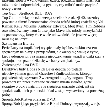
radzenia sobie z wychowaniem dzieci, poszukiwaniem własnych
tożsamości i odpowiedzią na pytanie, czy miłość może przybrać
nowy kształt.
Top Gun - Steelbook BLU- RAY
Top Gun - kolekcjonerska wersja steelbook z okazji 40. rocznicy
powstania filmu! Fenomenalna obsada wśród której znaleźli się Val
Kilmer, Kelly McGillis, Anthony Edwards, Meg Ryan, Tim Robbins
oraz niezrównany Tom Cruise jako Maverick, młody amerykański
as przestworzy, który chce wiele udowodnić, ale jeszcze więcej
musi się nauczyć.
Szympans na Blu-ray!
Ferie Lucy na tropikalnej wyspie miały być beztroskim czasem
spędzonym na plaży z przyjaciółmi, a okazały się walką o życie,
kiedy udomowiony szympans nieoczekiwanie wpadł w dziki szał, a
spokojna noc przerodziła się w chaotyczną batalię...
Zwierzogród 2 na DVD!
Detektywi Judy Hops i Nick Bajer depczą po piętach
nieuchwytnemu gadowi Grzesiowi Żmijewskiemu, którego
pojawienie się wywraca Zwierzogród do góry nogami. Trop
prowadzi ich przez nieznane dzielnice miasta ssaków, gdzie
stopniowo odkrywają intrygę sięgającą znacznie dalej, niż się
spodziewali, a ich partnerski układ zostaje wystawiony na poważną
próbę.
SpongeBob:Klątwa pirata na DVD!
SpongeBob i jego przyjaciele z Bikini Dolnego wyruszają w rejs