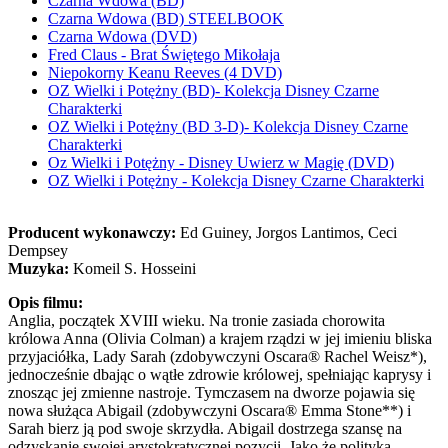
Czarna Wdowa (BD)
Czarna Wdowa (BD) STEELBOOK
Czarna Wdowa (DVD)
Fred Claus - Brat Świętego Mikołaja
Niepokorny Keanu Reeves (4 DVD)
OZ Wielki i Potężny (BD)- Kolekcja Disney Czarne
Charakterki
OZ Wielki i Potężny (BD 3-D)- Kolekcja Disney Czarne
Charakterki
Oz Wielki i Potężny - Disney Uwierz w Magię (DVD)
OZ Wielki i Potężny - Kolekcja Disney Czarne Charakterki
Producent wykonawczy:
Ed Guiney, Jorgos Lantimos, Ceci
Dempsey
Muzyka:
Komeil S. Hosseini
Opis filmu:
Anglia, początek XVIII wieku. Na tronie zasiada chorowita
królowa Anna (Olivia Colman) a krajem rządzi w jej imieniu bliska
przyjaciółka, Lady Sarah (zdobywczyni Oscara® Rachel Weisz*),
jednocześnie dbając o wątłe zdrowie królowej, spełniając kaprysy i
znosząc jej zmienne nastroje. Tymczasem na dworze pojawia się
nowa służąca Abigail (zdobywczyni Oscara® Emma Stone**) i
Sarah bierz ją pod swoje skrzydła. Abigail dostrzega szansę na
odzyskanie swojej arystokratycznej pozycji. Jako że polityka