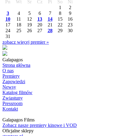
Pn
Wt
Śr
Cz
Pi
So
Ni
1
2
3
4
5
6
7
8
9
10
11
12
13
14
15
16
17
18
19
20
21
22
23
24
25
26
27
28
29
30
31
zobacz więcej premier »
Galapagos
Strona główna
O nas
Premiery
Zapowiedzi
Newsy
Katalog filmów
Zwiastuny
Pressroom
Kontakt
Galapagos Films
Zobacz nasze premiery kinowe i VOD
Oficjalne sklepy