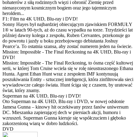
bohaterów z siłą rodzinnych więzi i obronić Ziemię przed
nienasyconym kosmicznym bogiem oraz jego tajemniczym
heroldem...
F1: Film na 4K UHD, Blu-ray i DVD!
Sonny Hayes był najbardziej obiecującym zjawiskiem FORMUŁY
1® w latach 90-tych, aż do czasu wypadku na torze. Trzydzieści lat
później dawny kolega z zespołu, Ruben Cervantes, przekonuje go
do powrotu i jazdy u boku przebojowego debiutanta Joshuy
Pearce’a. To ostatnia szansa, aby zostać numerem jeden na świecie.
Mission: Impossible - The Final Reckoning na 4K UHD, Blu-ray i
DVD!
Mission: Impossible - The Final Reckoning, to ósma część kultowej
serii, w której Tom Cruise wciela się w rolę nieustraszonego Ethana
Hunta. Agent Ethan Hunt wraz z zespołem IMF kontynuują
poszukiwania Entity - sztucznej inteligencji, która zinfiltrowała sieci
wywiadowcze całego świata. Hunt ściga się z czasem, by uratować
świat, który znamy.
Superman na 4K UHD, Blu-ray i DVD!
Oto Superman na 4K UHD, Blu-ray i DVD, w nowej odsłonie
Jamesa Gunna – kinowy hit oczekiwany przez fanów uniwersum
DC. Mieszanka zapierającej dech w piersiach akcji, humoru i
wzruszeń. Superman Gunna kieruje się współczuciem i głęboko
zakorzenioną wiarą w dobro ludzkości.
DVD