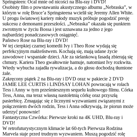
Springsteen: Ocal mnie od nicości na Blu-ray i DVD!
Osobisty film o powstawaniu akustycznego albumu „Nebraska”, w
którym w rolę Bruce’a Springsteena wcielił się Jeremy Allen White.
U progu światowej kariery młody muzyk próbuje pogodzić presję
sukcesu z demonami przeszłości. „Nebraska” okazała się punktem
zwrotnym w życiu Bossa i jest uznawana za jedno z jego
najbardziej ponadczasowych osiągnięć.
Państwo Rose na Blu-ray i DVD!
W tej cierpkiej czarnej komedii Ivy i Theo Rose wydają się
perfekcyjnym małżeństwem. Kochają się, mają udane życie
zawodowe i wspaniałe dzieci. Ale za sielankową fasadą zbierają się
chmury. Kariera Theo gwałtownie hamuje, natomiast Ivy rozkwita.
Wtedy wybucha zajadła rywalizacja, a do głosu dochodzą tłumione
żale.
Zakręcony piątek 2 na Blu-ray i DVD oraz w pakiecie 2 DVD
JAMIE LEE CURTIS i LINDSAY LOHAN powracają w rolach
Tess i Anny w tym prześmiesznym sequelu kultowego filmu. Córka
Tess, Anna, ma teraz własną nastoletnią córkę oraz przyszłą
pasierbicę. Zmagając się z licznymi wyzwaniami związanymi z
połączeniem dwóch rodzin, Tess i Anna odkrywają, że piorun może
uderzyć ponownie!
Fantastyczna Czwórka: Pierwsze kroki na 4K UHD, Blu-ray i
DVD!
W retrofuturystycznym klimacie lat 60-tych Pierwsza Rodzina
Marvela staje przed trudnym wyzwaniem. Muszą pogodzić rolę