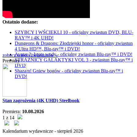
Ostatnio dodane:
SZYBCY I WŚCIEKLI 10 - oficjalny zwiastun DVD, BLU-
RAY™ i 4K UHD!
Dungeons & Dragons: Złodziejski honor - oficjalny zwiastun
4 Ultra HD™, Blu-ray™ i DVD!
Avatar 2: Istota wody - oficjalny zwiastun Blu-ray™ i DVD!
zobacz więcej zwiastunów »
STRAŻNICY GALAKTYKI VOL 3 - zwiastun Blu-ray™ i
Premiery
DVD
Shazam! Gniew bogów - oficjalny zwiastun Blu-ray™ i
DVD!
Stan zagrożenia (4K UHD) Steelbook
Premiera:
10.08.2026
1 z 14
Kalendarium wydawnicze -
sierpień
2026