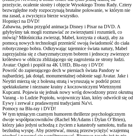
przeżycie, ocalenie siostry i objęcie Wysokiego Tronu Rady. Cztery
bezwzględne rody rozpoczynają brutalne polowanie, w którym nie
ma zasad, a zwycięzca bierze wszystko.
Hopnięci na DVD!
Zabawna, pełna przygód animacja Disney i Pixar na DVD. A
gdybyśmy tak mogli rozmawiać ze zwierzętami i rozumieli, co
mówią? Miłośniczka zwierząt, Mabel, korzysta z okazji, aby za
pomocą nowych technologii przenieść swoją świadomość do ciała
robotycznego bobra. Odkrywając tajemnice świata natury, Mabel
zaprzyjaźnia się z charyzmatycznym bobrem i jednoczy zwierzęce
królestwo w obliczu zbliżającego się zagrożenia ze strony ludzi.
Avatar: Ogień i popiół na 4K UHD, Blu-ray i DVD!
Powróć do zapierającego dech w piersiach świata Pandory w
najbardziej, jak dotąd, monumentalnej odsłonie sagi Avatar. Jake i
Neytiri mierzą się z bolesną stratą i wyruszają w podróż przez
spektakularne i nieznane krainy z koczowniczymi Wietrznymi
Kupcami. Pojawia się jednak nowy wróg dowodzony przez okrutną
Varang - to Ludzie Popiołu, wojowniczy klan, który odwrócił się od
Eywy i zerwał z pradawnymi tradycjami Na'vi.
Pomocy na Blu-ray i DVD!
W tym tętniącym czarnym humorem thrillerze psychologicznym
dwoje współpracowników (Rachel McAdams i Dylan O’Brien),
którzy jako jedyni uchodzą z życiem z katastrofy samolotu, trafia na
bezludną wyspę. Aby przetrwać, muszą przezwyciężyć wzajemną
niechęć i nauczyć się współpracować. Biurowe zasady już tu nie