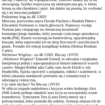
obowiązują. Szybko rozpoczyna się niebezpieczna gra, w której
bronią są siła charakteru i spryt. Jak daleko się posuną, by wydostać
się z tej mrocznej pułapki?
Podziemny krąg na 4K UHD!
Mroczna, przewrotna satyra Davida Finchera z Bradem Pittem i
Edwardem Nortonem w rolach głównych. Popisowy występ
Nortona jako cierpiącego na chroniczną bezsenność
konsumpcyjnego maniaka, który poznaje cynicznego sprzedawcę
mydła (Pitt). Razem wyruszają na buntowniczą, egzystencjalną
krucjatę, która zaprowadzi ich na skraj fizycznych i psychicznych
granic. Ponadto ich relację komplikuje kobieta (Helena Bonham
Carter).
Wichrowe Wzgórza - na 4K UHD, Blu-ray i DVD!
„Wichrowe Wzgórza” Emerald Fennell, to odważna i oryginalna
interpretacja jednej z najwspanialszych historii miłosnych wszech
czasów. Margot Robbie jako Cathy oraz Jacob Elordi w roli
Heathcliffa. Epicka opowieść o pożądaniu, miłości i szaleństwie, w
której zakazana namiętność przeradza się z romantycznej w
odurzającą i toksyczną.
Czy mnie słychac? Na Blu-ray i DVD!
W obliczu rozpadu małżeństwa i kryzysu wieku średniego Alex
(Will Arnett) próbuje odnaleźć sens życia na nowojorskiej scenie
komediowej. Tymczasem Tess (Laura Dern) mierzy się z
poświęceniami, które poniosła dla rodziny. Sytuacja zmusza ich do