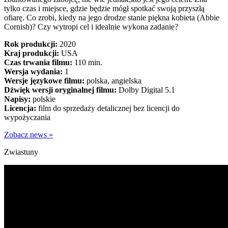
tylko czas i miejsce, gdzie będzie mógł spotkać swoją przyszłą
ofiarę. Co zrobi, kiedy na jego drodze stanie piękna kobieta (Abbie
Cornish)? Czy wytropi cel i idealnie wykona zadanie?
Rok produkcji:
2020
Kraj produkcji:
USA
Czas trwania filmu:
110 min.
Wersja wydania:
1
Wersje językowe filmu:
polska, angielska
Dźwięk wersji oryginalnej filmu:
Dolby Digital 5.1
Napisy:
polskie
Licencja:
film do sprzedaży detalicznej bez licencji do
wypożyczania
Zobacz news »
Zwiastuny