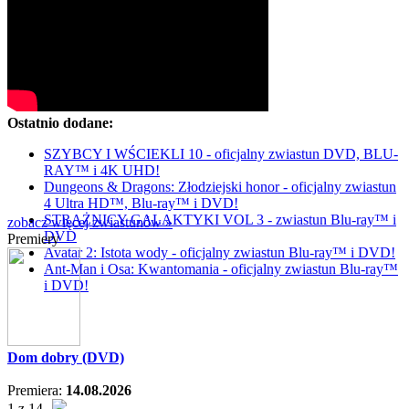
Ostatnio dodane:
SZYBCY I WŚCIEKLI 10 - oficjalny zwiastun DVD, BLU-
RAY™ i 4K UHD!
Dungeons & Dragons: Złodziejski honor - oficjalny zwiastun
4 Ultra HD™, Blu-ray™ i DVD!
STRAŻNICY GALAKTYKI VOL 3 - zwiastun Blu-ray™ i
zobacz więcej zwiastunów »
DVD
Premiery
Avatar 2: Istota wody - oficjalny zwiastun Blu-ray™ i DVD!
Ant-Man i Osa: Kwantomania - oficjalny zwiastun Blu-ray™
i DVD!
Dom dobry (DVD)
Premiera:
14.08.2026
1 z 14