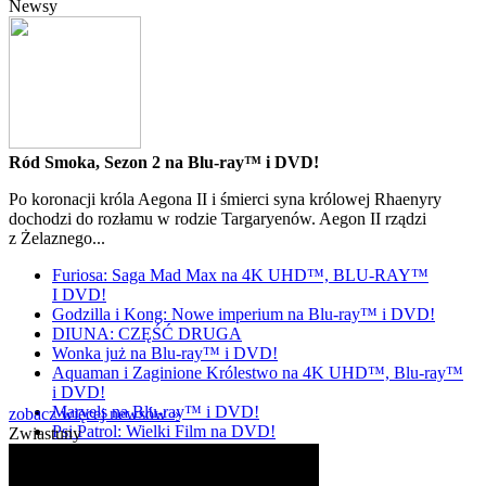
Newsy
Ród Smoka, Sezon 2 na Blu-ray™ i DVD!
Po koronacji króla Aegona II i śmierci syna królowej Rhaenyry
dochodzi do rozłamu w rodzie Targaryenów. Aegon II rządzi
z Żelaznego...
Furiosa: Saga Mad Max na 4K UHD™, BLU-RAY™
I DVD!
Godzilla i Kong: Nowe imperium na Blu-ray™ i DVD!
DIUNA: CZĘŚĆ DRUGA
Wonka już na Blu-ray™ i DVD!
Aquaman i Zaginione Królestwo na 4K UHD™, Blu-ray™
i DVD!
Marvels na Blu-ray™ i DVD!
zobacz więcej newsów »
Psi Patrol: Wielki Film na DVD!
Zwiastuny