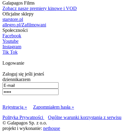
Galapagos Films
Zobacz nasze premiery kinowe i VOD
Oficjalne sklepy
starstore.pl
allegro.pl/Zafilmowani
Społeczności
Facebook
Youtube
Instagram
Tik Tok
Logowanie
Zaloguj się jeśli jesteś
dziennikarzem
Rejestracja »
Zapomniałem hasła »
Polityka Prywatności
Ogólne warunki korzystania z serwisu
© Galapagos Sp. z o.o.
projekt i wykonanie:
nethouse