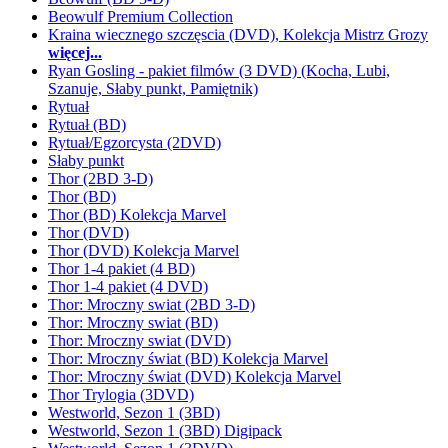
Beowulf Premium Collection
Kraina wiecznego szczęscia (DVD), Kolekcja Mistrz Grozy
więcej...
Ryan Gosling - pakiet filmów (3 DVD) (Kocha, Lubi,
Szanuje, Słaby punkt, Pamiętnik)
Rytuał
Rytuał (BD)
Rytuał/Egzorcysta (2DVD)
Słaby punkt
Thor (2BD 3-D)
Thor (BD)
Thor (BD) Kolekcja Marvel
Thor (DVD)
Thor (DVD) Kolekcja Marvel
Thor 1-4 pakiet (4 BD)
Thor 1-4 pakiet (4 DVD)
Thor: Mroczny swiat (2BD 3-D)
Thor: Mroczny swiat (BD)
Thor: Mroczny swiat (DVD)
Thor: Mroczny świat (BD) Kolekcja Marvel
Thor: Mroczny świat (DVD) Kolekcja Marvel
Thor Trylogia (3DVD)
Westworld, Sezon 1 (3BD)
Westworld, Sezon 1 (3BD) Digipack