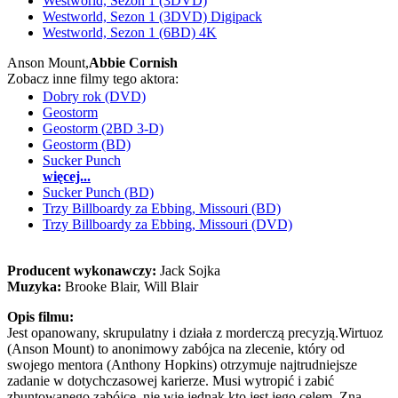
Westworld, Sezon 1 (3DVD)
Westworld, Sezon 1 (3DVD) Digipack
Westworld, Sezon 1 (6BD) 4K
Anson Mount,
Abbie Cornish
Zobacz inne filmy tego aktora:
Dobry rok (DVD)
Geostorm
Geostorm (2BD 3-D)
Geostorm (BD)
Sucker Punch
więcej...
Sucker Punch (BD)
Trzy Billboardy za Ebbing, Missouri (BD)
Trzy Billboardy za Ebbing, Missouri (DVD)
Producent wykonawczy:
Jack Sojka
Muzyka:
Brooke Blair, Will Blair
Opis filmu:
Jest opanowany, skrupulatny i działa z morderczą precyzją.Wirtuoz
(Anson Mount) to anonimowy zabójca na zlecenie, który od
swojego mentora (Anthony Hopkins) otrzymuje najtrudniejsze
zadanie w dotychczasowej karierze. Musi wytropić i zabić
zbuntowanego zabójcę, nie wie jednak,kto jest jego celem. Zna