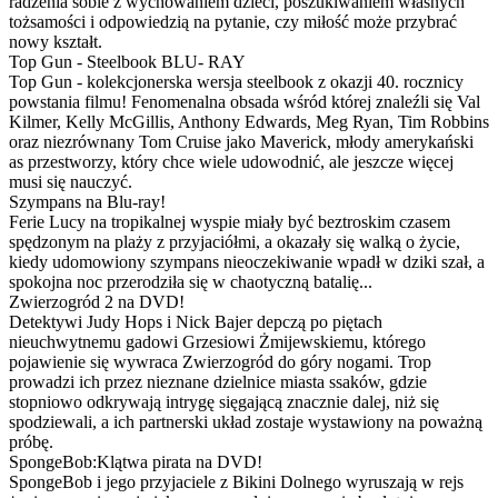
radzenia sobie z wychowaniem dzieci, poszukiwaniem własnych
tożsamości i odpowiedzią na pytanie, czy miłość może przybrać
nowy kształt.
Top Gun - Steelbook BLU- RAY
Top Gun - kolekcjonerska wersja steelbook z okazji 40. rocznicy
powstania filmu! Fenomenalna obsada wśród której znaleźli się Val
Kilmer, Kelly McGillis, Anthony Edwards, Meg Ryan, Tim Robbins
oraz niezrównany Tom Cruise jako Maverick, młody amerykański
as przestworzy, który chce wiele udowodnić, ale jeszcze więcej
musi się nauczyć.
Szympans na Blu-ray!
Ferie Lucy na tropikalnej wyspie miały być beztroskim czasem
spędzonym na plaży z przyjaciółmi, a okazały się walką o życie,
kiedy udomowiony szympans nieoczekiwanie wpadł w dziki szał, a
spokojna noc przerodziła się w chaotyczną batalię...
Zwierzogród 2 na DVD!
Detektywi Judy Hops i Nick Bajer depczą po piętach
nieuchwytnemu gadowi Grzesiowi Żmijewskiemu, którego
pojawienie się wywraca Zwierzogród do góry nogami. Trop
prowadzi ich przez nieznane dzielnice miasta ssaków, gdzie
stopniowo odkrywają intrygę sięgającą znacznie dalej, niż się
spodziewali, a ich partnerski układ zostaje wystawiony na poważną
próbę.
SpongeBob:Klątwa pirata na DVD!
SpongeBob i jego przyjaciele z Bikini Dolnego wyruszają w rejs