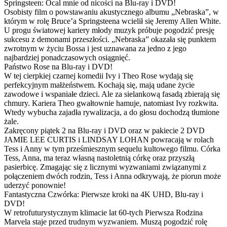
Springsteen: Ocal mnie od nicości na Blu-ray i DVD!
Osobisty film o powstawaniu akustycznego albumu „Nebraska”, w
którym w rolę Bruce’a Springsteena wcielił się Jeremy Allen White.
U progu światowej kariery młody muzyk próbuje pogodzić presję
sukcesu z demonami przeszłości. „Nebraska” okazała się punktem
zwrotnym w życiu Bossa i jest uznawana za jedno z jego
najbardziej ponadczasowych osiągnięć.
Państwo Rose na Blu-ray i DVD!
W tej cierpkiej czarnej komedii Ivy i Theo Rose wydają się
perfekcyjnym małżeństwem. Kochają się, mają udane życie
zawodowe i wspaniałe dzieci. Ale za sielankową fasadą zbierają się
chmury. Kariera Theo gwałtownie hamuje, natomiast Ivy rozkwita.
Wtedy wybucha zajadła rywalizacja, a do głosu dochodzą tłumione
żale.
Zakręcony piątek 2 na Blu-ray i DVD oraz w pakiecie 2 DVD
JAMIE LEE CURTIS i LINDSAY LOHAN powracają w rolach
Tess i Anny w tym prześmiesznym sequelu kultowego filmu. Córka
Tess, Anna, ma teraz własną nastoletnią córkę oraz przyszłą
pasierbicę. Zmagając się z licznymi wyzwaniami związanymi z
połączeniem dwóch rodzin, Tess i Anna odkrywają, że piorun może
uderzyć ponownie!
Fantastyczna Czwórka: Pierwsze kroki na 4K UHD, Blu-ray i
DVD!
W retrofuturystycznym klimacie lat 60-tych Pierwsza Rodzina
Marvela staje przed trudnym wyzwaniem. Muszą pogodzić rolę