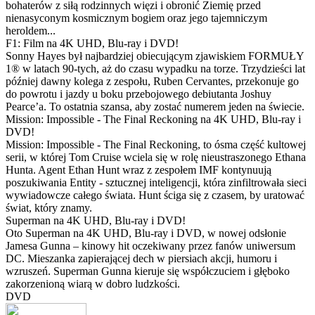
bohaterów z siłą rodzinnych więzi i obronić Ziemię przed
nienasyconym kosmicznym bogiem oraz jego tajemniczym
heroldem...
F1: Film na 4K UHD, Blu-ray i DVD!
Sonny Hayes był najbardziej obiecującym zjawiskiem FORMUŁY
1® w latach 90-tych, aż do czasu wypadku na torze. Trzydzieści lat
później dawny kolega z zespołu, Ruben Cervantes, przekonuje go
do powrotu i jazdy u boku przebojowego debiutanta Joshuy
Pearce’a. To ostatnia szansa, aby zostać numerem jeden na świecie.
Mission: Impossible - The Final Reckoning na 4K UHD, Blu-ray i
DVD!
Mission: Impossible - The Final Reckoning, to ósma część kultowej
serii, w której Tom Cruise wciela się w rolę nieustraszonego Ethana
Hunta. Agent Ethan Hunt wraz z zespołem IMF kontynuują
poszukiwania Entity - sztucznej inteligencji, która zinfiltrowała sieci
wywiadowcze całego świata. Hunt ściga się z czasem, by uratować
świat, który znamy.
Superman na 4K UHD, Blu-ray i DVD!
Oto Superman na 4K UHD, Blu-ray i DVD, w nowej odsłonie
Jamesa Gunna – kinowy hit oczekiwany przez fanów uniwersum
DC. Mieszanka zapierającej dech w piersiach akcji, humoru i
wzruszeń. Superman Gunna kieruje się współczuciem i głęboko
zakorzenioną wiarą w dobro ludzkości.
DVD