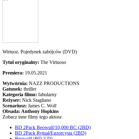
Wirtuoz. Pojedynek zabójców (DVD)
Tytuł oryginalny:
The Virtuoso
Premiera:
19.05.2021
Wytwórnia:
NAZZ PRODUCTIONS
Gatunek:
thriller
Kategoria filmu:
fabularny
Reżyser:
Nick Stagliano
Scenariusz:
James C. Wolf
Obsada:
Anthony Hopkins
Zobacz inne filmy tego aktora:
BD 2Pack Beowulf/10,000 BC (2BD)
BD 2Pack Rytuał/Egzorcysta (2BD)
Beowulf (BD 3-D)