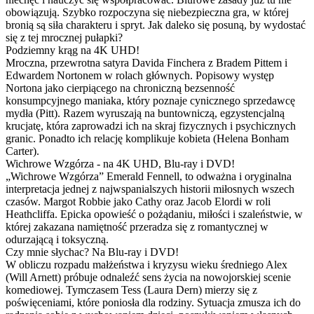
obowiązują. Szybko rozpoczyna się niebezpieczna gra, w której
bronią są siła charakteru i spryt. Jak daleko się posuną, by wydostać
się z tej mrocznej pułapki?
Podziemny krąg na 4K UHD!
Mroczna, przewrotna satyra Davida Finchera z Bradem Pittem i
Edwardem Nortonem w rolach głównych. Popisowy występ
Nortona jako cierpiącego na chroniczną bezsenność
konsumpcyjnego maniaka, który poznaje cynicznego sprzedawcę
mydła (Pitt). Razem wyruszają na buntowniczą, egzystencjalną
krucjatę, która zaprowadzi ich na skraj fizycznych i psychicznych
granic. Ponadto ich relację komplikuje kobieta (Helena Bonham
Carter).
Wichrowe Wzgórza - na 4K UHD, Blu-ray i DVD!
„Wichrowe Wzgórza” Emerald Fennell, to odważna i oryginalna
interpretacja jednej z najwspanialszych historii miłosnych wszech
czasów. Margot Robbie jako Cathy oraz Jacob Elordi w roli
Heathcliffa. Epicka opowieść o pożądaniu, miłości i szaleństwie, w
której zakazana namiętność przeradza się z romantycznej w
odurzającą i toksyczną.
Czy mnie słychac? Na Blu-ray i DVD!
W obliczu rozpadu małżeństwa i kryzysu wieku średniego Alex
(Will Arnett) próbuje odnaleźć sens życia na nowojorskiej scenie
komediowej. Tymczasem Tess (Laura Dern) mierzy się z
poświęceniami, które poniosła dla rodziny. Sytuacja zmusza ich do