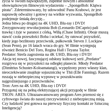
życia w swoim największym, zupełnie nowym i absolutnie
obowiązkowym filmowym wydarzeniu – „SpongeBob: Klątwa
pirata”. Zdeterminowany, by udowodnić Panu Krabowi, że jest
naprawdę odważny i gotowy na wielkie wyzwania, SpongeBob
podejmuje śmiałą decyzję...
Jedna bitwa po drugiej na 4K UHD, Blu-ray i DVD!
Zrezygnowany rewolucjonista Bob (Leonardo DiCaprio) pali
trawkę i żyje w paranoi z córką, Willą (Chase Infiniti). Oboje muszą
stawić czoła przeszłości Boba i uciekać, by ratować przyszłość,
kiedy jego bezlitosny przeciwnik, pułkownik Steven J. Lockjaw
(Sean Penn), po 16 latach wraca do gry. W filmie występują
również Benicio Del Toro, Regina Hall i Teyana Taylor.
Predator: Strefa zagrożenia na 4K UHD, Blu-ray i DVD!
Akcja tej nowej, fascynującej odsłony kultowej serii „Predator”
rozgrywa się w przyszłości na odległej planecie. Młody Predator
(Dimitrius Schuster-Koloamatangi), wypędzony przez własny klan,
nieoczekiwanie znajduje sojuszniczkę w Thii (Elle Fanning). Razem
ruszają w niebezpieczną wyprawę w poszukiwaniu
najgroźniejszego z przeciwników.
Tron: Ares na 4K UHD, Blu-ray i DVD!
Przygotuj się na pełną elektryzującej akcji przygodę w filmie
TRON: ARES. Ultrazaawansowany program Ares przenosi się z
cyfrowego świata do naszej rzeczywistości z niebezpieczną misją.
Czy ludzkość jest gotowa na pierwszy fizyczny kontakt ze Sztuczną
Inteligencją?