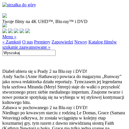
Twoje filmy na 4K UHD™, Blu-ray™ i DVD
Menu »
« Zamknij
O nas
Premiery
Zapowiedzi
Newsy
Katalog filmów
szukanie zaawansowane »
Diabeł ubiera się u Prady 2 na Blu-ray i DVD!
Andy Sachs (Anne Hathaway) powraca do magazynu „Runway”
jako nowa redaktorka działu reportaży. Tymczasem jej legendarna
była szefowa Miranda (Meryl Streep) staje do walki o przyszłość
stworzonego przez siebie medialnego imperium. Znajome twarze i
nowe postacie spotykają się na wybiegu w tej stylowej kontynuacji
kultowego hitu.
Zabawa w pochowanego 2 na Blu-ray i DVD!
Niedługo po krwawym starciu z rodziną Le Domas, Grace (Samara
Weaving) odkrywa, że została wciągnięta w kolejny etap
koszmarnej gry, tym razem z dawno niewidzianą siostrą Faith
(Kathryn Newton) u boku. Grace ma tylko jedną szansę na