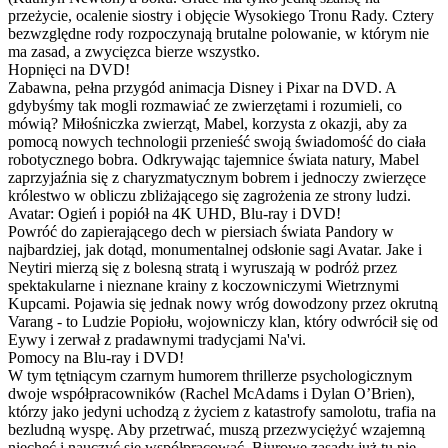
przeżycie, ocalenie siostry i objęcie Wysokiego Tronu Rady. Cztery
bezwzględne rody rozpoczynają brutalne polowanie, w którym nie
ma zasad, a zwycięzca bierze wszystko.
Hopnięci na DVD!
Zabawna, pełna przygód animacja Disney i Pixar na DVD. A
gdybyśmy tak mogli rozmawiać ze zwierzętami i rozumieli, co
mówią? Miłośniczka zwierząt, Mabel, korzysta z okazji, aby za
pomocą nowych technologii przenieść swoją świadomość do ciała
robotycznego bobra. Odkrywając tajemnice świata natury, Mabel
zaprzyjaźnia się z charyzmatycznym bobrem i jednoczy zwierzęce
królestwo w obliczu zbliżającego się zagrożenia ze strony ludzi.
Avatar: Ogień i popiół na 4K UHD, Blu-ray i DVD!
Powróć do zapierającego dech w piersiach świata Pandory w
najbardziej, jak dotąd, monumentalnej odsłonie sagi Avatar. Jake i
Neytiri mierzą się z bolesną stratą i wyruszają w podróż przez
spektakularne i nieznane krainy z koczowniczymi Wietrznymi
Kupcami. Pojawia się jednak nowy wróg dowodzony przez okrutną
Varang - to Ludzie Popiołu, wojowniczy klan, który odwrócił się od
Eywy i zerwał z pradawnymi tradycjami Na'vi.
Pomocy na Blu-ray i DVD!
W tym tętniącym czarnym humorem thrillerze psychologicznym
dwoje współpracowników (Rachel McAdams i Dylan O’Brien),
którzy jako jedyni uchodzą z życiem z katastrofy samolotu, trafia na
bezludną wyspę. Aby przetrwać, muszą przezwyciężyć wzajemną
niechęć i nauczyć się współpracować. Biurowe zasady już tu nie