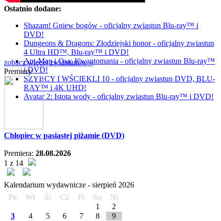
Ostatnio dodane:
Shazam! Gniew bogów - oficjalny zwiastun Blu-ray™ i
DVD!
Dungeons & Dragons: Złodziejski honor - oficjalny zwiastun
4 Ultra HD™, Blu-ray™ i DVD!
Ant-Man i Osa: Kwantomania - oficjalny zwiastun Blu-ray™
zobacz więcej zwiastunów »
i DVD!
Premiery
SZYBCY I WŚCIEKLI 10 - oficjalny zwiastun DVD, BLU-
RAY™ i 4K UHD!
Avatar 2: Istota wody - oficjalny zwiastun Blu-ray™ i DVD!
Chłopiec w pasiastej piżamie (DVD)
Premiera:
28.08.2026
1 z 14
Kalendarium wydawnicze -
sierpień
2026
Pn
Wt
Śr
Cz
Pi
So
Ni
1
2
3
4
5
6
7
8
9