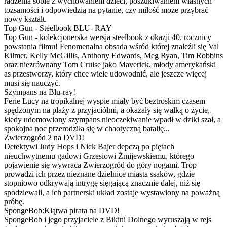
radzenia sobie z wychowaniem dzieci, poszukiwaniem własnych
tożsamości i odpowiedzią na pytanie, czy miłość może przybrać
nowy kształt.
Top Gun - Steelbook BLU- RAY
Top Gun - kolekcjonerska wersja steelbook z okazji 40. rocznicy
powstania filmu! Fenomenalna obsada wśród której znaleźli się Val
Kilmer, Kelly McGillis, Anthony Edwards, Meg Ryan, Tim Robbins
oraz niezrównany Tom Cruise jako Maverick, młody amerykański
as przestworzy, który chce wiele udowodnić, ale jeszcze więcej
musi się nauczyć.
Szympans na Blu-ray!
Ferie Lucy na tropikalnej wyspie miały być beztroskim czasem
spędzonym na plaży z przyjaciółmi, a okazały się walką o życie,
kiedy udomowiony szympans nieoczekiwanie wpadł w dziki szał, a
spokojna noc przerodziła się w chaotyczną batalię...
Zwierzogród 2 na DVD!
Detektywi Judy Hops i Nick Bajer depczą po piętach
nieuchwytnemu gadowi Grzesiowi Żmijewskiemu, którego
pojawienie się wywraca Zwierzogród do góry nogami. Trop
prowadzi ich przez nieznane dzielnice miasta ssaków, gdzie
stopniowo odkrywają intrygę sięgającą znacznie dalej, niż się
spodziewali, a ich partnerski układ zostaje wystawiony na poważną
próbę.
SpongeBob:Klątwa pirata na DVD!
SpongeBob i jego przyjaciele z Bikini Dolnego wyruszają w rejs