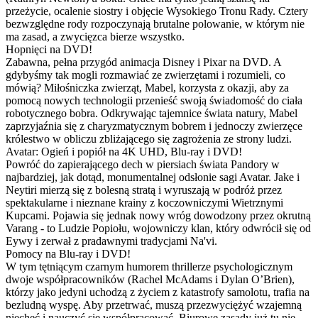
przeżycie, ocalenie siostry i objęcie Wysokiego Tronu Rady. Cztery
bezwzględne rody rozpoczynają brutalne polowanie, w którym nie
ma zasad, a zwycięzca bierze wszystko.
Hopnięci na DVD!
Zabawna, pełna przygód animacja Disney i Pixar na DVD. A
gdybyśmy tak mogli rozmawiać ze zwierzętami i rozumieli, co
mówią? Miłośniczka zwierząt, Mabel, korzysta z okazji, aby za
pomocą nowych technologii przenieść swoją świadomość do ciała
robotycznego bobra. Odkrywając tajemnice świata natury, Mabel
zaprzyjaźnia się z charyzmatycznym bobrem i jednoczy zwierzęce
królestwo w obliczu zbliżającego się zagrożenia ze strony ludzi.
Avatar: Ogień i popiół na 4K UHD, Blu-ray i DVD!
Powróć do zapierającego dech w piersiach świata Pandory w
najbardziej, jak dotąd, monumentalnej odsłonie sagi Avatar. Jake i
Neytiri mierzą się z bolesną stratą i wyruszają w podróż przez
spektakularne i nieznane krainy z koczowniczymi Wietrznymi
Kupcami. Pojawia się jednak nowy wróg dowodzony przez okrutną
Varang - to Ludzie Popiołu, wojowniczy klan, który odwrócił się od
Eywy i zerwał z pradawnymi tradycjami Na'vi.
Pomocy na Blu-ray i DVD!
W tym tętniącym czarnym humorem thrillerze psychologicznym
dwoje współpracowników (Rachel McAdams i Dylan O’Brien),
którzy jako jedyni uchodzą z życiem z katastrofy samolotu, trafia na
bezludną wyspę. Aby przetrwać, muszą przezwyciężyć wzajemną
niechęć i nauczyć się współpracować. Biurowe zasady już tu nie