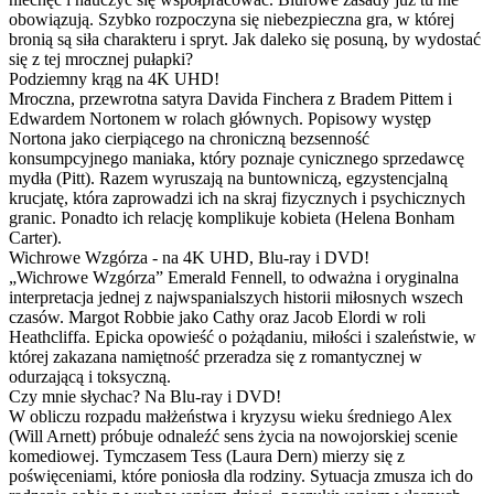
obowiązują. Szybko rozpoczyna się niebezpieczna gra, w której
bronią są siła charakteru i spryt. Jak daleko się posuną, by wydostać
się z tej mrocznej pułapki?
Podziemny krąg na 4K UHD!
Mroczna, przewrotna satyra Davida Finchera z Bradem Pittem i
Edwardem Nortonem w rolach głównych. Popisowy występ
Nortona jako cierpiącego na chroniczną bezsenność
konsumpcyjnego maniaka, który poznaje cynicznego sprzedawcę
mydła (Pitt). Razem wyruszają na buntowniczą, egzystencjalną
krucjatę, która zaprowadzi ich na skraj fizycznych i psychicznych
granic. Ponadto ich relację komplikuje kobieta (Helena Bonham
Carter).
Wichrowe Wzgórza - na 4K UHD, Blu-ray i DVD!
„Wichrowe Wzgórza” Emerald Fennell, to odważna i oryginalna
interpretacja jednej z najwspanialszych historii miłosnych wszech
czasów. Margot Robbie jako Cathy oraz Jacob Elordi w roli
Heathcliffa. Epicka opowieść o pożądaniu, miłości i szaleństwie, w
której zakazana namiętność przeradza się z romantycznej w
odurzającą i toksyczną.
Czy mnie słychac? Na Blu-ray i DVD!
W obliczu rozpadu małżeństwa i kryzysu wieku średniego Alex
(Will Arnett) próbuje odnaleźć sens życia na nowojorskiej scenie
komediowej. Tymczasem Tess (Laura Dern) mierzy się z
poświęceniami, które poniosła dla rodziny. Sytuacja zmusza ich do