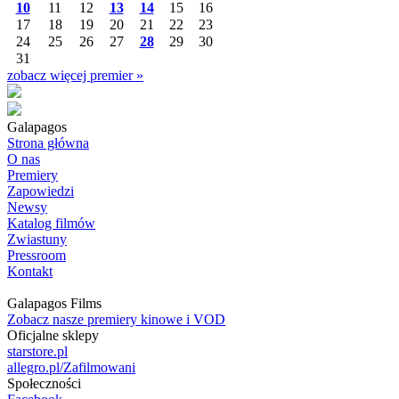
10
11
12
13
14
15
16
17
18
19
20
21
22
23
24
25
26
27
28
29
30
31
zobacz więcej premier »
Galapagos
Strona główna
O nas
Premiery
Zapowiedzi
Newsy
Katalog filmów
Zwiastuny
Pressroom
Kontakt
Galapagos Films
Zobacz nasze premiery kinowe i VOD
Oficjalne sklepy
starstore.pl
allegro.pl/Zafilmowani
Społeczności