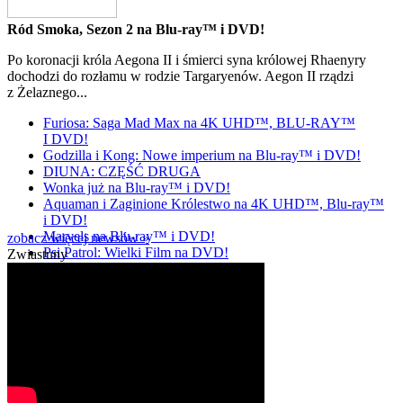
Ród Smoka, Sezon 2 na Blu-ray™ i DVD!
Po koronacji króla Aegona II i śmierci syna królowej Rhaenyry
dochodzi do rozłamu w rodzie Targaryenów. Aegon II rządzi
z Żelaznego...
Furiosa: Saga Mad Max na 4K UHD™, BLU-RAY™
I DVD!
Godzilla i Kong: Nowe imperium na Blu-ray™ i DVD!
DIUNA: CZĘŚĆ DRUGA
Wonka już na Blu-ray™ i DVD!
Aquaman i Zaginione Królestwo na 4K UHD™, Blu-ray™
i DVD!
Marvels na Blu-ray™ i DVD!
zobacz więcej newsów »
Psi Patrol: Wielki Film na DVD!
Zwiastuny