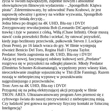
życia w swoim największym, zupełnie nowym i absolutnie
obowiązkowym filmowym wydarzeniu – „SpongeBob: Klątwa
pirata”. Zdeterminowany, by udowodnić Panu Krabowi, że jest
naprawdę odważny i gotowy na wielkie wyzwania, SpongeBob
podejmuje śmiałą decyzję...
Jedna bitwa po drugiej na 4K UHD, Blu-ray i DVD!
Zrezygnowany rewolucjonista Bob (Leonardo DiCaprio) pali
trawkę i żyje w paranoi z córką, Willą (Chase Infiniti). Oboje muszą
stawić czoła przeszłości Boba i uciekać, by ratować przyszłość,
kiedy jego bezlitosny przeciwnik, pułkownik Steven J. Lockjaw
(Sean Penn), po 16 latach wraca do gry. W filmie występują
również Benicio Del Toro, Regina Hall i Teyana Taylor.
Predator: Strefa zagrożenia na 4K UHD, Blu-ray i DVD!
Akcja tej nowej, fascynującej odsłony kultowej serii „Predator”
rozgrywa się w przyszłości na odległej planecie. Młody Predator
(Dimitrius Schuster-Koloamatangi), wypędzony przez własny klan,
nieoczekiwanie znajduje sojuszniczkę w Thii (Elle Fanning). Razem
ruszają w niebezpieczną wyprawę w poszukiwaniu
najgroźniejszego z przeciwników.
Tron: Ares na 4K UHD, Blu-ray i DVD!
Przygotuj się na pełną elektryzującej akcji przygodę w filmie
TRON: ARES. Ultrazaawansowany program Ares przenosi się z
cyfrowego świata do naszej rzeczywistości z niebezpieczną misją.
Czy ludzkość jest gotowa na pierwszy fizyczny kontakt ze Sztuczną
Inteligencją?