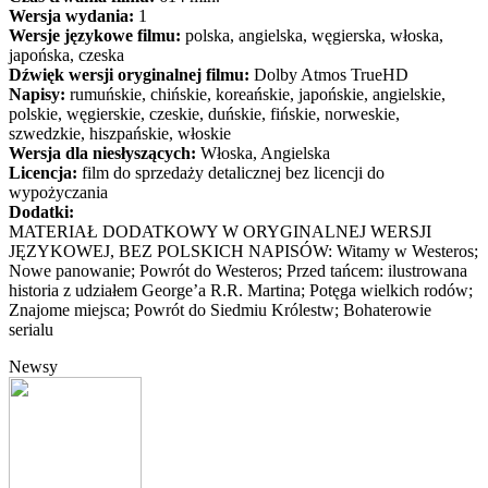
Wersja wydania:
1
Wersje językowe filmu:
polska, angielska, węgierska, włoska,
japońska, czeska
Dźwięk wersji oryginalnej filmu:
Dolby Atmos TrueHD
Napisy:
rumuńskie, chińskie, koreańskie, japońskie, angielskie,
polskie, węgierskie, czeskie, duńskie, fińskie, norweskie,
szwedzkie, hiszpańskie, włoskie
Wersja dla niesłyszących:
Włoska, Angielska
Licencja:
film do sprzedaży detalicznej bez licencji do
wypożyczania
Dodatki:
MATERIAŁ DODATKOWY W ORYGINALNEJ WERSJI
JĘZYKOWEJ, BEZ POLSKICH NAPISÓW: Witamy w Westeros;
Nowe panowanie; Powrót do Westeros; Przed tańcem: ilustrowana
historia z udziałem George’a R.R. Martina; Potęga wielkich rodów;
Znajome miejsca; Powrót do Siedmiu Królestw; Bohaterowie
serialu
Newsy