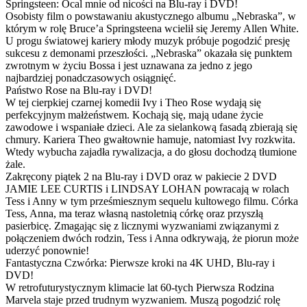
Springsteen: Ocal mnie od nicości na Blu-ray i DVD!
Osobisty film o powstawaniu akustycznego albumu „Nebraska”, w
którym w rolę Bruce’a Springsteena wcielił się Jeremy Allen White.
U progu światowej kariery młody muzyk próbuje pogodzić presję
sukcesu z demonami przeszłości. „Nebraska” okazała się punktem
zwrotnym w życiu Bossa i jest uznawana za jedno z jego
najbardziej ponadczasowych osiągnięć.
Państwo Rose na Blu-ray i DVD!
W tej cierpkiej czarnej komedii Ivy i Theo Rose wydają się
perfekcyjnym małżeństwem. Kochają się, mają udane życie
zawodowe i wspaniałe dzieci. Ale za sielankową fasadą zbierają się
chmury. Kariera Theo gwałtownie hamuje, natomiast Ivy rozkwita.
Wtedy wybucha zajadła rywalizacja, a do głosu dochodzą tłumione
żale.
Zakręcony piątek 2 na Blu-ray i DVD oraz w pakiecie 2 DVD
JAMIE LEE CURTIS i LINDSAY LOHAN powracają w rolach
Tess i Anny w tym prześmiesznym sequelu kultowego filmu. Córka
Tess, Anna, ma teraz własną nastoletnią córkę oraz przyszłą
pasierbicę. Zmagając się z licznymi wyzwaniami związanymi z
połączeniem dwóch rodzin, Tess i Anna odkrywają, że piorun może
uderzyć ponownie!
Fantastyczna Czwórka: Pierwsze kroki na 4K UHD, Blu-ray i
DVD!
W retrofuturystycznym klimacie lat 60-tych Pierwsza Rodzina
Marvela staje przed trudnym wyzwaniem. Muszą pogodzić rolę