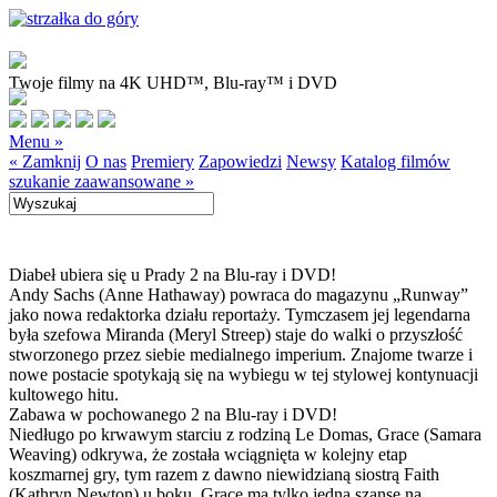
Twoje filmy na 4K UHD™, Blu-ray™ i DVD
Menu »
« Zamknij
O nas
Premiery
Zapowiedzi
Newsy
Katalog filmów
szukanie zaawansowane »
Diabeł ubiera się u Prady 2 na Blu-ray i DVD!
Andy Sachs (Anne Hathaway) powraca do magazynu „Runway”
jako nowa redaktorka działu reportaży. Tymczasem jej legendarna
była szefowa Miranda (Meryl Streep) staje do walki o przyszłość
stworzonego przez siebie medialnego imperium. Znajome twarze i
nowe postacie spotykają się na wybiegu w tej stylowej kontynuacji
kultowego hitu.
Zabawa w pochowanego 2 na Blu-ray i DVD!
Niedługo po krwawym starciu z rodziną Le Domas, Grace (Samara
Weaving) odkrywa, że została wciągnięta w kolejny etap
koszmarnej gry, tym razem z dawno niewidzianą siostrą Faith
(Kathryn Newton) u boku. Grace ma tylko jedną szansę na