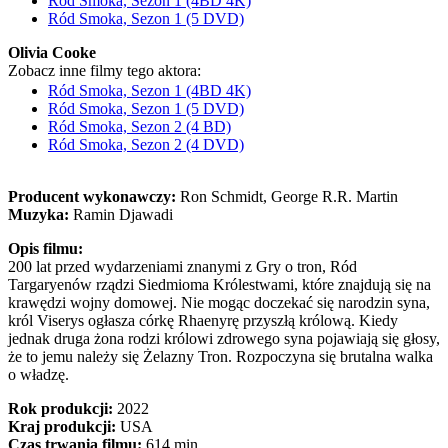
Ród Smoka, Sezon 1 (4BD 4K)
Ród Smoka, Sezon 1 (5 DVD)
Olivia Cooke
Zobacz inne filmy tego aktora:
Ród Smoka, Sezon 1 (4BD 4K)
Ród Smoka, Sezon 1 (5 DVD)
Ród Smoka, Sezon 2 (4 BD)
Ród Smoka, Sezon 2 (4 DVD)
Producent wykonawczy:
Ron Schmidt, George R.R. Martin
Muzyka:
Ramin Djawadi
Opis filmu:
200 lat przed wydarzeniami znanymi z Gry o tron, Ród
Targaryenów rządzi Siedmioma Królestwami, które znajdują się na
krawędzi wojny domowej. Nie mogąc doczekać się narodzin syna,
król Viserys ogłasza córkę Rhaenyrę przyszłą królową. Kiedy
jednak druga żona rodzi królowi zdrowego syna pojawiają się głosy,
że to jemu należy się Żelazny Tron. Rozpoczyna się brutalna walka
o władzę.
Rok produkcji:
2022
Kraj produkcji:
USA
Czas trwania filmu:
614 min.