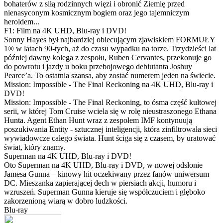
bohaterów z siłą rodzinnych więzi i obronić Ziemię przed
nienasyconym kosmicznym bogiem oraz jego tajemniczym
heroldem...
F1: Film na 4K UHD, Blu-ray i DVD!
Sonny Hayes był najbardziej obiecującym zjawiskiem FORMUŁY
1® w latach 90-tych, aż do czasu wypadku na torze. Trzydzieści lat
później dawny kolega z zespołu, Ruben Cervantes, przekonuje go
do powrotu i jazdy u boku przebojowego debiutanta Joshuy
Pearce’a. To ostatnia szansa, aby zostać numerem jeden na świecie.
Mission: Impossible - The Final Reckoning na 4K UHD, Blu-ray i
DVD!
Mission: Impossible - The Final Reckoning, to ósma część kultowej
serii, w której Tom Cruise wciela się w rolę nieustraszonego Ethana
Hunta. Agent Ethan Hunt wraz z zespołem IMF kontynuują
poszukiwania Entity - sztucznej inteligencji, która zinfiltrowała sieci
wywiadowcze całego świata. Hunt ściga się z czasem, by uratować
świat, który znamy.
Superman na 4K UHD, Blu-ray i DVD!
Oto Superman na 4K UHD, Blu-ray i DVD, w nowej odsłonie
Jamesa Gunna – kinowy hit oczekiwany przez fanów uniwersum
DC. Mieszanka zapierającej dech w piersiach akcji, humoru i
wzruszeń. Superman Gunna kieruje się współczuciem i głęboko
zakorzenioną wiarą w dobro ludzkości.
Blu-ray