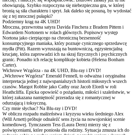
obowiązują. Szybko rozpoczyna się niebezpieczna gra, w której
bronią są siła charakteru i spryt. Jak daleko się posuną, by wydostać
się z tej mrocznej pułapki?
Podziemny krąg na 4K UHD!
Mroczna, przewrotna satyra Davida Finchera z Bradem Pittem i
Edwardem Nortonem w rolach głównych. Popisowy występ
Nortona jako cierpiącego na chroniczną bezsenność
konsumpcyjnego maniaka, który poznaje cynicznego sprzedawcę
mydła (Pitt). Razem wyruszają na buntowniczą, egzystencjalną
krucjatę, która zaprowadzi ich na skraj fizycznych i psychicznych
granic. Ponadto ich relację komplikuje kobieta (Helena Bonham
Carter).
Wichrowe Wzgórza - na 4K UHD, Blu-ray i DVD!
„Wichrowe Wzgórza” Emerald Fennell, to odważna i oryginalna
interpretacja jednej z najwspanialszych historii miłosnych wszech
czasów. Margot Robbie jako Cathy oraz Jacob Elordi w roli
Heathcliffa. Epicka opowieść o pożądaniu, miłości i szaleństwie, w
której zakazana namiętność przeradza się z romantycznej w
odurzającą i toksyczną.
Czy mnie słychac? Na Blu-ray i DVD!
W obliczu rozpadu małżeństwa i kryzysu wieku średniego Alex
(Will Arnett) próbuje odnaleźć sens życia na nowojorskiej scenie
komediowej. Tymczasem Tess (Laura Dern) mierzy się z
poświęceniami, które poniosła dla rodziny. Sytuacja zmusza ich do