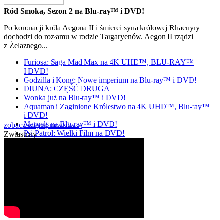
Ród Smoka, Sezon 2 na Blu-ray™ i DVD!
Po koronacji króla Aegona II i śmierci syna królowej Rhaenyry
dochodzi do rozłamu w rodzie Targaryenów. Aegon II rządzi
z Żelaznego...
Furiosa: Saga Mad Max na 4K UHD™, BLU-RAY™
I DVD!
Godzilla i Kong: Nowe imperium na Blu-ray™ i DVD!
DIUNA: CZĘŚĆ DRUGA
Wonka już na Blu-ray™ i DVD!
Aquaman i Zaginione Królestwo na 4K UHD™, Blu-ray™
i DVD!
Marvels na Blu-ray™ i DVD!
zobacz więcej newsów »
Psi Patrol: Wielki Film na DVD!
Zwiastuny