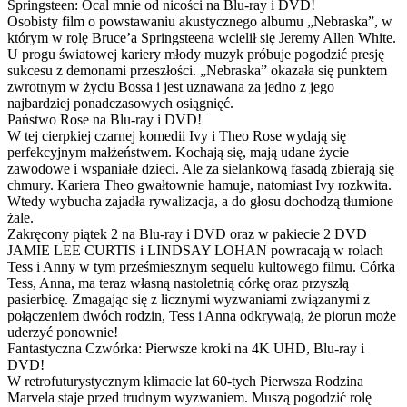
Springsteen: Ocal mnie od nicości na Blu-ray i DVD!
Osobisty film o powstawaniu akustycznego albumu „Nebraska”, w
którym w rolę Bruce’a Springsteena wcielił się Jeremy Allen White.
U progu światowej kariery młody muzyk próbuje pogodzić presję
sukcesu z demonami przeszłości. „Nebraska” okazała się punktem
zwrotnym w życiu Bossa i jest uznawana za jedno z jego
najbardziej ponadczasowych osiągnięć.
Państwo Rose na Blu-ray i DVD!
W tej cierpkiej czarnej komedii Ivy i Theo Rose wydają się
perfekcyjnym małżeństwem. Kochają się, mają udane życie
zawodowe i wspaniałe dzieci. Ale za sielankową fasadą zbierają się
chmury. Kariera Theo gwałtownie hamuje, natomiast Ivy rozkwita.
Wtedy wybucha zajadła rywalizacja, a do głosu dochodzą tłumione
żale.
Zakręcony piątek 2 na Blu-ray i DVD oraz w pakiecie 2 DVD
JAMIE LEE CURTIS i LINDSAY LOHAN powracają w rolach
Tess i Anny w tym prześmiesznym sequelu kultowego filmu. Córka
Tess, Anna, ma teraz własną nastoletnią córkę oraz przyszłą
pasierbicę. Zmagając się z licznymi wyzwaniami związanymi z
połączeniem dwóch rodzin, Tess i Anna odkrywają, że piorun może
uderzyć ponownie!
Fantastyczna Czwórka: Pierwsze kroki na 4K UHD, Blu-ray i
DVD!
W retrofuturystycznym klimacie lat 60-tych Pierwsza Rodzina
Marvela staje przed trudnym wyzwaniem. Muszą pogodzić rolę