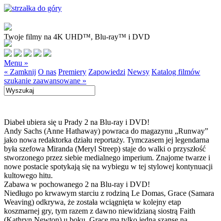
Twoje filmy na 4K UHD™, Blu-ray™ i DVD
Menu »
« Zamknij
O nas
Premiery
Zapowiedzi
Newsy
Katalog filmów
szukanie zaawansowane »
Diabeł ubiera się u Prady 2 na Blu-ray i DVD!
Andy Sachs (Anne Hathaway) powraca do magazynu „Runway”
jako nowa redaktorka działu reportaży. Tymczasem jej legendarna
była szefowa Miranda (Meryl Streep) staje do walki o przyszłość
stworzonego przez siebie medialnego imperium. Znajome twarze i
nowe postacie spotykają się na wybiegu w tej stylowej kontynuacji
kultowego hitu.
Zabawa w pochowanego 2 na Blu-ray i DVD!
Niedługo po krwawym starciu z rodziną Le Domas, Grace (Samara
Weaving) odkrywa, że została wciągnięta w kolejny etap
koszmarnej gry, tym razem z dawno niewidzianą siostrą Faith
(Kathryn Newton) u boku. Grace ma tylko jedną szansę na