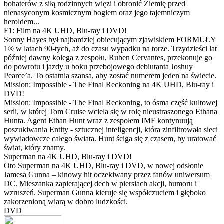
bohaterów z siłą rodzinnych więzi i obronić Ziemię przed
nienasyconym kosmicznym bogiem oraz jego tajemniczym
heroldem...
F1: Film na 4K UHD, Blu-ray i DVD!
Sonny Hayes był najbardziej obiecującym zjawiskiem FORMUŁY
1® w latach 90-tych, aż do czasu wypadku na torze. Trzydzieści lat
później dawny kolega z zespołu, Ruben Cervantes, przekonuje go
do powrotu i jazdy u boku przebojowego debiutanta Joshuy
Pearce’a. To ostatnia szansa, aby zostać numerem jeden na świecie.
Mission: Impossible - The Final Reckoning na 4K UHD, Blu-ray i
DVD!
Mission: Impossible - The Final Reckoning, to ósma część kultowej
serii, w której Tom Cruise wciela się w rolę nieustraszonego Ethana
Hunta. Agent Ethan Hunt wraz z zespołem IMF kontynuują
poszukiwania Entity - sztucznej inteligencji, która zinfiltrowała sieci
wywiadowcze całego świata. Hunt ściga się z czasem, by uratować
świat, który znamy.
Superman na 4K UHD, Blu-ray i DVD!
Oto Superman na 4K UHD, Blu-ray i DVD, w nowej odsłonie
Jamesa Gunna – kinowy hit oczekiwany przez fanów uniwersum
DC. Mieszanka zapierającej dech w piersiach akcji, humoru i
wzruszeń. Superman Gunna kieruje się współczuciem i głęboko
zakorzenioną wiarą w dobro ludzkości.
DVD