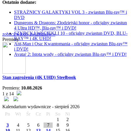
Ostatnio dodane:
STRAŻNICY GALAKTYKI VOL 3 - zwiastun Blu-ray™ i
DVD
Dungeons & Dragons: Złodziejski honor - oficjalny zwiastun
4 Ultra HD™, Blu-ray™ i DVD!
SZYBCY I WŚCIEKLI 10 - oficjalny zwiastun DVD, BLU-
zobacz więcej zwiastunów »
RAY™ i 4K UHD!
Premiery
Ant-Man i Osa: Kwantomania - oficjalny zwiastun Blu-ray™
i DVD!
Avatar 2: Istota wody - oficjalny zwiastun Blu-ray™ i DVD!
Stan zagrożenia (4K UHD) Steelbook
Premiera:
10.08.2026
1 z 14
Kalendarium wydawnicze -
sierpień
2026
Pn
Wt
Śr
Cz
Pi
So
Ni
1
2
3
4
5
6
7
8
9
10
11
12
13
14
15
16