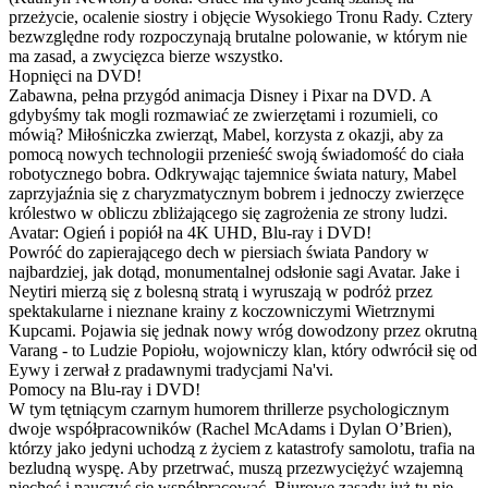
przeżycie, ocalenie siostry i objęcie Wysokiego Tronu Rady. Cztery
bezwzględne rody rozpoczynają brutalne polowanie, w którym nie
ma zasad, a zwycięzca bierze wszystko.
Hopnięci na DVD!
Zabawna, pełna przygód animacja Disney i Pixar na DVD. A
gdybyśmy tak mogli rozmawiać ze zwierzętami i rozumieli, co
mówią? Miłośniczka zwierząt, Mabel, korzysta z okazji, aby za
pomocą nowych technologii przenieść swoją świadomość do ciała
robotycznego bobra. Odkrywając tajemnice świata natury, Mabel
zaprzyjaźnia się z charyzmatycznym bobrem i jednoczy zwierzęce
królestwo w obliczu zbliżającego się zagrożenia ze strony ludzi.
Avatar: Ogień i popiół na 4K UHD, Blu-ray i DVD!
Powróć do zapierającego dech w piersiach świata Pandory w
najbardziej, jak dotąd, monumentalnej odsłonie sagi Avatar. Jake i
Neytiri mierzą się z bolesną stratą i wyruszają w podróż przez
spektakularne i nieznane krainy z koczowniczymi Wietrznymi
Kupcami. Pojawia się jednak nowy wróg dowodzony przez okrutną
Varang - to Ludzie Popiołu, wojowniczy klan, który odwrócił się od
Eywy i zerwał z pradawnymi tradycjami Na'vi.
Pomocy na Blu-ray i DVD!
W tym tętniącym czarnym humorem thrillerze psychologicznym
dwoje współpracowników (Rachel McAdams i Dylan O’Brien),
którzy jako jedyni uchodzą z życiem z katastrofy samolotu, trafia na
bezludną wyspę. Aby przetrwać, muszą przezwyciężyć wzajemną
niechęć i nauczyć się współpracować. Biurowe zasady już tu nie