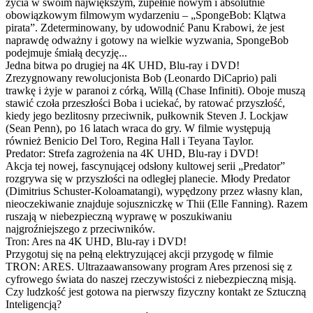
życia w swoim największym, zupełnie nowym i absolutnie
obowiązkowym filmowym wydarzeniu – „SpongeBob: Klątwa
pirata”. Zdeterminowany, by udowodnić Panu Krabowi, że jest
naprawdę odważny i gotowy na wielkie wyzwania, SpongeBob
podejmuje śmiałą decyzję...
Jedna bitwa po drugiej na 4K UHD, Blu-ray i DVD!
Zrezygnowany rewolucjonista Bob (Leonardo DiCaprio) pali
trawkę i żyje w paranoi z córką, Willą (Chase Infiniti). Oboje muszą
stawić czoła przeszłości Boba i uciekać, by ratować przyszłość,
kiedy jego bezlitosny przeciwnik, pułkownik Steven J. Lockjaw
(Sean Penn), po 16 latach wraca do gry. W filmie występują
również Benicio Del Toro, Regina Hall i Teyana Taylor.
Predator: Strefa zagrożenia na 4K UHD, Blu-ray i DVD!
Akcja tej nowej, fascynującej odsłony kultowej serii „Predator”
rozgrywa się w przyszłości na odległej planecie. Młody Predator
(Dimitrius Schuster-Koloamatangi), wypędzony przez własny klan,
nieoczekiwanie znajduje sojuszniczkę w Thii (Elle Fanning). Razem
ruszają w niebezpieczną wyprawę w poszukiwaniu
najgroźniejszego z przeciwników.
Tron: Ares na 4K UHD, Blu-ray i DVD!
Przygotuj się na pełną elektryzującej akcji przygodę w filmie
TRON: ARES. Ultrazaawansowany program Ares przenosi się z
cyfrowego świata do naszej rzeczywistości z niebezpieczną misją.
Czy ludzkość jest gotowa na pierwszy fizyczny kontakt ze Sztuczną
Inteligencją?