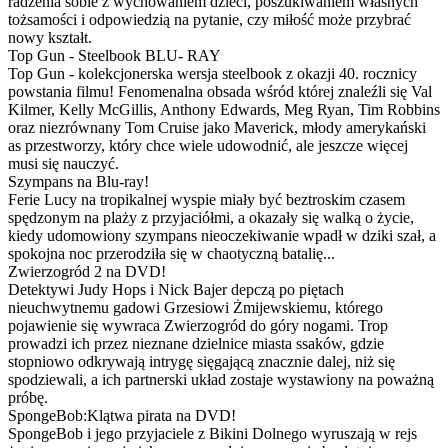
radzenia sobie z wychowaniem dzieci, poszukiwaniem własnych
tożsamości i odpowiedzią na pytanie, czy miłość może przybrać
nowy kształt.
Top Gun - Steelbook BLU- RAY
Top Gun - kolekcjonerska wersja steelbook z okazji 40. rocznicy
powstania filmu! Fenomenalna obsada wśród której znaleźli się Val
Kilmer, Kelly McGillis, Anthony Edwards, Meg Ryan, Tim Robbins
oraz niezrównany Tom Cruise jako Maverick, młody amerykański
as przestworzy, który chce wiele udowodnić, ale jeszcze więcej
musi się nauczyć.
Szympans na Blu-ray!
Ferie Lucy na tropikalnej wyspie miały być beztroskim czasem
spędzonym na plaży z przyjaciółmi, a okazały się walką o życie,
kiedy udomowiony szympans nieoczekiwanie wpadł w dziki szał, a
spokojna noc przerodziła się w chaotyczną batalię...
Zwierzogród 2 na DVD!
Detektywi Judy Hops i Nick Bajer depczą po piętach
nieuchwytnemu gadowi Grzesiowi Żmijewskiemu, którego
pojawienie się wywraca Zwierzogród do góry nogami. Trop
prowadzi ich przez nieznane dzielnice miasta ssaków, gdzie
stopniowo odkrywają intrygę sięgającą znacznie dalej, niż się
spodziewali, a ich partnerski układ zostaje wystawiony na poważną
próbę.
SpongeBob:Klątwa pirata na DVD!
SpongeBob i jego przyjaciele z Bikini Dolnego wyruszają w rejs