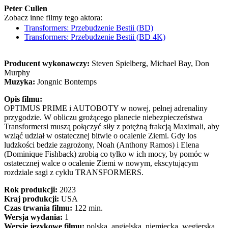
Peter Cullen
Zobacz inne filmy tego aktora:
Transformers: Przebudzenie Bestii (BD)
Transformers: Przebudzenie Bestii (BD 4K)
Producent wykonawczy:
Steven Spielberg, Michael Bay, Don
Murphy
Muzyka:
Jongnic Bontemps
Opis filmu:
OPTIMUS PRIME i AUTOBOTY w nowej, pełnej adrenaliny
przygodzie. W obliczu grożącego planecie niebezpieczeństwa
Transformersi muszą połączyć siły z potężną frakcją Maximali, aby
wziąć udział w ostatecznej bitwie o ocalenie Ziemi. Gdy los
ludzkości bedzie zagrożony, Noah (Anthony Ramos) i Elena
(Dominique Fishback) zrobią co tylko w ich mocy, by pomóc w
ostatecznej walce o ocalenie Ziemi w nowym, ekscytującym
rozdziale sagi z cyklu TRANSFORMERS.
Rok produkcji:
2023
Kraj produkcji:
USA
Czas trwania filmu:
122 min.
Wersja wydania:
1
Wersje językowe filmu:
polska, angielska, niemiecka, węgierska,