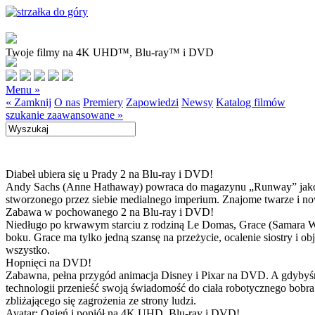
Twoje filmy na 4K UHD™, Blu-ray™ i DVD
Menu »
« Zamknij
O nas
Premiery
Zapowiedzi
Newsy
Katalog filmów
szukanie zaawansowane »
Diabeł ubiera się u Prady 2 na Blu-ray i DVD!
Andy Sachs (Anne Hathaway) powraca do magazynu „Runway” jako now
stworzonego przez siebie medialnego imperium. Znajome twarze i now
Zabawa w pochowanego 2 na Blu-ray i DVD!
Niedługo po krwawym starciu z rodziną Le Domas, Grace (Samara Wea
boku. Grace ma tylko jedną szansę na przeżycie, ocalenie siostry i
wszystko.
Hopnięci na DVD!
Zabawna, pełna przygód animacja Disney i Pixar na DVD. A gdybyśmy
technologii przenieść swoją świadomość do ciała robotycznego bobra
zbliżającego się zagrożenia ze strony ludzi.
Avatar: Ogień i popiół na 4K UHD, Blu-ray i DVD!