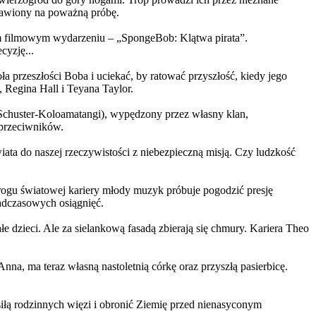
ystawiony na poważną próbę.
m filmowym wydarzeniu – „SpongeBob: Klątwa pirata”.
yzję...
a przeszłości Boba i uciekać, by ratować przyszłość, kiedy jego
 Regina Hall i Teyana Taylor.
us Schuster-Koloamatangi), wypędzony przez własny klan,
 przeciwników.
ata do naszej rzeczywistości z niebezpieczną misją. Czy ludzkość
rogu światowej kariery młody muzyk próbuje pogodzić presję
nadczasowych osiągnięć.
 dzieci. Ale za sielankową fasadą zbierają się chmury. Kariera Theo
ma teraz własną nastoletnią córkę oraz przyszłą pasierbicę.
iłą rodzinnych więzi i obronić Ziemię przed nienasyconym