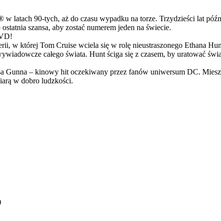
latach 90-tych, aż do czasu wypadku na torze. Trzydzieści lat późn
ostatnia szansa, aby zostać numerem jeden na świecie.
DVD!
serii, w której Tom Cruise wciela się w rolę nieustraszonego Ethana 
ci wywiadowcze całego świata. Hunt ściga się z czasem, by uratować świ
Gunna – kinowy hit oczekiwany przez fanów uniwersum DC. Mieszanka
arą w dobro ludzkości.
)