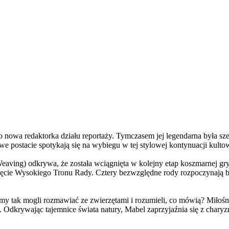
a redaktorka działu reportaży. Tymczasem jej legendarna była szefo
e postacie spotykają się na wybiegu w tej stylowej kontynuacji kulto
ving) odkrywa, że została wciągnięta w kolejny etap koszmarnej gry
 objęcie Wysokiego Tronu Rady. Cztery bezwzględne rody rozpoczynają 
 tak mogli rozmawiać ze zwierzętami i rozumieli, co mówią? Miłośni
. Odkrywając tajemnice świata natury, Mabel zaprzyjaźnia się z char