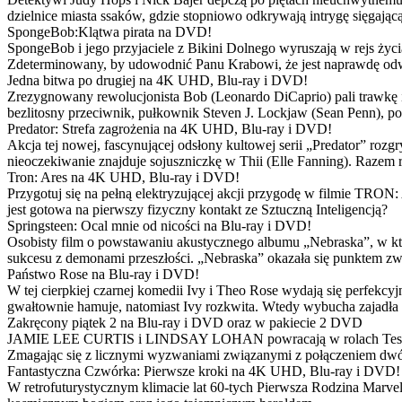
dzielnice miasta ssaków, gdzie stopniowo odkrywają intrygę sięgającą
SpongeBob:Klątwa pirata na DVD!
SpongeBob i jego przyjaciele z Bikini Dolnego wyruszają w rejs 
Zdeterminowany, by udowodnić Panu Krabowi, że jest naprawdę odw
Jedna bitwa po drugiej na 4K UHD, Blu-ray i DVD!
Zrezygnowany rewolucjonista Bob (Leonardo DiCaprio) pali trawkę i ż
bezlitosny przeciwnik, pułkownik Steven J. Lockjaw (Sean Penn), po 
Predator: Strefa zagrożenia na 4K UHD, Blu-ray i DVD!
Akcja tej nowej, fascynującej odsłony kultowej serii „Predator” roz
nieoczekiwanie znajduje sojuszniczkę w Thii (Elle Fanning). Razem
Tron: Ares na 4K UHD, Blu-ray i DVD!
Przygotuj się na pełną elektryzującej akcji przygodę w filmie TRON
jest gotowa na pierwszy fizyczny kontakt ze Sztuczną Inteligencją?
Springsteen: Ocal mnie od nicości na Blu-ray i DVD!
Osobisty film o powstawaniu akustycznego albumu „Nebraska”, w któ
sukcesu z demonami przeszłości. „Nebraska” okazała się punktem zw
Państwo Rose na Blu-ray i DVD!
W tej cierpkiej czarnej komedii Ivy i Theo Rose wydają się perfekcy
gwałtownie hamuje, natomiast Ivy rozkwita. Wtedy wybucha zajadła r
Zakręcony piątek 2 na Blu-ray i DVD oraz w pakiecie 2 DVD
JAMIE LEE CURTIS i LINDSAY LOHAN powracają w rolach Tess i Anny
Zmagając się z licznymi wyzwaniami związanymi z połączeniem dwóc
Fantastyczna Czwórka: Pierwsze kroki na 4K UHD, Blu-ray i DVD!
W retrofuturystycznym klimacie lat 60-tych Pierwsza Rodzina Marve