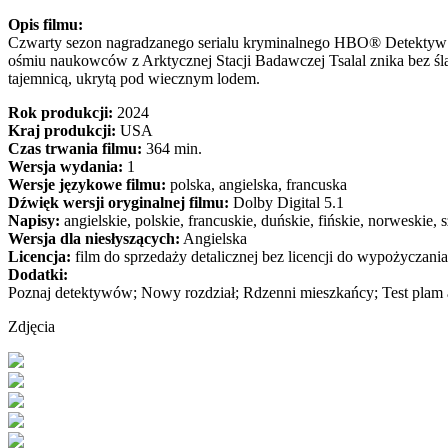
Opis filmu:
Czwarty sezon nagradzanego serialu kryminalnego HBO® Detektyw: K
ośmiu naukowców z Arktycznej Stacji Badawczej Tsalal znika bez śl
tajemnicą, ukrytą pod wiecznym lodem.
Rok produkcji:
2024
Kraj produkcji:
USA
Czas trwania filmu:
364 min.
Wersja wydania:
1
Wersje językowe filmu:
polska, angielska, francuska
Dźwięk wersji oryginalnej filmu:
Dolby Digital 5.1
Napisy:
angielskie, polskie, francuskie, duńskie, fińskie, norweskie,
Wersja dla niesłyszących:
Angielska
Licencja:
film do sprzedaży detalicznej bez licencji do wypożyczania
Dodatki:
Poznaj detektywów; Nowy rozdział; Rdzenni mieszkańcy; Test pla
Zdjęcia