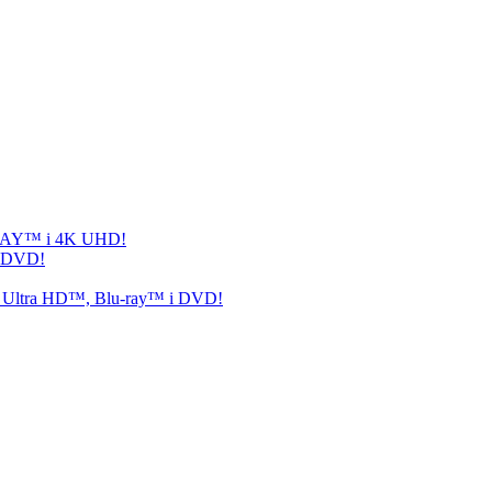
-RAY™ i 4K UHD!
i DVD!
n 4 Ultra HD™, Blu-ray™ i DVD!