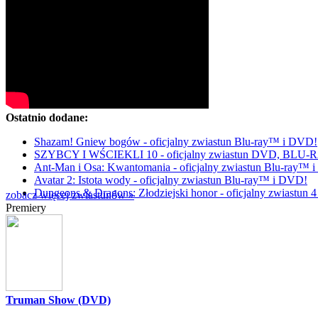
Ostatnio dodane:
Shazam! Gniew bogów - oficjalny zwiastun Blu-ray™ i DVD!
SZYBCY I WŚCIEKLI 10 - oficjalny zwiastun DVD, BLU
Ant-Man i Osa: Kwantomania - oficjalny zwiastun Blu-ray™ 
Avatar 2: Istota wody - oficjalny zwiastun Blu-ray™ i DVD!
Dungeons & Dragons: Złodziejski honor - oficjalny zwiastu
zobacz więcej zwiastunów »
Premiery
Truman Show (DVD)