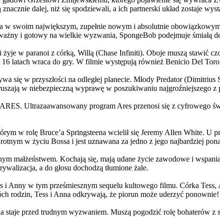
 znacznie dalej, niż się spodziewali, a ich partnerski układ zostaje w
życia w swoim największym, zupełnie nowym i absolutnie obowiązkowy
ażny i gotowy na wielkie wyzwania, SpongeBob podejmuje śmiałą dec
yje w paranoi z córką, Willą (Chase Infiniti). Oboje muszą stawić czoł
16 latach wraca do gry. W filmie występują również Benicio Del Toro,
grywa się w przyszłości na odległej planecie. Młody Predator (Dimitri
 ruszają w niebezpieczną wyprawę w poszukiwaniu najgroźniejszego z
: ARES. Ultrazaawansowany program Ares przenosi się z cyfrowego świ
rym w rolę Bruce’a Springsteena wcielił się Jeremy Allen White. U p
rotnym w życiu Bossa i jest uznawana za jedno z jego najbardziej po
jnym małżeństwem. Kochają się, mają udane życie zawodowe i wspaniałe
ywalizacja, a do głosu dochodzą tłumione żale.
 w tym prześmiesznym sequelu kultowego filmu. Córka Tess, Anna, 
h rodzin, Tess i Anna odkrywają, że piorun może uderzyć ponownie!
la staje przed trudnym wyzwaniem. Muszą pogodzić rolę bohaterów z s