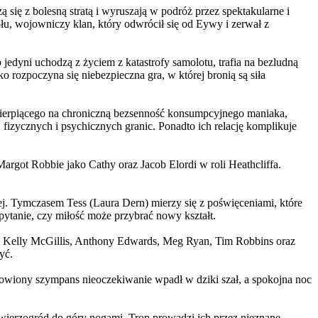
 się z bolesną stratą i wyruszają w podróż przez spektakularne i
, wojowniczy klan, który odwrócił się od Eywy i zerwał z
yni uchodzą z życiem z katastrofy samolotu, trafia na bezludną
rozpoczyna się niebezpieczna gra, w której bronią są siła
ierpiącego na chroniczną bezsenność konsumpcyjnego maniaka,
 fizycznych i psychicznych granic. Ponadto ich relację komplikuje
argot Robbie jako Cathy oraz Jacob Elordi w roli Heathcliffa.
ej. Tymczasem Tess (Laura Dern) mierzy się z poświęceniami, które
ytanie, czy miłość może przybrać nowy kształt.
er, Kelly McGillis, Anthony Edwards, Meg Ryan, Tim Robbins oraz
yć.
omowiony szympans nieoczekiwanie wpadł w dziki szał, a spokojna noc
ierzogród do góry nogami. Trop prowadzi ich przez nieznane