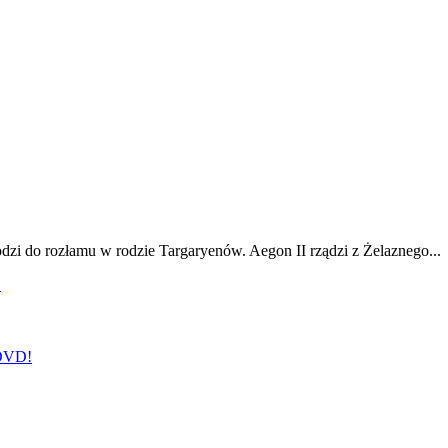
odzi do rozłamu w rodzie Targaryenów. Aegon II rządzi z Żelaznego...
!
 DVD!