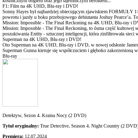
kosmicznym bogiem oraz jego tajemniczym heroldem...
F1: Film na 4K UHD, Blu-ray i DVD!
Sonny Hayes był najbardziej obiecującym zjawiskiem FORMUŁY 1® w 
powrotu i jazdy u boku przebojowego debiutanta Joshuy Pearce’a. To 
Mission: Impossible - The Final Reckoning na 4K UHD, Blu-ray i 
Mission: Impossible - The Final Reckoning, to ósma część kultowej 
poszukiwania Entity - sztucznej inteligencji, która zinfiltrowała sie
Superman na 4K UHD, Blu-ray i DVD!
Oto Superman na 4K UHD, Blu-ray i DVD, w nowej odsłonie Jamesa 
Superman Gunna kieruje się współczuciem i głęboko zakorzenioną wi
Blu-ray
Detektyw, Sezon 4. Kraina Nocy (2 DVD)
Tytuł oryginalny:
True Detective, Season 4. Night Country (2 DVD
Premiera:
12.07.2024