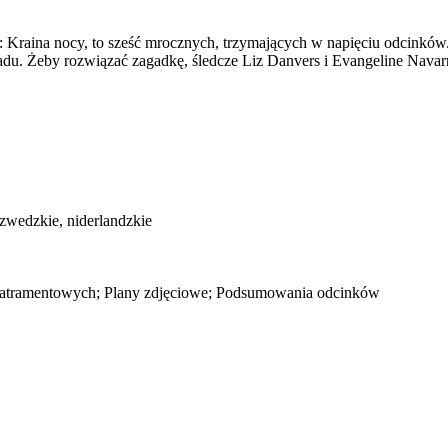
raina nocy, to sześć mrocznych, trzymających w napięciu odcinków. 
adu. Żeby rozwiązać zagadkę, śledcze Liz Danvers i Evangeline Navar
 szwedzkie, niderlandzkie
m atramentowych; Plany zdjęciowe; Podsumowania odcinków