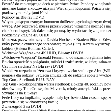
Powróć do zapierającego dech w piersiach świata Pandory w najbardzie
nieznane krainy z koczowniczymi Wietrznymi Kupcami. Pojawia się 
pradawnymi tradycjami Na'vi.
Pomocy na Blu-ray i DVD!
W tym tętniącym czarnym humorem thrillerze psychologicznym dwoje
wyspę. Aby przetrwać, muszą przezwyciężyć wzajemną niechęć i naucz
charakteru i spryt. Jak daleko się posuną, by wydostać się z tej mrocz
Podziemny krąg na 4K UHD!
Mroczna, przewrotna satyra Davida Finchera z Bradem Pittem i Ed
który poznaje cynicznego sprzedawcę mydła (Pitt). Razem wyruszają n
kobieta (Helena Bonham Carter).
Wichrowe Wzgórza - na 4K UHD, Blu-ray i DVD!
„Wichrowe Wzgórza” Emerald Fennell, to odważna i oryginalna interpr
Epicka opowieść o pożądaniu, miłości i szaleństwie, w której zakaza
Czy mnie słychac? Na Blu-ray i DVD!
W obliczu rozpadu małżeństwa i kryzysu wieku średniego Alex (Will 
poniosła dla rodziny. Sytuacja zmusza ich do radzenia sobie z wych
Top Gun - Steelbook BLU- RAY
Top Gun - kolekcjonerska wersja steelbook z okazji 40. rocznicy po
niezrównany Tom Cruise jako Maverick, młody amerykański as przestw
Szympans na Blu-ray!
Ferie Lucy na tropikalnej wyspie miały być beztroskim czasem spędz
przerodziła się w chaotyczną batalię...
Zwierzogród 2 na DVD!
Detektywi Judy Hops i Nick Bajer depczą po piętach nieuchwytnemu