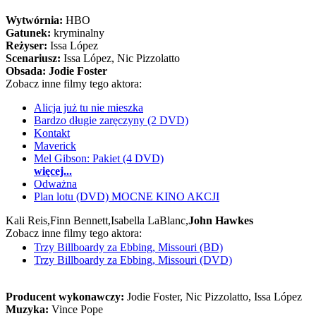
Wytwórnia:
HBO
Gatunek:
kryminalny
Reżyser:
Issa López
Scenariusz:
Issa López
, Nic Pizzolatto
Obsada:
Jodie Foster
Zobacz inne filmy tego aktora:
Alicja już tu nie mieszka
Bardzo długie zaręczyny (2 DVD)
Kontakt
Maverick
Mel Gibson: Pakiet (4 DVD)
więcej...
Odważna
Plan lotu (DVD) MOCNE KINO AKCJI
Kali Reis,
Finn Bennett,
Isabella LaBlanc,
John Hawkes
Zobacz inne filmy tego aktora:
Trzy Billboardy za Ebbing, Missouri (BD)
Trzy Billboardy za Ebbing, Missouri (DVD)
Producent wykonawczy:
Jodie Foster, Nic Pizzolatto, Issa López
Muzyka:
Vince Pope