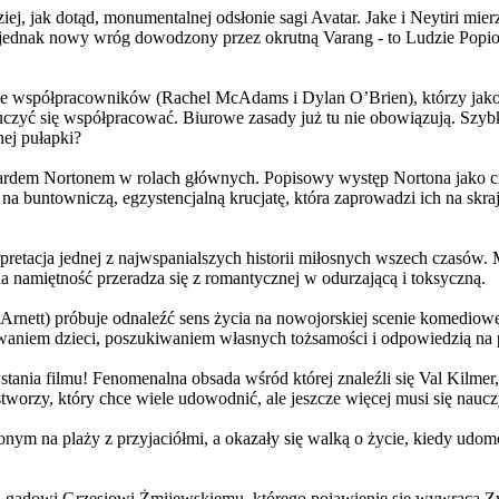
j, jak dotąd, monumentalnej odsłonie sagi Avatar. Jake i Neytiri mierzą
jednak nowy wróg dowodzony przez okrutną Varang - to Ludzie Popiołu
 współpracowników (Rachel McAdams i Dylan O’Brien), którzy jako jed
yć się współpracować. Biurowe zasady już tu nie obowiązują. Szybko 
nej pułapki?
wardem Nortonem w rolach głównych. Popisowy występ Nortona jako c
a buntowniczą, egzystencjalną krucjatę, która zaprowadzi ich na skraj
etacja jednej z najwspanialszych historii miłosnych wszech czasów. M
na namiętność przeradza się z romantycznej w odurzającą i toksyczną.
Arnett) próbuje odnaleźć sens życia na nowojorskiej scenie komediow
owaniem dzieci, poszukiwaniem własnych tożsamości i odpowiedzią na p
wstania filmu! Fenomenalna obsada wśród której znaleźli się Val Kilm
orzy, który chce wiele udowodnić, ale jeszcze więcej musi się naucz
onym na plaży z przyjaciółmi, a okazały się walką o życie, kiedy ud
 gadowi Grzesiowi Żmijewskiemu, którego pojawienie się wywraca Zw