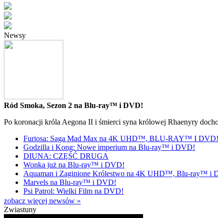
Newsy
Ród Smoka, Sezon 2 na Blu-ray™ i DVD!
Po koronacji króla Aegona II i śmierci syna królowej Rhaenyry doch
Furiosa: Saga Mad Max na 4K UHD™, BLU-RAY™ I DVD
Godzilla i Kong: Nowe imperium na Blu-ray™ i DVD!
DIUNA: CZĘŚĆ DRUGA
Wonka już na Blu-ray™ i DVD!
Aquaman i Zaginione Królestwo na 4K UHD™, Blu-ray™ i
Marvels na Blu-ray™ i DVD!
Psi Patrol: Wielki Film na DVD!
zobacz więcej newsów »
Zwiastuny