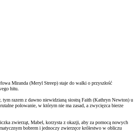
wa Miranda (Meryl Streep) staje do walki o przyszłość
wego hitu.
, tym razem z dawno niewidzianą siostrą Faith (Kathryn Newton) u
brutalne polowanie, w którym nie ma zasad, a zwycięzca bierze
czka zwierząt, Mabel, korzysta z okazji, aby za pomocą nowych
yzmatycznym bobrem i jednoczy zwierzęce królestwo w obliczu