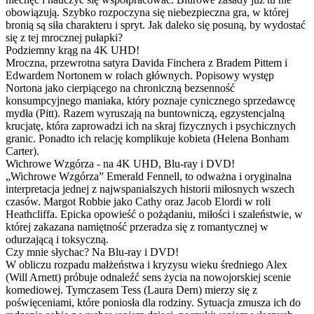
obowiązują. Szybko rozpoczyna się niebezpieczna gra, w której
bronią są siła charakteru i spryt. Jak daleko się posuną, by wydostać
się z tej mrocznej pułapki?
Podziemny krąg na 4K UHD!
Mroczna, przewrotna satyra Davida Finchera z Bradem Pittem i
Edwardem Nortonem w rolach głównych. Popisowy występ
Nortona jako cierpiącego na chroniczną bezsenność
konsumpcyjnego maniaka, który poznaje cynicznego sprzedawcę
mydła (Pitt). Razem wyruszają na buntowniczą, egzystencjalną
krucjatę, która zaprowadzi ich na skraj fizycznych i psychicznych
granic. Ponadto ich relację komplikuje kobieta (Helena Bonham
Carter).
Wichrowe Wzgórza - na 4K UHD, Blu-ray i DVD!
„Wichrowe Wzgórza” Emerald Fennell, to odważna i oryginalna
interpretacja jednej z najwspanialszych historii miłosnych wszech
czasów. Margot Robbie jako Cathy oraz Jacob Elordi w roli
Heathcliffa. Epicka opowieść o pożądaniu, miłości i szaleństwie, w
której zakazana namiętność przeradza się z romantycznej w
odurzającą i toksyczną.
Czy mnie słychac? Na Blu-ray i DVD!
W obliczu rozpadu małżeństwa i kryzysu wieku średniego Alex
(Will Arnett) próbuje odnaleźć sens życia na nowojorskiej scenie
komediowej. Tymczasem Tess (Laura Dern) mierzy się z
poświęceniami, które poniosła dla rodziny. Sytuacja zmusza ich do