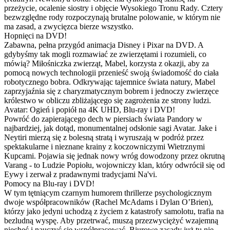
przeżycie, ocalenie siostry i objęcie Wysokiego Tronu Rady. Cztery
bezwzględne rody rozpoczynają brutalne polowanie, w którym nie
ma zasad, a zwycięzca bierze wszystko.
Hopnięci na DVD!
Zabawna, pełna przygód animacja Disney i Pixar na DVD. A
gdybyśmy tak mogli rozmawiać ze zwierzętami i rozumieli, co
mówią? Miłośniczka zwierząt, Mabel, korzysta z okazji, aby za
pomocą nowych technologii przenieść swoją świadomość do ciała
robotycznego bobra. Odkrywając tajemnice świata natury, Mabel
zaprzyjaźnia się z charyzmatycznym bobrem i jednoczy zwierzęce
królestwo w obliczu zbliżającego się zagrożenia ze strony ludzi.
Avatar: Ogień i popiół na 4K UHD, Blu-ray i DVD!
Powróć do zapierającego dech w piersiach świata Pandory w
najbardziej, jak dotąd, monumentalnej odsłonie sagi Avatar. Jake i
Neytiri mierzą się z bolesną stratą i wyruszają w podróż przez
spektakularne i nieznane krainy z koczowniczymi Wietrznymi
Kupcami. Pojawia się jednak nowy wróg dowodzony przez okrutną
Varang - to Ludzie Popiołu, wojowniczy klan, który odwrócił się od
Eywy i zerwał z pradawnymi tradycjami Na'vi.
Pomocy na Blu-ray i DVD!
W tym tętniącym czarnym humorem thrillerze psychologicznym
dwoje współpracowników (Rachel McAdams i Dylan O’Brien),
którzy jako jedyni uchodzą z życiem z katastrofy samolotu, trafia na
bezludną wyspę. Aby przetrwać, muszą przezwyciężyć wzajemną
niechęć i nauczyć się współpracować. Biurowe zasady już tu nie