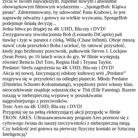
życia w swoim największym, zupełnie nowym i absolutnie
obowiązkowym filmowym wydarzeniu – „SpongeBob: Klątwa
pirata”. Zdeterminowany, by udowodnić Panu Krabowi, że jest
naprawdę odważny i gotowy na wielkie wyzwania, SpongeBob
podejmuje śmiałą decyzję...
Jedna bitwa po drugiej na 4K UHD, Blu-ray i DVD!
Zrezygnowany rewolucjonista Bob (Leonardo DiCaprio) pali
trawkę i żyje w paranoi z córką, Willą (Chase Infiniti). Oboje muszą
stawić czoła przeszłości Boba i uciekać, by ratować przyszłość,
kiedy jego bezlitosny przeciwnik, pułkownik Steven J. Lockjaw
(Sean Penn), po 16 latach wraca do gry. W filmie występują
również Benicio Del Toro, Regina Hall i Teyana Taylor.
Predator: Strefa zagrożenia na 4K UHD, Blu-ray i DVD!
Akcja tej nowej, fascynującej odsłony kultowej serii „Predator”
rozgrywa się w przyszłości na odległej planecie. Młody Predator
(Dimitrius Schuster-Koloamatangi), wypędzony przez własny klan,
nieoczekiwanie znajduje sojuszniczkę w Thii (Elle Fanning). Razem
ruszają w niebezpieczną wyprawę w poszukiwaniu
najgroźniejszego z przeciwników.
Tron: Ares na 4K UHD, Blu-ray i DVD!
Przygotuj się na pełną elektryzującej akcji przygodę w filmie
TRON: ARES. Ultrazaawansowany program Ares przenosi się z
cyfrowego świata do naszej rzeczywistości z niebezpieczną misją.
Czy ludzkość jest gotowa na pierwszy fizyczny kontakt ze Sztuczną
Inteligencją?