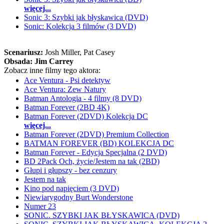
więcej...
Sonic 3: Szybki jak błyskawica (DVD)
Sonic: Kolekcja 3 filmów (3 DVD)
Scenariusz:
Josh Miller
, Pat Casey
Obsada:
Jim Carrey
Zobacz inne filmy tego aktora:
Ace Ventura - Psi detektyw
Ace Ventura: Zew Natury
Batman Antologia - 4 filmy (8 DVD)
Batman Forever (2BD 4K)
Batman Forever (2DVD) Kolekcja DC
więcej...
Batman Forever (2DVD) Premium Collection
BATMAN FOREVER (BD) KOLEKCJA DC
Batman Forever - Edycja Specjalna (2 DVD)
BD 2Pack Och, życie/Jestem na tak (2BD)
Głupi i głupszy - bez cenzury
Jestem na tak
Kino pod napięciem (3 DVD)
Niewiarygodny Burt Wonderstone
Numer 23
SONIC. SZYBKI JAK BŁYSKAWICA (DVD)