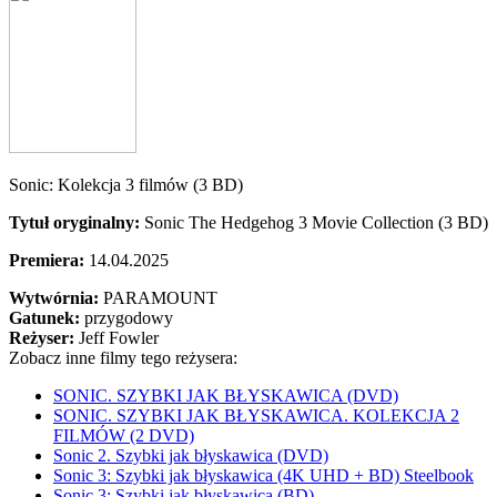
Sonic: Kolekcja 3 filmów (3 BD)
Tytuł oryginalny:
Sonic The Hedgehog 3 Movie Collection (3 BD)
Premiera:
14.04.2025
Wytwórnia:
PARAMOUNT
Gatunek:
przygodowy
Reżyser:
Jeff Fowler
Zobacz inne filmy tego reżysera:
SONIC. SZYBKI JAK BŁYSKAWICA (DVD)
SONIC. SZYBKI JAK BŁYSKAWICA. KOLEKCJA 2
FILMÓW (2 DVD)
Sonic 2. Szybki jak błyskawica (DVD)
Sonic 3: Szybki jak błyskawica (4K UHD + BD) Steelbook
Sonic 3: Szybki jak błyskawica (BD)