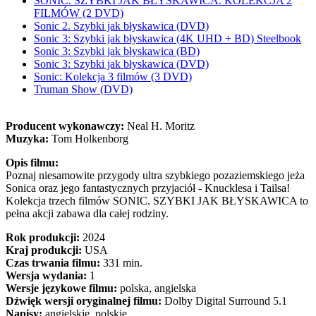
SONIC. SZYBKI JAK BŁYSKAWICA. KOLEKCJA 2
FILMÓW (2 DVD)
Sonic 2. Szybki jak błyskawica (DVD)
Sonic 3: Szybki jak błyskawica (4K UHD + BD) Steelbook
Sonic 3: Szybki jak błyskawica (BD)
Sonic 3: Szybki jak błyskawica (DVD)
Sonic: Kolekcja 3 filmów (3 DVD)
Truman Show (DVD)
Producent wykonawczy:
Neal H. Moritz
Muzyka:
Tom Holkenborg
Opis filmu:
Poznaj niesamowite przygody ultra szybkiego pozaziemskiego jeża
Sonica oraz jego fantastycznych przyjaciół - Knucklesa i Tailsa!
Kolekcja trzech filmów SONIC. SZYBKI JAK BŁYSKAWICA to
pełna akcji zabawa dla całej rodziny.
Rok produkcji:
2024
Kraj produkcji:
USA
Czas trwania filmu:
331 min.
Wersja wydania:
1
Wersje językowe filmu:
polska, angielska
Dźwięk wersji oryginalnej filmu:
Dolby Digital Surround 5.1
Napisy:
angielskie, polskie