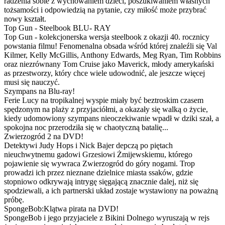
radzenia sobie z wychowaniem dzieci, poszukiwaniem własnych
tożsamości i odpowiedzią na pytanie, czy miłość może przybrać
nowy kształt.
Top Gun - Steelbook BLU- RAY
Top Gun - kolekcjonerska wersja steelbook z okazji 40. rocznicy
powstania filmu! Fenomenalna obsada wśród której znaleźli się Val
Kilmer, Kelly McGillis, Anthony Edwards, Meg Ryan, Tim Robbins
oraz niezrównany Tom Cruise jako Maverick, młody amerykański
as przestworzy, który chce wiele udowodnić, ale jeszcze więcej
musi się nauczyć.
Szympans na Blu-ray!
Ferie Lucy na tropikalnej wyspie miały być beztroskim czasem
spędzonym na plaży z przyjaciółmi, a okazały się walką o życie,
kiedy udomowiony szympans nieoczekiwanie wpadł w dziki szał, a
spokojna noc przerodziła się w chaotyczną batalię...
Zwierzogród 2 na DVD!
Detektywi Judy Hops i Nick Bajer depczą po piętach
nieuchwytnemu gadowi Grzesiowi Żmijewskiemu, którego
pojawienie się wywraca Zwierzogród do góry nogami. Trop
prowadzi ich przez nieznane dzielnice miasta ssaków, gdzie
stopniowo odkrywają intrygę sięgającą znacznie dalej, niż się
spodziewali, a ich partnerski układ zostaje wystawiony na poważną
próbę.
SpongeBob:Klątwa pirata na DVD!
SpongeBob i jego przyjaciele z Bikini Dolnego wyruszają w rejs