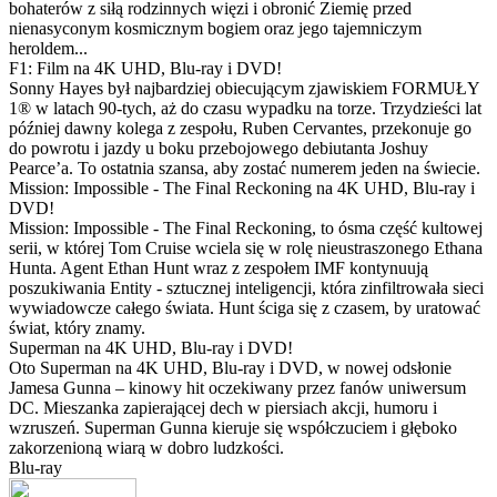
bohaterów z siłą rodzinnych więzi i obronić Ziemię przed
nienasyconym kosmicznym bogiem oraz jego tajemniczym
heroldem...
F1: Film na 4K UHD, Blu-ray i DVD!
Sonny Hayes był najbardziej obiecującym zjawiskiem FORMUŁY
1® w latach 90-tych, aż do czasu wypadku na torze. Trzydzieści lat
później dawny kolega z zespołu, Ruben Cervantes, przekonuje go
do powrotu i jazdy u boku przebojowego debiutanta Joshuy
Pearce’a. To ostatnia szansa, aby zostać numerem jeden na świecie.
Mission: Impossible - The Final Reckoning na 4K UHD, Blu-ray i
DVD!
Mission: Impossible - The Final Reckoning, to ósma część kultowej
serii, w której Tom Cruise wciela się w rolę nieustraszonego Ethana
Hunta. Agent Ethan Hunt wraz z zespołem IMF kontynuują
poszukiwania Entity - sztucznej inteligencji, która zinfiltrowała sieci
wywiadowcze całego świata. Hunt ściga się z czasem, by uratować
świat, który znamy.
Superman na 4K UHD, Blu-ray i DVD!
Oto Superman na 4K UHD, Blu-ray i DVD, w nowej odsłonie
Jamesa Gunna – kinowy hit oczekiwany przez fanów uniwersum
DC. Mieszanka zapierającej dech w piersiach akcji, humoru i
wzruszeń. Superman Gunna kieruje się współczuciem i głęboko
zakorzenioną wiarą w dobro ludzkości.
Blu-ray