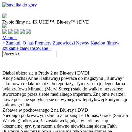
Twoje filmy na 4K UHD™, Blu-ray™ i DVD
Menu »
« Zamknij
O nas
Premiery
Zapowiedzi
Newsy
Katalog filmów
szukanie zaawansowane »
Diabeł ubiera się u Prady 2 na Blu-ray i DVD!
Andy Sachs (Anne Hathaway) powraca do magazynu „Runway”
jako nowa redaktorka działu reportaży. Tymczasem jej legendarna
była szefowa Miranda (Meryl Streep) staje do walki o przyszłość
stworzonego przez siebie medialnego imperium. Znajome twarze i
nowe postacie spotykają się na wybiegu w tej stylowej kontynuacji
kultowego hitu.
Zabawa w pochowanego 2 na Blu-ray i DVD!
Niedługo po krwawym starciu z rodziną Le Domas, Grace (Samara
Weaving) odkrywa, że została wciągnięta w kolejny etap
koszmarnej gry, tym razem z dawno niewidzianą siostrą Faith
(Kathryn Newton) u boku. Grace ma tylko jedną szansę na