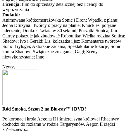
Licencja:
film do sprzedaży detalicznej bez licencji do
wypożyczania
Dodatki:
Animowana krótkometrażówka Sonic i Dron; Wpadki z planu;
Jedna Drużyna - twórcy o pracy na planie; Knuckles: potężne
uderzenie; Dookoła świata w 80 sekund; Początki Sonica; Jim
Carrey pokazuje jak zbudować Robotnika; Wielka rodzina Sonica;
Shadow; Ivo i Gerald; Lis, kolczatka i jeż; Komentarze twórców;
Sonic-Trylogia; Aktorskie zadania; Spektakularne lokacje; Sonic
kontra Shadow; Świąteczne zmagania; Gagi; Sceny
niewykorzystane; Inne
Newsy
Ród Smoka, Sezon 2 na Blu-ray™ i DVD!
Po koronacji króla Aegona II i śmierci syna królowej Rhaenyry
dochodzi do rozłamu w rodzie Targaryenów. Aegon II rządzi
z Żelaznego...