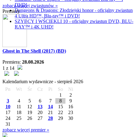
DVD!
zobacz więcej zwiastunów »
Dungeons & Dragons: Złodziejski honor - oficjalny zwiastun
Premiery
4 Ultra HD™, Blu-ray™ i DVD!
SZYBCY I WŚCIEKLI 10 - oficjalny zwiastun DVD, BLU-
RAY™ i 4K UHD!
Ghost in The Shell (2017) (BD)
Premiera:
28.08.2026
1 z 14
Kalendarium wydawnicze -
sierpień
2026
Pn
Wt
Śr
Cz
Pi
So
Ni
1
2
3
4
5
6
7
8
9
10
11
12
13
14
15
16
17
18
19
20
21
22
23
24
25
26
27
28
29
30
31
zobacz więcej premier »