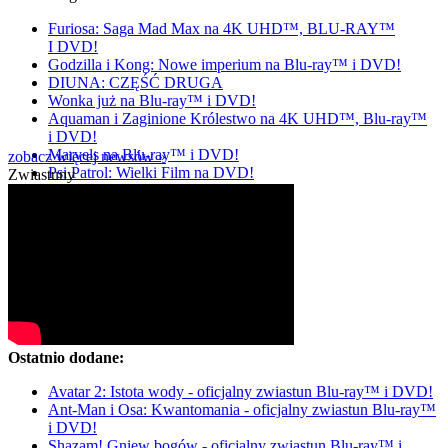
Furiosa: Saga Mad Max na 4K UHD™, BLU-RAY™
I DVD!
Godzilla i Kong: Nowe imperium na Blu-ray™ i DVD!
DIUNA: CZĘŚĆ DRUGA
Wonka już na Blu-ray™ i DVD!
Aquaman i Zaginione Królestwo na 4K UHD™, Blu-ray™
i DVD!
Marvels na Blu-ray™ i DVD!
zobacz więcej newsów »
Psi Patrol: Wielki Film na DVD!
Zwiastuny
Ostatnio dodane:
Avatar 2: Istota wody - oficjalny zwiastun Blu-ray™ i DVD!
Ant-Man i Osa: Kwantomania - oficjalny zwiastun Blu-ray™
i DVD!
Shazam! Gniew bogów - oficjalny zwiastun Blu-ray™ i