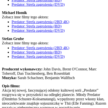
Predator: Strefa zagrożenia (BD)
Predator: Strefa zagrożenia (DVD)
Michael Homik
Zobacz inne filmy tego aktora:
Predator: Strefa zagrożenia (2BD 4K)
Predator: Strefa zagrożenia (BD)
Predator: Strefa zagrożenia (DVD)
Stefan Grube
Zobacz inne filmy tego aktora:
Predator: Strefa zagrożenia (2BD 4K)
Predator: Strefa zagrożenia (BD)
Predator: Strefa zagrożenia (DVD)
Producent wykonawczy:
John Davis, Brent O'Connor, Marc
Toberoff, Dan Trachtenberg, Ben Rosenblatt
Muzyka:
Sarah Schachner, Benjamin Wallfisch
Opis filmu:
Akcja tej nowej, fascynującej odsłony kultowej serii „Predator”
rozgrywa się w przyszłości na odległej planecie. Młody Predator
(Dimitrius Schuster-Koloamatangi), wypędzony przez własny klan,
nieoczekiwanie znajduje sojuszniczkę w Thii (Elle Fanning). Razem
ruszają w niebezpieczną wyprawę w poszukiwaniu