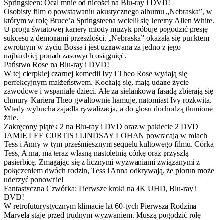
Springsteen: Ocal mnie od nicości na Blu-ray i DVD!
Osobisty film o powstawaniu akustycznego albumu „Nebraska”, w
którym w rolę Bruce’a Springsteena wcielił się Jeremy Allen White.
U progu światowej kariery młody muzyk próbuje pogodzić presję
sukcesu z demonami przeszłości. „Nebraska” okazała się punktem
zwrotnym w życiu Bossa i jest uznawana za jedno z jego
najbardziej ponadczasowych osiągnięć.
Państwo Rose na Blu-ray i DVD!
W tej cierpkiej czarnej komedii Ivy i Theo Rose wydają się
perfekcyjnym małżeństwem. Kochają się, mają udane życie
zawodowe i wspaniałe dzieci. Ale za sielankową fasadą zbierają się
chmury. Kariera Theo gwałtownie hamuje, natomiast Ivy rozkwita.
Wtedy wybucha zajadła rywalizacja, a do głosu dochodzą tłumione
żale.
Zakręcony piątek 2 na Blu-ray i DVD oraz w pakiecie 2 DVD
JAMIE LEE CURTIS i LINDSAY LOHAN powracają w rolach
Tess i Anny w tym prześmiesznym sequelu kultowego filmu. Córka
Tess, Anna, ma teraz własną nastoletnią córkę oraz przyszłą
pasierbicę. Zmagając się z licznymi wyzwaniami związanymi z
połączeniem dwóch rodzin, Tess i Anna odkrywają, że piorun może
uderzyć ponownie!
Fantastyczna Czwórka: Pierwsze kroki na 4K UHD, Blu-ray i
DVD!
W retrofuturystycznym klimacie lat 60-tych Pierwsza Rodzina
Marvela staje przed trudnym wyzwaniem. Muszą pogodzić rolę