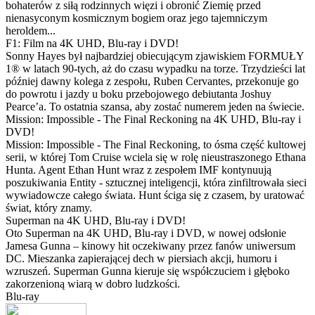
bohaterów z siłą rodzinnych więzi i obronić Ziemię przed
nienasyconym kosmicznym bogiem oraz jego tajemniczym
heroldem...
F1: Film na 4K UHD, Blu-ray i DVD!
Sonny Hayes był najbardziej obiecującym zjawiskiem FORMUŁY
1® w latach 90-tych, aż do czasu wypadku na torze. Trzydzieści lat
później dawny kolega z zespołu, Ruben Cervantes, przekonuje go
do powrotu i jazdy u boku przebojowego debiutanta Joshuy
Pearce’a. To ostatnia szansa, aby zostać numerem jeden na świecie.
Mission: Impossible - The Final Reckoning na 4K UHD, Blu-ray i
DVD!
Mission: Impossible - The Final Reckoning, to ósma część kultowej
serii, w której Tom Cruise wciela się w rolę nieustraszonego Ethana
Hunta. Agent Ethan Hunt wraz z zespołem IMF kontynuują
poszukiwania Entity - sztucznej inteligencji, która zinfiltrowała sieci
wywiadowcze całego świata. Hunt ściga się z czasem, by uratować
świat, który znamy.
Superman na 4K UHD, Blu-ray i DVD!
Oto Superman na 4K UHD, Blu-ray i DVD, w nowej odsłonie
Jamesa Gunna – kinowy hit oczekiwany przez fanów uniwersum
DC. Mieszanka zapierającej dech w piersiach akcji, humoru i
wzruszeń. Superman Gunna kieruje się współczuciem i głęboko
zakorzenioną wiarą w dobro ludzkości.
Blu-ray