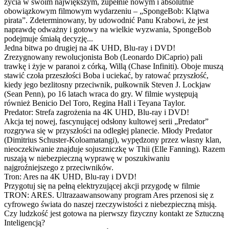
życia w swoim największym, zupełnie nowym i absolutnie
obowiązkowym filmowym wydarzeniu – „SpongeBob: Klątwa
pirata”. Zdeterminowany, by udowodnić Panu Krabowi, że jest
naprawdę odważny i gotowy na wielkie wyzwania, SpongeBob
podejmuje śmiałą decyzję...
Jedna bitwa po drugiej na 4K UHD, Blu-ray i DVD!
Zrezygnowany rewolucjonista Bob (Leonardo DiCaprio) pali
trawkę i żyje w paranoi z córką, Willą (Chase Infiniti). Oboje muszą
stawić czoła przeszłości Boba i uciekać, by ratować przyszłość,
kiedy jego bezlitosny przeciwnik, pułkownik Steven J. Lockjaw
(Sean Penn), po 16 latach wraca do gry. W filmie występują
również Benicio Del Toro, Regina Hall i Teyana Taylor.
Predator: Strefa zagrożenia na 4K UHD, Blu-ray i DVD!
Akcja tej nowej, fascynującej odsłony kultowej serii „Predator”
rozgrywa się w przyszłości na odległej planecie. Młody Predator
(Dimitrius Schuster-Koloamatangi), wypędzony przez własny klan,
nieoczekiwanie znajduje sojuszniczkę w Thii (Elle Fanning). Razem
ruszają w niebezpieczną wyprawę w poszukiwaniu
najgroźniejszego z przeciwników.
Tron: Ares na 4K UHD, Blu-ray i DVD!
Przygotuj się na pełną elektryzującej akcji przygodę w filmie
TRON: ARES. Ultrazaawansowany program Ares przenosi się z
cyfrowego świata do naszej rzeczywistości z niebezpieczną misją.
Czy ludzkość jest gotowa na pierwszy fizyczny kontakt ze Sztuczną
Inteligencją?