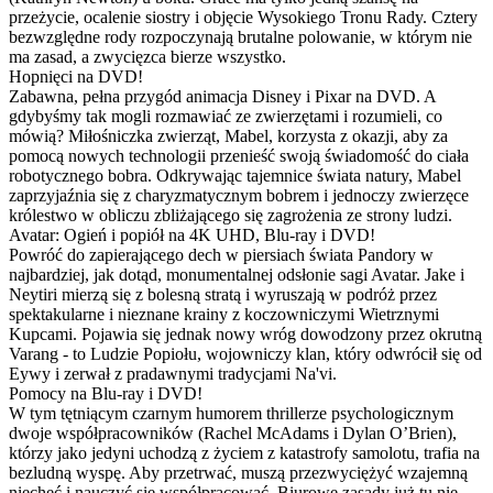
przeżycie, ocalenie siostry i objęcie Wysokiego Tronu Rady. Cztery
bezwzględne rody rozpoczynają brutalne polowanie, w którym nie
ma zasad, a zwycięzca bierze wszystko.
Hopnięci na DVD!
Zabawna, pełna przygód animacja Disney i Pixar na DVD. A
gdybyśmy tak mogli rozmawiać ze zwierzętami i rozumieli, co
mówią? Miłośniczka zwierząt, Mabel, korzysta z okazji, aby za
pomocą nowych technologii przenieść swoją świadomość do ciała
robotycznego bobra. Odkrywając tajemnice świata natury, Mabel
zaprzyjaźnia się z charyzmatycznym bobrem i jednoczy zwierzęce
królestwo w obliczu zbliżającego się zagrożenia ze strony ludzi.
Avatar: Ogień i popiół na 4K UHD, Blu-ray i DVD!
Powróć do zapierającego dech w piersiach świata Pandory w
najbardziej, jak dotąd, monumentalnej odsłonie sagi Avatar. Jake i
Neytiri mierzą się z bolesną stratą i wyruszają w podróż przez
spektakularne i nieznane krainy z koczowniczymi Wietrznymi
Kupcami. Pojawia się jednak nowy wróg dowodzony przez okrutną
Varang - to Ludzie Popiołu, wojowniczy klan, który odwrócił się od
Eywy i zerwał z pradawnymi tradycjami Na'vi.
Pomocy na Blu-ray i DVD!
W tym tętniącym czarnym humorem thrillerze psychologicznym
dwoje współpracowników (Rachel McAdams i Dylan O’Brien),
którzy jako jedyni uchodzą z życiem z katastrofy samolotu, trafia na
bezludną wyspę. Aby przetrwać, muszą przezwyciężyć wzajemną
niechęć i nauczyć się współpracować. Biurowe zasady już tu nie