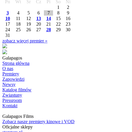
Pn
Wt
Śr
Cz
Pi
So
Ni
1
2
3
4
5
6
7
8
9
10
11
12
13
14
15
16
17
18
19
20
21
22
23
24
25
26
27
28
29
30
31
zobacz więcej premier »
Galapagos
Strona główna
O nas
Premiery
Zapowiedzi
Newsy
Katalog filmów
Zwiastuny
Pressroom
Kontakt
Galapagos Films
Zobacz nasze premiery kinowe i VOD
Oficjalne sklepy