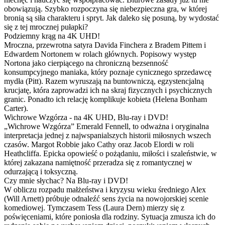
obowiązują. Szybko rozpoczyna się niebezpieczna gra, w której
bronią są siła charakteru i spryt. Jak daleko się posuną, by wydostać
się z tej mrocznej pułapki?
Podziemny krąg na 4K UHD!
Mroczna, przewrotna satyra Davida Finchera z Bradem Pittem i
Edwardem Nortonem w rolach głównych. Popisowy występ
Nortona jako cierpiącego na chroniczną bezsenność
konsumpcyjnego maniaka, który poznaje cynicznego sprzedawcę
mydła (Pitt). Razem wyruszają na buntowniczą, egzystencjalną
krucjatę, która zaprowadzi ich na skraj fizycznych i psychicznych
granic. Ponadto ich relację komplikuje kobieta (Helena Bonham
Carter).
Wichrowe Wzgórza - na 4K UHD, Blu-ray i DVD!
„Wichrowe Wzgórza” Emerald Fennell, to odważna i oryginalna
interpretacja jednej z najwspanialszych historii miłosnych wszech
czasów. Margot Robbie jako Cathy oraz Jacob Elordi w roli
Heathcliffa. Epicka opowieść o pożądaniu, miłości i szaleństwie, w
której zakazana namiętność przeradza się z romantycznej w
odurzającą i toksyczną.
Czy mnie słychac? Na Blu-ray i DVD!
W obliczu rozpadu małżeństwa i kryzysu wieku średniego Alex
(Will Arnett) próbuje odnaleźć sens życia na nowojorskiej scenie
komediowej. Tymczasem Tess (Laura Dern) mierzy się z
poświęceniami, które poniosła dla rodziny. Sytuacja zmusza ich do