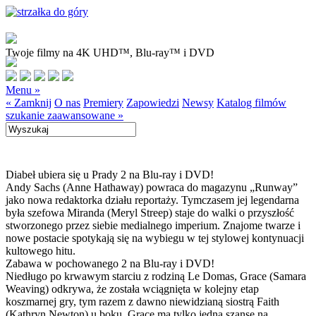
Twoje filmy na 4K UHD™, Blu-ray™ i DVD
Menu »
« Zamknij
O nas
Premiery
Zapowiedzi
Newsy
Katalog filmów
szukanie zaawansowane »
Diabeł ubiera się u Prady 2 na Blu-ray i DVD!
Andy Sachs (Anne Hathaway) powraca do magazynu „Runway”
jako nowa redaktorka działu reportaży. Tymczasem jej legendarna
była szefowa Miranda (Meryl Streep) staje do walki o przyszłość
stworzonego przez siebie medialnego imperium. Znajome twarze i
nowe postacie spotykają się na wybiegu w tej stylowej kontynuacji
kultowego hitu.
Zabawa w pochowanego 2 na Blu-ray i DVD!
Niedługo po krwawym starciu z rodziną Le Domas, Grace (Samara
Weaving) odkrywa, że została wciągnięta w kolejny etap
koszmarnej gry, tym razem z dawno niewidzianą siostrą Faith
(Kathryn Newton) u boku. Grace ma tylko jedną szansę na