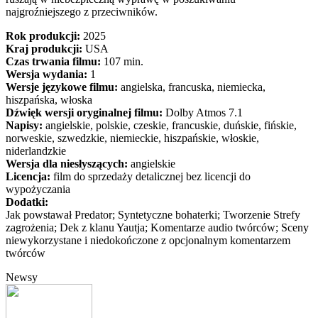
najgroźniejszego z przeciwników.
Rok produkcji:
2025
Kraj produkcji:
USA
Czas trwania filmu:
107 min.
Wersja wydania:
1
Wersje językowe filmu:
angielska, francuska, niemiecka,
hiszpańska, włoska
Dźwięk wersji oryginalnej filmu:
Dolby Atmos 7.1
Napisy:
angielskie, polskie, czeskie, francuskie, duńskie, fińskie,
norweskie, szwedzkie, niemieckie, hiszpańskie, włoskie,
niderlandzkie
Wersja dla niesłyszących:
angielskie
Licencja:
film do sprzedaży detalicznej bez licencji do
wypożyczania
Dodatki:
Jak powstawał Predator; Syntetyczne bohaterki; Tworzenie Strefy
zagrożenia; Dek z klanu Yautja; Komentarze audio twórców; Sceny
niewykorzystane i niedokończone z opcjonalnym komentarzem
twórców
Newsy