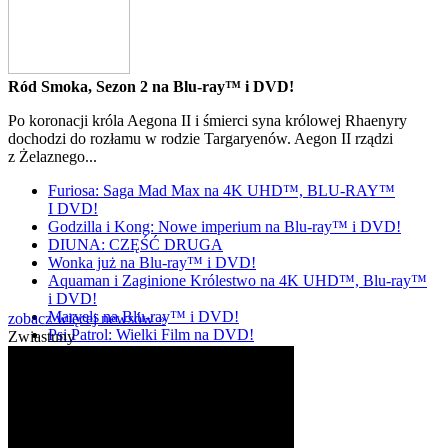
Ród Smoka, Sezon 2 na Blu-ray™ i DVD!
Po koronacji króla Aegona II i śmierci syna królowej Rhaenyry
dochodzi do rozłamu w rodzie Targaryenów. Aegon II rządzi
z Żelaznego...
Furiosa: Saga Mad Max na 4K UHD™, BLU-RAY™
I DVD!
Godzilla i Kong: Nowe imperium na Blu-ray™ i DVD!
DIUNA: CZĘŚĆ DRUGA
Wonka już na Blu-ray™ i DVD!
Aquaman i Zaginione Królestwo na 4K UHD™, Blu-ray™
i DVD!
Marvels na Blu-ray™ i DVD!
zobacz więcej newsów »
Psi Patrol: Wielki Film na DVD!
Zwiastuny