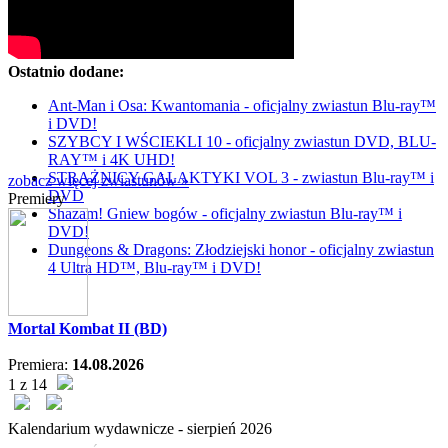
Ostatnio dodane:
Ant-Man i Osa: Kwantomania - oficjalny zwiastun Blu-ray™
i DVD!
SZYBCY I WŚCIEKLI 10 - oficjalny zwiastun DVD, BLU-
RAY™ i 4K UHD!
STRAŻNICY GALAKTYKI VOL 3 - zwiastun Blu-ray™ i
zobacz więcej zwiastunów »
DVD
Premiery
Shazam! Gniew bogów - oficjalny zwiastun Blu-ray™ i
DVD!
Dungeons & Dragons: Złodziejski honor - oficjalny zwiastun
4 Ultra HD™, Blu-ray™ i DVD!
Mortal Kombat II (BD)
Premiera:
14.08.2026
1 z 14
Kalendarium wydawnicze -
sierpień
2026