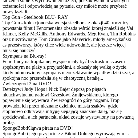
radzenia sobie z wychowaniem dzieci, poszukiwaniem własnych
tożsamości i odpowiedzią na pytanie, czy miłość może przybrać
nowy kształt.
Top Gun - Steelbook BLU- RAY
Top Gun - kolekcjonerska wersja steelbook z okazji 40. rocznicy
powstania filmu! Fenomenalna obsada wśród której znaleźli się Val
Kilmer, Kelly McGillis, Anthony Edwards, Meg Ryan, Tim Robbins
oraz niezrównany Tom Cruise jako Maverick, młody amerykański
as przestworzy, który chce wiele udowodnić, ale jeszcze więcej
musi się nauczyć.
Szympans na Blu-ray!
Ferie Lucy na tropikalnej wyspie miały być beztroskim czasem
spędzonym na plaży z przyjaciółmi, a okazały się walką o życie,
kiedy udomowiony szympans nieoczekiwanie wpadł w dziki szał, a
spokojna noc przerodziła się w chaotyczną batalię...
Zwierzogród 2 na DVD!
Detektywi Judy Hops i Nick Bajer depczą po piętach
nieuchwytnemu gadowi Grzesiowi Żmijewskiemu, którego
pojawienie się wywraca Zwierzogród do góry nogami. Trop
prowadzi ich przez nieznane dzielnice miasta ssaków, gdzie
stopniowo odkrywają intrygę sięgającą znacznie dalej, niż się
spodziewali, a ich partnerski układ zostaje wystawiony na poważną
próbę.
SpongeBob:Klątwa pirata na DVD!
SpongeBob i jego przyjaciele z Bikini Dolnego wyruszają w rejs