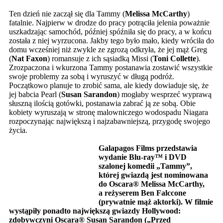
Ten dzień nie zaczął się dla Tammy (
Melissa McCarthy
)
fatalnie. Najpierw w drodze do pracy potrąciła jelenia poważnie
uszkadzając samochód, później spóźniła się do pracy, a w końcu
została z niej wyrzucona. Jakby tego było mało, kiedy wróciła do
domu wcześniej niż zwykle ze zgrozą odkryła, że jej mąż Greg
(
Nat Faxon
) romansuje z ich sąsiadką Missi (
Toni Collette
).
Zrozpaczona i wkurzona Tammy postanawia zostawić wszystkie
swoje problemy za sobą i wyruszyć w długą podróż.
Początkowo planuje to zrobić sama, ale kiedy dowiaduje się, że
jej babcia Pearl (
Susan Sarandon
) mogłaby wesprzeć wyprawą
słuszną ilością gotówki, postanawia zabrać ją ze sobą. Obie
kobiety wyruszają w stronę malowniczego wodospadu Niagara
rozpoczynając największą i najzabawniejszą, przygodę swojego
życia.
Galapagos Films przedstawia
wydanie Blu-ray™ i DVD
szalonej komedii „Tammy”,
której gwiazdą jest nominowana
do Oscara
® Melissa McCarthy,
a reżyserem Ben Falccone
(prywatnie mąż aktorki). W filmie
wystąpiły ponadto największą gwiazdy Hollywood:
zdobywczyni Oscara
® Susan Sarandon („Przed