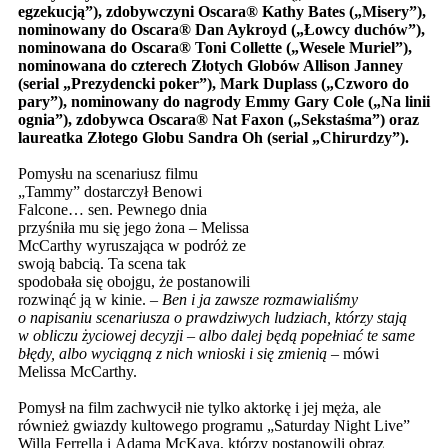
egzekucją”), zdobywczyni Oscara
® Kathy Bates („Misery”),
nominowany do Oscara
® Dan Aykroyd („Łowcy duchów”),
nominowana do Oscara
® Toni Collette („Wesele Muriel”),
nominowana do czterech Złotych Globów Allison Janney
(serial „Prezydencki poker”), Mark Duplass („Czworo do
pary”), nominowany do nagrody Emmy Gary Cole („Na linii
ognia”), zdobywca Oscara
® Nat Faxon („Sekstaśma”) oraz
laureatka Złotego Globu Sandra Oh (serial „Chirurdzy”).
Pomysłu na scenariusz filmu
„Tammy” dostarczył Benowi
Falcone… sen. Pewnego dnia
przyśniła mu się jego żona – Melissa
McCarthy wyruszająca w podróż ze
swoją babcią. Ta scena tak
spodobała się obojgu, że postanowili
rozwinąć ją w kinie. –
Ben i ja zawsze rozmawialiśmy
o napisaniu scenariusza o prawdziwych ludziach, którzy stają
w obliczu życiowej decyzji – albo dalej będą popełniać te same
błędy, albo wyciągną z nich wnioski i się zmienią
– mówi
Melissa McCarthy.
Pomysł na film zachwycił nie tylko aktorkę i jej męża, ale
również gwiazdy kultowego programu „Saturday Night Live”
Willa Ferrella i Adama McKaya, którzy postanowili obraz