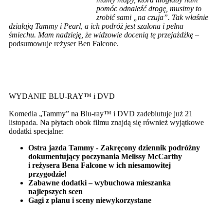
pomóc odnaleźć drogę, musimy to
zrobić sami „na czuja”. Tak właśnie
działają Tammy i Pearl, a ich podróż jest szalona i pełna
śmiechu. Mam nadzieję, że widzowie docenią tę przejażdżkę
–
podsumowuje reżyser Ben Falcone.
WYDANIE BLU-RAY™ i DVD
Komedia „Tammy” na Blu-ray™ i DVD zadebiutuje już 21
listopada. Na płytach obok filmu znajdą się również wyjątkowe
dodatki specjalne:
Ostra jazda Tammy -
Zakręcony dziennik podróżny
dokumentujący poczynania Melissy McCarthy
i reżysera Bena Falcone w ich niesamowitej
przygodzie!
Zabawne dodatki – wybuchowa mieszanka
najlepszych scen
Gagi z planu i sceny niewykorzystane