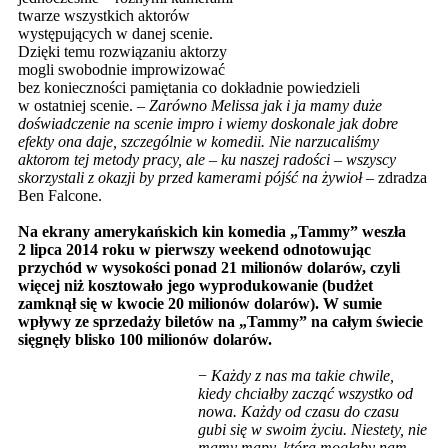
twarze wszystkich aktorów
występujących w danej scenie.
Dzięki temu rozwiązaniu aktorzy
mogli swobodnie improwizować
bez konieczności pamiętania co dokładnie powiedzieli
w ostatniej scenie. –
Zarówno Melissa jak i ja mamy duże
doświadczenie na scenie impro i wiemy doskonale jak dobre
efekty ona daje, szczególnie w komedii. Nie narzucaliśmy
aktorom tej metody pracy, ale – ku naszej radości – wszyscy
skorzystali z okazji by przed kamerami pójść na żywioł
– zdradza
Ben Falcone.
Na ekrany amerykańskich kin komedia „Tammy” weszła
2 lipca 2014 roku w pierwszy weekend odnotowując
przychód w wysokości ponad 21 milionów dolarów, czyli
więcej niż kosztowało jego wyprodukowanie (budżet
zamknął się w kwocie 20 milionów dolarów). W sumie
wpływy ze sprzedaży biletów na „Tammy” na całym świecie
sięgnęły blisko 100 milionów dolarów.
−
Każdy z nas ma takie chwile,
kiedy chciałby zacząć wszystko od
nowa. Każdy od czasu do czasu
gubi się w swoim życiu. Niestety, nie
mamy mapy, która mogłaby nam