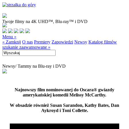
Twoje filmy na 4K UHD™, Blu-ray™ i DVD
Menu »
« Zamknij
O nas
Premiery
Zapowiedzi
Newsy
Katalog filmów
szukanie zaawansowane »
Newsy
/ Tammy na Blu-ray i DVD
Najnowszy film nominowanej do Oscara® gwiazdy
amerykańskiej komedii Melissy McCarthy.
W obsadzie również Susan Sarandon, Kathy Bates, Dan
Aykroyd i Toni Collette.