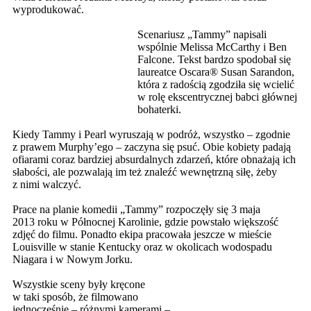
wyprodukować.
Scenariusz „Tammy” napisali
wspólnie Melissa McCarthy i Ben
Falcone. Tekst bardzo spodobał się
laureatce Oscara® Susan Sarandon,
która z radością zgodziła się wcielić
w rolę ekscentrycznej babci głównej
bohaterki.
Kiedy Tammy i Pearl wyruszają w podróż, wszystko – zgodnie
z prawem Murphy’ego – zaczyna się psuć. Obie kobiety padają
ofiarami coraz bardziej absurdalnych zdarzeń, które obnażają ich
słabości, ale pozwalają im też znaleźć wewnętrzną siłę, żeby
z nimi walczyć.
Prace na planie komedii „Tammy” rozpoczęły się 3 maja
2013 roku w Północnej Karolinie, gdzie powstało większość
zdjęć do filmu. Ponadto ekipa pracowała jeszcze w mieście
Louisville w stanie Kentucky oraz w okolicach wodospadu
Niagara i w Nowym Jorku.
Wszystkie sceny były kręcone
w taki sposób, że filmowano
jednocześnie – różnymi kamerami –