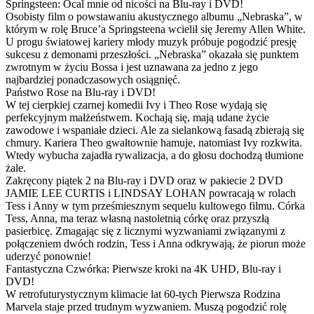
Springsteen: Ocal mnie od nicości na Blu-ray i DVD!
Osobisty film o powstawaniu akustycznego albumu „Nebraska”, w
którym w rolę Bruce’a Springsteena wcielił się Jeremy Allen White.
U progu światowej kariery młody muzyk próbuje pogodzić presję
sukcesu z demonami przeszłości. „Nebraska” okazała się punktem
zwrotnym w życiu Bossa i jest uznawana za jedno z jego
najbardziej ponadczasowych osiągnięć.
Państwo Rose na Blu-ray i DVD!
W tej cierpkiej czarnej komedii Ivy i Theo Rose wydają się
perfekcyjnym małżeństwem. Kochają się, mają udane życie
zawodowe i wspaniałe dzieci. Ale za sielankową fasadą zbierają się
chmury. Kariera Theo gwałtownie hamuje, natomiast Ivy rozkwita.
Wtedy wybucha zajadła rywalizacja, a do głosu dochodzą tłumione
żale.
Zakręcony piątek 2 na Blu-ray i DVD oraz w pakiecie 2 DVD
JAMIE LEE CURTIS i LINDSAY LOHAN powracają w rolach
Tess i Anny w tym prześmiesznym sequelu kultowego filmu. Córka
Tess, Anna, ma teraz własną nastoletnią córkę oraz przyszłą
pasierbicę. Zmagając się z licznymi wyzwaniami związanymi z
połączeniem dwóch rodzin, Tess i Anna odkrywają, że piorun może
uderzyć ponownie!
Fantastyczna Czwórka: Pierwsze kroki na 4K UHD, Blu-ray i
DVD!
W retrofuturystycznym klimacie lat 60-tych Pierwsza Rodzina
Marvela staje przed trudnym wyzwaniem. Muszą pogodzić rolę