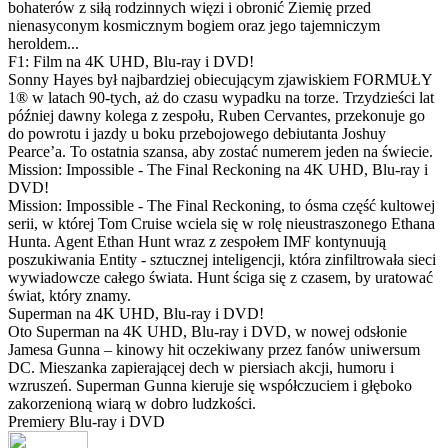
bohaterów z siłą rodzinnych więzi i obronić Ziemię przed
nienasyconym kosmicznym bogiem oraz jego tajemniczym
heroldem...
F1: Film na 4K UHD, Blu-ray i DVD!
Sonny Hayes był najbardziej obiecującym zjawiskiem FORMUŁY
1® w latach 90-tych, aż do czasu wypadku na torze. Trzydzieści lat
później dawny kolega z zespołu, Ruben Cervantes, przekonuje go
do powrotu i jazdy u boku przebojowego debiutanta Joshuy
Pearce’a. To ostatnia szansa, aby zostać numerem jeden na świecie.
Mission: Impossible - The Final Reckoning na 4K UHD, Blu-ray i
DVD!
Mission: Impossible - The Final Reckoning, to ósma część kultowej
serii, w której Tom Cruise wciela się w rolę nieustraszonego Ethana
Hunta. Agent Ethan Hunt wraz z zespołem IMF kontynuują
poszukiwania Entity - sztucznej inteligencji, która zinfiltrowała sieci
wywiadowcze całego świata. Hunt ściga się z czasem, by uratować
świat, który znamy.
Superman na 4K UHD, Blu-ray i DVD!
Oto Superman na 4K UHD, Blu-ray i DVD, w nowej odsłonie
Jamesa Gunna – kinowy hit oczekiwany przez fanów uniwersum
DC. Mieszanka zapierającej dech w piersiach akcji, humoru i
wzruszeń. Superman Gunna kieruje się współczuciem i głęboko
zakorzenioną wiarą w dobro ludzkości.
Premiery Blu-ray i DVD