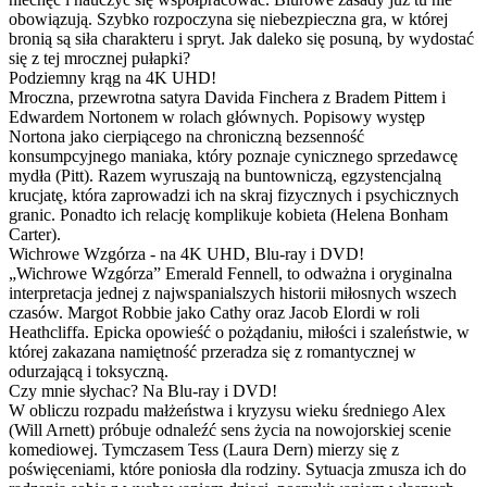
obowiązują. Szybko rozpoczyna się niebezpieczna gra, w której
bronią są siła charakteru i spryt. Jak daleko się posuną, by wydostać
się z tej mrocznej pułapki?
Podziemny krąg na 4K UHD!
Mroczna, przewrotna satyra Davida Finchera z Bradem Pittem i
Edwardem Nortonem w rolach głównych. Popisowy występ
Nortona jako cierpiącego na chroniczną bezsenność
konsumpcyjnego maniaka, który poznaje cynicznego sprzedawcę
mydła (Pitt). Razem wyruszają na buntowniczą, egzystencjalną
krucjatę, która zaprowadzi ich na skraj fizycznych i psychicznych
granic. Ponadto ich relację komplikuje kobieta (Helena Bonham
Carter).
Wichrowe Wzgórza - na 4K UHD, Blu-ray i DVD!
„Wichrowe Wzgórza” Emerald Fennell, to odważna i oryginalna
interpretacja jednej z najwspanialszych historii miłosnych wszech
czasów. Margot Robbie jako Cathy oraz Jacob Elordi w roli
Heathcliffa. Epicka opowieść o pożądaniu, miłości i szaleństwie, w
której zakazana namiętność przeradza się z romantycznej w
odurzającą i toksyczną.
Czy mnie słychac? Na Blu-ray i DVD!
W obliczu rozpadu małżeństwa i kryzysu wieku średniego Alex
(Will Arnett) próbuje odnaleźć sens życia na nowojorskiej scenie
komediowej. Tymczasem Tess (Laura Dern) mierzy się z
poświęceniami, które poniosła dla rodziny. Sytuacja zmusza ich do