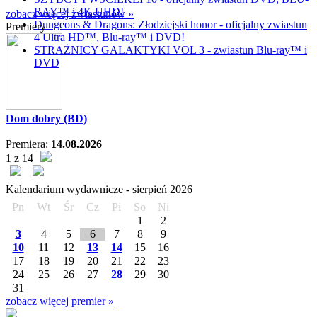
RAY™ i 4K UHD!
zobacz więcej zwiastunów »
Dungeons & Dragons: Złodziejski honor - oficjalny zwiastun
Premiery
4 Ultra HD™, Blu-ray™ i DVD!
STRAŻNICY GALAKTYKI VOL 3 - zwiastun Blu-ray™ i
DVD
Dom dobry (BD)
Premiera:
14.08.2026
1 z 14
Kalendarium wydawnicze -
sierpień
2026
Pn
Wt
Śr
Cz
Pi
So
Ni
1
2
3
4
5
6
7
8
9
10
11
12
13
14
15
16
17
18
19
20
21
22
23
24
25
26
27
28
29
30
31
zobacz więcej premier »