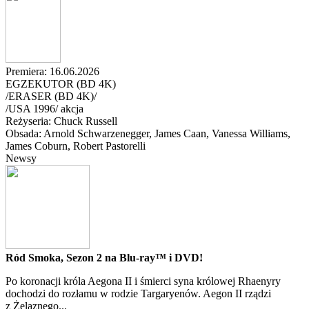
Premiera: 16.06.2026
EGZEKUTOR (BD 4K)
/ERASER (BD 4K)/
/
USA
1996
/
akcja
Reżyseria: Chuck Russell
Obsada: Arnold Schwarzenegger
, James Caan
, Vanessa Williams
,
James Coburn
, Robert Pastorelli
Newsy
Ród Smoka, Sezon 2 na Blu-ray™ i DVD!
Po koronacji króla Aegona II i śmierci syna królowej Rhaenyry
dochodzi do rozłamu w rodzie Targaryenów. Aegon II rządzi
z Żelaznego...