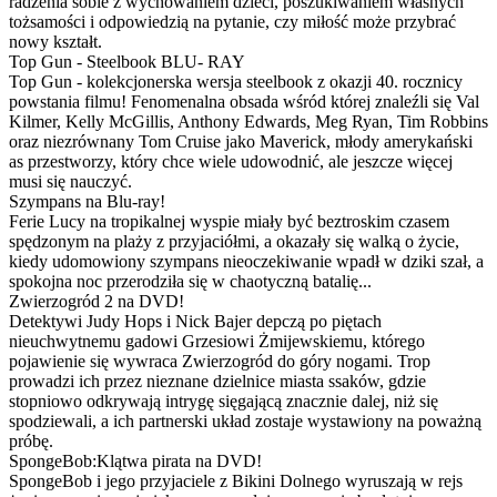
radzenia sobie z wychowaniem dzieci, poszukiwaniem własnych
tożsamości i odpowiedzią na pytanie, czy miłość może przybrać
nowy kształt.
Top Gun - Steelbook BLU- RAY
Top Gun - kolekcjonerska wersja steelbook z okazji 40. rocznicy
powstania filmu! Fenomenalna obsada wśród której znaleźli się Val
Kilmer, Kelly McGillis, Anthony Edwards, Meg Ryan, Tim Robbins
oraz niezrównany Tom Cruise jako Maverick, młody amerykański
as przestworzy, który chce wiele udowodnić, ale jeszcze więcej
musi się nauczyć.
Szympans na Blu-ray!
Ferie Lucy na tropikalnej wyspie miały być beztroskim czasem
spędzonym na plaży z przyjaciółmi, a okazały się walką o życie,
kiedy udomowiony szympans nieoczekiwanie wpadł w dziki szał, a
spokojna noc przerodziła się w chaotyczną batalię...
Zwierzogród 2 na DVD!
Detektywi Judy Hops i Nick Bajer depczą po piętach
nieuchwytnemu gadowi Grzesiowi Żmijewskiemu, którego
pojawienie się wywraca Zwierzogród do góry nogami. Trop
prowadzi ich przez nieznane dzielnice miasta ssaków, gdzie
stopniowo odkrywają intrygę sięgającą znacznie dalej, niż się
spodziewali, a ich partnerski układ zostaje wystawiony na poważną
próbę.
SpongeBob:Klątwa pirata na DVD!
SpongeBob i jego przyjaciele z Bikini Dolnego wyruszają w rejs