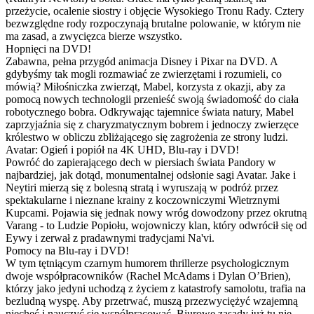
przeżycie, ocalenie siostry i objęcie Wysokiego Tronu Rady. Cztery
bezwzględne rody rozpoczynają brutalne polowanie, w którym nie
ma zasad, a zwycięzca bierze wszystko.
Hopnięci na DVD!
Zabawna, pełna przygód animacja Disney i Pixar na DVD. A
gdybyśmy tak mogli rozmawiać ze zwierzętami i rozumieli, co
mówią? Miłośniczka zwierząt, Mabel, korzysta z okazji, aby za
pomocą nowych technologii przenieść swoją świadomość do ciała
robotycznego bobra. Odkrywając tajemnice świata natury, Mabel
zaprzyjaźnia się z charyzmatycznym bobrem i jednoczy zwierzęce
królestwo w obliczu zbliżającego się zagrożenia ze strony ludzi.
Avatar: Ogień i popiół na 4K UHD, Blu-ray i DVD!
Powróć do zapierającego dech w piersiach świata Pandory w
najbardziej, jak dotąd, monumentalnej odsłonie sagi Avatar. Jake i
Neytiri mierzą się z bolesną stratą i wyruszają w podróż przez
spektakularne i nieznane krainy z koczowniczymi Wietrznymi
Kupcami. Pojawia się jednak nowy wróg dowodzony przez okrutną
Varang - to Ludzie Popiołu, wojowniczy klan, który odwrócił się od
Eywy i zerwał z pradawnymi tradycjami Na'vi.
Pomocy na Blu-ray i DVD!
W tym tętniącym czarnym humorem thrillerze psychologicznym
dwoje współpracowników (Rachel McAdams i Dylan O’Brien),
którzy jako jedyni uchodzą z życiem z katastrofy samolotu, trafia na
bezludną wyspę. Aby przetrwać, muszą przezwyciężyć wzajemną
niechęć i nauczyć się współpracować. Biurowe zasady już tu nie