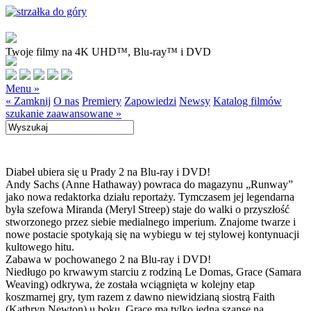
Twoje filmy na 4K UHD™, Blu-ray™ i DVD
Menu »
« Zamknij
O nas
Premiery
Zapowiedzi
Newsy
Katalog filmów
szukanie zaawansowane »
Diabeł ubiera się u Prady 2 na Blu-ray i DVD!
Andy Sachs (Anne Hathaway) powraca do magazynu „Runway”
jako nowa redaktorka działu reportaży. Tymczasem jej legendarna
była szefowa Miranda (Meryl Streep) staje do walki o przyszłość
stworzonego przez siebie medialnego imperium. Znajome twarze i
nowe postacie spotykają się na wybiegu w tej stylowej kontynuacji
kultowego hitu.
Zabawa w pochowanego 2 na Blu-ray i DVD!
Niedługo po krwawym starciu z rodziną Le Domas, Grace (Samara
Weaving) odkrywa, że została wciągnięta w kolejny etap
koszmarnej gry, tym razem z dawno niewidzianą siostrą Faith
(Kathryn Newton) u boku. Grace ma tylko jedną szansę na