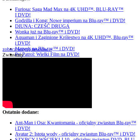
Furiosa: Saga Mad Max na 4K UHD™, BLU-RAY™
I DVD!
Godzilla i Kong: Nowe imperium na Blu-ray™ i DVD!
DIUNA: CZĘŚĆ DRUGA
Wonka już na Blu-ray™ i DVD!
Aquaman i Zaginione Królestwo na 4K UHD™, Blu-ray™
i DVD!
Marvels na Blu-ray™ i DVD!
zobacz więcej newsów »
Psi Patrol: Wielki Film na DVD!
Zwiastuny
Ostatnio dodane:
Ant-Man i Osa: Kwantomania - oficjalny zwiastun Blu-ray™
i DVD!
Avatar 2: Istota wody - oficjalny zwiastun Blu-ray™ i DVD!
SZYBCY I WŚCIEKLI 10 - oficjalny zwiastun DVD, BLU-