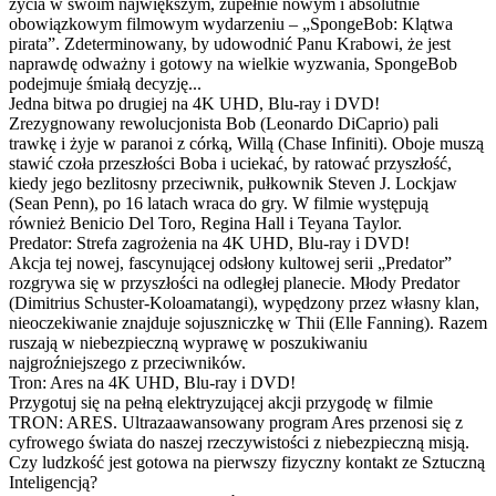
życia w swoim największym, zupełnie nowym i absolutnie
obowiązkowym filmowym wydarzeniu – „SpongeBob: Klątwa
pirata”. Zdeterminowany, by udowodnić Panu Krabowi, że jest
naprawdę odważny i gotowy na wielkie wyzwania, SpongeBob
podejmuje śmiałą decyzję...
Jedna bitwa po drugiej na 4K UHD, Blu-ray i DVD!
Zrezygnowany rewolucjonista Bob (Leonardo DiCaprio) pali
trawkę i żyje w paranoi z córką, Willą (Chase Infiniti). Oboje muszą
stawić czoła przeszłości Boba i uciekać, by ratować przyszłość,
kiedy jego bezlitosny przeciwnik, pułkownik Steven J. Lockjaw
(Sean Penn), po 16 latach wraca do gry. W filmie występują
również Benicio Del Toro, Regina Hall i Teyana Taylor.
Predator: Strefa zagrożenia na 4K UHD, Blu-ray i DVD!
Akcja tej nowej, fascynującej odsłony kultowej serii „Predator”
rozgrywa się w przyszłości na odległej planecie. Młody Predator
(Dimitrius Schuster-Koloamatangi), wypędzony przez własny klan,
nieoczekiwanie znajduje sojuszniczkę w Thii (Elle Fanning). Razem
ruszają w niebezpieczną wyprawę w poszukiwaniu
najgroźniejszego z przeciwników.
Tron: Ares na 4K UHD, Blu-ray i DVD!
Przygotuj się na pełną elektryzującej akcji przygodę w filmie
TRON: ARES. Ultrazaawansowany program Ares przenosi się z
cyfrowego świata do naszej rzeczywistości z niebezpieczną misją.
Czy ludzkość jest gotowa na pierwszy fizyczny kontakt ze Sztuczną
Inteligencją?