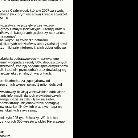
, Andrea Calderwood, która w 2007 za swoją
zkocji” (w którym oscarową kreację stworzył
BAFTA.
ntuzjastycznie przyjęty przez widzów
nagrody Emmy® (telewizyjne Oscary) oraz 8
stiżowych kategoriach „najlepszy scenariusz
iniserialu”.
zas wojny” są żołnierze batalionu
 elitarnych oddziałów w amerykańskiej armii.
ym ilorazie inteligencji, a ich dobór odbywa
szkolenia podstawowego – nazywanego
ziemi” – odpada z reguły 80% dopuszczonych
 przetrwać, zostają poddani specjalistycznemu
lki i techniki przesłuchań oraz dowiadują się
jbardziej ekstremalnych warunkach.
rmii uchodzą za „specjalistów od
go z nich wynosi ponad 1 milion dolarów!
zwiadowcy działają w niewielkich oddziałach,
anie informacji i danych wywiadowczych.
roga, gdzie są zdani tylko na siebie.
administracją, niejednokrotnie pomagają
w oraz konfliktów. Ich praca wymaga nie
nież lokalnych zwyczajów.
tniczyło 225 tys. żołnierzy. Wśród nich
, z których 350 weszło w skład Pierwszego
ll:
olskimi