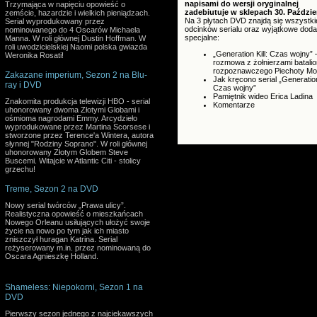
napisami do wersji oryginalnej
Trzymająca w napięciu opowieść o
zadebiutuje w sklepach 30. Paździe
zemście, hazardzie i wielkich pieniądzach.
Na 3 płytach DVD znajdą się wszystki
Serial wyprodukowany przez
odcinków serialu oraz wyjątkowe doda
nominowanego do 4 Oscarów Michaela
specjalne:
Manna. W roli głównej Dustin Hoffman. W
roli uwodzicielskiej Naomi polska gwiazda
„Generation Kill: Czas wojny” 
Weronika Rosati!
rozmowa z żołnierzami batali
rozpoznawczego Piechoty Mor
Zakazane imperium, Sezon 2 na Blu-
Jak kręcono serial „Generation 
ray i DVD
Czas wojny”
Pamiętnik wideo Erica Ladina
Znakomita produkcja telewizji HBO - serial
Komentarze
uhonorowany dwoma Złotymi Globami i
ośmioma nagrodami Emmy. Arcydzieło
wyprodukowane przez Martina Scorsese i
stworzone przez Terence'a Wintera, autora
słynnej "Rodziny Soprano". W roli głównej
uhonorowany Złotym Globem Steve
Buscemi. Witajcie w Atlantic Citi - stolicy
grzechu!
Treme, Sezon 2 na DVD
Nowy serial twórców „Prawa ulicy”.
Realistyczna opowieść o mieszkańcach
Nowego Orleanu usiłujących ułożyć swoje
życie na nowo po tym jak ich miasto
zniszczył huragan Katrina. Serial
reżyserowany m.in. przez nominowaną do
Oscara Agnieszkę Holland.
Shameless: Niepokorni, Sezon 1 na
DVD
Pierwszy sezon jednego z najciekawszych