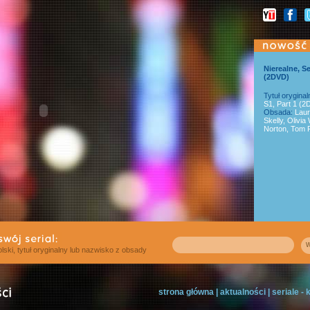
Nierealne, S
(2DVD)
Tytuł oryginal
S1, Part 1 (
Obsada:
Laur
Skelly, Olivia
Norton, Tom R
w
polski, tytuł oryginalny lub nazwisko z obsady
strona główna
|
aktualności
|
seriale -