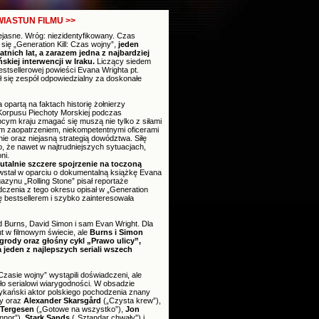
IASTUN FILMU >>
ejasne. Wróg: niezidentyfikowany. Czas
ię „Generation Kill: Czas wojny”,
jeden
atnich lat, a zarazem jedna z najbardziej
kiej interwencji w Iraku.
Liczący siedem
stsellerowej powieści Evana Wrighta pt.
djął się zespół odpowiedzialny za doskonałe
 opartą na faktach historię żołnierzy
Korpusu Piechoty Morskiej podczas
cym kraju zmagać się muszą nie tylko z siłami
m zaopatrzeniem, niekompetentnymi oficerami
ie oraz niejasną strategią dowództwa. Siłę
o, że nawet w najtrudniejszych sytuacjach,
ni.
rutalnie szczere spojrzenie na toczoną
wstał w oparciu o dokumentalną książkę Evana
azynu „Rolling Stone” pisał reportaże
dczenia z tego okresu opisał w „Generation
się bestsellerem i szybko zainteresowała
Ed Burns, David Simon i sam Evan Wright. Dla
ut w filmowym świecie, ale
Burns i Simon
grody oraz głośny cykl „Prawo ulicy”,
jeden z najlepszych seriali wszech
Czasie wojny” wystąpili doświadczeni, ale
ało serialowi wiarygodności. W obsadzie
ykański aktor polskiego pochodzenia znany
dy oraz
Alexander Skarsgård
(„Czysta krew”),
 Tergesen
(„Gotowe na wszystko”),
Jon
nnor”),
Stark Sands
(„Sztandar chwały”) i