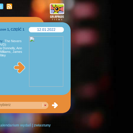
ezon 1, CZĘŚĆ 1
12.01.2022
ny:
The Nevers
2DVD)
a Donnelly, Ann
 Williams, James
iley
ybierz
 kalendarium wydań
|
zwiastuny