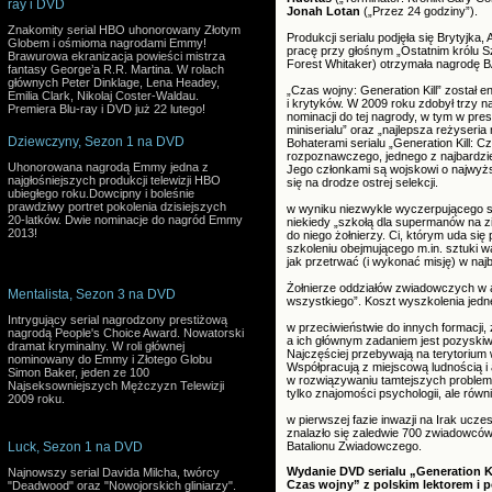
ray i DVD
Jonah Lotan
(„Przez 24 godziny”).
Znakomity serial HBO uhonorowany Złotym
Produkcji serialu podjęła się Brytyjka
Globem i ośmioma nagrodami Emmy!
pracę przy głośnym „Ostatnim królu S
Brawurowa ekranizacja powieści mistrza
Forest Whitaker) otrzymała nagrodę 
fantasy George’a R.R. Martina. W rolach
głównych Peter Dinklage, Lena Headey,
„Czas wojny: Generation Kill” został e
Emilia Clark, Nikolaj Coster-Waldau.
i krytyków. W 2009 roku zdobył trzy 
Premiera Blu-ray i DVD już 22 lutego!
nominacji do tej nagrody, w tym w pre
miniserialu” oraz „najlepsza reżyseria m
Dziewczyny, Sezon 1 na DVD
Bohaterami serialu „Generation Kill: C
rozpoznawczego, jednego z najbardziej
Uhonorowana nagrodą Emmy jedna z
Jego członkami są wojskowi o najwyższ
najgłośniejszych produkcji telewizji HBO
się na drodze ostrej selekcji.
ubiegłego roku.Dowcipny i boleśnie
prawdziwy portret pokolenia dzisiejszych
w wyniku niezwykle wyczerpującego 
20-latków. Dwie nominacje do nagród Emmy
niekiedy „szkołą dla supermanów na 
2013!
do niego żołnierzy. Ci, którym uda się
szkoleniu obejmującego m.in. sztuki wa
jak przetrwać (i wykonać misję) w na
Żołnierze oddziałów zwiadowczych w a
Mentalista, Sezon 3 na DVD
wszystkiego”. Koszt wyszkolenia jedne
Intrygujący serial nagrodzony prestiżową
w przeciwieństwie do innych formacji, 
nagrodą People's Choice Award. Nowatorski
a ich głównym zadaniem jest pozyskiw
dramat kryminalny. W roli głównej
Najczęściej przebywają na terytorium w
nominowany do Emmy i Złotego Globu
Współpracują z miejscową ludnością i 
Simon Baker, jeden ze 100
w rozwiązywaniu tamtejszych problemó
Najseksowniejszych Mężczyzn Telewizji
tylko znajomości psychologii, ale rów
2009 roku.
w pierwszej fazie inwazji na Irak uczes
znalazło się zaledwie 700 zwiadowców
Luck, Sezon 1 na DVD
Batalionu Zwiadowczego.
Wydanie DVD serialu „Generation Ki
Najnowszy serial Davida Milcha, twórcy
Czas wojny” z polskim lektorem i p
"Deadwood" oraz "Nowojorskich gliniarzy".