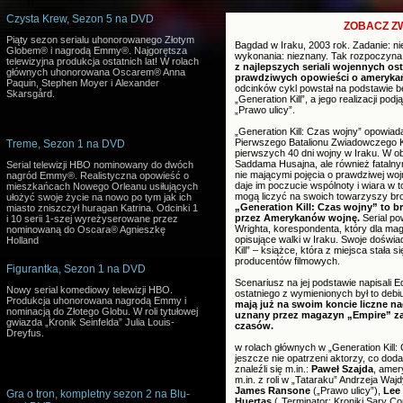
Czysta Krew, Sezon 5 na DVD
ZOBACZ ZW
Piąty sezon serialu uhonorowanego Złotym
Bagdad w Iraku, 2003 rok. Zadanie: ni
Globem® i nagrodą Emmy®. Najgorętsza
wykonania: nieznany. Tak rozpoczyna s
telewizyjna produkcja ostatnich lat! W rolach
z najlepszych seriali wojennych ost
głównych uhonorowana Oscarem® Anna
prawdziwych opowieści o amerykańs
Paquin, Stephen Moyer i Alexander
odcinków cykl powstał na podstawie be
Skarsgård.
„Generation Kill”, a jego realizacji po
„Prawo ulicy”.
„Generation Kill: Czas wojny” opowiada
Pierwszego Batalionu Zwiadowczego 
Treme, Sezon 1 na DVD
pierwszych 40 dni wojny w Iraku. W ob
Saddama Husajna, ale również fatalny
Serial telewizji HBO nominowany do dwóch
nie mającymi pojęcia o prawdziwej wojn
nagród Emmy®. Realistyczna opowieść o
daje im poczucie wspólnoty i wiara w t
mieszkańcach Nowego Orleanu usiłujących
mogą liczyć na swoich towarzyszy bro
ułożyć swoje życie na nowo po tym jak ich
„Generation Kill: Czas wojny” to b
miasto zniszczył huragan Katrina. Odcinki 1
przez Amerykanów wojnę.
Serial po
i 10 serii 1-szej wyreżyserowane przez
Wrighta, korespondenta, który dla mag
nominowaną do Oscara® Agnieszkę
opisujące walki w Iraku. Swoje doświa
Holland
Kill” – książce, która z miejsca stała 
producentów filmowych.
Figurantka, Sezon 1 na DVD
Scenariusz na jej podstawie napisali 
Nowy serial komediowy telewizji HBO.
ostatniego z wymienionych był to debi
Produkcja uhonorowana nagrodą Emmy i
mają już na swoim koncie liczne na
nominacją do Złotego Globu. W roli tytułowej
uznany przez magazyn „Empire” za 
gwiazda „Kronik Seinfelda” Julia Louis-
czasów.
Dreyfus.
w rolach głównych w „Generation Kill: 
jeszcze nie opatrzeni aktorzy, co dod
znaleźli się m.in.:
Paweł Szajda
, amer
m.in. z roli w „Tataraku” Andrzeja Waj
James Ransone
(„Prawo ulicy”),
Lee
Gra o tron, kompletny sezon 2 na Blu-
Huertas
(„Terminator: Kroniki Sary Co