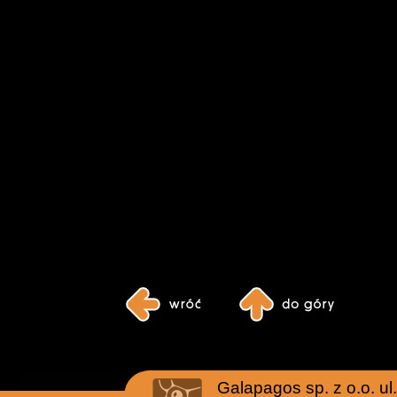
Galapagos sp. z o.o. u