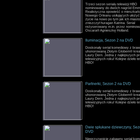
Trzeci sezon serialu telewizji HBO
nominowany do dwóch nagród Em
Realistyczna opowieść o mieszkań
Nowego Orleanu usiłujących ułożyć
życie na nowo po tym jak ich miasto
zniszczył huragan Katrina. Serial
reżyserowany m.in. przez nominow
Oscara® Agnieszkę Holland.
Iluminacja, Sezon 2 na DVD
Doskonały serial komediowy z bra
uhonorowaną Złotym Globem® krea
Laury Dern. Jedna z najlepszych pr
telewizyjnych roku! Kolejne dzieło tel
HBO!
Partnerki, Sezon 2 na DVD
Doskonały serial komediowy z bra
uhonorowaną Złotym Globem® krea
Laury Dern. Jedna z najlepszych pr
telewizyjnych roku! Kolejne dzieło tel
HBO!
Dwie spłukane dziewczyny, Sez
DVD
Nieprzyzwoicie zabawny serial ko