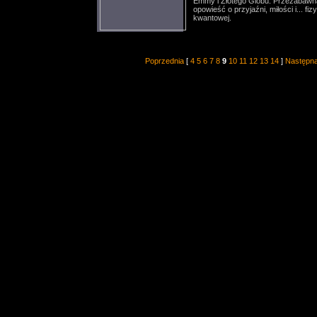
Emmy i Złotego Globu. Przezabawn
opowieść o przyjaźni, miłości i... fiz
kwantowej.
Poprzednia
[
4
5
6
7
8
9
10
11
12
13
14
]
Następn