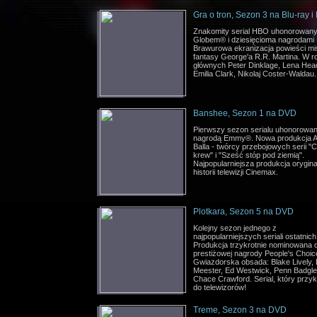
Gra o tron, Sezon 3 na Blu-ray i
Znakomity serial HBO uhonorowany
Globem® i dziesięcioma nagrodam
Brawurowa ekranizacja powieści mi
fantasy George'a R.R. Martina. W r
głównych Peter Dinklage, Lena Hea
Emilia Clark, Nikolaj Coster-Waldau.
Banshee, Sezon 1 na DVD
Pierwszy sezon serialu uhonorowa
nagrodą Emmy®. Nowa produkcja A
Balla - twórcy przebojowych serii "
krew" i "Sześć stóp pod ziemią".
Najpopularniejsza produkcja orygin
historii telewizji Cinemax.
Plotkara, Sezon 5 na DVD
Kolejny sezon jednego z
najpopularniejszych seriali ostatnich 
Produkcja trzykrotnie nominowana 
prestiżowej nagrody People's Choic
Gwiazdorska obsada: Blake Lively, 
Meester, Ed Westwick, Penn Badgle
Chace Crawford. Serial, który przy
do telewizorów!
Treme, Sezon 3 na DVD