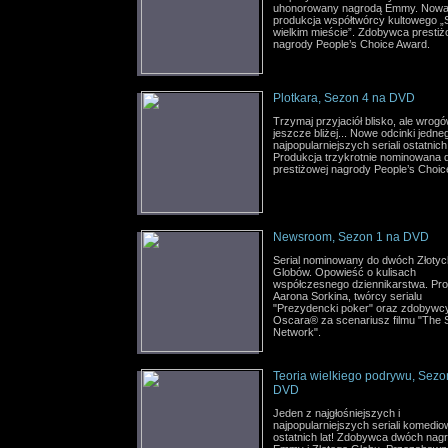
uhonorowany nagrodą Emmy. Now
produkcja współtwórcy kultowego 
wielkim mieście”. Zdobywca prestiż
nagrody People’s Choice Award.
Plotkara, Sezon 4 na DVD
Trzymaj przyjaciół blisko, ale wrog
jeszcze bliżej... Nowe odcinki jedne
najpopularniejszych seriali ostatnich 
Produkcja trzykrotnie nominowana 
prestiżowej nagrody People’s Choi
Newsroom, Sezon 1 na DVD
Serial nominowany do dwóch Złotyc
Globów. Opowieść o kulisach
współczesnego dziennikarstwa. Pr
Aarona Sorkina, twórcy serialu
"Prezydencki poker" oraz zdobywc
Oscara® za scenariusz filmu "The S
Network".
Teoria wielkiego podrywu, Sezo
DVD
Jeden z najgłośniejszych i
najpopularniejszych seriali komedi
ostatnich lat! Zdobywca dwóch nag