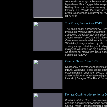
Akademii scenarzysta Terence Wint
legendarny Mick Jagger, lider zespo
Rolling Stones są twórcami nowego 
telewizji HBO "Vinyl". Pierwszy sez
produkcji opowiada o muzycznej rew
lat 70-tych!
The Knick, Sezon 2 na DVD!
The Knick podbił serca widzów i kr
Produkcja wyreżyserowana przez
zdobywcę Oscara® Stevena Soder
z nominowanym do Oscara® Clive
Owenem opowiada o lekarzach z p
XX wieku, którzy w odważny, ale i
szokujący sposób dokonywali odkr
mających wkrótce stać się fundame
współczesnej medycyny. Drugi sez
serialu już na DVD!
Gracze, Sezon 1 na DVD!
Nakręcony z rozmachem serial telew
HBO®. Zabawna i pełna emocji opo
o życiu byłych i obecnych gwiazd fu
amerykańskiego! W roli głównej gw
kina akcji Dwayne "The Rock" John
Kontra: Ostatnie uderzenie na 
Kontra: Ostatnie Uderzenie
to czwar
odsłona serialu inspirowanego powi
Chrisa Ryana – byłego żołnierza eli