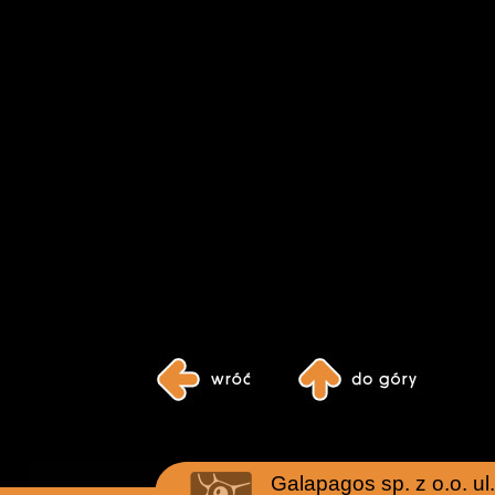
Galapagos sp. z o.o. u