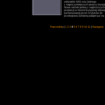
oddziałów SAS oraz jednego
z najpoczytniejszych pisarzy brytyj
Nowe odcinki jednej z najdroższych
produkcji w historii brytyjskiej telewiz
porównywanej przez krytyków do
przebojowej
Szklanej pułapki
już na
Poprzednia
[
1
2
3
4
5
6
7
8
9
10
11
]
Następna