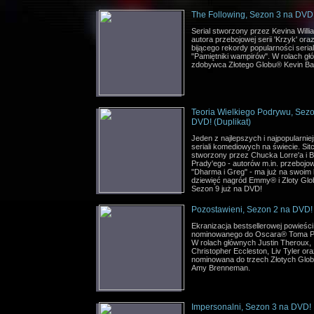
The Following, Sezon 3 na DVD
Serial stworzony przez Kevina Will
autora przebojowej serii 'Krzyk' ora
bijącego rekordy popularności seria
"Pamiętniki wampirów". W rolach g
zdobywca Złotego Globu® Kevin Ba
Teoria Wielkiego Podrywu, Sezo
DVD! (Duplikat)
Jeden z najlepszych i najpopularnie
seriali komediowych na świecie. Si
stworzony przez Chucka Lorre'a i Bi
Prady'ego - autorów m.in. przebojo
"Dharma i Greg" - ma już na swoim
dziewięć nagród Emmy® i Złoty Glo
Sezon 9 już na DVD!
Pozostawieni, Sezon 2 na DVD!
Ekranizacja bestsellerowej powieści
nominowanego do Oscara® Toma Pe
W rolach głównych Justin Theroux,
Christopher Eccleston, Liv Tyler or
nominowana do trzech Złotych Gl
Amy Brenneman.
Impersonalni, Sezon 3 na DVD!