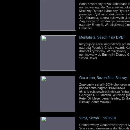
Serial stworzony przez Jonathana 
nominowanego do Oscara® współt
Mroczny Rycerz i Mroczny Rycerz
powstaje. Cykl wyprodukowany prz
J.J. Abramsa, autora kultowych „Lo
Zagubionych”. Produkcja nominowa
nagrody Emmy®. W roli głównej Jim
Caviezel.
Mentalista, Sezon 7 na DVD!
Intrygujący serial nagrodzony prest
nagrodą People's Choice Award. Ku
dramat kryminalny. W roli głównej
nominowany do Emmy® i Złotego G
Simon Baker.
Gra o tron, Sezon 6 na Blu-ray i
Znakomity serial HBO® uhonorowa
ponad setką nagród! Brawurowa
ekranizacja powieści mistrza fantas
George’a R.R. Martina. W rolach g
Peter Dinklage, Lena Headey, Emilia
Nikolaj Coster-Waldau.
Vinyl, Sezon 1 na DVD!
Uhonorowany Oscarem® reżyser M
Scorsese, nominowany do Nagrody