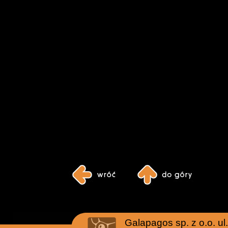
Galapagos sp. z o.o. u