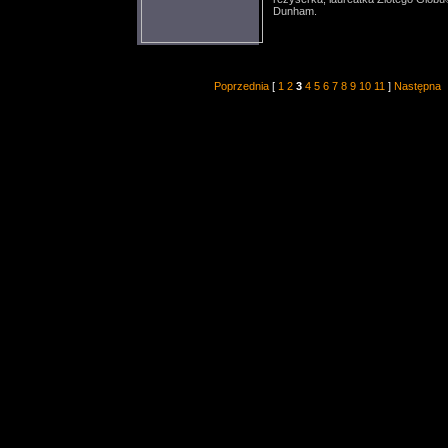
Dunham.
Poprzednia
[
1
2
3
4
5
6
7
8
9
10
11
]
Następna