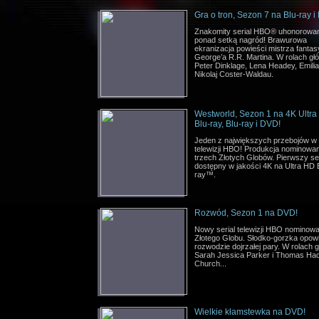
Gra o tron, Sezon 7 na Blu-ray i
Znakomity serial HBO® uhonorowa
ponad setką nagród! Brawurowa
ekranizacja powieści mistrza fantas
George’a R.R. Martina. W rolach gł
Peter Dinklage, Lena Headey, Emilia
Nikolaj Coster-Waldau.
Westworld, Sezon 1 na 4K Ultr
Blu-ray, Blu-ray i DVD!
Jeden z największych przebojów w h
telewizji HBO! Produkcja nominowa
trzech Złotych Globów. Pierwszy ser
dostępny w jakości 4K na Ultra HD 
ray™.
Rozwód, Sezon 1 na DVD!
Nowy serial telewizji HBO nominow
Złotego Globu. Słodko-gorzka opow
rozwodzie dojrzałej pary. W rolach 
Sarah Jessica Parker i Thomas Ha
Church...
Wielkie kłamstewka na DVD!