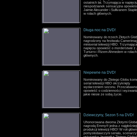
ostatnich lat. Trzymająca w napięciu
niespodzianek sensacyjna opowieś
Jaimie Alexander i Sullivanem Stapl
w rolach głównych.
Długa noc na DVD!
Nominowany do trzech Złotych Glob
nagrodzony na festiwalu Camerima
miniserial telewizji HBO. Trzymając
napięciu opowieść o morderstwie z
Turturro i Rizem Ahmedem w rolach
głównych.
Niepewne na DVD!
Nominowany do Złotego Globu kom
serial telewizji HBO okrzyknięty
wydarzeniem sezonu. Przezabawn
opowieść o codzienności i wyzwani
jakie niesie ze sobą życie.
Dziewczyny, Sezon 5 na DVD!
Uhonorowana dwoma Złotymi Globa
nagrodą Emmy® jedna z najgłośnie
produkcji telewizji HBO! W roli główn
pomysłodawczyni serialu, scenarzys
reżyserka, laureatka Złotego Globu