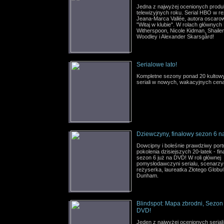
Jedna z najwyżej ocenionych produk
telewizyjnych roku. Serial HBO w re
Jeana-Marca Vallée, autora oscaro
"Witaj w klubie". W rolach głównyc
Witherspoon, Nicole Kidman, Shaile
Woodley i Alexander Skarsgård!
Serialowe lato!
Kompletne sezony ponad 20 kultow
seriali w nowych, wakacyjnych cen
Dziewczyny, finałowy sezon 6 n
Dowcipny i boleśnie prawdziwy port
pokolenia dzisiejszych 20-latek - fi
sezon 6 już na DVD! W roli głównej
pomysłodawczyni serialu, scenarzys
reżyserka, laureatka Złotego Globu
Dunham.
Blindspot: Mapa zbrodni, Sezon
DVD!
Jeden z najwyżej ocenionych seriali