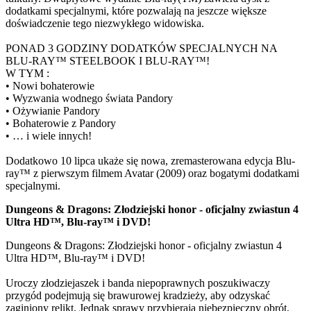
dodatkami specjalnymi, które pozwalają na jeszcze większe
doświadczenie tego niezwykłego widowiska.
PONAD 3 GODZINY DODATKÓW SPECJALNYCH NA
BLU-RAY™ STEELBOOK I BLU-RAY™!
W TYM :
• Nowi bohaterowie
• Wyzwania wodnego świata Pandory
• Ożywianie Pandory
• Bohaterowie z Pandory
• … i wiele innych!
Dodatkowo 10 lipca ukaże się nowa, zremasterowana edycja Blu-
ray™ z pierwszym filmem Avatar (2009) oraz bogatymi dodatkami
specjalnymi.
Dungeons & Dragons: Złodziejski honor - oficjalny zwiastun 4
Ultra HD™, Blu-ray™ i DVD!
Dungeons & Dragons: Złodziejski honor - oficjalny zwiastun 4
Ultra HD™, Blu-ray™ i DVD!
Uroczy złodziejaszek i banda niepoprawnych poszukiwaczy
przygód podejmują się brawurowej kradzieży, aby odzyskać
zaginiony relikt. Jednak sprawy przybierają niebezpieczny obrót,