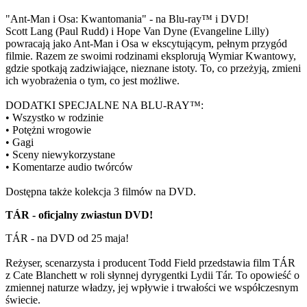
"Ant-Man i Osa: Kwantomania" - na Blu-ray™ i DVD!
Scott Lang (Paul Rudd) i Hope Van Dyne (Evangeline Lilly)
powracają jako Ant-Man i Osa w ekscytującym, pełnym przygód
filmie. Razem ze swoimi rodzinami eksplorują Wymiar Kwantowy,
gdzie spotkają zadziwiające, nieznane istoty. To, co przeżyją, zmieni
ich wyobrażenia o tym, co jest możliwe.
DODATKI SPECJALNE NA BLU-RAY™:
• Wszystko w rodzinie
• Potężni wrogowie
• Gagi
• Sceny niewykorzystane
• Komentarze audio twórców
Dostępna także kolekcja 3 filmów na DVD.
TÁR - oficjalny zwiastun DVD!
TÁR - na DVD od 25 maja!
Reżyser, scenarzysta i producent Todd Field przedstawia film TÁR
z Cate Blanchett w roli słynnej dyrygentki Lydii Tár. To opowieść o
zmiennej naturze władzy, jej wpływie i trwałości we współczesnym
świecie.