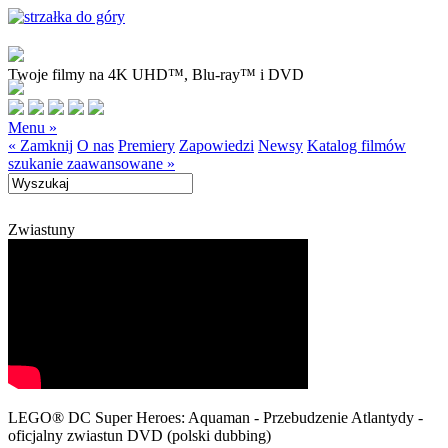
Twoje filmy na 4K UHD™, Blu-ray™ i DVD
Menu »
« Zamknij
O nas
Premiery
Zapowiedzi
Newsy
Katalog filmów
szukanie zaawansowane »
Zwiastuny
LEGO® DC Super Heroes: Aquaman - Przebudzenie Atlantydy -
oficjalny zwiastun DVD (polski dubbing)