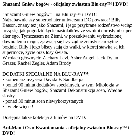
Shazam! Gniew bogów - oficjalny zwiastun Blu-ray™ i DVD!
"Shazam! Gniew bogów" - na Blu-ray™ i DVD!
Najzabawniejszy superbohater uniwersum DC powraca! Billy
Batson, znany też jako Shazam!, i jego przybrane rodzeństwo wciąż
uczą się, jak pogodzić życie nastolatków ze swoimi dorosłymi super
alter ego. Tymczasem na Ziemi, w poszukiwaniu wykradzionej
dawno temu magii, zjawiają się trzy żądne zemsty starożytne
boginie. Billy i jego bliscy stają do walki, w której stawką są ich
supermoce, życie oraz losy świata.
W rolach głównych: Zachary Levi, Asher Angel, Jack Dylan
Grazer, Rachel Zegler, Adam Brody
DODATKI SPECJALNE NA BLU-RAY™:
• komentarz reżysera Davida F. Sandberga
• ponad 90 minut dodatków specjalnych, w tym: Mitologia w
Shazam! Gniew bogów, Shazam! Dekonstrukcja scen, Wredne
siostry
• ponad 30 minut scen niewykorzystanych
• i wiele więcej!
Dostępna także kolekcja 2 filmów na DVD.
Ant-Man i Osa: Kwantomania - oficjalny zwiastun Blu-ray™ i
DVD!