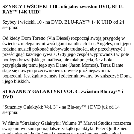
SZYBCY I WŚCIEKLI 10 - oficjalny zwiastun DVD, BLU-
RAY™ i 4K UHD!
Szybcy i wściekli 10 - na DVD, BLU-RAY™ i 4K UHD od 24
sierpnia!
Od kiedy Dom Toretto (Vin Diesel) rozpoczął swoją przygodę w
świecie z nielegalnymi wyścigami na ulicach Los Angeles, on i jego
rodzina musieli pokonać niebywałe trudności, aby przechytrzyć i
prześcignąć każdego rywala. Gdy jego zespół wyprowadził w pole
podłego brazylijskiego mafiosa, nie miał pojęcia, że z boku
przygląda się temu jego syn Dante (Jason Momoa). Teraz Dante
staje się nowym przeciwnikiem, o wiele groźniejszym niż
poprzedni. Jest żądny zemsty i zdeterminowany, by zniszczyć Doma
i jego bliskich.
STRAŻNICY GALAKTYKI VOL 3 - zwiastun Blu-ray™ i
DVD
"Strażnicy Galaktyki: Vol. 3" - na Blu-ray™ i DVD już od 14
sierpnia!
W filmie "Strażnicy Galaktyki: Volume 3" Marvel Studios rozszerza
swoje uniwersum po najdalsze zakątki galaktyki. Peter Quill zbiera
swoją niezwykłą drużynę i wyrusza na ryzykowną, pełną akcji