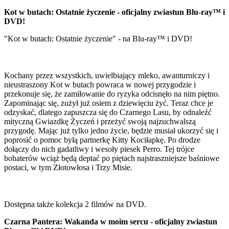
Kot w butach: Ostatnie życzenie - oficjalny zwiastun Blu-ray™ i
DVD!
"Kot w butach: Ostatnie życzenie" - na Blu-ray™ i DVD!
Kochany przez wszystkich, uwielbiający mleko, awanturniczy i
nieustraszony Kot w butach powraca w nowej przygodzie i
przekonuje się, że zamiłowanie do ryzyka odcisnęło na nim piętno.
Zapominając się, zużył już osiem z dziewięciu żyć. Teraz chce je
odzyskać, dlatego zapuszcza się do Czarnego Lasu, by odnaleźć
mityczną Gwiazdkę Życzeń i przeżyć swoją najzuchwalszą
przygodę. Mając już tylko jedno życie, będzie musiał ukorzyć się i
poprosić o pomoc byłą partnerkę Kitty Kociłapkę. Po drodze
dołączy do nich gadatliwy i wesoły piesek Perro. Tej trójce
bohaterów wciąż będą deptać po piętach najstraszniejsze baśniowe
postaci, w tym Złotowłosa i Trzy Misie.
Dostępna także kolekcja 2 filmów na DVD.
Czarna Pantera: Wakanda w moim sercu - oficjalny zwiastun