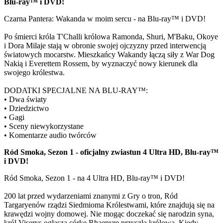
Blu-ray™ i DVD!
Czarna Pantera: Wakanda w moim sercu - na Blu-ray™ i DVD!
Po śmierci króla T'Challi królowa Ramonda, Shuri, M'Baku, Okoye
i Dora Milaje stają w obronie swojej ojczyzny przed interwencją
światowych mocarstw. Mieszkańcy Wakandy łączą siły z War Dog
Nakią i Everettem Rossem, by wyznaczyć nowy kierunek dla
swojego królestwa.
DODATKI SPECJALNE NA BLU-RAY™:
• Dwa światy
• Dziedzictwo
• Gagi
• Sceny niewykorzystane
• Komentarze audio twórców
Ród Smoka, Sezon 1 - oficjalny zwiastun 4 Ultra HD, Blu-ray™
i DVD!
Ród Smoka, Sezon 1 - na 4 Ultra HD, Blu-ray™ i DVD!
200 lat przed wydarzeniami znanymi z Gry o tron, Ród
Targaryenów rządzi Siedmioma Królestwami, które znajdują się na
krawędzi wojny domowej. Nie mogąc doczekać się narodzin syna,
król Viserys ogłasza córkę Rhaenyrę przyszłą królową. Kiedy