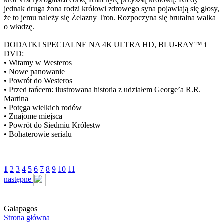
jednak druga żona rodzi królowi zdrowego syna pojawiają się głosy,
że to jemu należy się Żelazny Tron. Rozpoczyna się brutalna walka
o władzę.
DODATKI SPECJALNE NA 4K ULTRA HD, BLU-RAY™ i
DVD:
• Witamy w Westeros
• Nowe panowanie
• Powrót do Westeros
• Przed tańcem: ilustrowana historia z udziałem George’a R.R.
Martina
• Potęga wielkich rodów
• Znajome miejsca
• Powrót do Siedmiu Królestw
• Bohaterowie serialu
1
2
3
4
5
6
7
8
9
10
11
następne
Galapagos
Strona główna