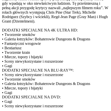
gdy wpadają w oko niewłaściwym ludziom. Tę prześmieszną i
pełną akcji przygodę krytycy nazwali „najlepszym filmem roku”. W
rolach głównych występują Chris Pine (Star Trek), Michelle
Rodriguez (Szybcy i wściekli), Regé-Jean Page (Gray Man) i Hugh
Grant (Dżentelmeni).
DODATKI SPECJALNE NA 4K ULTRA HD:
• Tworzenie smoków
• Galeria łotrzyków: Bohaterowie Dungeons & Dragons
• Fantastyczni wrogowie
• Bestiariusz
• Tworzenie krain
• Miecze, topory i bijatyki
• Sceny niewykorzystane i rozszerzone
• Gagi
DODATKI SPECJALNE NA BLU-RAY™:
• Sceny niewykorzystane i rozszerzone
• Tworzenie smoków
• Galeria łotrzyków: Bohaterowie Dungeons & Dragons
• Miecze, topory i bijatyki
• Gagi
DODATKI SPECJALNE NA DVD:
• Gagi
• Sceny niewykorzystane i rozszerzone