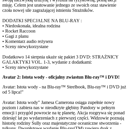
misję. Celem jest uratowanie jednego ze swoich oraz stawienie
czoła nowej sile zagrażającej istnieniu Strażników.
DODATKI SPECJALNE NA BLU-RAY :
• Niedoskonała, idealna rodzina
• Rocket Raccoon
• Gagi z planu
• Komentarz audio reżysera
• Sceny niewykorzystane
Dodatkowo 14 sierpnia ukaże się pakiet 3 DVD: STRAŻNICY
GALAKTYKI VOL. 1-3, wydanie z dodatkami:
• Sceny niewykorzystane
Avatar 2: Istota wody - oficjalny zwiastun Blu-ray™ i DVD!
Avatar: Istota wody - na Blu-ray™ Steelbook, Blu-ray™ i DVD już
od 5 lipca!"
Avatar: Istota wody" Jamesa Camerona osiąga zupełnie nowy
poziom i zabiera nas w nieodkryte głębiny Pandory w pełnym
emocji i przygód powrocie na tę planetę. Akcja rozgrywa się ponad
dziesięć lat po wydarzeniach z pierwszej części. Widzowie poznają
historię rodziny Sully oraz majestatyczne oceaniczne stworzenia -
tulkuny. Dwupłytowe wydanie Blu-ray(TM) zawiera dysk z