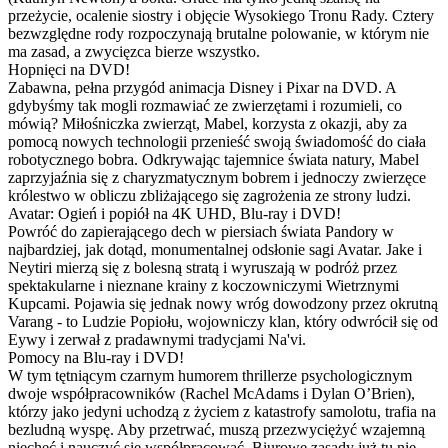
przeżycie, ocalenie siostry i objęcie Wysokiego Tronu Rady. Cztery
bezwzględne rody rozpoczynają brutalne polowanie, w którym nie
ma zasad, a zwycięzca bierze wszystko.
Hopnięci na DVD!
Zabawna, pełna przygód animacja Disney i Pixar na DVD. A
gdybyśmy tak mogli rozmawiać ze zwierzętami i rozumieli, co
mówią? Miłośniczka zwierząt, Mabel, korzysta z okazji, aby za
pomocą nowych technologii przenieść swoją świadomość do ciała
robotycznego bobra. Odkrywając tajemnice świata natury, Mabel
zaprzyjaźnia się z charyzmatycznym bobrem i jednoczy zwierzęce
królestwo w obliczu zbliżającego się zagrożenia ze strony ludzi.
Avatar: Ogień i popiół na 4K UHD, Blu-ray i DVD!
Powróć do zapierającego dech w piersiach świata Pandory w
najbardziej, jak dotąd, monumentalnej odsłonie sagi Avatar. Jake i
Neytiri mierzą się z bolesną stratą i wyruszają w podróż przez
spektakularne i nieznane krainy z koczowniczymi Wietrznymi
Kupcami. Pojawia się jednak nowy wróg dowodzony przez okrutną
Varang - to Ludzie Popiołu, wojowniczy klan, który odwrócił się od
Eywy i zerwał z pradawnymi tradycjami Na'vi.
Pomocy na Blu-ray i DVD!
W tym tętniącym czarnym humorem thrillerze psychologicznym
dwoje współpracowników (Rachel McAdams i Dylan O’Brien),
którzy jako jedyni uchodzą z życiem z katastrofy samolotu, trafia na
bezludną wyspę. Aby przetrwać, muszą przezwyciężyć wzajemną
niechęć i nauczyć się współpracować. Biurowe zasady już tu nie