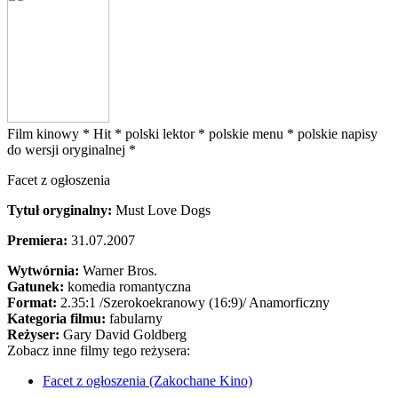
Film kinowy *
Hit *
polski lektor *
polskie menu *
polskie napisy
do wersji oryginalnej *
Facet z ogłoszenia
Tytuł oryginalny:
Must Love Dogs
Premiera:
31.07.2007
Wytwórnia:
Warner Bros.
Gatunek:
komedia romantyczna
Format:
2.35:1
/Szerokoekranowy (16:9)/
Anamorficzny
Kategoria filmu:
fabularny
Reżyser:
Gary David Goldberg
Zobacz inne filmy tego reżysera:
Facet z ogłoszenia (Zakochane Kino)