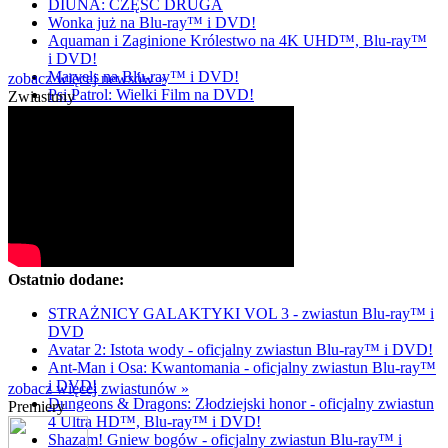
DIUNA: CZĘŚĆ DRUGA
Wonka już na Blu-ray™ i DVD!
Aquaman i Zaginione Królestwo na 4K UHD™, Blu-ray™
i DVD!
Marvels na Blu-ray™ i DVD!
zobacz więcej newsów »
Psi Patrol: Wielki Film na DVD!
Zwiastuny
Ostatnio dodane:
STRAŻNICY GALAKTYKI VOL 3 - zwiastun Blu-ray™ i
DVD
Avatar 2: Istota wody - oficjalny zwiastun Blu-ray™ i DVD!
Ant-Man i Osa: Kwantomania - oficjalny zwiastun Blu-ray™
i DVD!
zobacz więcej zwiastunów »
Dungeons & Dragons: Złodziejski honor - oficjalny zwiastun
Premiery
4 Ultra HD™, Blu-ray™ i DVD!
Shazam! Gniew bogów - oficjalny zwiastun Blu-ray™ i