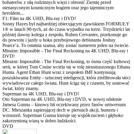
bohaterów z siłą rodzinnych więzi i obronić Ziemię przed
nienasyconym kosmicznym bogiem oraz jego tajemniczym
heroldem...
F1: Film na 4K UHD, Blu-ray i DVD!
Sonny Hayes był najbardziej obiecującym zjawiskiem FORMUŁY
1® w latach 90-tych, aż do czasu wypadku na torze. Trzydzieści lat
później dawny kolega z zespołu, Ruben Cervantes, przekonuje go
do powrotu i jazdy u boku przebojowego debiutanta Joshuy
Pearce’a. To ostatnia szansa, aby zostać numerem jeden na świecie.
Mission: Impossible - The Final Reckoning na 4K UHD, Blu-ray i
DVD!
Mission: Impossible - The Final Reckoning, to ósma część kultowej
serii, w której Tom Cruise wciela się w rolę nieustraszonego Ethana
Hunta. Agent Ethan Hunt wraz z zespołem IMF kontynuują
poszukiwania Entity - sztucznej inteligencji, która zinfiltrowała sieci
wywiadowcze całego świata. Hunt ściga się z czasem, by uratować
świat, który znamy.
Superman na 4K UHD, Blu-ray i DVD!
Oto Superman na 4K UHD, Blu-ray i DVD, w nowej odsłonie
Jamesa Gunna – kinowy hit oczekiwany przez fanów uniwersum
DC. Mieszanka zapierającej dech w piersiach akcji, humoru i
wzruszeń. Superman Gunna kieruje się współczuciem i głęboko
zakorzenioną wiarą w dobro ludzkości.
DVD