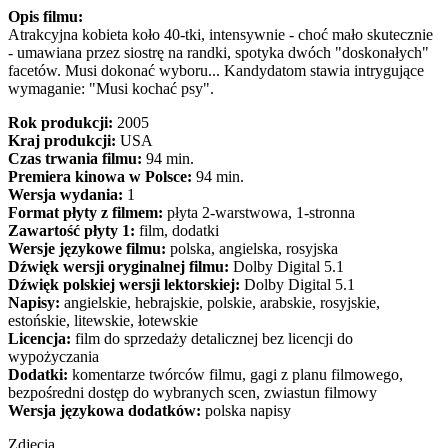
Opis filmu:
Atrakcyjna kobieta koło 40-tki, intensywnie - choć mało skutecznie
- umawiana przez siostrę na randki, spotyka dwóch "doskonałych"
facetów. Musi dokonać wyboru... Kandydatom stawia intrygujące
wymaganie: "Musi kochać psy".
Rok produkcji:
2005
Kraj produkcji:
USA
Czas trwania filmu:
94 min.
Premiera kinowa w Polsce:
94 min.
Wersja wydania:
1
Format płyty z filmem:
płyta 2-warstwowa, 1-stronna
Zawartość płyty 1:
film, dodatki
Wersje językowe filmu:
polska, angielska, rosyjska
Dźwięk wersji oryginalnej filmu:
Dolby Digital 5.1
Dźwięk polskiej wersji lektorskiej:
Dolby Digital 5.1
Napisy:
angielskie, hebrajskie, polskie, arabskie, rosyjskie,
estońskie, litewskie, łotewskie
Licencja:
film do sprzedaży detalicznej bez licencji do
wypożyczania
Dodatki:
komentarze twórców filmu, gagi z planu filmowego,
bezpośredni dostęp do wybranych scen, zwiastun filmowy
Wersja językowa dodatków:
polska napisy
Zdjęcia