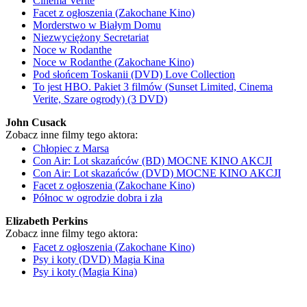
Cinema Verite
Facet z ogłoszenia (Zakochane Kino)
Morderstwo w Białym Domu
Niezwyciężony Secretariat
Noce w Rodanthe
Noce w Rodanthe (Zakochane Kino)
Pod słońcem Toskanii (DVD) Love Collection
To jest HBO. Pakiet 3 filmów (Sunset Limited, Cinema
Verite, Szare ogrody) (3 DVD)
John Cusack
Zobacz inne filmy tego aktora:
Chłopiec z Marsa
Con Air: Lot skazańców (BD) MOCNE KINO AKCJI
Con Air: Lot skazańców (DVD) MOCNE KINO AKCJI
Facet z ogłoszenia (Zakochane Kino)
Północ w ogrodzie dobra i zła
Elizabeth Perkins
Zobacz inne filmy tego aktora:
Facet z ogłoszenia (Zakochane Kino)
Psy i koty (DVD) Magia Kina
Psy i koty (Magia Kina)