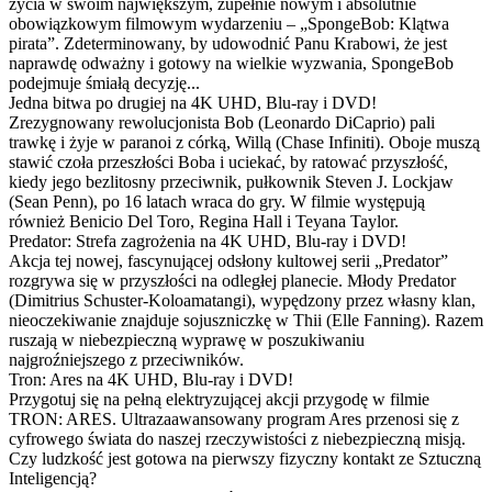
życia w swoim największym, zupełnie nowym i absolutnie
obowiązkowym filmowym wydarzeniu – „SpongeBob: Klątwa
pirata”. Zdeterminowany, by udowodnić Panu Krabowi, że jest
naprawdę odważny i gotowy na wielkie wyzwania, SpongeBob
podejmuje śmiałą decyzję...
Jedna bitwa po drugiej na 4K UHD, Blu-ray i DVD!
Zrezygnowany rewolucjonista Bob (Leonardo DiCaprio) pali
trawkę i żyje w paranoi z córką, Willą (Chase Infiniti). Oboje muszą
stawić czoła przeszłości Boba i uciekać, by ratować przyszłość,
kiedy jego bezlitosny przeciwnik, pułkownik Steven J. Lockjaw
(Sean Penn), po 16 latach wraca do gry. W filmie występują
również Benicio Del Toro, Regina Hall i Teyana Taylor.
Predator: Strefa zagrożenia na 4K UHD, Blu-ray i DVD!
Akcja tej nowej, fascynującej odsłony kultowej serii „Predator”
rozgrywa się w przyszłości na odległej planecie. Młody Predator
(Dimitrius Schuster-Koloamatangi), wypędzony przez własny klan,
nieoczekiwanie znajduje sojuszniczkę w Thii (Elle Fanning). Razem
ruszają w niebezpieczną wyprawę w poszukiwaniu
najgroźniejszego z przeciwników.
Tron: Ares na 4K UHD, Blu-ray i DVD!
Przygotuj się na pełną elektryzującej akcji przygodę w filmie
TRON: ARES. Ultrazaawansowany program Ares przenosi się z
cyfrowego świata do naszej rzeczywistości z niebezpieczną misją.
Czy ludzkość jest gotowa na pierwszy fizyczny kontakt ze Sztuczną
Inteligencją?