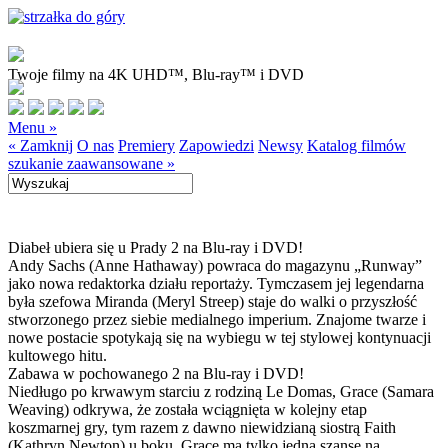
Twoje filmy na 4K UHD™, Blu-ray™ i DVD
Menu »
« Zamknij
O nas
Premiery
Zapowiedzi
Newsy
Katalog filmów
szukanie zaawansowane »
Diabeł ubiera się u Prady 2 na Blu-ray i DVD!
Andy Sachs (Anne Hathaway) powraca do magazynu „Runway”
jako nowa redaktorka działu reportaży. Tymczasem jej legendarna
była szefowa Miranda (Meryl Streep) staje do walki o przyszłość
stworzonego przez siebie medialnego imperium. Znajome twarze i
nowe postacie spotykają się na wybiegu w tej stylowej kontynuacji
kultowego hitu.
Zabawa w pochowanego 2 na Blu-ray i DVD!
Niedługo po krwawym starciu z rodziną Le Domas, Grace (Samara
Weaving) odkrywa, że została wciągnięta w kolejny etap
koszmarnej gry, tym razem z dawno niewidzianą siostrą Faith
(Kathryn Newton) u boku. Grace ma tylko jedną szansę na