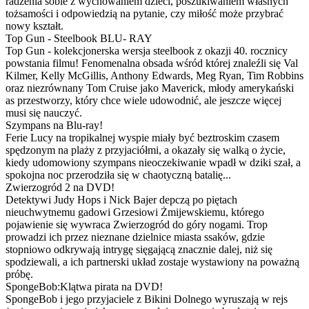
radzenia sobie z wychowaniem dzieci, poszukiwaniem własnych
tożsamości i odpowiedzią na pytanie, czy miłość może przybrać
nowy kształt.
Top Gun - Steelbook BLU- RAY
Top Gun - kolekcjonerska wersja steelbook z okazji 40. rocznicy
powstania filmu! Fenomenalna obsada wśród której znaleźli się Val
Kilmer, Kelly McGillis, Anthony Edwards, Meg Ryan, Tim Robbins
oraz niezrównany Tom Cruise jako Maverick, młody amerykański
as przestworzy, który chce wiele udowodnić, ale jeszcze więcej
musi się nauczyć.
Szympans na Blu-ray!
Ferie Lucy na tropikalnej wyspie miały być beztroskim czasem
spędzonym na plaży z przyjaciółmi, a okazały się walką o życie,
kiedy udomowiony szympans nieoczekiwanie wpadł w dziki szał, a
spokojna noc przerodziła się w chaotyczną batalię...
Zwierzogród 2 na DVD!
Detektywi Judy Hops i Nick Bajer depczą po piętach
nieuchwytnemu gadowi Grzesiowi Żmijewskiemu, którego
pojawienie się wywraca Zwierzogród do góry nogami. Trop
prowadzi ich przez nieznane dzielnice miasta ssaków, gdzie
stopniowo odkrywają intrygę sięgającą znacznie dalej, niż się
spodziewali, a ich partnerski układ zostaje wystawiony na poważną
próbę.
SpongeBob:Klątwa pirata na DVD!
SpongeBob i jego przyjaciele z Bikini Dolnego wyruszają w rejs