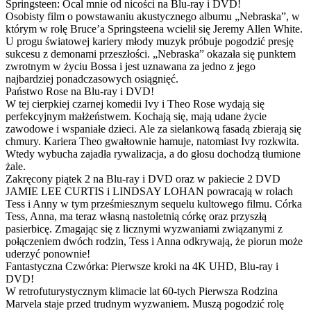
Springsteen: Ocal mnie od nicości na Blu-ray i DVD!
Osobisty film o powstawaniu akustycznego albumu „Nebraska”, w
którym w rolę Bruce’a Springsteena wcielił się Jeremy Allen White.
U progu światowej kariery młody muzyk próbuje pogodzić presję
sukcesu z demonami przeszłości. „Nebraska” okazała się punktem
zwrotnym w życiu Bossa i jest uznawana za jedno z jego
najbardziej ponadczasowych osiągnięć.
Państwo Rose na Blu-ray i DVD!
W tej cierpkiej czarnej komedii Ivy i Theo Rose wydają się
perfekcyjnym małżeństwem. Kochają się, mają udane życie
zawodowe i wspaniałe dzieci. Ale za sielankową fasadą zbierają się
chmury. Kariera Theo gwałtownie hamuje, natomiast Ivy rozkwita.
Wtedy wybucha zajadła rywalizacja, a do głosu dochodzą tłumione
żale.
Zakręcony piątek 2 na Blu-ray i DVD oraz w pakiecie 2 DVD
JAMIE LEE CURTIS i LINDSAY LOHAN powracają w rolach
Tess i Anny w tym prześmiesznym sequelu kultowego filmu. Córka
Tess, Anna, ma teraz własną nastoletnią córkę oraz przyszłą
pasierbicę. Zmagając się z licznymi wyzwaniami związanymi z
połączeniem dwóch rodzin, Tess i Anna odkrywają, że piorun może
uderzyć ponownie!
Fantastyczna Czwórka: Pierwsze kroki na 4K UHD, Blu-ray i
DVD!
W retrofuturystycznym klimacie lat 60-tych Pierwsza Rodzina
Marvela staje przed trudnym wyzwaniem. Muszą pogodzić rolę