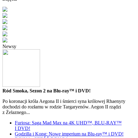
Newsy
Ród Smoka, Sezon 2 na Blu-ray™ i DVD!
Po koronacji króla Aegona II i śmierci syna królowej Rhaenyry
dochodzi do rozłamu w rodzie Targaryenów. Aegon II rządzi
z Żelaznego...
Furiosa: Saga Mad Max na 4K UHD™, BLU-RAY™
I DVD!
Godzilla i Kong: Nowe imperium na Blu-ray™ i DVD!