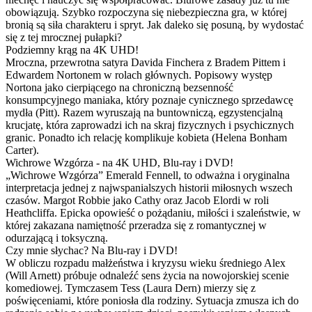
obowiązują. Szybko rozpoczyna się niebezpieczna gra, w której
bronią są siła charakteru i spryt. Jak daleko się posuną, by wydostać
się z tej mrocznej pułapki?
Podziemny krąg na 4K UHD!
Mroczna, przewrotna satyra Davida Finchera z Bradem Pittem i
Edwardem Nortonem w rolach głównych. Popisowy występ
Nortona jako cierpiącego na chroniczną bezsenność
konsumpcyjnego maniaka, który poznaje cynicznego sprzedawcę
mydła (Pitt). Razem wyruszają na buntowniczą, egzystencjalną
krucjatę, która zaprowadzi ich na skraj fizycznych i psychicznych
granic. Ponadto ich relację komplikuje kobieta (Helena Bonham
Carter).
Wichrowe Wzgórza - na 4K UHD, Blu-ray i DVD!
„Wichrowe Wzgórza” Emerald Fennell, to odważna i oryginalna
interpretacja jednej z najwspanialszych historii miłosnych wszech
czasów. Margot Robbie jako Cathy oraz Jacob Elordi w roli
Heathcliffa. Epicka opowieść o pożądaniu, miłości i szaleństwie, w
której zakazana namiętność przeradza się z romantycznej w
odurzającą i toksyczną.
Czy mnie słychac? Na Blu-ray i DVD!
W obliczu rozpadu małżeństwa i kryzysu wieku średniego Alex
(Will Arnett) próbuje odnaleźć sens życia na nowojorskiej scenie
komediowej. Tymczasem Tess (Laura Dern) mierzy się z
poświęceniami, które poniosła dla rodziny. Sytuacja zmusza ich do