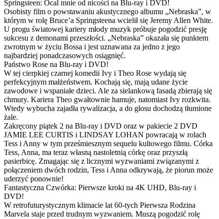
Springsteen: Ocal mnie od nicości na Blu-ray i DVD!
Osobisty film o powstawaniu akustycznego albumu „Nebraska”, w
którym w rolę Bruce’a Springsteena wcielił się Jeremy Allen White.
U progu światowej kariery młody muzyk próbuje pogodzić presję
sukcesu z demonami przeszłości. „Nebraska” okazała się punktem
zwrotnym w życiu Bossa i jest uznawana za jedno z jego
najbardziej ponadczasowych osiągnięć.
Państwo Rose na Blu-ray i DVD!
W tej cierpkiej czarnej komedii Ivy i Theo Rose wydają się
perfekcyjnym małżeństwem. Kochają się, mają udane życie
zawodowe i wspaniałe dzieci. Ale za sielankową fasadą zbierają się
chmury. Kariera Theo gwałtownie hamuje, natomiast Ivy rozkwita.
Wtedy wybucha zajadła rywalizacja, a do głosu dochodzą tłumione
żale.
Zakręcony piątek 2 na Blu-ray i DVD oraz w pakiecie 2 DVD
JAMIE LEE CURTIS i LINDSAY LOHAN powracają w rolach
Tess i Anny w tym prześmiesznym sequelu kultowego filmu. Córka
Tess, Anna, ma teraz własną nastoletnią córkę oraz przyszłą
pasierbicę. Zmagając się z licznymi wyzwaniami związanymi z
połączeniem dwóch rodzin, Tess i Anna odkrywają, że piorun może
uderzyć ponownie!
Fantastyczna Czwórka: Pierwsze kroki na 4K UHD, Blu-ray i
DVD!
W retrofuturystycznym klimacie lat 60-tych Pierwsza Rodzina
Marvela staje przed trudnym wyzwaniem. Muszą pogodzić rolę