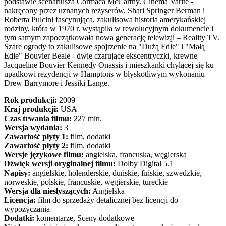
podstawie scenariusza Cormaca McCarthy. Cinema Varite -
nakręcony przez uznanych reżyserów, Shari Springer Berman i
Roberta Pulcini fascynująca, zakulisowa historia amerykańskiej
rodziny, która w 1970 r. wystąpiła w rewolucyjnym dokumencie i
tym samym zapoczątkowała nowa generację telewizji – Reality TV.
Szare ogrody to zakulisowe spojrzenie na "Dużą Edie" i "Małą
Edie" Bouvier Beale - dwie czarujące ekscentryczki, krewne
Jacqueline Bouvier Kennedy Onassis i mieszkanki chylącej się ku
upadkowi rezydencji w Hamptons w błyskotliwym wykonaniu
Drew Barrymore i Jessiki Lange.
Rok produkcji:
2009
Kraj produkcji:
USA
Czas trwania filmu:
227 min.
Wersja wydania:
3
Zawartość płyty 1:
film, dodatki
Zawartość płyty 2:
film, dodatki
Wersje językowe filmu:
angielska, francuska, węgierska
Dźwięk wersji oryginalnej filmu:
Dolby Digital 5.1
Napisy:
angielskie, holenderskie, duńskie, fińskie, szwedzkie,
norweskie, polskie, francuskie, węgierskie, tureckie
Wersja dla niesłyszących:
Angielska
Licencja:
film do sprzedaży detalicznej bez licencji do
wypożyczania
Dodatki:
komentarze, Sceny dodatkowe