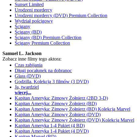
Sunset Limited
Urodzeni mordercy
Urodzeni mordercy (DVD) Premium Collection
Wydział pościgowy
Ścigany
Ścigany (BD)
Ścigany (BD) Premium Collection
Ścigany Premium Collection
Samuel L. Jackson
Zobacz inne filmy tego aktora:
Czas zabijania
Długi pocałunek na dobranoc
Glass (DVD)
Godzilla. Kolekcja 3 filmów (3 DVD)
Ja, twardziel
więcej...
Kapitan Ameryka: Zimowy Żołnierz (2BD 3-D)
Kapitan Ameryka: Zimowy Żołnierz (BD)
Kapitan Ameryka: Zimowy Żołnierz (BD) Kolekcja Marvel
Kapitan Ameryka: Zimowy Żołnierz (DVD)
Kapitan Ameryka: Zimowy Żołnierz (DVD) Kolekcja Marvel
Kapitan Ameryka 1-4 Pakiet (4 BD)
Kapitan Ameryka 1-4 Pakiet (4 DVD)
Kapitan Marvel (BD)