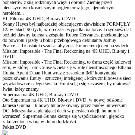
bohaterów z siłą rodzinnych więzi i obronić Ziemię przed
nienasyconym kosmicznym bogiem oraz jego tajemniczym
heroldem...
F1: Film na 4K UHD, Blu-ray i DVD!
Sonny Hayes był najbardziej obiecującym zjawiskiem FORMUŁY
1® w latach 90-tych, aż do czasu wypadku na torze. Trzydzieści lat
później dawny kolega z zespołu, Ruben Cervantes, przekonuje go
do powrotu i jazdy u boku przebojowego debiutanta Joshuy
Pearce’a. To ostatnia szansa, aby zostać numerem jeden na świecie.
Mission: Impossible - The Final Reckoning na 4K UHD, Blu-ray i
DVD!
Mission: Impossible - The Final Reckoning, to ósma część kultowej
serii, w której Tom Cruise wciela się w rolę nieustraszonego Ethana
Hunta. Agent Ethan Hunt wraz z zespołem IMF kontynuują
poszukiwania Entity - sztucznej inteligencji, która zinfiltrowała sieci
wywiadowcze całego świata. Hunt ściga się z czasem, by uratować
świat, który znamy.
Superman na 4K UHD, Blu-ray i DVD!
Oto Superman na 4K UHD, Blu-ray i DVD, w nowej odsłonie
Jamesa Gunna – kinowy hit oczekiwany przez fanów uniwersum
DC. Mieszanka zapierającej dech w piersiach akcji, humoru i
wzruszeń. Superman Gunna kieruje się współczuciem i głęboko
zakorzenioną wiarą w dobro ludzkości.
Pakiet DVD