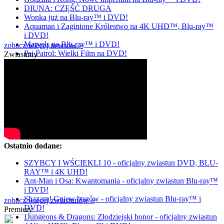
DIUNA: CZĘŚĆ DRUGA
Wonka już na Blu-ray™ i DVD!
Aquaman i Zaginione Królestwo na 4K UHD™, Blu-ray™
i DVD!
Marvels na Blu-ray™ i DVD!
zobacz więcej newsów »
Psi Patrol: Wielki Film na DVD!
Zwiastuny
Ostatnio dodane:
SZYBCY I WŚCIEKLI 10 - oficjalny zwiastun DVD, BLU-
RAY™ i 4K UHD!
Ant-Man i Osa: Kwantomania - oficjalny zwiastun Blu-ray™
i DVD!
Shazam! Gniew bogów - oficjalny zwiastun Blu-ray™ i
zobacz więcej zwiastunów »
DVD!
Premiery
Dungeons & Dragons: Złodziejski honor - oficjalny zwiastun