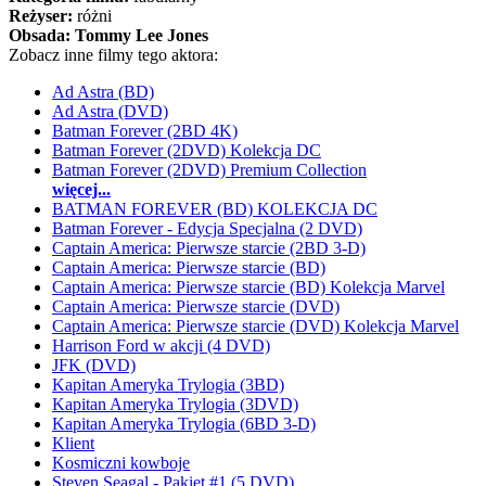
Reżyser:
różni
Obsada:
Tommy Lee Jones
Zobacz inne filmy tego aktora:
Ad Astra (BD)
Ad Astra (DVD)
Batman Forever (2BD 4K)
Batman Forever (2DVD) Kolekcja DC
Batman Forever (2DVD) Premium Collection
więcej...
BATMAN FOREVER (BD) KOLEKCJA DC
Batman Forever - Edycja Specjalna (2 DVD)
Captain America: Pierwsze starcie (2BD 3-D)
Captain America: Pierwsze starcie (BD)
Captain America: Pierwsze starcie (BD) Kolekcja Marvel
Captain America: Pierwsze starcie (DVD)
Captain America: Pierwsze starcie (DVD) Kolekcja Marvel
Harrison Ford w akcji (4 DVD)
JFK (DVD)
Kapitan Ameryka Trylogia (3BD)
Kapitan Ameryka Trylogia (3DVD)
Kapitan Ameryka Trylogia (6BD 3-D)
Klient
Kosmiczni kowboje
Steven Seagal - Pakiet #1 (5 DVD)