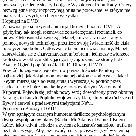
przeżycie, ocalenie siostry i objęcie Wysokiego Tronu Rady. Cztery
bezwzględne rody rozpoczynają brutalne polowanie, w którym nie
ma zasad, a zwycięzca bierze wszystko.
Hopnięci na DVD!
Zabawna, pełna przygód animacja Disney i Pixar na DVD. A
gdybyśmy tak mogli rozmawiać ze zwierzętami i rozumieli, co
mówią? Miłośniczka zwierząt, Mabel, korzysta z okazji, aby za
pomocą nowych technologii przenieść swoją świadomość do ciała
robotycznego bobra. Odkrywając tajemnice świata natury, Mabel
zaprzyjaźnia się z charyzmatycznym bobrem i jednoczy zwierzęce
królestwo w obliczu zbliżającego się zagrożenia ze strony ludzi.
Avatar: Ogień i popiół na 4K UHD, Blu-ray i DVD!
Powróć do zapierającego dech w piersiach świata Pandory w
najbardziej, jak dotąd, monumentalnej odsłonie sagi Avatar. Jake i
Neytiri mierzą się z bolesną stratą i wyruszają w podróż przez
spektakularne i nieznane krainy z koczowniczymi Wietrznymi
Kupcami. Pojawia się jednak nowy wróg dowodzony przez okrutną
Varang - to Ludzie Popiołu, wojowniczy klan, który odwrócił się od
Eywy i zerwał z pradawnymi tradycjami Na'vi.
Pomocy na Blu-ray i DVD!
W tym tętniącym czarnym humorem thrillerze psychologicznym
dwoje współpracowników (Rachel McAdams i Dylan O’Brien),
którzy jako jedyni uchodzą z życiem z katastrofy samolotu, trafia na
bezludną wyspę. Aby przetrwać, muszą przezwyciężyć wzajemną
niechęć i nauczyć się współpracować. Biurowe zasady już tu nie