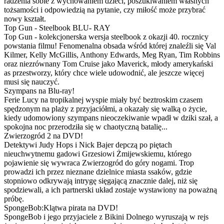
radzenia sobie z wychowaniem dzieci, poszukiwaniem własnych
tożsamości i odpowiedzią na pytanie, czy miłość może przybrać
nowy kształt.
Top Gun - Steelbook BLU- RAY
Top Gun - kolekcjonerska wersja steelbook z okazji 40. rocznicy
powstania filmu! Fenomenalna obsada wśród której znaleźli się Val
Kilmer, Kelly McGillis, Anthony Edwards, Meg Ryan, Tim Robbins
oraz niezrównany Tom Cruise jako Maverick, młody amerykański
as przestworzy, który chce wiele udowodnić, ale jeszcze więcej
musi się nauczyć.
Szympans na Blu-ray!
Ferie Lucy na tropikalnej wyspie miały być beztroskim czasem
spędzonym na plaży z przyjaciółmi, a okazały się walką o życie,
kiedy udomowiony szympans nieoczekiwanie wpadł w dziki szał, a
spokojna noc przerodziła się w chaotyczną batalię...
Zwierzogród 2 na DVD!
Detektywi Judy Hops i Nick Bajer depczą po piętach
nieuchwytnemu gadowi Grzesiowi Żmijewskiemu, którego
pojawienie się wywraca Zwierzogród do góry nogami. Trop
prowadzi ich przez nieznane dzielnice miasta ssaków, gdzie
stopniowo odkrywają intrygę sięgającą znacznie dalej, niż się
spodziewali, a ich partnerski układ zostaje wystawiony na poważną
próbę.
SpongeBob:Klątwa pirata na DVD!
SpongeBob i jego przyjaciele z Bikini Dolnego wyruszają w rejs