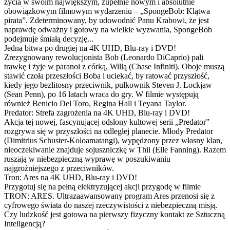
życia w swoim największym, zupełnie nowym i absolutnie
obowiązkowym filmowym wydarzeniu – „SpongeBob: Klątwa
pirata”. Zdeterminowany, by udowodnić Panu Krabowi, że jest
naprawdę odważny i gotowy na wielkie wyzwania, SpongeBob
podejmuje śmiałą decyzję...
Jedna bitwa po drugiej na 4K UHD, Blu-ray i DVD!
Zrezygnowany rewolucjonista Bob (Leonardo DiCaprio) pali
trawkę i żyje w paranoi z córką, Willą (Chase Infiniti). Oboje muszą
stawić czoła przeszłości Boba i uciekać, by ratować przyszłość,
kiedy jego bezlitosny przeciwnik, pułkownik Steven J. Lockjaw
(Sean Penn), po 16 latach wraca do gry. W filmie występują
również Benicio Del Toro, Regina Hall i Teyana Taylor.
Predator: Strefa zagrożenia na 4K UHD, Blu-ray i DVD!
Akcja tej nowej, fascynującej odsłony kultowej serii „Predator”
rozgrywa się w przyszłości na odległej planecie. Młody Predator
(Dimitrius Schuster-Koloamatangi), wypędzony przez własny klan,
nieoczekiwanie znajduje sojuszniczkę w Thii (Elle Fanning). Razem
ruszają w niebezpieczną wyprawę w poszukiwaniu
najgroźniejszego z przeciwników.
Tron: Ares na 4K UHD, Blu-ray i DVD!
Przygotuj się na pełną elektryzującej akcji przygodę w filmie
TRON: ARES. Ultrazaawansowany program Ares przenosi się z
cyfrowego świata do naszej rzeczywistości z niebezpieczną misją.
Czy ludzkość jest gotowa na pierwszy fizyczny kontakt ze Sztuczną
Inteligencją?