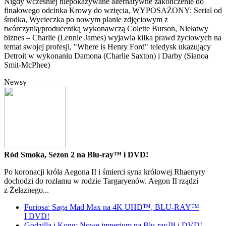
Nigdy wcześniej niepokazywane alternatywne zakończenie do
finałowego odcinka Krowy do wzięcia, WYPOSAŻONY: Serial od
środka, Wycieczka po nowym planie zdjęciowym z
twórczynią/producentką wykonawczą Colette Burson, Niełatwy
biznes – Charlie (Lennie James) wyjawia kilka prawd życiowych na
temat swojej profesji, "Where is Henry Ford" teledysk ukazujący
Detroit w wykonaniu Damona (Charlie Saxton) i Darby (Sianoa
Smit-McPhee)
Newsy
Ród Smoka, Sezon 2 na Blu-ray™ i DVD!
Po koronacji króla Aegona II i śmierci syna królowej Rhaenyry
dochodzi do rozłamu w rodzie Targaryenów. Aegon II rządzi
z Żelaznego...
Furiosa: Saga Mad Max na 4K UHD™, BLU-RAY™
I DVD!
Godzilla i Kong: Nowe imperium na Blu-ray™ i DVD!