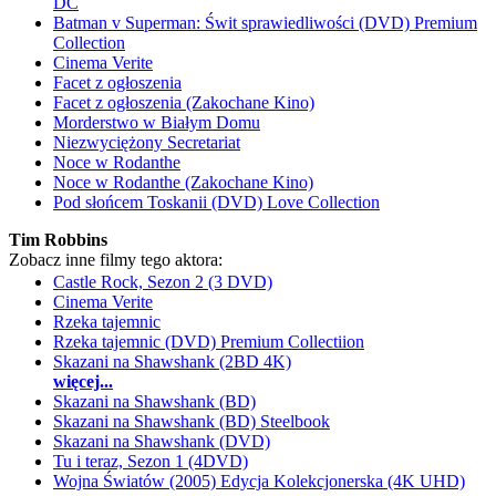
DC
Batman v Superman: Świt sprawiedliwości (DVD) Premium
Collection
Cinema Verite
Facet z ogłoszenia
Facet z ogłoszenia (Zakochane Kino)
Morderstwo w Białym Domu
Niezwyciężony Secretariat
Noce w Rodanthe
Noce w Rodanthe (Zakochane Kino)
Pod słońcem Toskanii (DVD) Love Collection
Tim Robbins
Zobacz inne filmy tego aktora:
Castle Rock, Sezon 2 (3 DVD)
Cinema Verite
Rzeka tajemnic
Rzeka tajemnic (DVD) Premium Collectiion
Skazani na Shawshank (2BD 4K)
więcej...
Skazani na Shawshank (BD)
Skazani na Shawshank (BD) Steelbook
Skazani na Shawshank (DVD)
Tu i teraz, Sezon 1 (4DVD)
Wojna Światów (2005) Edycja Kolekcjonerska (4K UHD)