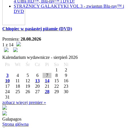
4 Ultra HD™, Blu-ray™ i DVD!
STRAŻNICY GALAKTYKI VOL 3 - zwiastun Blu-ray™ i
DVD
Chłopiec w pasiastej piżamie (DVD)
Premiera:
28.08.2026
1 z 14
Kalendarium wydawnicze -
sierpień
2026
Pn
Wt
Śr
Cz
Pi
So
Ni
1
2
3
4
5
6
7
8
9
10
11
12
13
14
15
16
17
18
19
20
21
22
23
24
25
26
27
28
29
30
31
zobacz więcej premier »
Galapagos
Strona główna