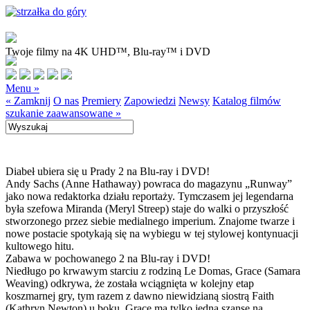
Twoje filmy na 4K UHD™, Blu-ray™ i DVD
Menu »
« Zamknij
O nas
Premiery
Zapowiedzi
Newsy
Katalog filmów
szukanie zaawansowane »
Diabeł ubiera się u Prady 2 na Blu-ray i DVD!
Andy Sachs (Anne Hathaway) powraca do magazynu „Runway”
jako nowa redaktorka działu reportaży. Tymczasem jej legendarna
była szefowa Miranda (Meryl Streep) staje do walki o przyszłość
stworzonego przez siebie medialnego imperium. Znajome twarze i
nowe postacie spotykają się na wybiegu w tej stylowej kontynuacji
kultowego hitu.
Zabawa w pochowanego 2 na Blu-ray i DVD!
Niedługo po krwawym starciu z rodziną Le Domas, Grace (Samara
Weaving) odkrywa, że została wciągnięta w kolejny etap
koszmarnej gry, tym razem z dawno niewidzianą siostrą Faith
(Kathryn Newton) u boku. Grace ma tylko jedną szansę na