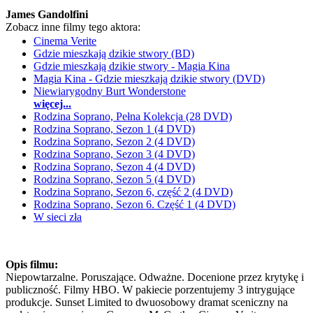
James Gandolfini
Zobacz inne filmy tego aktora:
Cinema Verite
Gdzie mieszkają dzikie stwory (BD)
Gdzie mieszkają dzikie stwory - Magia Kina
Magia Kina - Gdzie mieszkają dzikie stwory (DVD)
Niewiarygodny Burt Wonderstone
więcej...
Rodzina Soprano, Pełna Kolekcja (28 DVD)
Rodzina Soprano, Sezon 1 (4 DVD)
Rodzina Soprano, Sezon 2 (4 DVD)
Rodzina Soprano, Sezon 3 (4 DVD)
Rodzina Soprano, Sezon 4 (4 DVD)
Rodzina Soprano, Sezon 5 (4 DVD)
Rodzina Soprano, Sezon 6, część 2 (4 DVD)
Rodzina Soprano, Sezon 6. Część 1 (4 DVD)
W sieci zła
Opis filmu:
Niepowtarzalne. Poruszające. Odważne. Docenione przez krytykę i
publiczność. Filmy HBO. W pakiecie porzentujemy 3 intrygujące
produkcje. Sunset Limited to dwuosobowy dramat sceniczny na