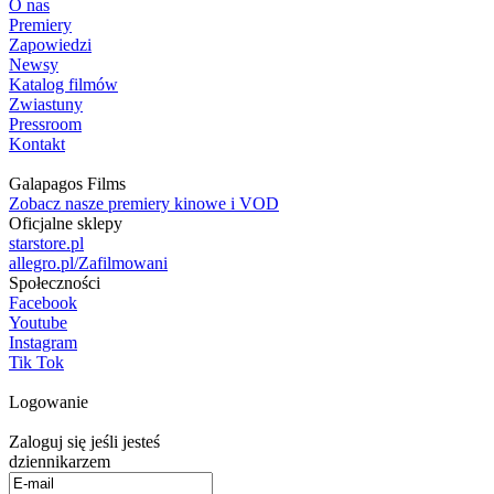
O nas
Premiery
Zapowiedzi
Newsy
Katalog filmów
Zwiastuny
Pressroom
Kontakt
Galapagos Films
Zobacz nasze premiery kinowe i VOD
Oficjalne sklepy
starstore.pl
allegro.pl/Zafilmowani
Społeczności
Facebook
Youtube
Instagram
Tik Tok
Logowanie
Zaloguj się jeśli jesteś
dziennikarzem