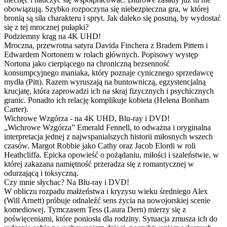
obowiązują. Szybko rozpoczyna się niebezpieczna gra, w której
bronią są siła charakteru i spryt. Jak daleko się posuną, by wydostać
się z tej mrocznej pułapki?
Podziemny krąg na 4K UHD!
Mroczna, przewrotna satyra Davida Finchera z Bradem Pittem i
Edwardem Nortonem w rolach głównych. Popisowy występ
Nortona jako cierpiącego na chroniczną bezsenność
konsumpcyjnego maniaka, który poznaje cynicznego sprzedawcę
mydła (Pitt). Razem wyruszają na buntowniczą, egzystencjalną
krucjatę, która zaprowadzi ich na skraj fizycznych i psychicznych
granic. Ponadto ich relację komplikuje kobieta (Helena Bonham
Carter).
Wichrowe Wzgórza - na 4K UHD, Blu-ray i DVD!
„Wichrowe Wzgórza” Emerald Fennell, to odważna i oryginalna
interpretacja jednej z najwspanialszych historii miłosnych wszech
czasów. Margot Robbie jako Cathy oraz Jacob Elordi w roli
Heathcliffa. Epicka opowieść o pożądaniu, miłości i szaleństwie, w
której zakazana namiętność przeradza się z romantycznej w
odurzającą i toksyczną.
Czy mnie słychac? Na Blu-ray i DVD!
W obliczu rozpadu małżeństwa i kryzysu wieku średniego Alex
(Will Arnett) próbuje odnaleźć sens życia na nowojorskiej scenie
komediowej. Tymczasem Tess (Laura Dern) mierzy się z
poświęceniami, które poniosła dla rodziny. Sytuacja zmusza ich do