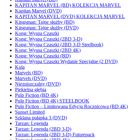
KAPITAN MARVEL (BD) KOLEKCJA MARVEL
Kapitan Marvel (DVD)
KAPITAN MARVEL (DVD) KOLEKCJA MARVEL
Kingsman: Tajne służby (BD)
Kingsman: Tajne służby (DVD)
Kong: Wyspa Czaszki
Kong: Wyspa Czaszki (2BD 3-D)
Kong: Wyspa Czaszki (2BD 3-D Steelbook)
Kong: Wyspa Czaszki (2BD 4K)
Kong: Wyspa Czaszki (BD)
Kong: Wyspa Czaszki Wydanie Specjalne (2 DVD)
Kula
Marvels (BD)
Marvels (DVD)
Niezniszczalny (DVD)
Piekielna głębia
Pulp Fiction (BD 4K)
Pulp Fiction (BD 4K) STEELBOOK
Pulp Fiction – Limitowana Edycja Rocznicowa (BD 4K)
Sunset Limited
Szklana pułapka 3 (DVD)
Tarzan: Legenda
Tarzan: Legenda (2BD 3-D)
Tarzan: Legenda (2BD 3-D) Futurepack