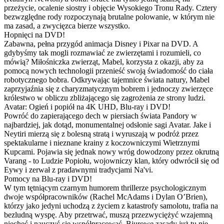
przeżycie, ocalenie siostry i objęcie Wysokiego Tronu Rady. Cztery
bezwzględne rody rozpoczynają brutalne polowanie, w którym nie
ma zasad, a zwycięzca bierze wszystko.
Hopnięci na DVD!
Zabawna, pełna przygód animacja Disney i Pixar na DVD. A
gdybyśmy tak mogli rozmawiać ze zwierzętami i rozumieli, co
mówią? Miłośniczka zwierząt, Mabel, korzysta z okazji, aby za
pomocą nowych technologii przenieść swoją świadomość do ciała
robotycznego bobra. Odkrywając tajemnice świata natury, Mabel
zaprzyjaźnia się z charyzmatycznym bobrem i jednoczy zwierzęce
królestwo w obliczu zbliżającego się zagrożenia ze strony ludzi.
Avatar: Ogień i popiół na 4K UHD, Blu-ray i DVD!
Powróć do zapierającego dech w piersiach świata Pandory w
najbardziej, jak dotąd, monumentalnej odsłonie sagi Avatar. Jake i
Neytiri mierzą się z bolesną stratą i wyruszają w podróż przez
spektakularne i nieznane krainy z koczowniczymi Wietrznymi
Kupcami. Pojawia się jednak nowy wróg dowodzony przez okrutną
Varang - to Ludzie Popiołu, wojowniczy klan, który odwrócił się od
Eywy i zerwał z pradawnymi tradycjami Na'vi.
Pomocy na Blu-ray i DVD!
W tym tętniącym czarnym humorem thrillerze psychologicznym
dwoje współpracowników (Rachel McAdams i Dylan O’Brien),
którzy jako jedyni uchodzą z życiem z katastrofy samolotu, trafia na
bezludną wyspę. Aby przetrwać, muszą przezwyciężyć wzajemną
niechęć i nauczyć się współpracować. Biurowe zasady już tu nie