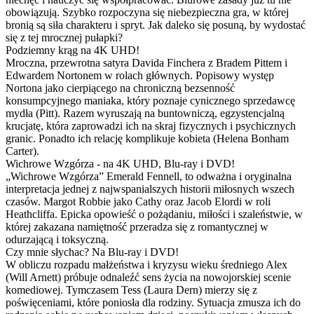
obowiązują. Szybko rozpoczyna się niebezpieczna gra, w której
bronią są siła charakteru i spryt. Jak daleko się posuną, by wydostać
się z tej mrocznej pułapki?
Podziemny krąg na 4K UHD!
Mroczna, przewrotna satyra Davida Finchera z Bradem Pittem i
Edwardem Nortonem w rolach głównych. Popisowy występ
Nortona jako cierpiącego na chroniczną bezsenność
konsumpcyjnego maniaka, który poznaje cynicznego sprzedawcę
mydła (Pitt). Razem wyruszają na buntowniczą, egzystencjalną
krucjatę, która zaprowadzi ich na skraj fizycznych i psychicznych
granic. Ponadto ich relację komplikuje kobieta (Helena Bonham
Carter).
Wichrowe Wzgórza - na 4K UHD, Blu-ray i DVD!
„Wichrowe Wzgórza” Emerald Fennell, to odważna i oryginalna
interpretacja jednej z najwspanialszych historii miłosnych wszech
czasów. Margot Robbie jako Cathy oraz Jacob Elordi w roli
Heathcliffa. Epicka opowieść o pożądaniu, miłości i szaleństwie, w
której zakazana namiętność przeradza się z romantycznej w
odurzającą i toksyczną.
Czy mnie słychac? Na Blu-ray i DVD!
W obliczu rozpadu małżeństwa i kryzysu wieku średniego Alex
(Will Arnett) próbuje odnaleźć sens życia na nowojorskiej scenie
komediowej. Tymczasem Tess (Laura Dern) mierzy się z
poświęceniami, które poniosła dla rodziny. Sytuacja zmusza ich do