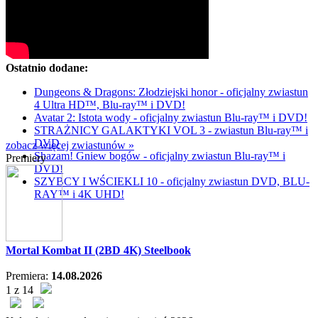
Ostatnio dodane:
Dungeons & Dragons: Złodziejski honor - oficjalny zwiastun
4 Ultra HD™, Blu-ray™ i DVD!
Avatar 2: Istota wody - oficjalny zwiastun Blu-ray™ i DVD!
STRAŻNICY GALAKTYKI VOL 3 - zwiastun Blu-ray™ i
DVD
zobacz więcej zwiastunów »
Shazam! Gniew bogów - oficjalny zwiastun Blu-ray™ i
Premiery
DVD!
SZYBCY I WŚCIEKLI 10 - oficjalny zwiastun DVD, BLU-
RAY™ i 4K UHD!
Mortal Kombat II (2BD 4K) Steelbook
Premiera:
14.08.2026
1 z 14