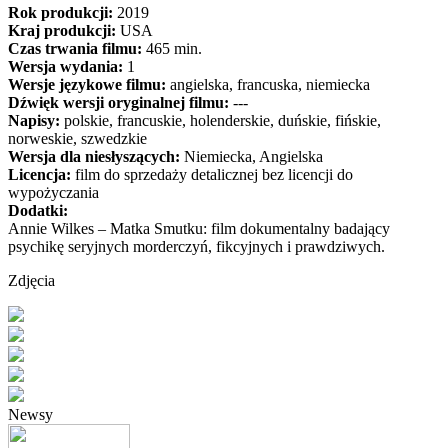
Rok produkcji:
2019
Kraj produkcji:
USA
Czas trwania filmu:
465 min.
Wersja wydania:
1
Wersje językowe filmu:
angielska, francuska, niemiecka
Dźwięk wersji oryginalnej filmu:
---
Napisy:
polskie, francuskie, holenderskie, duńskie, fińskie,
norweskie, szwedzkie
Wersja dla niesłyszących:
Niemiecka, Angielska
Licencja:
film do sprzedaży detalicznej bez licencji do
wypożyczania
Dodatki:
Annie Wilkes – Matka Smutku: film dokumentalny badający
psychikę seryjnych morderczyń, fikcyjnych i prawdziwych.
Zdjęcia
Newsy