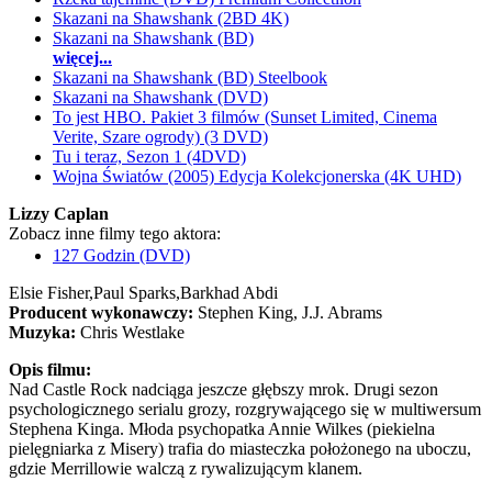
Skazani na Shawshank (2BD 4K)
Skazani na Shawshank (BD)
więcej...
Skazani na Shawshank (BD) Steelbook
Skazani na Shawshank (DVD)
To jest HBO. Pakiet 3 filmów (Sunset Limited, Cinema
Verite, Szare ogrody) (3 DVD)
Tu i teraz, Sezon 1 (4DVD)
Wojna Światów (2005) Edycja Kolekcjonerska (4K UHD)
Lizzy Caplan
Zobacz inne filmy tego aktora:
127 Godzin (DVD)
Elsie Fisher,
Paul Sparks,
Barkhad Abdi
Producent wykonawczy:
Stephen King, J.J. Abrams
Muzyka:
Chris Westlake
Opis filmu:
Nad Castle Rock nadciąga jeszcze głębszy mrok. Drugi sezon
psychologicznego serialu grozy, rozgrywającego się w multiwersum
Stephena Kinga. Młoda psychopatka Annie Wilkes (piekielna
pielęgniarka z Misery) trafia do miasteczka położonego na uboczu,
gdzie Merrillowie walczą z rywalizującym klanem.