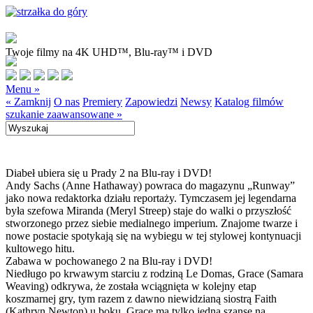
Twoje filmy na 4K UHD™, Blu-ray™ i DVD
Menu »
« Zamknij
O nas
Premiery
Zapowiedzi
Newsy
Katalog filmów
szukanie zaawansowane »
Diabeł ubiera się u Prady 2 na Blu-ray i DVD!
Andy Sachs (Anne Hathaway) powraca do magazynu „Runway”
jako nowa redaktorka działu reportaży. Tymczasem jej legendarna
była szefowa Miranda (Meryl Streep) staje do walki o przyszłość
stworzonego przez siebie medialnego imperium. Znajome twarze i
nowe postacie spotykają się na wybiegu w tej stylowej kontynuacji
kultowego hitu.
Zabawa w pochowanego 2 na Blu-ray i DVD!
Niedługo po krwawym starciu z rodziną Le Domas, Grace (Samara
Weaving) odkrywa, że została wciągnięta w kolejny etap
koszmarnej gry, tym razem z dawno niewidzianą siostrą Faith
(Kathryn Newton) u boku. Grace ma tylko jedną szansę na