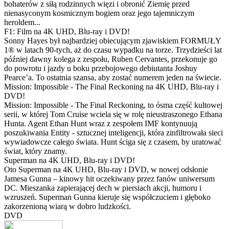
bohaterów z siłą rodzinnych więzi i obronić Ziemię przed
nienasyconym kosmicznym bogiem oraz jego tajemniczym
heroldem...
F1: Film na 4K UHD, Blu-ray i DVD!
Sonny Hayes był najbardziej obiecującym zjawiskiem FORMUŁY
1® w latach 90-tych, aż do czasu wypadku na torze. Trzydzieści lat
później dawny kolega z zespołu, Ruben Cervantes, przekonuje go
do powrotu i jazdy u boku przebojowego debiutanta Joshuy
Pearce’a. To ostatnia szansa, aby zostać numerem jeden na świecie.
Mission: Impossible - The Final Reckoning na 4K UHD, Blu-ray i
DVD!
Mission: Impossible - The Final Reckoning, to ósma część kultowej
serii, w której Tom Cruise wciela się w rolę nieustraszonego Ethana
Hunta. Agent Ethan Hunt wraz z zespołem IMF kontynuują
poszukiwania Entity - sztucznej inteligencji, która zinfiltrowała sieci
wywiadowcze całego świata. Hunt ściga się z czasem, by uratować
świat, który znamy.
Superman na 4K UHD, Blu-ray i DVD!
Oto Superman na 4K UHD, Blu-ray i DVD, w nowej odsłonie
Jamesa Gunna – kinowy hit oczekiwany przez fanów uniwersum
DC. Mieszanka zapierającej dech w piersiach akcji, humoru i
wzruszeń. Superman Gunna kieruje się współczuciem i głęboko
zakorzenioną wiarą w dobro ludzkości.
DVD