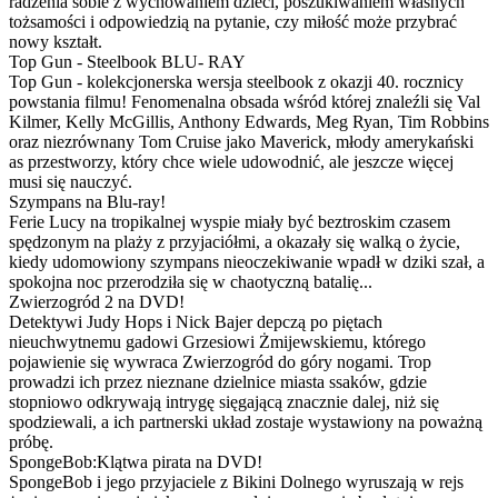
radzenia sobie z wychowaniem dzieci, poszukiwaniem własnych
tożsamości i odpowiedzią na pytanie, czy miłość może przybrać
nowy kształt.
Top Gun - Steelbook BLU- RAY
Top Gun - kolekcjonerska wersja steelbook z okazji 40. rocznicy
powstania filmu! Fenomenalna obsada wśród której znaleźli się Val
Kilmer, Kelly McGillis, Anthony Edwards, Meg Ryan, Tim Robbins
oraz niezrównany Tom Cruise jako Maverick, młody amerykański
as przestworzy, który chce wiele udowodnić, ale jeszcze więcej
musi się nauczyć.
Szympans na Blu-ray!
Ferie Lucy na tropikalnej wyspie miały być beztroskim czasem
spędzonym na plaży z przyjaciółmi, a okazały się walką o życie,
kiedy udomowiony szympans nieoczekiwanie wpadł w dziki szał, a
spokojna noc przerodziła się w chaotyczną batalię...
Zwierzogród 2 na DVD!
Detektywi Judy Hops i Nick Bajer depczą po piętach
nieuchwytnemu gadowi Grzesiowi Żmijewskiemu, którego
pojawienie się wywraca Zwierzogród do góry nogami. Trop
prowadzi ich przez nieznane dzielnice miasta ssaków, gdzie
stopniowo odkrywają intrygę sięgającą znacznie dalej, niż się
spodziewali, a ich partnerski układ zostaje wystawiony na poważną
próbę.
SpongeBob:Klątwa pirata na DVD!
SpongeBob i jego przyjaciele z Bikini Dolnego wyruszają w rejs