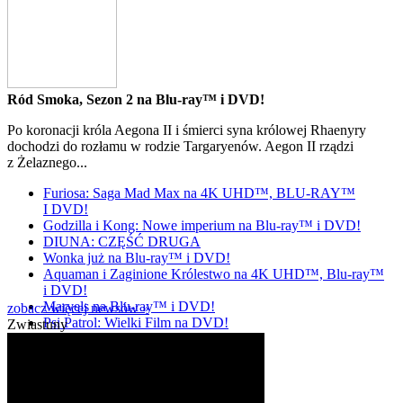
Ród Smoka, Sezon 2 na Blu-ray™ i DVD!
Po koronacji króla Aegona II i śmierci syna królowej Rhaenyry
dochodzi do rozłamu w rodzie Targaryenów. Aegon II rządzi
z Żelaznego...
Furiosa: Saga Mad Max na 4K UHD™, BLU-RAY™
I DVD!
Godzilla i Kong: Nowe imperium na Blu-ray™ i DVD!
DIUNA: CZĘŚĆ DRUGA
Wonka już na Blu-ray™ i DVD!
Aquaman i Zaginione Królestwo na 4K UHD™, Blu-ray™
i DVD!
Marvels na Blu-ray™ i DVD!
zobacz więcej newsów »
Psi Patrol: Wielki Film na DVD!
Zwiastuny