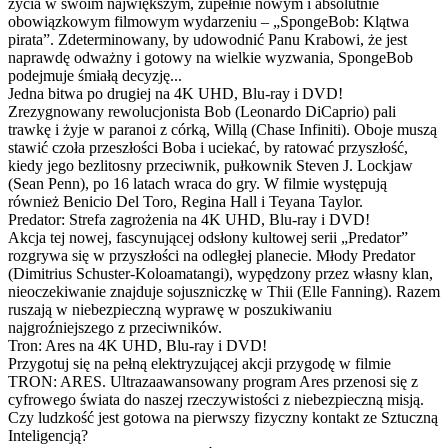
życia w swoim największym, zupełnie nowym i absolutnie
obowiązkowym filmowym wydarzeniu – „SpongeBob: Klątwa
pirata”. Zdeterminowany, by udowodnić Panu Krabowi, że jest
naprawdę odważny i gotowy na wielkie wyzwania, SpongeBob
podejmuje śmiałą decyzję...
Jedna bitwa po drugiej na 4K UHD, Blu-ray i DVD!
Zrezygnowany rewolucjonista Bob (Leonardo DiCaprio) pali
trawkę i żyje w paranoi z córką, Willą (Chase Infiniti). Oboje muszą
stawić czoła przeszłości Boba i uciekać, by ratować przyszłość,
kiedy jego bezlitosny przeciwnik, pułkownik Steven J. Lockjaw
(Sean Penn), po 16 latach wraca do gry. W filmie występują
również Benicio Del Toro, Regina Hall i Teyana Taylor.
Predator: Strefa zagrożenia na 4K UHD, Blu-ray i DVD!
Akcja tej nowej, fascynującej odsłony kultowej serii „Predator”
rozgrywa się w przyszłości na odległej planecie. Młody Predator
(Dimitrius Schuster-Koloamatangi), wypędzony przez własny klan,
nieoczekiwanie znajduje sojuszniczkę w Thii (Elle Fanning). Razem
ruszają w niebezpieczną wyprawę w poszukiwaniu
najgroźniejszego z przeciwników.
Tron: Ares na 4K UHD, Blu-ray i DVD!
Przygotuj się na pełną elektryzującej akcji przygodę w filmie
TRON: ARES. Ultrazaawansowany program Ares przenosi się z
cyfrowego świata do naszej rzeczywistości z niebezpieczną misją.
Czy ludzkość jest gotowa na pierwszy fizyczny kontakt ze Sztuczną
Inteligencją?