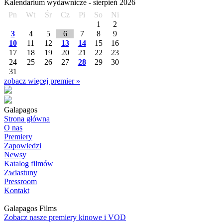
Kalendarium wydawnicze -
sierpień
2026
Pn
Wt
Śr
Cz
Pi
So
Ni
1
2
3
4
5
6
7
8
9
10
11
12
13
14
15
16
17
18
19
20
21
22
23
24
25
26
27
28
29
30
31
zobacz więcej premier »
Galapagos
Strona główna
O nas
Premiery
Zapowiedzi
Newsy
Katalog filmów
Zwiastuny
Pressroom
Kontakt
Galapagos Films
Zobacz nasze premiery kinowe i VOD