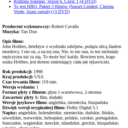
Rodzina Soprano, Sezon 6. Część 1 (4 DVD)
To jest HBO. Pakiet 3 filmów (Sunset Limited, Cinema
Verite, Szare ogrody) (3 DVD)
Producent wykonawczy:
Robert Cavallo
Muzyka:
Tan Dun
Opis filmu:
John Hobbes, detektyw z wydziału zabójstw, podąża ulicą śladem
mordercy. I oto on, a raczej ona. Nie, to nie ona, to ten nieśmiały
mężczyzna tuż za nią. To może być każdy. Bowiem tym, kogo
szuka Hobbes, jest demon zmieniający ciała jak rękawiczki.
Rok produkcji:
1998
Kraj produkcji:
USA
Czas trwania filmu:
119 min.
Wersja wydania:
1
Format płyty z filmem:
płyta 1-warstwowa, 2-stronna
Zawartość płyty 1:
film, dodatki
Wersje językowe filmu:
angielska, niemiecka, hiszpańska
Dźwięk wersji oryginalnej filmu:
Dolby Digital 5.1
Napisy:
angielskie, holenderskie, niemieckie, duńskie, fińskie,
szwedzkie, norweskie, hebrajskie, polskie, czeskie, portugalskie,
francuskie, węgierskie, tureckie, islandzkie, greckie, hiszpańskie,