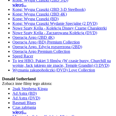
Kong: Wyspa Czaszki (2BD 3-D)
więcej...
Kong: Wyspa Czaszki (2BD 3-D Steelbook)
Kong: Wyspa Czaszki (2BD 4K)
Kong: Wyspa Czaszki (BD)
Kong: Wyspa Czaszki Wydanie Specjalne (2 DVD)
Nowe Szaty Króla - Kolekcja Disney Czarne Charakterki
Nowe Szaty Króla - Zaczarowana Kolekcja (DVD)
Operacja Argo (2BD 4K)
Operacja Argo (BD) Premium Collection
Operacja Argo. Edycja rozszerzona (2BD)
Operacja Argo Premium Collection
Speed Racer
To jest HBO. Pakiet 3 filmów (W czasie burzy. Churchill na
wojnie, Jack jakiego nie znacie, Temple Grandin) (3 DVD)
Wyznania zakupoholiczki (DVD) Love Collection
Donald Sutherland
Zobacz inne filmy tego aktora:
2pak Stephena Kinga
Ad Astra (BD)
Ad Astra (DVD)
Basmati Blues
Czas zabijania
więcej...