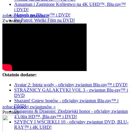
Aquaman i Zaginione Królestwo na 4K UHD™, Blu-ray™
i DVD!
Marvels na Blu-ray™ i DVD!
zobacz więcej newsów »
Psi Patrol: Wielki Film na DVD!
Zwiastuny
Ostatnio dodane:
Avatar 2: Istota wody - oficjalny zwiastun Blu-ray™ i DVD!
STRAŻNICY GALAKTYKI VOL 3 - zwiastun Blu-ray™ i
DVD
Shazam! Gniew bogów - oficjalny zwiastun Blu-ray™ i
DVD!
zobacz więcej zwiastunów »
Dungeons & Dragons: Złodziejski honor - oficjalny zwiastun
Premiery
4 Ultra HD™, Blu-ray™ i DVD!
SZYBCY I WŚCIEKLI 10 - oficjalny zwiastun DVD, BLU-
RAY™ i 4K UHD!