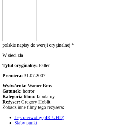
polskie napisy do wersji oryginalnej *
W sieci zła
Tytuł oryginalny:
Fallen
Premiera:
31.07.2007
Wytwórnia:
Warner Bros.
Gatunek:
horror
Kategoria filmu:
fabularny
Reżyser:
Gregory Hoblit
Zobacz inne filmy tego reżysera:
Lęk pierwotny (4K UHD)
Słaby punkt