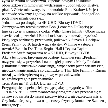
życia w swoim największym, zupełnie nowym i absolutnie
obowiązkowym filmowym wydarzeniu – „SpongeBob: Klątwa
pirata”. Zdeterminowany, by udowodnić Panu Krabowi, że jest
naprawdę odważny i gotowy na wielkie wyzwania, SpongeBob
podejmuje śmiałą decyzję...
Jedna bitwa po drugiej na 4K UHD, Blu-ray i DVD!
Zrezygnowany rewolucjonista Bob (Leonardo DiCaprio) pali
trawkę i żyje w paranoi z córką, Willą (Chase Infiniti). Oboje muszą
stawić czoła przeszłości Boba i uciekać, by ratować przyszłość,
kiedy jego bezlitosny przeciwnik, pułkownik Steven J. Lockjaw
(Sean Penn), po 16 latach wraca do gry. W filmie występują
również Benicio Del Toro, Regina Hall i Teyana Taylor.
Predator: Strefa zagrożenia na 4K UHD, Blu-ray i DVD!
Akcja tej nowej, fascynującej odsłony kultowej serii „Predator”
rozgrywa się w przyszłości na odległej planecie. Młody Predator
(Dimitrius Schuster-Koloamatangi), wypędzony przez własny klan,
nieoczekiwanie znajduje sojuszniczkę w Thii (Elle Fanning). Razem
ruszają w niebezpieczną wyprawę w poszukiwaniu
najgroźniejszego z przeciwników.
Tron: Ares na 4K UHD, Blu-ray i DVD!
Przygotuj się na pełną elektryzującej akcji przygodę w filmie
TRON: ARES. Ultrazaawansowany program Ares przenosi się z
cyfrowego świata do naszej rzeczywistości z niebezpieczną misją.
Czy ludzkość jest gotowa na pierwszy fizyczny kontakt ze Sztuczną
Inteligencją?