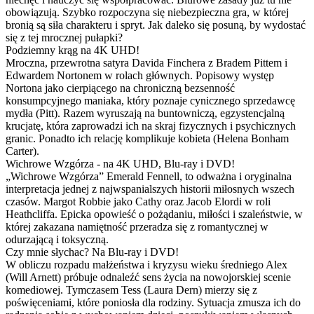
obowiązują. Szybko rozpoczyna się niebezpieczna gra, w której
bronią są siła charakteru i spryt. Jak daleko się posuną, by wydostać
się z tej mrocznej pułapki?
Podziemny krąg na 4K UHD!
Mroczna, przewrotna satyra Davida Finchera z Bradem Pittem i
Edwardem Nortonem w rolach głównych. Popisowy występ
Nortona jako cierpiącego na chroniczną bezsenność
konsumpcyjnego maniaka, który poznaje cynicznego sprzedawcę
mydła (Pitt). Razem wyruszają na buntowniczą, egzystencjalną
krucjatę, która zaprowadzi ich na skraj fizycznych i psychicznych
granic. Ponadto ich relację komplikuje kobieta (Helena Bonham
Carter).
Wichrowe Wzgórza - na 4K UHD, Blu-ray i DVD!
„Wichrowe Wzgórza” Emerald Fennell, to odważna i oryginalna
interpretacja jednej z najwspanialszych historii miłosnych wszech
czasów. Margot Robbie jako Cathy oraz Jacob Elordi w roli
Heathcliffa. Epicka opowieść o pożądaniu, miłości i szaleństwie, w
której zakazana namiętność przeradza się z romantycznej w
odurzającą i toksyczną.
Czy mnie słychac? Na Blu-ray i DVD!
W obliczu rozpadu małżeństwa i kryzysu wieku średniego Alex
(Will Arnett) próbuje odnaleźć sens życia na nowojorskiej scenie
komediowej. Tymczasem Tess (Laura Dern) mierzy się z
poświęceniami, które poniosła dla rodziny. Sytuacja zmusza ich do