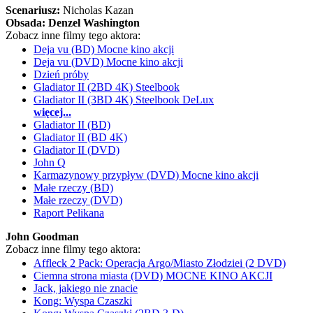
Scenariusz:
Nicholas Kazan
Obsada:
Denzel Washington
Zobacz inne filmy tego aktora:
Deja vu (BD) Mocne kino akcji
Deja vu (DVD) Mocne kino akcji
Dzień próby
Gladiator II (2BD 4K) Steelbook
Gladiator II (3BD 4K) Steelbook DeLux
więcej...
Gladiator II (BD)
Gladiator II (BD 4K)
Gladiator II (DVD)
John Q
Karmazynowy przypływ (DVD) Mocne kino akcji
Małe rzeczy (BD)
Małe rzeczy (DVD)
Raport Pelikana
John Goodman
Zobacz inne filmy tego aktora:
Affleck 2 Pack: Operacja Argo/Miasto Złodziei (2 DVD)
Ciemna strona miasta (DVD) MOCNE KINO AKCJI
Jack, jakiego nie znacie
Kong: Wyspa Czaszki