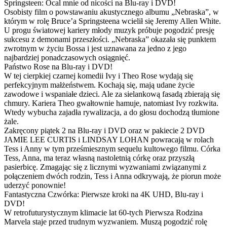
Springsteen: Ocal mnie od nicości na Blu-ray i DVD!
Osobisty film o powstawaniu akustycznego albumu „Nebraska”, w
którym w rolę Bruce’a Springsteena wcielił się Jeremy Allen White.
U progu światowej kariery młody muzyk próbuje pogodzić presję
sukcesu z demonami przeszłości. „Nebraska” okazała się punktem
zwrotnym w życiu Bossa i jest uznawana za jedno z jego
najbardziej ponadczasowych osiągnięć.
Państwo Rose na Blu-ray i DVD!
W tej cierpkiej czarnej komedii Ivy i Theo Rose wydają się
perfekcyjnym małżeństwem. Kochają się, mają udane życie
zawodowe i wspaniałe dzieci. Ale za sielankową fasadą zbierają się
chmury. Kariera Theo gwałtownie hamuje, natomiast Ivy rozkwita.
Wtedy wybucha zajadła rywalizacja, a do głosu dochodzą tłumione
żale.
Zakręcony piątek 2 na Blu-ray i DVD oraz w pakiecie 2 DVD
JAMIE LEE CURTIS i LINDSAY LOHAN powracają w rolach
Tess i Anny w tym prześmiesznym sequelu kultowego filmu. Córka
Tess, Anna, ma teraz własną nastoletnią córkę oraz przyszłą
pasierbicę. Zmagając się z licznymi wyzwaniami związanymi z
połączeniem dwóch rodzin, Tess i Anna odkrywają, że piorun może
uderzyć ponownie!
Fantastyczna Czwórka: Pierwsze kroki na 4K UHD, Blu-ray i
DVD!
W retrofuturystycznym klimacie lat 60-tych Pierwsza Rodzina
Marvela staje przed trudnym wyzwaniem. Muszą pogodzić rolę