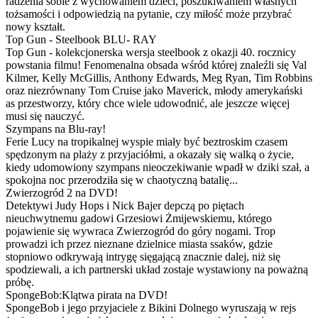
radzenia sobie z wychowaniem dzieci, poszukiwaniem własnych
tożsamości i odpowiedzią na pytanie, czy miłość może przybrać
nowy kształt.
Top Gun - Steelbook BLU- RAY
Top Gun - kolekcjonerska wersja steelbook z okazji 40. rocznicy
powstania filmu! Fenomenalna obsada wśród której znaleźli się Val
Kilmer, Kelly McGillis, Anthony Edwards, Meg Ryan, Tim Robbins
oraz niezrównany Tom Cruise jako Maverick, młody amerykański
as przestworzy, który chce wiele udowodnić, ale jeszcze więcej
musi się nauczyć.
Szympans na Blu-ray!
Ferie Lucy na tropikalnej wyspie miały być beztroskim czasem
spędzonym na plaży z przyjaciółmi, a okazały się walką o życie,
kiedy udomowiony szympans nieoczekiwanie wpadł w dziki szał, a
spokojna noc przerodziła się w chaotyczną batalię...
Zwierzogród 2 na DVD!
Detektywi Judy Hops i Nick Bajer depczą po piętach
nieuchwytnemu gadowi Grzesiowi Żmijewskiemu, którego
pojawienie się wywraca Zwierzogród do góry nogami. Trop
prowadzi ich przez nieznane dzielnice miasta ssaków, gdzie
stopniowo odkrywają intrygę sięgającą znacznie dalej, niż się
spodziewali, a ich partnerski układ zostaje wystawiony na poważną
próbę.
SpongeBob:Klątwa pirata na DVD!
SpongeBob i jego przyjaciele z Bikini Dolnego wyruszają w rejs