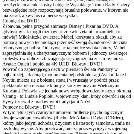
przeżycie, ocalenie siostry i objęcie Wysokiego Tronu Rady. Cztery
bezwzględne rody rozpoczynają brutalne polowanie, w którym nie
ma zasad, a zwycięzca bierze wszystko.
Hopnięci na DVD!
Zabawna, pełna przygód animacja Disney i Pixar na DVD. A
gdybyśmy tak mogli rozmawiać ze zwierzętami i rozumieli, co
mówią? Miłośniczka zwierząt, Mabel, korzysta z okazji, aby za
pomocą nowych technologii przenieść swoją świadomość do ciała
robotycznego bobra. Odkrywając tajemnice świata natury, Mabel
zaprzyjaźnia się z charyzmatycznym bobrem i jednoczy zwierzęce
królestwo w obliczu zbliżającego się zagrożenia ze strony ludzi.
Avatar: Ogień i popiół na 4K UHD, Blu-ray i DVD!
Powróć do zapierającego dech w piersiach świata Pandory w
najbardziej, jak dotąd, monumentalnej odsłonie sagi Avatar. Jake i
Neytiri mierzą się z bolesną stratą i wyruszają w podróż przez
spektakularne i nieznane krainy z koczowniczymi Wietrznymi
Kupcami. Pojawia się jednak nowy wróg dowodzony przez okrutną
Varang - to Ludzie Popiołu, wojowniczy klan, który odwrócił się od
Eywy i zerwał z pradawnymi tradycjami Na'vi.
Pomocy na Blu-ray i DVD!
W tym tętniącym czarnym humorem thrillerze psychologicznym
dwoje współpracowników (Rachel McAdams i Dylan O’Brien),
którzy jako jedyni uchodzą z życiem z katastrofy samolotu, trafia na
bezludną wyspę. Aby przetrwać, muszą przezwyciężyć wzajemną
niechęć i nauczyć się współpracować. Biurowe zasady już tu nie