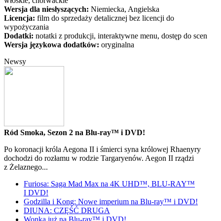
włoskie, chorwackie
Wersja dla niesłyszących:
Niemiecka, Angielska
Licencja:
film do sprzedaży detalicznej bez licencji do
wypożyczania
Dodatki:
notatki z produkcji, interaktywne menu, dostęp do scen
Wersja językowa dodatków:
oryginalna
Newsy
Ród Smoka, Sezon 2 na Blu-ray™ i DVD!
Po koronacji króla Aegona II i śmierci syna królowej Rhaenyry
dochodzi do rozłamu w rodzie Targaryenów. Aegon II rządzi
z Żelaznego...
Furiosa: Saga Mad Max na 4K UHD™, BLU-RAY™
I DVD!
Godzilla i Kong: Nowe imperium na Blu-ray™ i DVD!
DIUNA: CZĘŚĆ DRUGA
Wonka już na Blu-ray™ i DVD!