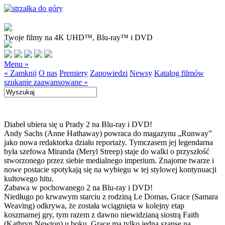
Twoje filmy na 4K UHD™, Blu-ray™ i DVD
Menu »
« Zamknij
O nas
Premiery
Zapowiedzi
Newsy
Katalog filmów
szukanie zaawansowane »
Diabeł ubiera się u Prady 2 na Blu-ray i DVD!
Andy Sachs (Anne Hathaway) powraca do magazynu „Runway”
jako nowa redaktorka działu reportaży. Tymczasem jej legendarna
była szefowa Miranda (Meryl Streep) staje do walki o przyszłość
stworzonego przez siebie medialnego imperium. Znajome twarze i
nowe postacie spotykają się na wybiegu w tej stylowej kontynuacji
kultowego hitu.
Zabawa w pochowanego 2 na Blu-ray i DVD!
Niedługo po krwawym starciu z rodziną Le Domas, Grace (Samara
Weaving) odkrywa, że została wciągnięta w kolejny etap
koszmarnej gry, tym razem z dawno niewidzianą siostrą Faith
(Kathryn Newton) u boku. Grace ma tylko jedną szansę na