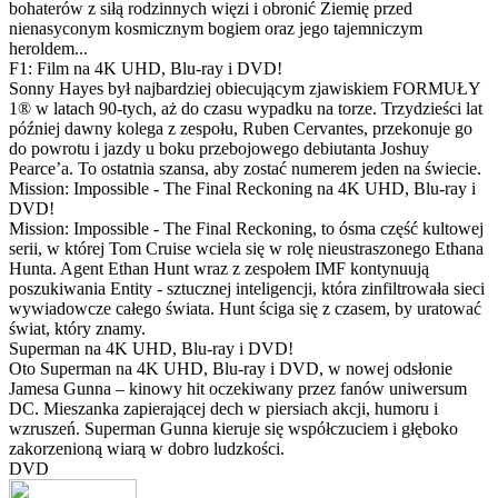
bohaterów z siłą rodzinnych więzi i obronić Ziemię przed
nienasyconym kosmicznym bogiem oraz jego tajemniczym
heroldem...
F1: Film na 4K UHD, Blu-ray i DVD!
Sonny Hayes był najbardziej obiecującym zjawiskiem FORMUŁY
1® w latach 90-tych, aż do czasu wypadku na torze. Trzydzieści lat
później dawny kolega z zespołu, Ruben Cervantes, przekonuje go
do powrotu i jazdy u boku przebojowego debiutanta Joshuy
Pearce’a. To ostatnia szansa, aby zostać numerem jeden na świecie.
Mission: Impossible - The Final Reckoning na 4K UHD, Blu-ray i
DVD!
Mission: Impossible - The Final Reckoning, to ósma część kultowej
serii, w której Tom Cruise wciela się w rolę nieustraszonego Ethana
Hunta. Agent Ethan Hunt wraz z zespołem IMF kontynuują
poszukiwania Entity - sztucznej inteligencji, która zinfiltrowała sieci
wywiadowcze całego świata. Hunt ściga się z czasem, by uratować
świat, który znamy.
Superman na 4K UHD, Blu-ray i DVD!
Oto Superman na 4K UHD, Blu-ray i DVD, w nowej odsłonie
Jamesa Gunna – kinowy hit oczekiwany przez fanów uniwersum
DC. Mieszanka zapierającej dech w piersiach akcji, humoru i
wzruszeń. Superman Gunna kieruje się współczuciem i głęboko
zakorzenioną wiarą w dobro ludzkości.
DVD