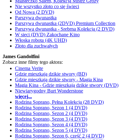
Miasteczko Salem, Kolekcja Mistrz Grozy
Nie wszystko złoto co się świeci
Od Nowa (2 DVD)
Parszywa dwunastka
Parszywa dwunastka (2DVD) Premium Collection
Parszywa dwunastka - Srebrna Kolekcja (2 DVD)
W sieci (DVD) Zakochane Kino
Włoska robota (4K UHD)
Złoto dla zuchwałych
James Gandolfini
Zobacz inne filmy tego aktora:
Cinema Verite
Gdzie mieszkają dzikie stwory (BD)
Gdzie mieszkają dzikie stwory - Magia Kina
Magia Kina - Gdzie mieszkają dzikie stwory (DVD)
Niewiarygodny Burt Wonderstone
więcej...
Rodzina Soprano, Pełna Kolekcja (28 DVD)
Rodzina Soprano, Sezon 1 (4 DVD)
Rodzina Soprano, Sezon 2 (4 DVD)
Rodzina Soprano, Sezon 3 (4 DVD)
Rodzina Soprano, Sezon 4 (4 DVD)
Rodzina Soprano, Sezon 5 (4 DVD)
Rodzina Soprano, Sezon 6, część 2 (4 DVD)