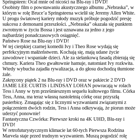
Springsteen: Ocal mnie od nicości na Blu-ray i DVD!
Osobisty film o powstawaniu akustycznego albumu „Nebraska”, w
którym w rolę Bruce’a Springsteena wcielił się Jeremy Allen White.
U progu światowej kariery młody muzyk próbuje pogodzić presję
sukcesu z demonami przeszłości. „Nebraska” okazała się punktem
zwrotnym w życiu Bossa i jest uznawana za jedno z jego
najbardziej ponadczasowych osiągnięć.
Państwo Rose na Blu-ray i DVD!
W tej cierpkiej czarnej komedii Ivy i Theo Rose wydają się
perfekcyjnym małżeństwem. Kochają się, mają udane życie
zawodowe i wspaniałe dzieci. Ale za sielankową fasadą zbierają się
chmury. Kariera Theo gwałtownie hamuje, natomiast Ivy rozkwita.
Wtedy wybucha zajadła rywalizacja, a do głosu dochodzą tłumione
żale.
Zakręcony piątek 2 na Blu-ray i DVD oraz w pakiecie 2 DVD
JAMIE LEE CURTIS i LINDSAY LOHAN powracają w rolach
Tess i Anny w tym prześmiesznym sequelu kultowego filmu. Córka
Tess, Anna, ma teraz własną nastoletnią córkę oraz przyszłą
pasierbicę. Zmagając się z licznymi wyzwaniami związanymi z
połączeniem dwóch rodzin, Tess i Anna odkrywają, że piorun może
uderzyć ponownie!
Fantastyczna Czwórka: Pierwsze kroki na 4K UHD, Blu-ray i
DVD!
W retrofuturystycznym klimacie lat 60-tych Pierwsza Rodzina
Marvela staje przed trudnym wyzwaniem. Muszą pogodzić rolę