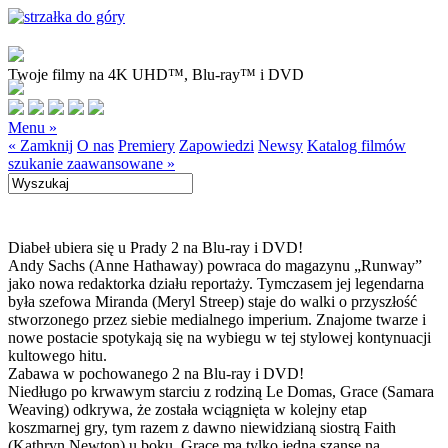
Twoje filmy na 4K UHD™, Blu-ray™ i DVD
Menu »
« Zamknij
O nas
Premiery
Zapowiedzi
Newsy
Katalog filmów
szukanie zaawansowane »
Diabeł ubiera się u Prady 2 na Blu-ray i DVD!
Andy Sachs (Anne Hathaway) powraca do magazynu „Runway”
jako nowa redaktorka działu reportaży. Tymczasem jej legendarna
była szefowa Miranda (Meryl Streep) staje do walki o przyszłość
stworzonego przez siebie medialnego imperium. Znajome twarze i
nowe postacie spotykają się na wybiegu w tej stylowej kontynuacji
kultowego hitu.
Zabawa w pochowanego 2 na Blu-ray i DVD!
Niedługo po krwawym starciu z rodziną Le Domas, Grace (Samara
Weaving) odkrywa, że została wciągnięta w kolejny etap
koszmarnej gry, tym razem z dawno niewidzianą siostrą Faith
(Kathryn Newton) u boku. Grace ma tylko jedną szansę na