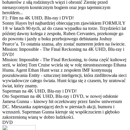
bohaterów z siłą rodzinnych więzi i obronić Ziemię przed
nienasyconym kosmicznym bogiem oraz jego tajemniczym
heroldem...
F1: Film na 4K UHD, Blu-ray i DVD!
Sonny Hayes był najbardziej obiecującym zjawiskiem FORMUŁY
1® w latach 90-tych, aż do czasu wypadku na torze. Trzydzieści lat
później dawny kolega z zespołu, Ruben Cervantes, przekonuje go
do powrotu i jazdy u boku przebojowego debiutanta Joshuy
Pearce’a. To ostatnia szansa, aby zostać numerem jeden na świecie.
Mission: Impossible - The Final Reckoning na 4K UHD, Blu-ray i
DVD!
Mission: Impossible - The Final Reckoning, to ósma część kultowej
serii, w której Tom Cruise wciela się w rolę nieustraszonego Ethana
Hunta. Agent Ethan Hunt wraz z zespołem IMF kontynuują
poszukiwania Entity - sztucznej inteligencji, która zinfiltrowała sieci
wywiadowcze całego świata. Hunt ściga się z czasem, by uratować
świat, który znamy.
Superman na 4K UHD, Blu-ray i DVD!
Oto Superman na 4K UHD, Blu-ray i DVD, w nowej odsłonie
Jamesa Gunna – kinowy hit oczekiwany przez fanów uniwersum
DC. Mieszanka zapierającej dech w piersiach akcji, humoru i
wzruszeń. Superman Gunna kieruje się współczuciem i głęboko
zakorzenioną wiarą w dobro ludzkości.
DVD