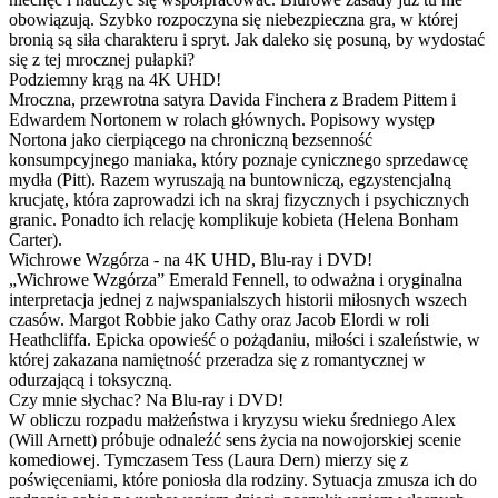
obowiązują. Szybko rozpoczyna się niebezpieczna gra, w której
bronią są siła charakteru i spryt. Jak daleko się posuną, by wydostać
się z tej mrocznej pułapki?
Podziemny krąg na 4K UHD!
Mroczna, przewrotna satyra Davida Finchera z Bradem Pittem i
Edwardem Nortonem w rolach głównych. Popisowy występ
Nortona jako cierpiącego na chroniczną bezsenność
konsumpcyjnego maniaka, który poznaje cynicznego sprzedawcę
mydła (Pitt). Razem wyruszają na buntowniczą, egzystencjalną
krucjatę, która zaprowadzi ich na skraj fizycznych i psychicznych
granic. Ponadto ich relację komplikuje kobieta (Helena Bonham
Carter).
Wichrowe Wzgórza - na 4K UHD, Blu-ray i DVD!
„Wichrowe Wzgórza” Emerald Fennell, to odważna i oryginalna
interpretacja jednej z najwspanialszych historii miłosnych wszech
czasów. Margot Robbie jako Cathy oraz Jacob Elordi w roli
Heathcliffa. Epicka opowieść o pożądaniu, miłości i szaleństwie, w
której zakazana namiętność przeradza się z romantycznej w
odurzającą i toksyczną.
Czy mnie słychac? Na Blu-ray i DVD!
W obliczu rozpadu małżeństwa i kryzysu wieku średniego Alex
(Will Arnett) próbuje odnaleźć sens życia na nowojorskiej scenie
komediowej. Tymczasem Tess (Laura Dern) mierzy się z
poświęceniami, które poniosła dla rodziny. Sytuacja zmusza ich do