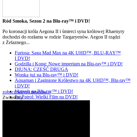
Ród Smoka, Sezon 2 na Blu-ray™ i DVD!
Po koronacji króla Aegona II i śmierci syna królowej Rhaenyry
dochodzi do rozłamu w rodzie Targaryenów. Aegon II rządzi
z Żelaznego...
Furiosa: Saga Mad Max na 4K UHD™, BLU-RAY™
I DVD!
Godzilla i Kong: Nowe imperium na Blu-ray™ i DVD!
DIUNA: CZĘŚĆ DRUGA
Wonka już na Blu-ray™ i DVD!
Aquaman i Zaginione Królestwo na 4K UHD™, Blu-ray™
i DVD!
Marvels na Blu-ray™ i DVD!
zobacz więcej newsów »
Psi Patrol: Wielki Film na DVD!
Zwiastuny