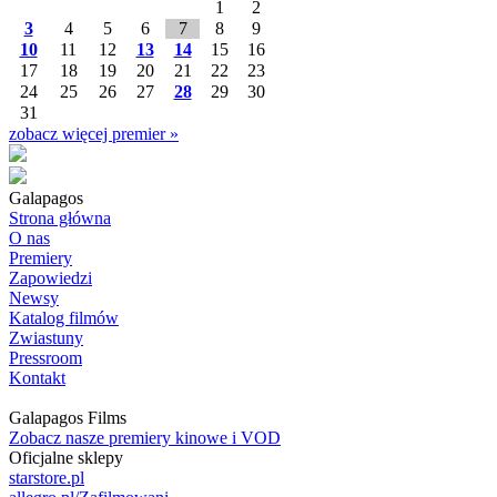
1
2
3
4
5
6
7
8
9
10
11
12
13
14
15
16
17
18
19
20
21
22
23
24
25
26
27
28
29
30
31
zobacz więcej premier »
Galapagos
Strona główna
O nas
Premiery
Zapowiedzi
Newsy
Katalog filmów
Zwiastuny
Pressroom
Kontakt
Galapagos Films
Zobacz nasze premiery kinowe i VOD
Oficjalne sklepy
starstore.pl