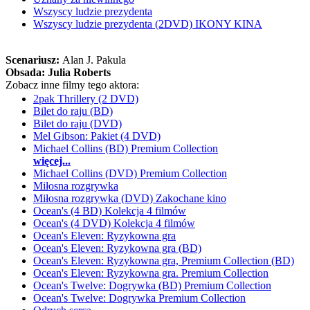
Wszyscy ludzie prezydenta
Wszyscy ludzie prezydenta (2DVD) IKONY KINA
Scenariusz:
Alan J. Pakula
Obsada:
Julia Roberts
Zobacz inne filmy tego aktora:
2pak Thrillery (2 DVD)
Bilet do raju (BD)
Bilet do raju (DVD)
Mel Gibson: Pakiet (4 DVD)
Michael Collins (BD) Premium Collection
więcej...
Michael Collins (DVD) Premium Collection
Miłosna rozgrywka
Miłosna rozgrywka (DVD) Zakochane kino
Ocean's (4 BD) Kolekcja 4 filmów
Ocean's (4 DVD) Kolekcja 4 filmów
Ocean's Eleven: Ryzykowna gra
Ocean's Eleven: Ryzykowna gra (BD)
Ocean's Eleven: Ryzykowna gra, Premium Collection (BD)
Ocean's Eleven: Ryzykowna gra. Premium Collection
Ocean's Twelve: Dogrywka (BD) Premium Collection
Ocean's Twelve: Dogrywka Premium Collection