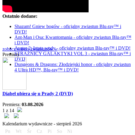
Ostatnio dodane:
Shazam! Gniew bogów - oficjalny zwiastun Blu-ray™ i
DVD!
Ant-Man i Osa: Kwantomania - oficjalny zwiastun Blu-ray™
i DVD!
Avatar 2: Istota wody - oficjalny zwiastun Blu-ray™ i DVD!
zobacz więcej zwiastunów »
STRAŻNICY GALAKTYKI VOL 3 - zwiastun Blu-ray™ i
Premiery
DVD
Dungeons & Dragons: Złodziejski honor - oficjalny zwiastun
4 Ultra HD™, Blu-ray™ i DVD!
Diabeł ubiera się u Prady 2 (DVD)
Premiera:
03.08.2026
1 z 14
Kalendarium wydawnicze -
sierpień
2026
Pn
Wt
Śr
Cz
Pi
So
Ni