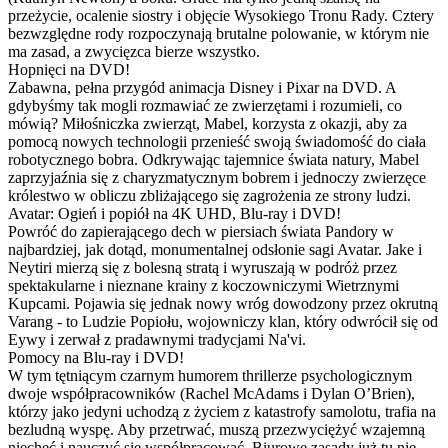
przeżycie, ocalenie siostry i objęcie Wysokiego Tronu Rady. Cztery
bezwzględne rody rozpoczynają brutalne polowanie, w którym nie
ma zasad, a zwycięzca bierze wszystko.
Hopnięci na DVD!
Zabawna, pełna przygód animacja Disney i Pixar na DVD. A
gdybyśmy tak mogli rozmawiać ze zwierzętami i rozumieli, co
mówią? Miłośniczka zwierząt, Mabel, korzysta z okazji, aby za
pomocą nowych technologii przenieść swoją świadomość do ciała
robotycznego bobra. Odkrywając tajemnice świata natury, Mabel
zaprzyjaźnia się z charyzmatycznym bobrem i jednoczy zwierzęce
królestwo w obliczu zbliżającego się zagrożenia ze strony ludzi.
Avatar: Ogień i popiół na 4K UHD, Blu-ray i DVD!
Powróć do zapierającego dech w piersiach świata Pandory w
najbardziej, jak dotąd, monumentalnej odsłonie sagi Avatar. Jake i
Neytiri mierzą się z bolesną stratą i wyruszają w podróż przez
spektakularne i nieznane krainy z koczowniczymi Wietrznymi
Kupcami. Pojawia się jednak nowy wróg dowodzony przez okrutną
Varang - to Ludzie Popiołu, wojowniczy klan, który odwrócił się od
Eywy i zerwał z pradawnymi tradycjami Na'vi.
Pomocy na Blu-ray i DVD!
W tym tętniącym czarnym humorem thrillerze psychologicznym
dwoje współpracowników (Rachel McAdams i Dylan O’Brien),
którzy jako jedyni uchodzą z życiem z katastrofy samolotu, trafia na
bezludną wyspę. Aby przetrwać, muszą przezwyciężyć wzajemną
niechęć i nauczyć się współpracować. Biurowe zasady już tu nie