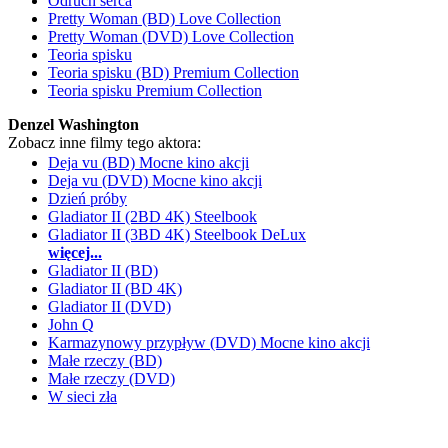
Odruch serca
Pretty Woman (BD) Love Collection
Pretty Woman (DVD) Love Collection
Teoria spisku
Teoria spisku (BD) Premium Collection
Teoria spisku Premium Collection
Denzel Washington
Zobacz inne filmy tego aktora:
Deja vu (BD) Mocne kino akcji
Deja vu (DVD) Mocne kino akcji
Dzień próby
Gladiator II (2BD 4K) Steelbook
Gladiator II (3BD 4K) Steelbook DeLux
więcej...
Gladiator II (BD)
Gladiator II (BD 4K)
Gladiator II (DVD)
John Q
Karmazynowy przypływ (DVD) Mocne kino akcji
Małe rzeczy (BD)
Małe rzeczy (DVD)
W sieci zła