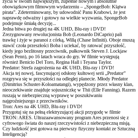
życia w swoim największym, zupełnie nowym i absolutnie
obowiązkowym filmowym wydarzeniu – „SpongeBob: Klątwa
pirata”. Zdeterminowany, by udowodnić Panu Krabowi, że jest
naprawdę odważny i gotowy na wielkie wyzwania, SpongeBob
podejmuje śmiałą decyzję...
Jedna bitwa po drugiej na 4K UHD, Blu-ray i DVD!
Zrezygnowany rewolucjonista Bob (Leonardo DiCaprio) pali
trawkę i żyje w paranoi z córką, Willą (Chase Infiniti). Oboje muszą
stawić czoła przeszłości Boba i uciekać, by ratować przyszłość,
kiedy jego bezlitosny przeciwnik, pułkownik Steven J. Lockjaw
(Sean Penn), po 16 latach wraca do gry. W filmie występują
również Benicio Del Toro, Regina Hall i Teyana Taylor.
Predator: Strefa zagrożenia na 4K UHD, Blu-ray i DVD!
Akcja tej nowej, fascynującej odsłony kultowej serii „Predator”
rozgrywa się w przyszłości na odległej planecie. Młody Predator
(Dimitrius Schuster-Koloamatangi), wypędzony przez własny klan,
nieoczekiwanie znajduje sojuszniczkę w Thii (Elle Fanning). Razem
ruszają w niebezpieczną wyprawę w poszukiwaniu
najgroźniejszego z przeciwników.
Tron: Ares na 4K UHD, Blu-ray i DVD!
Przygotuj się na pełną elektryzującej akcji przygodę w filmie
TRON: ARES. Ultrazaawansowany program Ares przenosi się z
cyfrowego świata do naszej rzeczywistości z niebezpieczną misją.
Czy ludzkość jest gotowa na pierwszy fizyczny kontakt ze Sztuczną
Inteligencją?