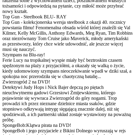
radzenia sobie z wychowaniem dzieci, poszukiwaniem własnych
tożsamości i odpowiedzią na pytanie, czy miłość może przybrać
nowy kształt.
Top Gun - Steelbook BLU- RAY
Top Gun - kolekcjonerska wersja steelbook z okazji 40. rocznicy
powstania filmu! Fenomenalna obsada wśród której znaleźli się Val
Kilmer, Kelly McGillis, Anthony Edwards, Meg Ryan, Tim Robbins
oraz niezrównany Tom Cruise jako Maverick, młody amerykański
as przestworzy, który chce wiele udowodnić, ale jeszcze więcej
musi się nauczyć.
Szympans na Blu-ray!
Ferie Lucy na tropikalnej wyspie miały być beztroskim czasem
spędzonym na plaży z przyjaciółmi, a okazały się walką o życie,
kiedy udomowiony szympans nieoczekiwanie wpadł w dziki szał, a
spokojna noc przerodziła się w chaotyczną batalię...
Zwierzogród 2 na DVD!
Detektywi Judy Hops i Nick Bajer depczą po piętach
nieuchwytnemu gadowi Grzesiowi Żmijewskiemu, którego
pojawienie się wywraca Zwierzogród do góry nogami. Trop
prowadzi ich przez nieznane dzielnice miasta ssaków, gdzie
stopniowo odkrywają intrygę sięgającą znacznie dalej, niż się
spodziewali, a ich partnerski układ zostaje wystawiony na poważną
próbę.
SpongeBob:Klątwa pirata na DVD!
SpongeBob i jego przyjaciele z Bikini Dolnego wyruszają w rejs