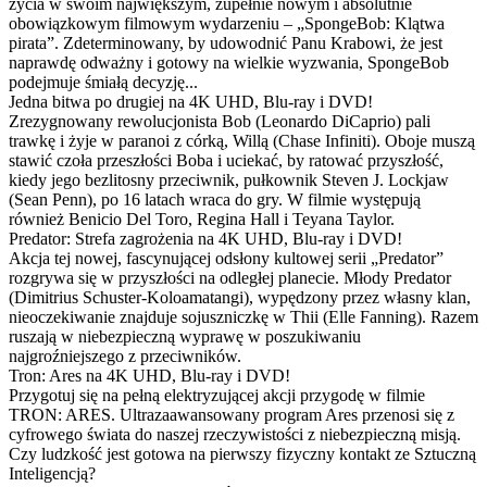
życia w swoim największym, zupełnie nowym i absolutnie
obowiązkowym filmowym wydarzeniu – „SpongeBob: Klątwa
pirata”. Zdeterminowany, by udowodnić Panu Krabowi, że jest
naprawdę odważny i gotowy na wielkie wyzwania, SpongeBob
podejmuje śmiałą decyzję...
Jedna bitwa po drugiej na 4K UHD, Blu-ray i DVD!
Zrezygnowany rewolucjonista Bob (Leonardo DiCaprio) pali
trawkę i żyje w paranoi z córką, Willą (Chase Infiniti). Oboje muszą
stawić czoła przeszłości Boba i uciekać, by ratować przyszłość,
kiedy jego bezlitosny przeciwnik, pułkownik Steven J. Lockjaw
(Sean Penn), po 16 latach wraca do gry. W filmie występują
również Benicio Del Toro, Regina Hall i Teyana Taylor.
Predator: Strefa zagrożenia na 4K UHD, Blu-ray i DVD!
Akcja tej nowej, fascynującej odsłony kultowej serii „Predator”
rozgrywa się w przyszłości na odległej planecie. Młody Predator
(Dimitrius Schuster-Koloamatangi), wypędzony przez własny klan,
nieoczekiwanie znajduje sojuszniczkę w Thii (Elle Fanning). Razem
ruszają w niebezpieczną wyprawę w poszukiwaniu
najgroźniejszego z przeciwników.
Tron: Ares na 4K UHD, Blu-ray i DVD!
Przygotuj się na pełną elektryzującej akcji przygodę w filmie
TRON: ARES. Ultrazaawansowany program Ares przenosi się z
cyfrowego świata do naszej rzeczywistości z niebezpieczną misją.
Czy ludzkość jest gotowa na pierwszy fizyczny kontakt ze Sztuczną
Inteligencją?