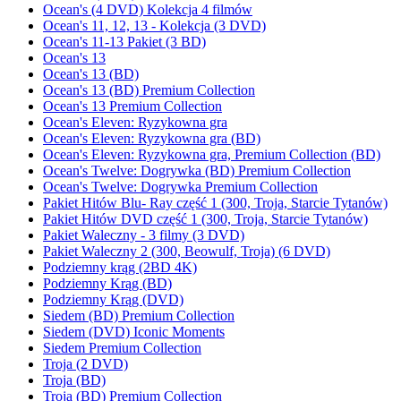
Ocean's (4 DVD) Kolekcja 4 filmów
Ocean's 11, 12, 13 - Kolekcja (3 DVD)
Ocean's 11-13 Pakiet (3 BD)
Ocean's 13
Ocean's 13 (BD)
Ocean's 13 (BD) Premium Collection
Ocean's 13 Premium Collection
Ocean's Eleven: Ryzykowna gra
Ocean's Eleven: Ryzykowna gra (BD)
Ocean's Eleven: Ryzykowna gra, Premium Collection (BD)
Ocean's Twelve: Dogrywka (BD) Premium Collection
Ocean's Twelve: Dogrywka Premium Collection
Pakiet Hitów Blu- Ray część 1 (300, Troja, Starcie Tytanów)
Pakiet Hitów DVD część 1 (300, Troja, Starcie Tytanów)
Pakiet Waleczny - 3 filmy (3 DVD)
Pakiet Waleczny 2 (300, Beowulf, Troja) (6 DVD)
Podziemny krąg (2BD 4K)
Podziemny Krąg (BD)
Podziemny Krąg (DVD)
Siedem (BD) Premium Collection
Siedem (DVD) Iconic Moments
Siedem Premium Collection
Troja (2 DVD)
Troja (BD)
Troja (BD) Premium Collection