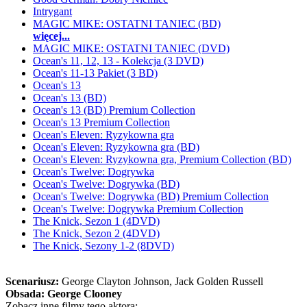
Intrygant
MAGIC MIKE: OSTATNI TANIEC (BD)
więcej...
MAGIC MIKE: OSTATNI TANIEC (DVD)
Ocean's 11, 12, 13 - Kolekcja (3 DVD)
Ocean's 11-13 Pakiet (3 BD)
Ocean's 13
Ocean's 13 (BD)
Ocean's 13 (BD) Premium Collection
Ocean's 13 Premium Collection
Ocean's Eleven: Ryzykowna gra
Ocean's Eleven: Ryzykowna gra (BD)
Ocean's Eleven: Ryzykowna gra, Premium Collection (BD)
Ocean's Twelve: Dogrywka
Ocean's Twelve: Dogrywka (BD)
Ocean's Twelve: Dogrywka (BD) Premium Collection
Ocean's Twelve: Dogrywka Premium Collection
The Knick, Sezon 1 (4DVD)
The Knick, Sezon 2 (4DVD)
The Knick, Sezony 1-2 (8DVD)
Scenariusz:
George Clayton Johnson
, Jack Golden Russell
Obsada:
George Clooney
Zobacz inne filmy tego aktora: