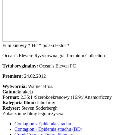
Film kinowy *
Hit *
polski lektor *
Ocean's Eleven: Ryzykowna gra. Premium Collection
Tytuł oryginalny:
Ocean's Eleven PC
Premiera:
24.02.2012
Wytwórnia:
Warner Bros.
Gatunek:
akcja
Format:
2.35:1
/Szerokoekranowy (16:9)/
Anamorficzny
Kategoria filmu:
fabularny
Reżyser:
Steven Soderbergh
Zobacz inne filmy tego reżysera:
Contagion - Epidemia strachu
Contagion - Epidemia strachu (BD)
Good German: Dobry Niemiec