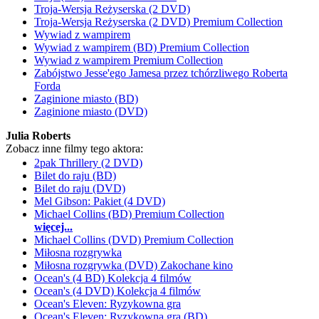
Troja-Wersja Reżyserska (2 DVD)
Troja-Wersja Reżyserska (2 DVD) Premium Collection
Wywiad z wampirem
Wywiad z wampirem (BD) Premium Collection
Wywiad z wampirem Premium Collection
Zabójstwo Jesse'ego Jamesa przez tchórzliwego Roberta
Forda
Zaginione miasto (BD)
Zaginione miasto (DVD)
Julia Roberts
Zobacz inne filmy tego aktora:
2pak Thrillery (2 DVD)
Bilet do raju (BD)
Bilet do raju (DVD)
Mel Gibson: Pakiet (4 DVD)
Michael Collins (BD) Premium Collection
więcej...
Michael Collins (DVD) Premium Collection
Miłosna rozgrywka
Miłosna rozgrywka (DVD) Zakochane kino
Ocean's (4 BD) Kolekcja 4 filmów
Ocean's (4 DVD) Kolekcja 4 filmów
Ocean's Eleven: Ryzykowna gra
Ocean's Eleven: Ryzykowna gra (BD)