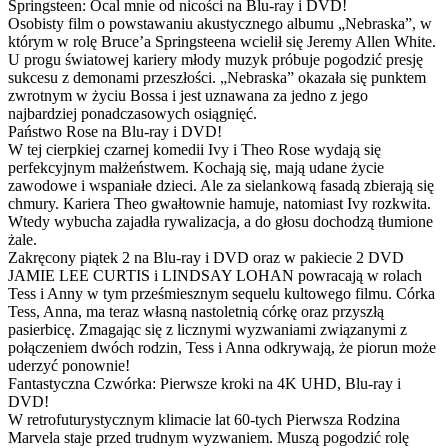
Springsteen: Ocal mnie od nicości na Blu-ray i DVD!
Osobisty film o powstawaniu akustycznego albumu „Nebraska”, w
którym w rolę Bruce’a Springsteena wcielił się Jeremy Allen White.
U progu światowej kariery młody muzyk próbuje pogodzić presję
sukcesu z demonami przeszłości. „Nebraska” okazała się punktem
zwrotnym w życiu Bossa i jest uznawana za jedno z jego
najbardziej ponadczasowych osiągnięć.
Państwo Rose na Blu-ray i DVD!
W tej cierpkiej czarnej komedii Ivy i Theo Rose wydają się
perfekcyjnym małżeństwem. Kochają się, mają udane życie
zawodowe i wspaniałe dzieci. Ale za sielankową fasadą zbierają się
chmury. Kariera Theo gwałtownie hamuje, natomiast Ivy rozkwita.
Wtedy wybucha zajadła rywalizacja, a do głosu dochodzą tłumione
żale.
Zakręcony piątek 2 na Blu-ray i DVD oraz w pakiecie 2 DVD
JAMIE LEE CURTIS i LINDSAY LOHAN powracają w rolach
Tess i Anny w tym prześmiesznym sequelu kultowego filmu. Córka
Tess, Anna, ma teraz własną nastoletnią córkę oraz przyszłą
pasierbicę. Zmagając się z licznymi wyzwaniami związanymi z
połączeniem dwóch rodzin, Tess i Anna odkrywają, że piorun może
uderzyć ponownie!
Fantastyczna Czwórka: Pierwsze kroki na 4K UHD, Blu-ray i
DVD!
W retrofuturystycznym klimacie lat 60-tych Pierwsza Rodzina
Marvela staje przed trudnym wyzwaniem. Muszą pogodzić rolę