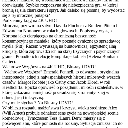
obowiązują. Szybko rozpoczyna się niebezpieczna gra, w której
bronią są siła charakteru i spryt. Jak daleko się posuną, by wydostać
się z tej mrocznej pułapki?
Podziemny krąg na 4K UHD!
Mroczna, przewrotna satyra Davida Finchera z Bradem Pittem i
Edwardem Nortonem w rolach głównych. Popisowy występ
Nortona jako cierpiącego na chroniczną bezsenność
konsumpcyjnego maniaka, który poznaje cynicznego sprzedawcę
mydła (Pitt). Razem wyruszają na buntowniczą, egzystencjalną
krucjatę, która zaprowadzi ich na skraj fizycznych i psychicznych
granic. Ponadto ich relację komplikuje kobieta (Helena Bonham
Carter).
Wichrowe Wzgórza - na 4K UHD, Blu-ray i DVD!
„Wichrowe Wzgórza” Emerald Fennell, to odważna i oryginalna
interpretacja jednej z najwspanialszych historii miłosnych wszech
czasów. Margot Robbie jako Cathy oraz Jacob Elordi w roli
Heathcliffa. Epicka opowieść o pożądaniu, miłości i szaleństwie, w
której zakazana namiętność przeradza się z romantycznej w
odurzającą i toksyczną.
Czy mnie słychac? Na Blu-ray i DVD!
W obliczu rozpadu małżeństwa i kryzysu wieku średniego Alex
(Will Arnett) próbuje odnaleźć sens życia na nowojorskiej scenie
komediowej. Tymczasem Tess (Laura Dern) mierzy się z
poświęceniami, które poniosła dla rodziny. Sytuacja zmusza ich do