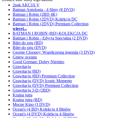
2pak AKCJA V
Batman Antologia - 4 filmy (8 DVD)
Batman i Robin (2BD 4K)
Batman i Robin (2DVD) Kolekcja DC
Batman i Robin (2DVD) Premium Collection
więcej...
BATMAN I ROBIN (BD) KOLEKCJA DC
Batman i Robin - Edycja Specjalna (2 DVD)
Bilet do raju (BD)
Bilet do raju (DVD)
George Clooney: Współczesna legenda (3 DVD)
Gniew oceanu
Good German: Dobry Niemiec
Grawitacja
Grawitacja (BD)
Grawitacja (BD) Premium Collection
Grawitacja (DVD) Iconic Moments
Grawitacja (DVD) Premium Collection
Grawitacja 3-D (2BD)
Kraina jutra
Kraina jutra (BD)
Mocne Kino (3 DVD)
Ocean's (4 BD) Kolekcja 4 filmów
Ocean's (4 DVD) Kolekcja 4 filmów