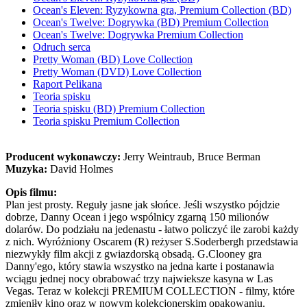
Ocean's Eleven: Ryzykowna gra, Premium Collection (BD)
Ocean's Twelve: Dogrywka (BD) Premium Collection
Ocean's Twelve: Dogrywka Premium Collection
Odruch serca
Pretty Woman (BD) Love Collection
Pretty Woman (DVD) Love Collection
Raport Pelikana
Teoria spisku
Teoria spisku (BD) Premium Collection
Teoria spisku Premium Collection
Producent wykonawczy:
Jerry Weintraub, Bruce Berman
Muzyka:
David Holmes
Opis filmu:
Plan jest prosty. Reguły jasne jak słońce. Jeśli wszystko pójdzie
dobrze, Danny Ocean i jego wspólnicy zgarną 150 milionów
dolarów. Do podziału na jedenastu - łatwo policzyć ile zarobi każdy
z nich. Wyróżniony Oscarem (R) reżyser S.Soderbergh przedstawia
niezwykły film akcji z gwiazdorską obsadą. G.Clooney gra
Danny'ego, który stawia wszystko na jedna karte i postanawia
wciągu jednej nocy obrabować trzy najwieksze kasyna w Las
Vegas. Teraz w kolekcji PREMIUM COLLECTION - filmy, które
zmieniły kino oraz w nowym kolekcjonerskim opakowaniu.