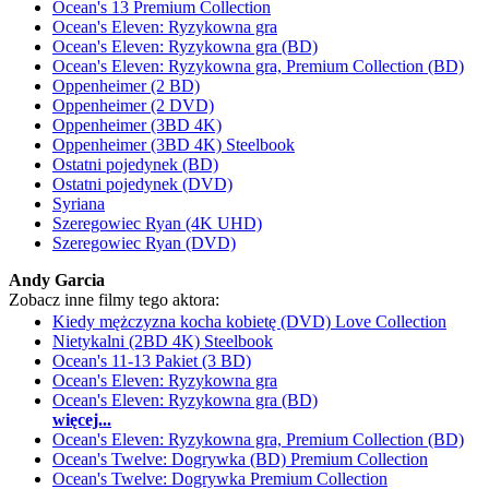
Ocean's 13 Premium Collection
Ocean's Eleven: Ryzykowna gra
Ocean's Eleven: Ryzykowna gra (BD)
Ocean's Eleven: Ryzykowna gra, Premium Collection (BD)
Oppenheimer (2 BD)
Oppenheimer (2 DVD)
Oppenheimer (3BD 4K)
Oppenheimer (3BD 4K) Steelbook
Ostatni pojedynek (BD)
Ostatni pojedynek (DVD)
Syriana
Szeregowiec Ryan (4K UHD)
Szeregowiec Ryan (DVD)
Andy Garcia
Zobacz inne filmy tego aktora:
Kiedy mężczyzna kocha kobietę (DVD) Love Collection
Nietykalni (2BD 4K) Steelbook
Ocean's 11-13 Pakiet (3 BD)
Ocean's Eleven: Ryzykowna gra
Ocean's Eleven: Ryzykowna gra (BD)
więcej...
Ocean's Eleven: Ryzykowna gra, Premium Collection (BD)
Ocean's Twelve: Dogrywka (BD) Premium Collection
Ocean's Twelve: Dogrywka Premium Collection