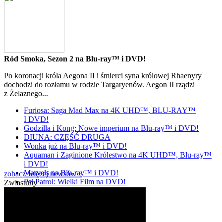
Ród Smoka, Sezon 2 na Blu-ray™ i DVD!
Po koronacji króla Aegona II i śmierci syna królowej Rhaenyry
dochodzi do rozłamu w rodzie Targaryenów. Aegon II rządzi
z Żelaznego...
Furiosa: Saga Mad Max na 4K UHD™, BLU-RAY™
I DVD!
Godzilla i Kong: Nowe imperium na Blu-ray™ i DVD!
DIUNA: CZĘŚĆ DRUGA
Wonka już na Blu-ray™ i DVD!
Aquaman i Zaginione Królestwo na 4K UHD™, Blu-ray™
i DVD!
Marvels na Blu-ray™ i DVD!
zobacz więcej newsów »
Psi Patrol: Wielki Film na DVD!
Zwiastuny