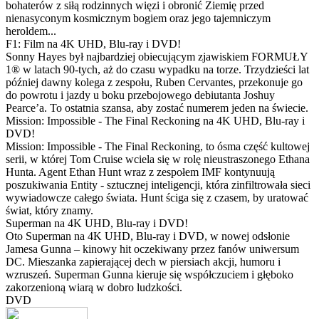
bohaterów z siłą rodzinnych więzi i obronić Ziemię przed
nienasyconym kosmicznym bogiem oraz jego tajemniczym
heroldem...
F1: Film na 4K UHD, Blu-ray i DVD!
Sonny Hayes był najbardziej obiecującym zjawiskiem FORMUŁY
1® w latach 90-tych, aż do czasu wypadku na torze. Trzydzieści lat
później dawny kolega z zespołu, Ruben Cervantes, przekonuje go
do powrotu i jazdy u boku przebojowego debiutanta Joshuy
Pearce’a. To ostatnia szansa, aby zostać numerem jeden na świecie.
Mission: Impossible - The Final Reckoning na 4K UHD, Blu-ray i
DVD!
Mission: Impossible - The Final Reckoning, to ósma część kultowej
serii, w której Tom Cruise wciela się w rolę nieustraszonego Ethana
Hunta. Agent Ethan Hunt wraz z zespołem IMF kontynuują
poszukiwania Entity - sztucznej inteligencji, która zinfiltrowała sieci
wywiadowcze całego świata. Hunt ściga się z czasem, by uratować
świat, który znamy.
Superman na 4K UHD, Blu-ray i DVD!
Oto Superman na 4K UHD, Blu-ray i DVD, w nowej odsłonie
Jamesa Gunna – kinowy hit oczekiwany przez fanów uniwersum
DC. Mieszanka zapierającej dech w piersiach akcji, humoru i
wzruszeń. Superman Gunna kieruje się współczuciem i głęboko
zakorzenioną wiarą w dobro ludzkości.
DVD