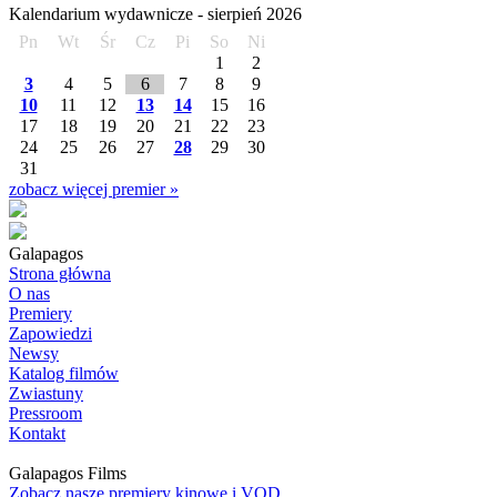
Kalendarium wydawnicze -
sierpień
2026
Pn
Wt
Śr
Cz
Pi
So
Ni
1
2
3
4
5
6
7
8
9
10
11
12
13
14
15
16
17
18
19
20
21
22
23
24
25
26
27
28
29
30
31
zobacz więcej premier »
Galapagos
Strona główna
O nas
Premiery
Zapowiedzi
Newsy
Katalog filmów
Zwiastuny
Pressroom
Kontakt
Galapagos Films
Zobacz nasze premiery kinowe i VOD