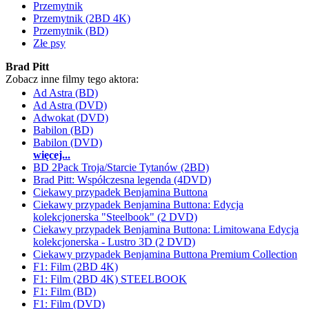
Przemytnik
Przemytnik (2BD 4K)
Przemytnik (BD)
Złe psy
Brad Pitt
Zobacz inne filmy tego aktora:
Ad Astra (BD)
Ad Astra (DVD)
Adwokat (DVD)
Babilon (BD)
Babilon (DVD)
więcej...
BD 2Pack Troja/Starcie Tytanów (2BD)
Brad Pitt: Współczesna legenda (4DVD)
Ciekawy przypadek Benjamina Buttona
Ciekawy przypadek Benjamina Buttona: Edycja
kolekcjonerska "Steelbook" (2 DVD)
Ciekawy przypadek Benjamina Buttona: Limitowana Edycja
kolekcjonerska - Lustro 3D (2 DVD)
Ciekawy przypadek Benjamina Buttona Premium Collection
F1: Film (2BD 4K)
F1: Film (2BD 4K) STEELBOOK
F1: Film (BD)
F1: Film (DVD)