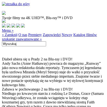
Twoje filmy na 4K UHD™, Blu-ray™ i DVD
Menu »
« Zamknij
O nas
Premiery
Zapowiedzi
Newsy
Katalog filmów
szukanie zaawansowane »
Diabeł ubiera się u Prady 2 na Blu-ray i DVD!
Andy Sachs (Anne Hathaway) powraca do magazynu „Runway”
jako nowa redaktorka działu reportaży. Tymczasem jej legendarna
była szefowa Miranda (Meryl Streep) staje do walki o przyszłość
stworzonego przez siebie medialnego imperium. Znajome twarze i
nowe postacie spotykają się na wybiegu w tej stylowej kontynuacji
kultowego hitu.
Zabawa w pochowanego 2 na Blu-ray i DVD!
Niedługo po krwawym starciu z rodziną Le Domas, Grace (Samara
Weaving) odkrywa, że została wciągnięta w kolejny etap
koszmarnej gry, tym razem z dawno niewidzianą siostrą Faith
(Kathryn Newton) u boku. Grace ma tylko jedną szansę na