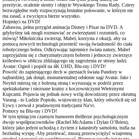
przeżycie, ocalenie siostry i objęcie Wysokiego Tronu Rady. Cztery
bezwzględne rody rozpoczynają brutalne polowanie, w którym nie
ma zasad, a zwycięzca bierze wszystko.
Hopnięci na DVD!
Zabawna, pełna przygód animacja Disney i Pixar na DVD. A
gdybyśmy tak mogli rozmawiać ze zwierzętami i rozumieli, co
mówią? Miłośniczka zwierząt, Mabel, korzysta z okazji, aby za
pomocą nowych technologii przenieść swoją świadomość do ciała
robotycznego bobra. Odkrywając tajemnice świata natury, Mabel
zaprzyjaźnia się z charyzmatycznym bobrem i jednoczy zwierzęce
królestwo w obliczu zbliżającego się zagrożenia ze strony ludzi.
Avatar: Ogień i popiół na 4K UHD, Blu-ray i DVD!
Powróć do zapierającego dech w piersiach świata Pandory w
najbardziej, jak dotąd, monumentalnej odsłonie sagi Avatar. Jake i
Neytiri mierzą się z bolesną stratą i wyruszają w podróż przez
spektakularne i nieznane krainy z koczowniczymi Wietrznymi
Kupcami. Pojawia się jednak nowy wróg dowodzony przez okrutną
Varang - to Ludzie Popiołu, wojowniczy klan, który odwrócił się od
Eywy i zerwał z pradawnymi tradycjami Na'vi.
Pomocy na Blu-ray i DVD!
W tym tętniącym czarnym humorem thrillerze psychologicznym
dwoje współpracowników (Rachel McAdams i Dylan O’Brien),
którzy jako jedyni uchodzą z życiem z katastrofy samolotu, trafia na
bezludną wyspę. Aby przetrwać, muszą przezwyciężyć wzajemną
niechęć i nauczyć się współpracować. Biurowe zasady już tu nie