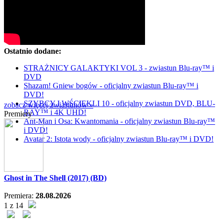
Ostatnio dodane:
STRAŻNICY GALAKTYKI VOL 3 - zwiastun Blu-ray™ i
DVD
Shazam! Gniew bogów - oficjalny zwiastun Blu-ray™ i
DVD!
SZYBCY I WŚCIEKLI 10 - oficjalny zwiastun DVD, BLU-
zobacz więcej zwiastunów »
RAY™ i 4K UHD!
Premiery
Ant-Man i Osa: Kwantomania - oficjalny zwiastun Blu-ray™
i DVD!
Avatar 2: Istota wody - oficjalny zwiastun Blu-ray™ i DVD!
Ghost in The Shell (2017) (BD)
Premiera:
28.08.2026
1 z 14