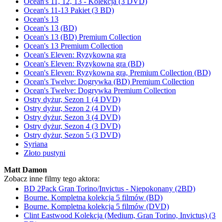
Ocean's 11, 12, 13 - Kolekcja (3 DVD)
Ocean's 11-13 Pakiet (3 BD)
Ocean's 13
Ocean's 13 (BD)
Ocean's 13 (BD) Premium Collection
Ocean's 13 Premium Collection
Ocean's Eleven: Ryzykowna gra
Ocean's Eleven: Ryzykowna gra (BD)
Ocean's Eleven: Ryzykowna gra, Premium Collection (BD)
Ocean's Twelve: Dogrywka (BD) Premium Collection
Ocean's Twelve: Dogrywka Premium Collection
Ostry dyżur, Sezon 1 (4 DVD)
Ostry dyżur, Sezon 2 (4 DVD)
Ostry dyżur, Sezon 3 (4 DVD)
Ostry dyżur, Sezon 4 (3 DVD)
Ostry dyżur, Sezon 5 (3 DVD)
Syriana
Złoto pustyni
Matt Damon
Zobacz inne filmy tego aktora:
BD 2Pack Gran Torino/Invictus - Niepokonany (2BD)
Bourne. Kompletna kolekcja 5 filmów (BD)
Bourne. Kompletna kolekcja 5 filmów (DVD)
Clint Eastwood Kolekcja (Medium, Gran Torino, Invictus) (3