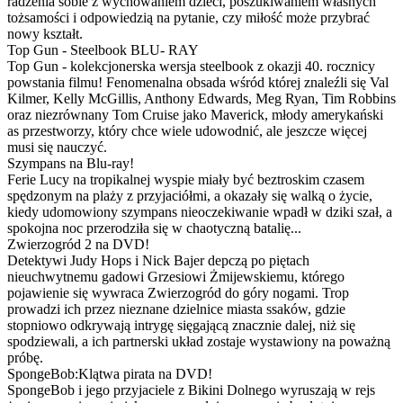
radzenia sobie z wychowaniem dzieci, poszukiwaniem własnych
tożsamości i odpowiedzią na pytanie, czy miłość może przybrać
nowy kształt.
Top Gun - Steelbook BLU- RAY
Top Gun - kolekcjonerska wersja steelbook z okazji 40. rocznicy
powstania filmu! Fenomenalna obsada wśród której znaleźli się Val
Kilmer, Kelly McGillis, Anthony Edwards, Meg Ryan, Tim Robbins
oraz niezrównany Tom Cruise jako Maverick, młody amerykański
as przestworzy, który chce wiele udowodnić, ale jeszcze więcej
musi się nauczyć.
Szympans na Blu-ray!
Ferie Lucy na tropikalnej wyspie miały być beztroskim czasem
spędzonym na plaży z przyjaciółmi, a okazały się walką o życie,
kiedy udomowiony szympans nieoczekiwanie wpadł w dziki szał, a
spokojna noc przerodziła się w chaotyczną batalię...
Zwierzogród 2 na DVD!
Detektywi Judy Hops i Nick Bajer depczą po piętach
nieuchwytnemu gadowi Grzesiowi Żmijewskiemu, którego
pojawienie się wywraca Zwierzogród do góry nogami. Trop
prowadzi ich przez nieznane dzielnice miasta ssaków, gdzie
stopniowo odkrywają intrygę sięgającą znacznie dalej, niż się
spodziewali, a ich partnerski układ zostaje wystawiony na poważną
próbę.
SpongeBob:Klątwa pirata na DVD!
SpongeBob i jego przyjaciele z Bikini Dolnego wyruszają w rejs