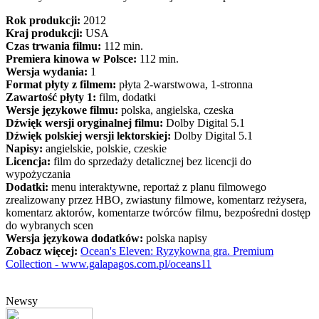
Rok produkcji:
2012
Kraj produkcji:
USA
Czas trwania filmu:
112 min.
Premiera kinowa w Polsce:
112 min.
Wersja wydania:
1
Format płyty z filmem:
płyta 2-warstwowa, 1-stronna
Zawartość płyty 1:
film, dodatki
Wersje językowe filmu:
polska, angielska, czeska
Dźwięk wersji oryginalnej filmu:
Dolby Digital 5.1
Dźwięk polskiej wersji lektorskiej:
Dolby Digital 5.1
Napisy:
angielskie, polskie, czeskie
Licencja:
film do sprzedaży detalicznej bez licencji do
wypożyczania
Dodatki:
menu interaktywne, reportaż z planu filmowego
zrealizowany przez HBO, zwiastuny filmowe, komentarz reżysera,
komentarz aktorów, komentarze twórców filmu, bezpośredni dostęp
do wybranych scen
Wersja językowa dodatków:
polska napisy
Zobacz więcej:
Ocean's Eleven: Ryzykowna gra. Premium
Collection - www.galapagos.com.pl/oceans11
Newsy