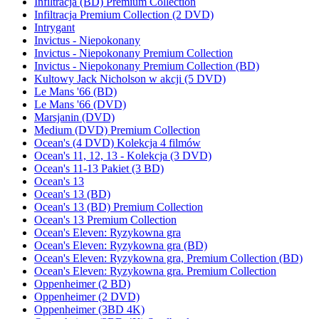
Infiltracja (BD) Premium Collection
Infiltracja Premium Collection (2 DVD)
Intrygant
Invictus - Niepokonany
Invictus - Niepokonany Premium Collection
Invictus - Niepokonany Premium Collection (BD)
Kultowy Jack Nicholson w akcji (5 DVD)
Le Mans '66 (BD)
Le Mans '66 (DVD)
Marsjanin (DVD)
Medium (DVD) Premium Collection
Ocean's (4 DVD) Kolekcja 4 filmów
Ocean's 11, 12, 13 - Kolekcja (3 DVD)
Ocean's 11-13 Pakiet (3 BD)
Ocean's 13
Ocean's 13 (BD)
Ocean's 13 (BD) Premium Collection
Ocean's 13 Premium Collection
Ocean's Eleven: Ryzykowna gra
Ocean's Eleven: Ryzykowna gra (BD)
Ocean's Eleven: Ryzykowna gra, Premium Collection (BD)
Ocean's Eleven: Ryzykowna gra. Premium Collection
Oppenheimer (2 BD)
Oppenheimer (2 DVD)
Oppenheimer (3BD 4K)