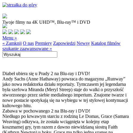
Twoje filmy na 4K UHD™, Blu-ray™ i DVD
Menu »
« Zamknij
O nas
Premiery
Zapowiedzi
Newsy
Katalog filmów
szukanie zaawansowane »
Diabeł ubiera się u Prady 2 na Blu-ray i DVD!
Andy Sachs (Anne Hathaway) powraca do magazynu „Runway”
jako nowa redaktorka działu reportaży. Tymczasem jej legendarna
była szefowa Miranda (Meryl Streep) staje do walki o przyszłość
stworzonego przez siebie medialnego imperium. Znajome twarze i
nowe postacie spotykają się na wybiegu w tej stylowej kontynuacji
kultowego hitu.
Zabawa w pochowanego 2 na Blu-ray i DVD!
Niedługo po krwawym starciu z rodziną Le Domas, Grace (Samara
Weaving) odkrywa, że została wciągnięta w kolejny etap
koszmarnej gry, tym razem z dawno niewidzianą siostrą Faith
(Kathryn Newton) u boku. Grace ma tylko jedną szansę na