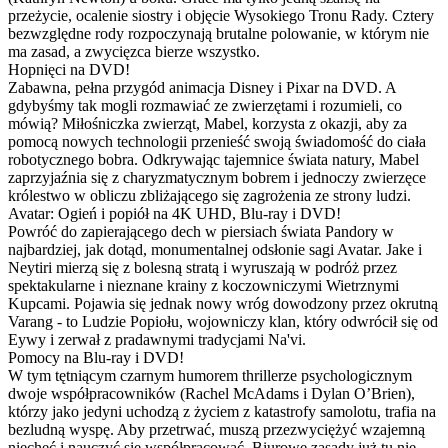
przeżycie, ocalenie siostry i objęcie Wysokiego Tronu Rady. Cztery
bezwzględne rody rozpoczynają brutalne polowanie, w którym nie
ma zasad, a zwycięzca bierze wszystko.
Hopnięci na DVD!
Zabawna, pełna przygód animacja Disney i Pixar na DVD. A
gdybyśmy tak mogli rozmawiać ze zwierzętami i rozumieli, co
mówią? Miłośniczka zwierząt, Mabel, korzysta z okazji, aby za
pomocą nowych technologii przenieść swoją świadomość do ciała
robotycznego bobra. Odkrywając tajemnice świata natury, Mabel
zaprzyjaźnia się z charyzmatycznym bobrem i jednoczy zwierzęce
królestwo w obliczu zbliżającego się zagrożenia ze strony ludzi.
Avatar: Ogień i popiół na 4K UHD, Blu-ray i DVD!
Powróć do zapierającego dech w piersiach świata Pandory w
najbardziej, jak dotąd, monumentalnej odsłonie sagi Avatar. Jake i
Neytiri mierzą się z bolesną stratą i wyruszają w podróż przez
spektakularne i nieznane krainy z koczowniczymi Wietrznymi
Kupcami. Pojawia się jednak nowy wróg dowodzony przez okrutną
Varang - to Ludzie Popiołu, wojowniczy klan, który odwrócił się od
Eywy i zerwał z pradawnymi tradycjami Na'vi.
Pomocy na Blu-ray i DVD!
W tym tętniącym czarnym humorem thrillerze psychologicznym
dwoje współpracowników (Rachel McAdams i Dylan O’Brien),
którzy jako jedyni uchodzą z życiem z katastrofy samolotu, trafia na
bezludną wyspę. Aby przetrwać, muszą przezwyciężyć wzajemną
niechęć i nauczyć się współpracować. Biurowe zasady już tu nie