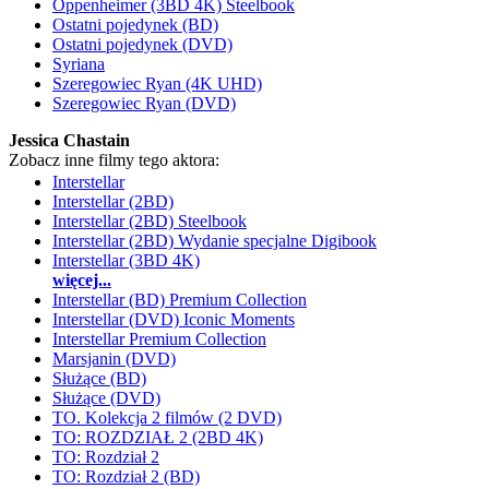
Oppenheimer (3BD 4K) Steelbook
Ostatni pojedynek (BD)
Ostatni pojedynek (DVD)
Syriana
Szeregowiec Ryan (4K UHD)
Szeregowiec Ryan (DVD)
Jessica Chastain
Zobacz inne filmy tego aktora:
Interstellar
Interstellar (2BD)
Interstellar (2BD) Steelbook
Interstellar (2BD) Wydanie specjalne Digibook
Interstellar (3BD 4K)
więcej...
Interstellar (BD) Premium Collection
Interstellar (DVD) Iconic Moments
Interstellar Premium Collection
Marsjanin (DVD)
Służące (BD)
Służące (DVD)
TO. Kolekcja 2 filmów (2 DVD)
TO: ROZDZIAŁ 2 (2BD 4K)
TO: Rozdział 2
TO: Rozdział 2 (BD)