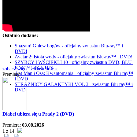
Ostatnio dodane:
Shazam! Gniew bogów - oficjalny zwiastun Blu-ray™ i
DVD!
Avatar 2: Istota wody - oficjalny zwiastun Blu-ray™ i DVD!
SZYBCY I WŚCIEKLI 10 - oficjalny zwiastun DVD, BLU-
RAY™ i 4K UHD!
zobacz więcej zwiastunów »
Ant-Man i Osa: Kwantomania - oficjalny zwiastun Blu-ray™
Premiery
i DVD!
STRAŻNICY GALAKTYKI VOL 3 - zwiastun Blu-ray™ i
DVD
Diabeł ubiera się u Prady 2 (DVD)
Premiera:
03.08.2026
1 z 14