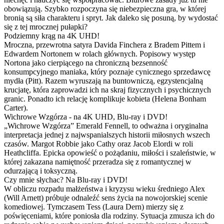
obowiązują. Szybko rozpoczyna się niebezpieczna gra, w której
bronią są siła charakteru i spryt. Jak daleko się posuną, by wydostać
się z tej mrocznej pułapki?
Podziemny krąg na 4K UHD!
Mroczna, przewrotna satyra Davida Finchera z Bradem Pittem i
Edwardem Nortonem w rolach głównych. Popisowy występ
Nortona jako cierpiącego na chroniczną bezsenność
konsumpcyjnego maniaka, który poznaje cynicznego sprzedawcę
mydła (Pitt). Razem wyruszają na buntowniczą, egzystencjalną
krucjatę, która zaprowadzi ich na skraj fizycznych i psychicznych
granic. Ponadto ich relację komplikuje kobieta (Helena Bonham
Carter).
Wichrowe Wzgórza - na 4K UHD, Blu-ray i DVD!
„Wichrowe Wzgórza” Emerald Fennell, to odważna i oryginalna
interpretacja jednej z najwspanialszych historii miłosnych wszech
czasów. Margot Robbie jako Cathy oraz Jacob Elordi w roli
Heathcliffa. Epicka opowieść o pożądaniu, miłości i szaleństwie, w
której zakazana namiętność przeradza się z romantycznej w
odurzającą i toksyczną.
Czy mnie słychac? Na Blu-ray i DVD!
W obliczu rozpadu małżeństwa i kryzysu wieku średniego Alex
(Will Arnett) próbuje odnaleźć sens życia na nowojorskiej scenie
komediowej. Tymczasem Tess (Laura Dern) mierzy się z
poświęceniami, które poniosła dla rodziny. Sytuacja zmusza ich do