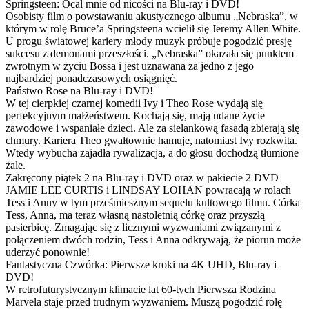
Springsteen: Ocal mnie od nicości na Blu-ray i DVD!
Osobisty film o powstawaniu akustycznego albumu „Nebraska”, w
którym w rolę Bruce’a Springsteena wcielił się Jeremy Allen White.
U progu światowej kariery młody muzyk próbuje pogodzić presję
sukcesu z demonami przeszłości. „Nebraska” okazała się punktem
zwrotnym w życiu Bossa i jest uznawana za jedno z jego
najbardziej ponadczasowych osiągnięć.
Państwo Rose na Blu-ray i DVD!
W tej cierpkiej czarnej komedii Ivy i Theo Rose wydają się
perfekcyjnym małżeństwem. Kochają się, mają udane życie
zawodowe i wspaniałe dzieci. Ale za sielankową fasadą zbierają się
chmury. Kariera Theo gwałtownie hamuje, natomiast Ivy rozkwita.
Wtedy wybucha zajadła rywalizacja, a do głosu dochodzą tłumione
żale.
Zakręcony piątek 2 na Blu-ray i DVD oraz w pakiecie 2 DVD
JAMIE LEE CURTIS i LINDSAY LOHAN powracają w rolach
Tess i Anny w tym prześmiesznym sequelu kultowego filmu. Córka
Tess, Anna, ma teraz własną nastoletnią córkę oraz przyszłą
pasierbicę. Zmagając się z licznymi wyzwaniami związanymi z
połączeniem dwóch rodzin, Tess i Anna odkrywają, że piorun może
uderzyć ponownie!
Fantastyczna Czwórka: Pierwsze kroki na 4K UHD, Blu-ray i
DVD!
W retrofuturystycznym klimacie lat 60-tych Pierwsza Rodzina
Marvela staje przed trudnym wyzwaniem. Muszą pogodzić rolę