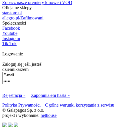
Zobacz nasze premiery kinowe i VOD
Oficjalne sklepy
starstore.pl
allegro.pl/Zafilmowani
Społeczności
Facebook
Youtube
Instagram
Tik Tok
Logowanie
Zaloguj się jeśli jesteś
dziennikarzem
Rejestracja »
Zapomniałem hasła »
Polityka Prywatności
Ogólne warunki korzystania z serwisu
© Galapagos Sp. z o.o.
projekt i wykonanie:
nethouse