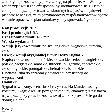
zmarłego i pozostawiony przez załogę na planecie. Ale Watney
wciąż żyje! Musi znaleźć sposób, by skontaktować się z Ziemią i,
co najtrudniejsze, przetrwać ze skromnych zapasów na jałowej
planecie w nadziei, że międzynarodowy zespół naukowców będzie
w stanie opracować plan ratunkowy, aby sprowadzić go do domu!
Rok produkcji:
2015
Kraj produkcji:
USA
Czas trwania filmu:
142 min.
Wersja wydania:
1
Wersje językowe filmu:
polska, angielska, węgierska, turecka,
czeska
Dźwięk wersji oryginalnej filmu:
Dolby Digital 5.1
Napisy:
słoweńskie, rumuńskie, słowackie, serbskie, angielskie,
polskie, węgierskie, arabskie, tureckie, bułgarskie, chorwackie,
czeskie, greckie, portugalskie, hebrajskie, islandzkie
Licencja:
film do sprzedaży detalicznej bez licencji do
wypożyczania
Dodatki:
Sygnał nawiązany: scenariusz i reżyseria; Na Marsie: casting i
kostiumy; Gagi; Ares III: pożegnanie; Silny charakter; Ares: nasza
największa przygoda; Pozostaw swój znak; Sprowadźcie go do
domu; Galeria
Newsy