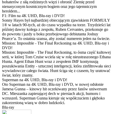
bohaterów z siłą rodzinnych więzi i obronić Ziemię przed
nienasyconym kosmicznym bogiem oraz jego tajemniczym
heroldem...
F1: Film na 4K UHD, Blu-ray i DVD!
Sonny Hayes był najbardziej obiecującym zjawiskiem FORMUŁY
1® w latach 90-tych, aż do czasu wypadku na torze. Trzydzieści lat
później dawny kolega z zespołu, Ruben Cervantes, przekonuje go
do powrotu i jazdy u boku przebojowego debiutanta Joshuy
Pearce’a. To ostatnia szansa, aby zostać numerem jeden na świecie.
Mission: Impossible - The Final Reckoning na 4K UHD, Blu-ray i
DVD!
Mission: Impossible - The Final Reckoning, to ósma część kultowej
serii, w której Tom Cruise wciela się w rolę nieustraszonego Ethana
Hunta. Agent Ethan Hunt wraz z zespołem IMF kontynuują
poszukiwania Entity - sztucznej inteligencji, która zinfiltrowała sieci
wywiadowcze całego świata. Hunt ściga się z czasem, by uratować
świat, który znamy.
Superman na 4K UHD, Blu-ray i DVD!
Oto Superman na 4K UHD, Blu-ray i DVD, w nowej odsłonie
Jamesa Gunna – kinowy hit oczekiwany przez fanów uniwersum
DC. Mieszanka zapierającej dech w piersiach akcji, humoru i
wzruszeń. Superman Gunna kieruje się współczuciem i głęboko
zakorzenioną wiarą w dobro ludzkości.
Blu-ray