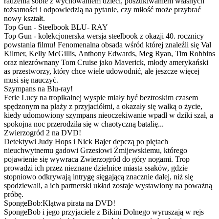
radzenia sobie z wychowaniem dzieci, poszukiwaniem własnych
tożsamości i odpowiedzią na pytanie, czy miłość może przybrać
nowy kształt.
Top Gun - Steelbook BLU- RAY
Top Gun - kolekcjonerska wersja steelbook z okazji 40. rocznicy
powstania filmu! Fenomenalna obsada wśród której znaleźli się Val
Kilmer, Kelly McGillis, Anthony Edwards, Meg Ryan, Tim Robbins
oraz niezrównany Tom Cruise jako Maverick, młody amerykański
as przestworzy, który chce wiele udowodnić, ale jeszcze więcej
musi się nauczyć.
Szympans na Blu-ray!
Ferie Lucy na tropikalnej wyspie miały być beztroskim czasem
spędzonym na plaży z przyjaciółmi, a okazały się walką o życie,
kiedy udomowiony szympans nieoczekiwanie wpadł w dziki szał, a
spokojna noc przerodziła się w chaotyczną batalię...
Zwierzogród 2 na DVD!
Detektywi Judy Hops i Nick Bajer depczą po piętach
nieuchwytnemu gadowi Grzesiowi Żmijewskiemu, którego
pojawienie się wywraca Zwierzogród do góry nogami. Trop
prowadzi ich przez nieznane dzielnice miasta ssaków, gdzie
stopniowo odkrywają intrygę sięgającą znacznie dalej, niż się
spodziewali, a ich partnerski układ zostaje wystawiony na poważną
próbę.
SpongeBob:Klątwa pirata na DVD!
SpongeBob i jego przyjaciele z Bikini Dolnego wyruszają w rejs