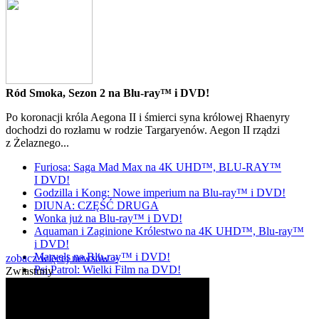
Ród Smoka, Sezon 2 na Blu-ray™ i DVD!
Po koronacji króla Aegona II i śmierci syna królowej Rhaenyry
dochodzi do rozłamu w rodzie Targaryenów. Aegon II rządzi
z Żelaznego...
Furiosa: Saga Mad Max na 4K UHD™, BLU-RAY™
I DVD!
Godzilla i Kong: Nowe imperium na Blu-ray™ i DVD!
DIUNA: CZĘŚĆ DRUGA
Wonka już na Blu-ray™ i DVD!
Aquaman i Zaginione Królestwo na 4K UHD™, Blu-ray™
i DVD!
Marvels na Blu-ray™ i DVD!
zobacz więcej newsów »
Psi Patrol: Wielki Film na DVD!
Zwiastuny