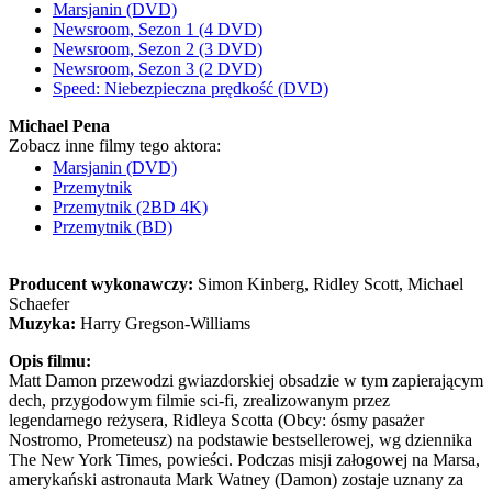
Marsjanin (DVD)
Newsroom, Sezon 1 (4 DVD)
Newsroom, Sezon 2 (3 DVD)
Newsroom, Sezon 3 (2 DVD)
Speed: Niebezpieczna prędkość (DVD)
Michael Pena
Zobacz inne filmy tego aktora:
Marsjanin (DVD)
Przemytnik
Przemytnik (2BD 4K)
Przemytnik (BD)
Producent wykonawczy:
Simon Kinberg, Ridley Scott, Michael
Schaefer
Muzyka:
Harry Gregson-Williams
Opis filmu:
Matt Damon przewodzi gwiazdorskiej obsadzie w tym zapierającym
dech, przygodowym filmie sci-fi, zrealizowanym przez
legendarnego reżysera, Ridleya Scotta (Obcy: ósmy pasażer
Nostromo, Prometeusz) na podstawie bestsellerowej, wg dziennika
The New York Times, powieści. Podczas misji załogowej na Marsa,
amerykański astronauta Mark Watney (Damon) zostaje uznany za