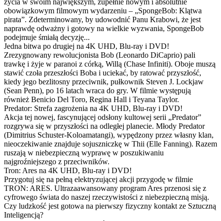
życia w swoim największym, zupełnie nowym i absolutnie
obowiązkowym filmowym wydarzeniu – „SpongeBob: Klątwa
pirata”. Zdeterminowany, by udowodnić Panu Krabowi, że jest
naprawdę odważny i gotowy na wielkie wyzwania, SpongeBob
podejmuje śmiałą decyzję...
Jedna bitwa po drugiej na 4K UHD, Blu-ray i DVD!
Zrezygnowany rewolucjonista Bob (Leonardo DiCaprio) pali
trawkę i żyje w paranoi z córką, Willą (Chase Infiniti). Oboje muszą
stawić czoła przeszłości Boba i uciekać, by ratować przyszłość,
kiedy jego bezlitosny przeciwnik, pułkownik Steven J. Lockjaw
(Sean Penn), po 16 latach wraca do gry. W filmie występują
również Benicio Del Toro, Regina Hall i Teyana Taylor.
Predator: Strefa zagrożenia na 4K UHD, Blu-ray i DVD!
Akcja tej nowej, fascynującej odsłony kultowej serii „Predator”
rozgrywa się w przyszłości na odległej planecie. Młody Predator
(Dimitrius Schuster-Koloamatangi), wypędzony przez własny klan,
nieoczekiwanie znajduje sojuszniczkę w Thii (Elle Fanning). Razem
ruszają w niebezpieczną wyprawę w poszukiwaniu
najgroźniejszego z przeciwników.
Tron: Ares na 4K UHD, Blu-ray i DVD!
Przygotuj się na pełną elektryzującej akcji przygodę w filmie
TRON: ARES. Ultrazaawansowany program Ares przenosi się z
cyfrowego świata do naszej rzeczywistości z niebezpieczną misją.
Czy ludzkość jest gotowa na pierwszy fizyczny kontakt ze Sztuczną
Inteligencją?