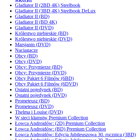
Gladiator II (2BD 4K) Steelbook
Gladiator II (3BD 4K) Steelbook DeLux
Gladiator II (BD)
Gladiator II (BD 4K)
Gladiator II (DVD)
Królestwo niebieskie (BD)
Królestwo niebieskie (DVD)
Marsjanin (DVD)
Naciągacze
Obcy (BD)
Obcy (DVD)
Obcy: Przymierze (BD)
Obcy: Przymierze (DVD)
Obcy Pakiet 6 Filmów (6BD)
Obcy Pakiet 6 Filmów (6DVD)
Ostatni pojedynek (BD)
Ostatni pojedynek (DVD)
Prometeusz (BD)
Prometeusz (DVD)
Thelma i Louise (DVD)
W sieci kłamstw Premium Collection
Łowca Androidów: (2D) Premium Collection
Łowca Androidów: (BD) Premium Collection
Łowca Androidów: Edycja Jubileuszowa 30. rocznica (3BD)