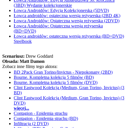
Łowca Androidów: Edycja Jubileuszowa 30. Rrocznica
(3BD) Wydanie kolekcjonerskie
Łowca Androidów: Edycja Kolekcjonerska (5DVD)
Łowca androidów: ostateczna wersja reżyserska (2BD 4K)
Łowca Androidów: Ostateczna wersja reżyserska (2DVD)
Łowca Androidów: Ostateczna wersja reżyserska
(BD+DVD)
Łowca androidów: ostateczna wersja reżyserska (BD+DVD)
Steelbook
Scenariusz:
Drew Goddard
Obsada:
Matt Damon
Zobacz inne filmy tego aktora:
BD 2Pack Gran Torino/Invictus - Niepokonany (2BD)
Bourne. Kompletna kolekcja 5 filmów (BD)
Bourne. Kompletna kolekcja 5 filmów (DVD)
Clint Eastwood Kolekcja (Medium, Gran Torino, Invictus) (3
BD)
Clint Eastwood Kolekcja (Medium, Gran Torino, Invictus) (3
DVD)
więcej...
Contagion - Epidemia strachu
Contagion - Epidemia strachu (BD)
Infiltracja (2 DVD)